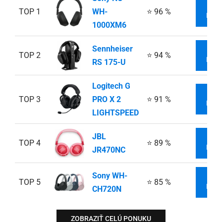
V
TOP 1
WH-
⭐ 96 %
INFO
1000XM6
Sennheiser
V
TOP 2
⭐ 94 %
INFO
RS 175-U
Logitech G
V
TOP 3
PRO X 2
⭐ 91 %
INFO
LIGHTSPEED
JBL
V
TOP 4
⭐ 89 %
INFO
JR470NC
Sony WH-
V
TOP 5
⭐ 85 %
INFO
CH720N
ZOBRAZIŤ CELÚ PONUKU