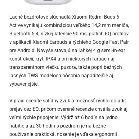
Lacné bezdrôtové slúchadlá Xiaomi Redmi Buds 6
Active vynikajú kombináciou veľkého 14,2 mm meniča,
Bluetooth 5.4, nízkej latencie 90 ms, piatich EQ profilov
v aplikácii Xiaomi Earbuds a rýchleho Google Fast Pair
pre Android. Navyše stavajú na ľahkej 4 g semi-in-ear
konštrukcii, krytí IPX4 a pri niektorých farbách aj
transparentnom viečku puzdra, takže popri bežných
lacných TWS modeloch pôsobia nápaditejšie aj
vybavenejšie.
V praxi oceníte solídny zvuk a možnosť rýchlo doladiť
prejav cez EQ, pričom overené recenzie chvália zvuk aj
veľmi rýchle pripojenie. Výdrž až 6 hodín na jedno
nabitie a až 30 hodín s puzdrom je na bežné
používanie praktická, nosenie je vďaka ergonómii