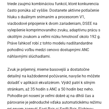
triede zaujmú kombináciou funkcií, ktoré konkurencia
často ponúka až vyššie. Dostanete aktívne potlačenie
hluku s duálnym snímaním a procesorom V1,
viacbodové pripojenie k dvom zariadeniam, DSEE na
vylepšenie komprimovaného zvuku, adaptívnu prácu s
okolitým zvukom a veľmi nízku hmotnosť okolo 192 g.
Práve ľahkosť robí z tohto modelu nadštandardne
pohodlnú voľbu medzi cenovo dostupnými ANC
náhlavnými slúchadlami.
Zvuk je príjemný, mierne basovejší a dostatočne
detailný na každodenné počúvanie, navyše ho môžete
doladiť v aplikácii ekvalizérom. Výdrž patrí k silným
stránkam, až 35 hodín s ANC a 50 hodín bez neho.
Pohodlie pri nosení je veľmi dobré aj na dlhší čas a
párovanie je jednoduché vďaka automatickému režimu
pri prvom zapnutí, Fast Pair aj Swift Pair. Slabinou