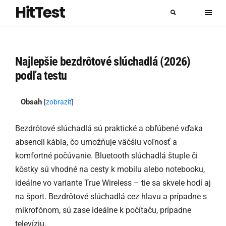
HitTest
Najlepšie bezdrôtové slúchadlá (2026)
podľa testu
Obsah
[
zobraziť
]
Bezdrôtové slúchadlá sú praktické a obľúbené vďaka
absencii kábla, čo umožňuje väčšiu voľnosť a
komfortné počúvanie. Bluetooth slúchadlá štuple či
kôstky sú vhodné na cesty k mobilu alebo notebooku,
ideálne vo variante True Wireless – tie sa skvele hodí aj
na šport. Bezdrôtové slúchadlá cez hlavu a prípadne s
mikrofónom, sú zase ideálne k počítaču, prípadne
televíziu.