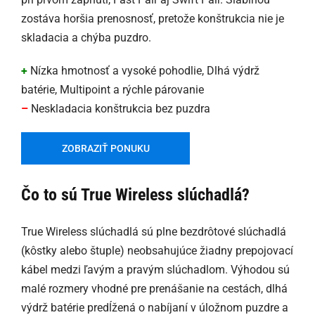
zostáva horšia prenosnosť, pretože konštrukcia nie je
skladacia a chýba puzdro.
+
Nízka hmotnosť a vysoké pohodlie, Dlhá výdrž
batérie, Multipoint a rýchle párovanie
–
Neskladacia konštrukcia bez puzdra
ZOBRAZIŤ PONUKU
Čo to sú True Wireless slúchadlá?
True Wireless slúchadlá sú plne bezdrôtové slúchadlá
(kôstky alebo štuple) neobsahujúce žiadny prepojovací
kábel medzi ľavým a pravým slúchadlom. Výhodou sú
malé rozmery vhodné pre prenášanie na cestách, dlhá
výdrž batérie predĺžená o nabíjaní v úložnom puzdre a