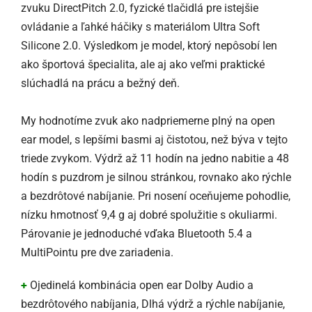
zvuku DirectPitch 2.0, fyzické tlačidlá pre istejšie
ovládanie a ľahké háčiky s materiálom Ultra Soft
Silicone 2.0. Výsledkom je model, ktorý nepôsobí len
ako športová špecialita, ale aj ako veľmi praktické
slúchadlá na prácu a bežný deň.
My hodnotíme zvuk ako nadpriemerne plný na open
ear model, s lepšími basmi aj čistotou, než býva v tejto
triede zvykom. Výdrž až 11 hodín na jedno nabitie a 48
hodín s puzdrom je silnou stránkou, rovnako ako rýchle
a bezdrôtové nabíjanie. Pri nosení oceňujeme pohodlie,
nízku hmotnosť 9,4 g aj dobré spolužitie s okuliarmi.
Párovanie je jednoduché vďaka Bluetooth 5.4 a
MultiPointu pre dve zariadenia.
+
Ojedinelá kombinácia open ear Dolby Audio a
bezdrôtového nabíjania, Dlhá výdrž a rýchle nabíjanie,