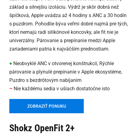
základ a silnejšiu izoláciu. Výdrž je skôr dobrá než
špičková, Apple uvádza až 4 hodiny s ANC a 30 hodín
s puzdrom. Pohodlie býva veľmi dobré najmä pre tých,
ktorí nemajú radi silikónové koncovky, ale fit nie je
univerzálny. Párovanie a prepínanie medzi Apple
zariadeniami patria k najväčším prednostiam.
+
Neobvyklé ANC v otvorenej konštrukcii, Rýchle
párovanie a plynulé prepínanie v Apple ekosystéme,
Puzdro s bezdrôtovým nabíjaním
–
Nie každému sedia v ušiach dostatočne isto
ZOBRAZIŤ PONUKU
Shokz OpenFit 2+