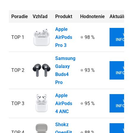
Poradie
Vzhľad
Produkt
Hodnotenie
Aktuálna 
Apple
VIAC
TOP 1
AirPods
⭐ 98 %
INFORMÁ
Pro 3
Samsung
Galaxy
VIAC
TOP 2
⭐ 93 %
INFORMÁ
Buds4
Pro
Apple
VIAC
TOP 3
AirPods
⭐ 95 %
INFORMÁ
4 ANC
Shokz
VIAC
TOP 4
OpenFit
⭐ 88 %