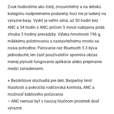
Zvuk hodnotíme ako čistý, zrozumiteľný a na detskú
kategóriu nadpriemerne podarený, hoci nie je ladený na
výrazné basy. Výdrž je veľmi silná, až 50 hodín bez
ANC a 34 hodín s ANC, pričom 5 minút nabíjania pridá
zhruba 3 hodiny prevádzky. Vďaka hmotnosti 196 g,
mäkkému polstrovaniu a nastaviteľnému mostu sa
nosia pohodlne. Párovanie cez Bluetooth 5.3 býva
jednoduché, len časť používateľov spomína občas
menej plynulé fungovanie aplikácie alebo prepínanie
medzi zariadeniami.
+
Bezdrôtové slúchadlá pre deti, Bezpečný limit
hlasitosti a pokročilá rodičovská kontrola, ANC a
možnosť káblového počúvania
–
ANC nemusí byť v naozaj hlučnom prostredí dosť
výrazné