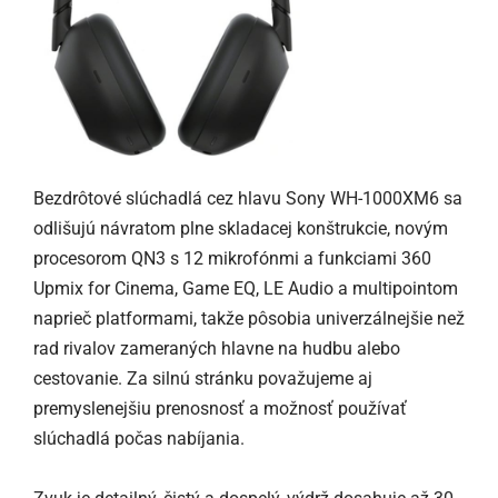
Bezdrôtové slúchadlá cez hlavu Sony WH-1000XM6 sa
odlišujú návratom plne skladacej konštrukcie, novým
procesorom QN3 s 12 mikrofónmi a funkciami 360
Upmix for Cinema, Game EQ, LE Audio a multipointom
naprieč platformami, takže pôsobia univerzálnejšie než
rad rivalov zameraných hlavne na hudbu alebo
cestovanie. Za silnú stránku považujeme aj
premyslenejšiu prenosnosť a možnosť používať
slúchadlá počas nabíjania.