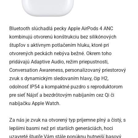
Bluetooth slúchadlá pecky Apple AirPods 4 ANC
kombinujú otvorenú konštrukciu bez silikónových
štupľov s aktívnym potlačením hluku, ktoré pri
otvorených peckách nebýva bežné. Okrem toho
pridávajú Adaptive Audio, režim priepustnosti,
Conversation Awareness, personalizovaný priestorový
zvuk s dynamickým sledovaním hlavy, čip H2,
odolnosť IP54 a kompaktné puzdro s reproduktorom
pre sieť Nájsť a bezdrôtovým nabíjaním cez Qi či
nabíjačku Apple Watch.
Za nás je zvuk na otvorený typ príjemne plný a čistý, s
lepšími basmi než pri starších generáciách, hoci
uzavreté štupľe Vám stále ponúknu hutnejší basový