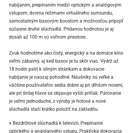
nabíjaním, prepínaním medzi optickým a analógovým
vstupom, dvoma režimami virtuálneho surroundu,
samostatným basovým boostom a možnosťou pripojiť
súčasne druhé slúchadlá. Pridanou hodnotou je aj
dosah až 100 m vo voľnom priestore.
Zvuk hodnotíme ako čistý, energický a na domáce kino
veľmi zábavný, aj keď basov je tu skôr viac. Výdrž až
18 hodín patrí k silným stránkam a dokovacie
nabíjanie je naozaj pohodlné. Náušníky sú veľké a
väčšine používateľov sedia dobre aj pri dlhšom nosení,
ale pri širšej hlave sa objavuje vyšší prítlak. Párovanie
je veľmi jednoduché, z výroby je hotové a nové
slúchadlá stačí krátko položiť na základňu.
+
Bezdrôtové slúchadlá k televízii, Prepínanie
optického a analógového vstupu, Praktická dokovacia