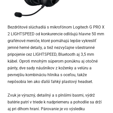
Bezdrôtové slúchadlá s mikrofónom Logitech G PRO X
2 LIGHTSPEED od konkurencie odlišujú hlavne 50 mm
grafénové meniče, ktoré pomáhajú lepšie vykresliť
jemné herné detaily, a tiež nezvyčajne všestranné
pripojenie cez LIGHTSPEED, Bluetooth aj 3,5 mm
kábel. Oproti mnohým súperom ponúknu aj otočné
pánty, dve sady náušníkov z koženky a velúru a
pevnejšiu kombináciu hliníka s oceľou, takže
nepôsobia len ako ďalší ľahký plastový headset.
Zvuk je výrazný, detailný a s plnšími basmi, výdrž
batérie patrí v triede k nadpriemeru a pohodlie sa drží
aj pri dlhom hraní. Párovanie je vo výsledku