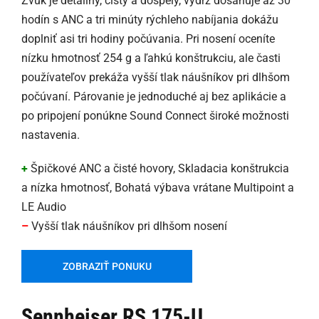
Zvuk je detailný, čistý a dospelý, výdrž dosahuje až 30
hodín s ANC a tri minúty rýchleho nabíjania dokážu
doplniť asi tri hodiny počúvania. Pri nosení oceníte
nízku hmotnosť 254 g a ľahkú konštrukciu, ale časti
používateľov prekáža vyšší tlak náušníkov pri dlhšom
počúvaní. Párovanie je jednoduché aj bez aplikácie a
po pripojení ponúkne Sound Connect široké možnosti
nastavenia.
+
Špičkové ANC a čisté hovory, Skladacia konštrukcia
a nízka hmotnosť, Bohatá výbava vrátane Multipoint a
LE Audio
–
Vyšší tlak náušníkov pri dlhšom nosení
ZOBRAZIŤ PONUKU
Sennheiser RS 175-U