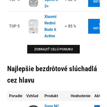
INFORMÁ
2+
Xiaomi
Redmi
VIAC
TOP 5
⭐ 85 %
INFORMÁ
Buds 6
Active
ZOBRAZIŤ CELÚ PONUKU
Najlepšie bezdrôtové slúchadlá
cez hlavu
Poradie
Vzhľad
Produkt
Hodnotenie
Aktuál
Sony NC