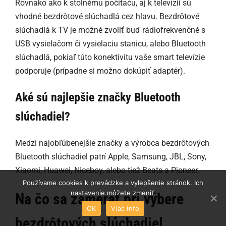
Rovnako ako k stolnému počítaču, aj k televízii sú
vhodné bezdrôtové slúchadlá cez hlavu. Bezdrôtové
slúchadlá k TV je možné zvoliť buď rádiofrekvenčné s
USB vysielačom či vysielaciu stanicu, alebo Bluetooth
slúchadlá, pokiaľ túto konektivitu vaše smart televízie
podporuje (prípadne si možno dokúpiť adaptér).
Aké sú najlepšie značky Bluetooth
slúchadiel?
Medzi najobľúbenejšie značky a výrobca bezdrôtových
Bluetooth slúchadiel patrí Apple, Samsung, JBL, Sony,
Xiaomi, Huawei, Niceboy, alebo tiež Beats a Pioneer.
Používame cookies k prevádzke a vylepšenie stránok. Ich
nastavenie môžete zmeniť.
Na čo sa zamerať pri výbere
OK
Viac info
bezdrôtových slúchadiel