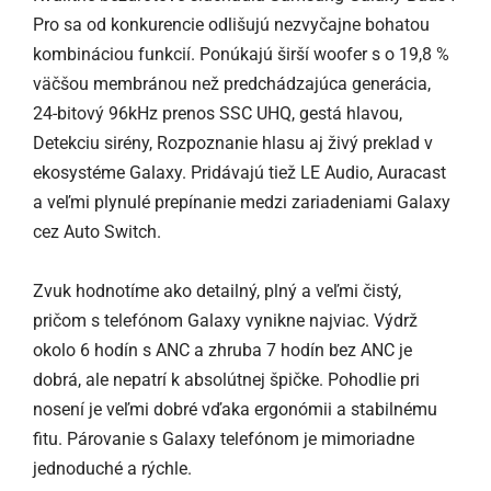
Pro sa od konkurencie odlišujú nezvyčajne bohatou
kombináciou funkcií. Ponúkajú širší woofer s o 19,8 %
väčšou membránou než predchádzajúca generácia,
24-bitový 96kHz prenos SSC UHQ, gestá hlavou,
Detekciu sirény, Rozpoznanie hlasu aj živý preklad v
ekosystéme Galaxy. Pridávajú tiež LE Audio, Auracast
a veľmi plynulé prepínanie medzi zariadeniami Galaxy
cez Auto Switch.
Zvuk hodnotíme ako detailný, plný a veľmi čistý,
pričom s telefónom Galaxy vynikne najviac. Výdrž
okolo 6 hodín s ANC a zhruba 7 hodín bez ANC je
dobrá, ale nepatrí k absolútnej špičke. Pohodlie pri
nosení je veľmi dobré vďaka ergonómii a stabilnému
fitu. Párovanie s Galaxy telefónom je mimoriadne
jednoduché a rýchle.