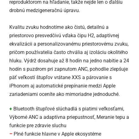
reproduktorom na hľadanie, takže nejde len o ďalšiu
drobnú medzigeneračnú úpravu.
Kvalitu zvuku hodnotíme ako čistú, detailnú a
priestorovo presvedčivú vďaka čipu H2, adaptívnej
ekvalizácii a personalizovanému priestorovému zvuku,
pričom používatelia často chvália aj izoláciu okolitého
hluku. Výdrž dosahuje až 8 hodín na jedno nabitie a 24
hodín s puzdrom pri zapnutom ANC, pohodlie zlepšuje
päť veľkostí štupľov vrátane XXS a párovanie s
iPhonom aj automatické prepínanie medzi Apple
zariadeniami oceníte ako mimoriadne jednoduché.
+
Bluetooth štupľové slúchadlá s piatimi veľkosťami,
Výborné ANC a adaptívna priepustnosť, Meranie tepu a
funkcie pre zdravie sluchu
–
Plné funkcie hlavne v Apple ekosystéme