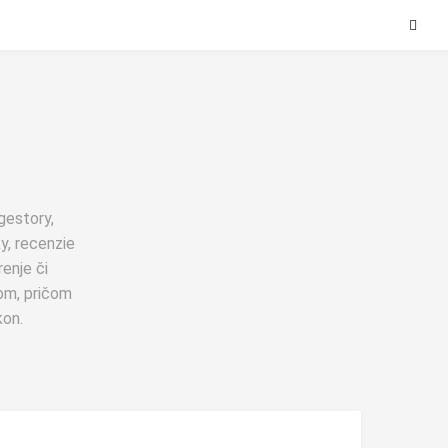
gestory,
y, recenzie
enje či
om, pričom
kon.