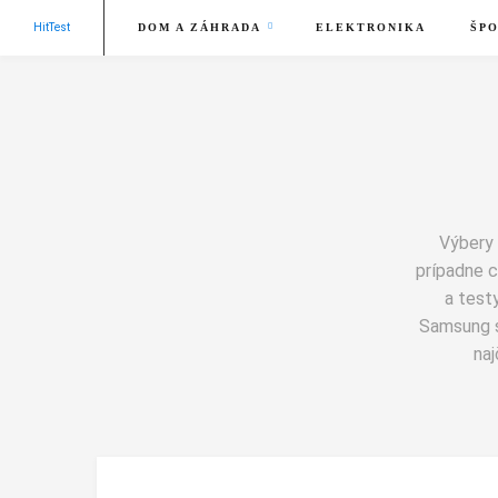
HitTest
DOM A ZÁHRADA
ELEKTRONIKA
ŠPO
Výbery 
prípadne c
a test
Samsung s
naj