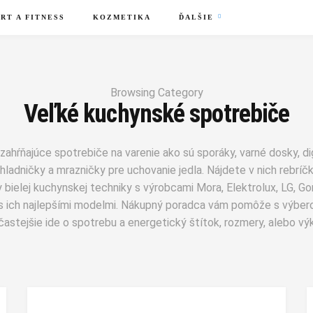
RT A FITNESS
KOZMETIKA
ĎALŠIE
Browsing Category
Veľké kuchynské spotrebiče
zahŕňajúce spotrebiče na varenie ako sú sporáky, varné dosky, di
hladničky a mrazničky pre uchovanie jedla. Nájdete v nich rebríčk
y bielej kuchynskej techniky s výrobcami Mora, Elektrolux, LG, Gor
 ich najlepšími modelmi. Nákupný poradca vám pomôže s výber
častejšie ide o spotrebu a energetický štítok, rozmery, alebo vý