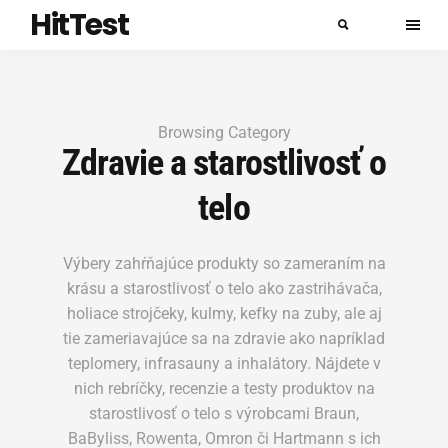
HitTest
Browsing Category
Zdravie a starostlivosť o
telo
Výbery zahŕňajúce produkty so zameraním na
krásu a starostlivosť o telo ako zastrihávača,
holiace strojčeky, kulmy, kefky na zuby, ale aj
tie zameriavajúce sa na zdravie ako napríklad
teplomery, infrasauny a inhalátory. Nájdete v
nich rebríčky, recenzie a testy produktov na
starostlivosť o telo s výrobcami Braun,
BaByliss, Rowenta, Omron či Hartmann s ich