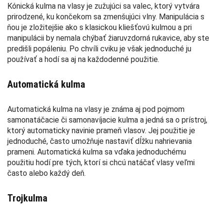
Kónická kulma na vlasy je zužujúci sa valec, ktorý vytvára
prirodzené, ku končekom sa zmenšujúci vlny. Manipulácia s
ňou je zložitejšie ako s klasickou kliešťovú kulmou a pri
manipulácii by nemala chýbať žiaruvzdorná rukavice, aby ste
predišli popáleniu. Po chvíli cviku je však jednoduché ju
používať a hodí sa aj na každodenné použitie.
Automatická kulma
Automatická kulma na vlasy je známa aj pod pojmom
samonatáčacie či samonavíjacie kulma a jedná sa o prístroj,
ktorý automaticky navinie prameň vlasov. Jej použitie je
jednoduché, často umožňuje nastaviť dĺžku nahrievania
prameni. Automatická kulma sa vďaka jednoduchému
použitiu hodí pre tých, ktorí si chcú natáčať vlasy veľmi
často alebo každý deň.
Trojkulma