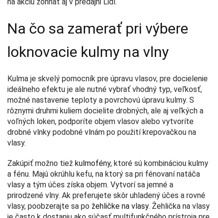
na akciu zohnať aj v predajni Lidl.
Na čo sa zamerať pri výbere
loknovacie kulmy na vlny
Kulma je skvelý pomocník pre úpravu vlasov, pre docielenie
ideálneho efektu je ale nutné vybrať vhodný typ, veľkosť,
možné nastavenie teploty a povrchovú úpravu kulmy. S
rôznymi druhmi kuliem docielite drobných, ale aj veľkých a
voľných loken, podporíte objem vlasov alebo vytvoríte
drobné vlnky podobné vlnám po použití krepovačkou na
vlasy.
Zakúpiť možno tiež
kulmofény
, ktoré sú kombináciou kulmy
a fénu. Majú okrúhlu kefu, na ktorý sa pri fénovaní natáča
vlasy a tým účes získa objem. Vytvorí sa jemné a
prirodzené vlny. Ak preferujete skôr uhladený účes a rovné
vlasy, poobzerajte sa po
žehličke na vlasy
. Žehlička na vlasy
je často k dostaniu ako súčasť multifunkčného prístroja pre