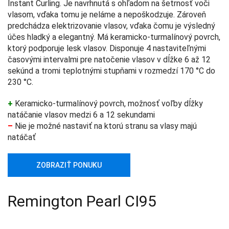
Instant Curling. Je navrhnutá s ohľadom na šetrnosť voči
vlasom, vďaka tomu je neláme a nepoškodzuje. Zároveň
predchádza elektrizovanie vlasov, vďaka čomu je výsledný
účes hladký a elegantný. Má keramicko-turmalínový povrch,
ktorý podporuje lesk vlasov. Disponuje 4 nastaviteľnými
časovými intervalmi pre natočenie vlasov v dĺžke 6 až 12
sekúnd a tromi teplotnými stupňami v rozmedzí 170 °C do
230 °C.
+
Keramicko-turmalínový povrch, možnosť voľby dĺžky
natáčanie vlasov medzi 6 a 12 sekundami
–
Nie je možné nastaviť na ktorú stranu sa vlasy majú
natáčať
ZOBRAZIŤ PONUKU
Remington Pearl CI95