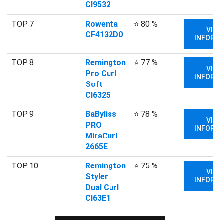
CI9532
TOP 7
Rowenta
⭐ 80 %
VIA
CF4132D0
INFORM
TOP 8
Remington
⭐ 77 %
VIA
Pro Curl
INFORM
Soft
CI6325
TOP 9
BaByliss
⭐ 78 %
VIA
PRO
INFORM
MiraCurl
2665E
TOP 10
Remington
⭐ 75 %
VIA
Styler
INFORM
Dual Curl
CI63E1