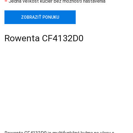
–
Jedna veľkosť kučier bez možnosti nastavenia
ZOBRAZIŤ PONUKU
Rowenta CF4132D0