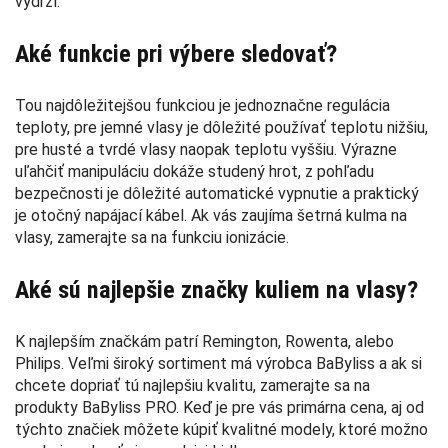
vydrží.
Aké funkcie pri výbere sledovať?
Tou najdôležitejšou funkciou je jednoznačne regulácia
teploty, pre jemné vlasy je dôležité používať teplotu nižšiu,
pre husté a tvrdé vlasy naopak teplotu vyššiu. Výrazne
uľahčiť manipuláciu dokáže studený hrot, z pohľadu
bezpečnosti je dôležité automatické vypnutie a praktický
je otočný napájací kábel. Ak vás zaujíma šetrná kulma na
vlasy, zamerajte sa na funkciu ionizácie.
Aké sú najlepšie značky kuliem na vlasy?
K najlepším značkám patrí Remington, Rowenta, alebo
Philips. Veľmi široký sortiment má výrobca BaByliss a ak si
chcete dopriať tú najlepšiu kvalitu, zamerajte sa na
produkty BaByliss PRO. Keď je pre vás primárna cena, aj od
týchto značiek môžete kúpiť kvalitné modely, ktoré možno