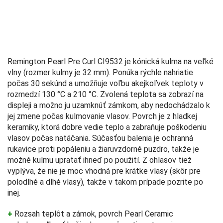
Remington Pearl Pre Curl CI9532 je kónická kulma na veľké
vlny (rozmer kulmy je 32 mm). Ponúka rýchle nahriatie
počas 30 sekúnd a umožňuje voľbu akejkoľvek teploty v
rozmedzí 130 °C a 210 °C. Zvolená teplota sa zobrazí na
displeji a možno ju uzamknúť zámkom, aby nedochádzalo k
jej zmene počas kulmovanie vlasov. Povrch je z hladkej
keramiky, ktorá dobre vedie teplo a zabraňuje poškodeniu
vlasov počas natáčania. Súčasťou balenia je ochranná
rukavice proti popáleniu a žiaruvzdorné puzdro, takže je
možné kulmu upratať ihneď po použití. Z ohlasov tiež
vyplýva, že nie je moc vhodná pre krátke vlasy (skôr pre
polodlhé a dlhé vlasy), takže v takom prípade pozrite po
inej.
+
Rozsah teplôt a zámok, povrch Pearl Ceramic