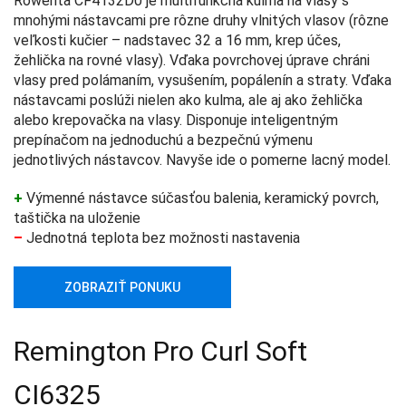
Rowenta CF4132D0 je multifunkčná kulma na vlasy s
mnohými nástavcami pre rôzne druhy vlnitých vlasov (rôzne
veľkosti kučier – nadstavec 32 a 16 mm, krep účes,
žehlička na rovné vlasy). Vďaka povrchovej úprave chráni
vlasy pred polámaním, vysušením, popálenín a straty. Vďaka
nástavcami poslúži nielen ako kulma, ale aj ako žehlička
alebo krepovačka na vlasy. Disponuje inteligentným
prepínačom na jednoduchú a bezpečnú výmenu
jednotlivých nástavcov. Navyše ide o pomerne lacný model.
+
Výmenné nástavce súčasťou balenia, keramický povrch,
taštička na uloženie
–
Jednotná teplota bez možnosti nastavenia
ZOBRAZIŤ PONUKU
Remington Pro Curl Soft
CI6325