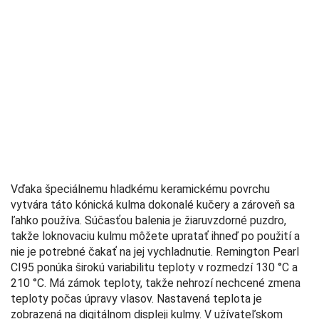
Vďaka špeciálnemu hladkému keramickému povrchu
vytvára táto kónická kulma dokonalé kučery a zároveň sa
ľahko používa. Súčasťou balenia je žiaruvzdorné puzdro,
takže loknovaciu kulmu môžete upratať ihneď po použití a
nie je potrebné čakať na jej vychladnutie. Remington Pearl
CI95 ponúka širokú variabilitu teploty v rozmedzí 130 °C a
210 °C. Má zámok teploty, takže nehrozí nechcené zmena
teploty počas úpravy vlasov. Nastavená teplota je
zobrazená na digitálnom displeji kulmy. V užívateľskom