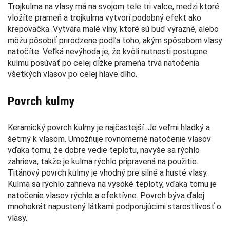
Trojkulma na vlasy má na svojom tele tri valce, medzi ktoré
vložíte prameň a trojkulma vytvorí podobný efekt ako
krepovačka. Vytvára malé vlny, ktoré sú buď výrazné, alebo
môžu pôsobiť prirodzene podľa toho, akým spôsobom vlasy
natočíte. Veľká nevýhoda je, že kvôli nutnosti postupne
kulmu posúvať po celej dĺžke prameňa trvá natočenia
všetkých vlasov po celej hlave dlho.
Povrch kulmy
Keramický povrch kulmy je najčastejší. Je veľmi hladký a
šetrný k vlasom. Umožňuje rovnomerné natočenie vlasov
vďaka tomu, že dobre vedie teplotu, navyše sa rýchlo
zahrieva, takže je kulma rýchlo pripravená na použitie.
Titánový povrch kulmy je vhodný pre silné a husté vlasy.
Kulma sa rýchlo zahrieva na vysoké teploty, vďaka tomu je
natočenie vlasov rýchle a efektívne. Povrch býva ďalej
mnohokrát napustený látkami podporujúcimi starostlivosť o
vlasy.