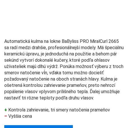
Automatická kulma na lokne BaByliss PRO MiralCurl 2665
sa radí medzi drahšie, profesionálnejší modely. Má špeciálnu
keramickú úpravu, je jednoduchá na použitie a behom pár
sekúnd vytvorí dokonalé kučery, ktoré podľa ohlasov
užívateliek majú dlhú výdrž. Ponúka možnosť výberu z troch
smerov natočenie vĺn, vďaka tomu možno docieliť
požadovaný natočenie na oboch stranách hlavy. Kulma je
ošetrená kontrolou zahrievanie prameňov, preto nehrozí
popálenie vlasov vplyvom prílišného tepla. Ďalej umožňuje
nastaviť tri rôzne teploty podľa druhu vlasov.
+
Kontrola zahrievanie, tri smery natočenia prameňov
–
Vyššia cena