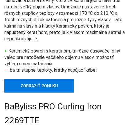
loknovacia kulma na vlny, ktorá zvládne na jedno navinutie
natočiť veľký objem vlasov. Umožňuje nastavenie troch
rôznych stupňov teploty v rozmedzí 170 °C do 210 °C a
troch rôznych dĺžok natočenia pre rôzne typy vlasov. Táto
kulma na vlasy má hladký keramický povrch, ktorý je
napustený keratínom, preto je k vlasom maximálne šetrná a
nepoškodzuje je.
+
Keramický povrch s keratínom, tri rôzne časovače, dlhý
valec pre natočenie väčšieho objemu vlasov, možnosť
výberu smeru natáčania
–
Iba tri stupne teploty, krátky napájací kábel
ZOBRAZIŤ PONUKU
BaByliss PRO Curling Iron
2269TTE