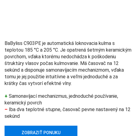
BaByliss C903PE je automatická loknovacia kulma s
teplotou 185 °C a 205 °C. Je opatrená šetrným keramickým
povrchom, vďaka ktorému nedochádza k poškodeniu
štruktúry vlasov počas kulmovanie. Má časovač na 12
sekúnd a disponuje samonavíjacím mechanizmom, vďaka
tomu je jej použitie intuitívne a veľmi jednoduché a za
krátky čas vytvorí efektné vlny.
+
Samonavíjací mechanizmus, jednoduché používanie,
keramický povrch
–
Iba dva teplotné stupne, časovač pevne nastavený na 12
sekúnd
ZOBRAZIŤ PONUKU