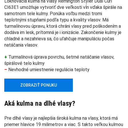
Loknovacia kulma na vlasy Remington Styler Dual Curl
CI63E1 umožňuje vytvoriť dve veľkosti vĺn vďaka špirále na
samotnom tele kulmy. Ponúka voľbu medzi tromi
teplotnými stupňami podľa typu a kvality vlasov. Má
turmalínovou úpravu, ktorá chráni vlasy pred poškodením a
dodáva im lesk, prítomná je i ionizácie. Zakončenie kulmy je
chladné a nezahrieva sa, čo uľahčuje manipuláciu počas
natáčania vlasov.
+
Turmalínová úprava povrchu, šetrné natáčanie vlasov,
špirálové telo kulmy
–
Nevhodné umiestnenie regulácia teploty
ZOBRAZIŤ PONUKU
Aká kulma na dlhé vlasy?
Pre dlhé vlasy je najlepšia široká kulma na vlasy, ktorá má
priemer hlavice 19 milimetrov a viac. S takto veľkou kulmou