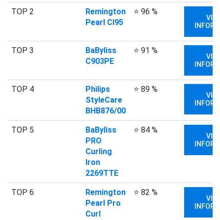
TOP 2
Remington
⭐ 96 %
VIA
Pearl CI95
INFORM
TOP 3
BaByliss
⭐ 91 %
VIA
C903PE
INFORM
TOP 4
Philips
⭐ 89 %
VIA
StyleCare
INFORM
BHB876/00
TOP 5
BaByliss
⭐ 84 %
VIA
PRO
INFORM
Curling
Iron
2269TTE
TOP 6
Remington
⭐ 82 %
VIA
Pearl Pro
INFORM
Curl