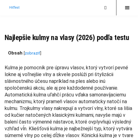
HitTest
Najlepšie kulmy na vlasy (2026) podľa testu
Obsah
[
zobraziť
]
Kulma je pomocník pre úpravu vlasov, ktorý vytvorí pevné
lokne aj voľnejšie vlny a skvele poslúži pri štylizácii
slávnostného účesu napríklad na ples alebo inú
spoločenskú akciu, ale aj pre každodenné používanie.
Automatická kulma uľahčí prácu vďaka samonavíjaciemu
mechanizmu, ktorý prameň vlasov automaticky natočí na
kulmu. Trojkulmy vlasy nakrepují a vytvorí vlny, ktoré sa líšia
od kučier natočených klasickými kulmami, navyše majú v
balení často výmenné nástavce, ktoré ovplyvňujú výsledný
vzhľad vĺn. Kliešťová kulma je najbežnejší typ, ktorý vytvára
súmerné vlny po celej dĺžke vlasov. Kónická kulma je v tvare