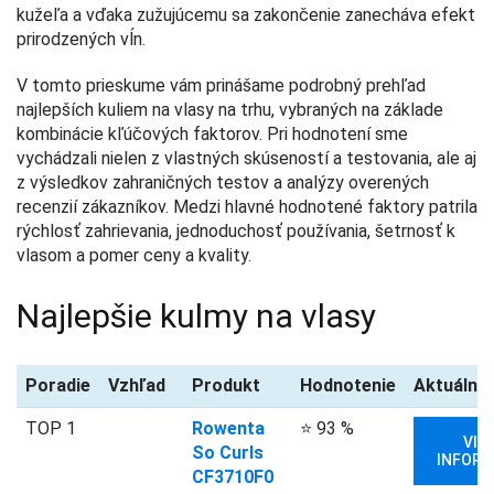
kužeľa a vďaka zužujúcemu sa zakončenie zanecháva efekt
prirodzených vĺn.
V tomto prieskume vám prinášame podrobný prehľad
najlepších kuliem na vlasy na trhu, vybraných na základe
kombinácie kľúčových faktorov. Pri hodnotení sme
vychádzali nielen z vlastných skúseností a testovania, ale aj
z výsledkov zahraničných testov a analýzy overených
recenzií zákazníkov. Medzi hlavné hodnotené faktory patrila
rýchlosť zahrievania, jednoduchosť používania, šetrnosť k
vlasom a pomer ceny a kvality.
Najlepšie kulmy na vlasy
Poradie
Vzhľad
Produkt
Hodnotenie
Aktuálna
TOP 1
Rowenta
⭐ 93 %
VIA
So Curls
INFORM
CF3710F0