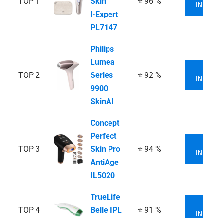
TOP 1
Skin
⭐ 96 %
INFOR
I·Expert
PL7147
Philips
Lumea
VI
TOP 2
Series
⭐ 92 %
INFOR
9900
SkinAI
Concept
Perfect
VI
TOP 3
Skin Pro
⭐ 94 %
INFOR
AntiAge
IL5020
TrueLife
VI
TOP 4
Belle IPL
⭐ 91 %
INFOR