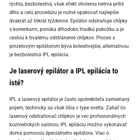
rýchla, bezbolestná, však efekt oholenia netrvá príliš
dlho a celú procedúru je nutné opakovať najlepšie
dvakrát až trikrát týždenne. Epilátor odstraňuje chĺpky
s korienkami, ponúka dlhodobo hladkú pokožku a je
cestou k trvalému odstránenie chĺpkov. Proces s
pinzetovým epilátorom býva bolestivejšie, alternatívou
je bezbolestná IPL epilácia.
Je laserový epilátor a IPL epilácia to
isté?
IPL a laserový epilátor je často spotrebiteľa zamieňaný
pojem, technicky sa však líšia v type svetla. Zatiaľ čo
laserový odstraňovač chĺpkov je vec profesionálnych
kozmetických salónov, IPL epiláciu možno vykonávať
doma pomocou špeciálneho epilátora. Viac o