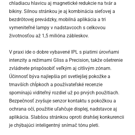
chladiacu hlavicu aj magnetické redukcie na tvár a
bikiny. Silnou stránkou je aj kombinácia sieťovej a
bezdrôtovej prevádzky, mobilná aplikácia a tri
vymeniteľné lampy v nadstavcoch s celkovou
životnosťou až 1,5 milióna zábleskov.
V praxi ide o dobre vybavené IPL s piatimi úrovňami
intenzity a režimami Gliss a Precision, takže ošetrenie
zvládnete prispôsobiť veľkým aj citlivým zónam.
Účinnosť býva najlepšia pri svetlejšej pokožke a
tmavších chĺpkoch a používateľské recenzie
spomínajú viditeľný rozdiel už po prvých použitiach.
Bezpečnosť zvyšuje senzor kontaktu s pokožkou a
ochrana očí, použitie uľahčuje displej, nadstavce aj
aplikácia. Slabšou stránkou oproti drahšej konkurencii
je chýbajúci inteligentný snímač tónu pleti.