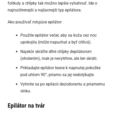
folikuly a chĺpky tak možno lepšie vytiahnuť. Ide o
najrozšírenejší a najlacnejší typ epilátora.
Ako používať rotujúce epilátor:
Použite epilátor večer, aby sa koža cez noc
upokojila (môže napuchat a byť citlivá).
Najskôr skráťte dlhé chĺpky depilátorom
(oholením), inak je nevytrhne, ale len skráti.
Prikladajte epilátor tesne k napnutej pokožke
pod uhlom 90°, priamo sa jej nedotýkajte.
Vyhnite sa po epilácii dezodorantu a priamemu
slnku.
Epilátor na tvár