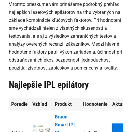
V tomto prieskume vám prinášame podrobný prehľad
najlepších laserových epilátorov na trhu vybraných na
základe kombinácie kľúčových faktorov. Pri hodnotení
sme vychádzali nielen z vlastných skúseností a
testovania, ale aj z výsledkov zahraničných testov a
analýzy overených recenzií zákazníkov. Medzi hlavné
hodnotené faktory patril výkon zariadenia, účinnosť pri
odstraňovaní chĺpkov, bezpečnosť, jednoduchosť
použitia, životnosť zábleskov a pomer ceny a kvality.
Najlepšie IPL epilátory
Poradie
Vzhľad
Produkt
Hodnotenie
Aktuálna
Braun
Smart IPL
VI