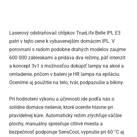
Laserový odstraňovač chĺpkov TrueLife Belle IPL E3
patrí v tejto cene k vybavenejším domácim IPL. V
porovnaní s radom podobne drahých modelov zaujme
600 000 zábleskami a pridáva dva režimy, päť intenzít
a koncept 3v1 s možnosťou dokúpiť lampy na akné a
omladenie, pričom v balení je HR lampa na epiláciu.
Oceníme aj použitie na telo, tvár, podpazušie a bikiny.
Pri hodnotení výkonu a účinnosti ide podľa nás o
solídne domáce riešenie, ktoré oceníte hlavne pri
pravidelnej kúre. Automatický režim zrýchľuje väčšie
plochy, manuálny spresňuje citlivé miesta a
bezpečnosť podporuje SensCool, vypnutie pri 60 °C aj