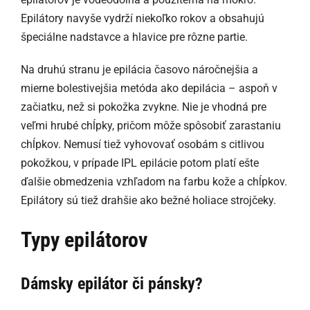
Epilátory navyše vydrží niekoľko rokov a obsahujú
špeciálne nadstavce a hlavice pre rôzne partie.
Na druhú stranu je epilácia časovo náročnejšia a
mierne bolestivejšia metóda ako depilácia – aspoň v
začiatku, než si pokožka zvykne. Nie je vhodná pre
veľmi hrubé chĺpky, pričom môže spôsobiť zarastaniu
chĺpkov. Nemusí tiež vyhovovať osobám s citlivou
pokožkou, v prípade IPL epilácie potom platí ešte
ďalšie obmedzenia vzhľadom na farbu kože a chĺpkov.
Epilátory sú tiež drahšie ako bežné holiace strojčeky.
Typy epilátorov
Dámsky epilátor či pánsky?