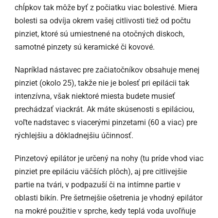
chĺpkov tak môže byť z počiatku viac bolestivé. Miera
bolesti sa odvíja okrem vašej citlivosti tiež od počtu
pinziet, ktoré sú umiestnené na otočných diskoch,
samotné pinzety sú keramické či kovové.
Napríklad nástavec pre začiatočníkov obsahuje menej
pinziet (okolo 25), takže nie je bolesť pri epilácii tak
intenzívna, však niektoré miesta budete musieť
prechádzať viackrát. Ak máte skúsenosti s epiláciou,
voľte nadstavec s viacerými pinzetami (60 a viac) pre
rýchlejšiu a dôkladnejšiu účinnosť.
Pinzetový epilátor je určený na nohy (tu príde vhod viac
pinziet pre epiláciu väčších plôch), aj pre citlivejšie
partie na tvári, v podpazuší či na intímne partie v
oblasti bikín. Pre šetrnejšie ošetrenia je vhodný epilátor
na mokré použitie v sprche, kedy teplá voda uvoľňuje