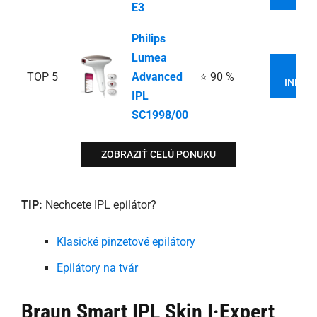
E3
Philips
Lumea
VI
TOP 5
Advanced
⭐ 90 %
INFOR
IPL
SC1998/00
ZOBRAZIŤ CELÚ PONUKU
TIP:
Nechcete IPL epilátor?
Klasické pinzetové epilátory
Epilátory na tvár
Braun Smart IPL Skin I·Expert