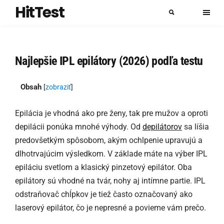
HitTest
Najlepšie IPL epilátory (2026) podľa testu
Obsah
[
zobraziť
]
Epilácia je vhodná ako pre ženy, tak pre mužov a oproti
depilácii ponúka mnohé výhody. Od
depilátorov
sa líšia
predovšetkým spôsobom, akým ochlpenie upravujú a
dlhotrvajúcim výsledkom. V základe máte na výber IPL
epiláciu svetlom a klasický pinzetový epilátor. Oba
epilátory sú vhodné na tvár, nohy aj intímne partie. IPL
odstraňovač chĺpkov je tiež často označovaný ako
laserový epilátor, čo je nepresné a povieme vám prečo.