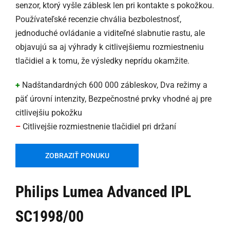
senzor, ktorý vyšle záblesk len pri kontakte s pokožkou.
Používateľské recenzie chvália bezbolestnosť,
jednoduché ovládanie a viditeľné slabnutie rastu, ale
objavujú sa aj výhrady k citlivejšiemu rozmiestneniu
tlačidiel a k tomu, že výsledky neprídu okamžite.
+
Nadštandardných 600 000 zábleskov, Dva režimy a
päť úrovní intenzity, Bezpečnostné prvky vhodné aj pre
citlivejšiu pokožku
–
Citlivejšie rozmiestnenie tlačidiel pri držaní
ZOBRAZIŤ PONUKU
Philips Lumea Advanced IPL
SC1998/00