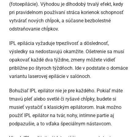
(fotoepilácie). Výhodou je dlhodobý trvalý efekt, kedy
pri pravidelnom používaní stráca korienok schopnosť
vytvárať nových chĺpok, a súčasne bezbolestné
odstraňovanie chĺpkov.
IPL epilácia vyžaduje trpezlivosť a dôslednosť,
výsledky sa nedostavujú okamžite. Ošetrenie sa musí
opakovať každé dva týždne, zmeny môžete vidieť
približne po štyroch týždňoch. Ide v podstate o domáce
variantu laserovej epilácie v salónoch.
Bohužiaľ IPL epilátor nie je pre každého. Pokiaľ máte
tmavú pleť alebo svetlé či ryšavé chĺpky, budete si
musieť vystačiť s klasickým epilátorom. Inak možno
použiť IPL epilátor na tvár, nohy, intímne partie aj
podpazušie, a to vďaka špeciálnym nástavcom.