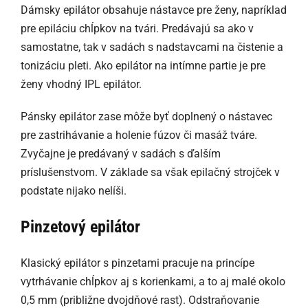
Dámsky epilátor obsahuje nástavce pre ženy, napríklad
pre epiláciu chĺpkov na tvári. Predávajú sa ako v
samostatne, tak v sadách s nadstavcami na čistenie a
tonizáciu pleti. Ako epilátor na intímne partie je pre
ženy vhodný IPL epilátor.
Pánsky epilátor zase môže byť doplnený o nástavec
pre zastrihávanie a holenie fúzov či masáž tváre.
Zvyčajne je predávaný v sadách s ďalším
príslušenstvom. V základe sa však epilačný strojček v
podstate nijako nelíši.
Pinzetový epilátor
Klasický epilátor s pinzetami pracuje na princípe
vytrhávanie chĺpkov aj s korienkami, a to aj malé okolo
0,5 mm (približne dvojdňové rast). Odstraňovanie