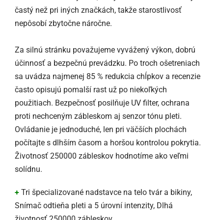
častý než pri iných značkách, takže starostlivosť
nepôsobí zbytočne náročne.
Za silnú stránku považujeme vyvážený výkon, dobrú
účinnosť a bezpečnú prevádzku. Po troch ošetreniach
sa uvádza najmenej 85 % redukcia chĺpkov a recenzie
často opisujú pomalší rast už po niekoľkých
použitiach. Bezpečnosť posilňuje UV filter, ochrana
proti nechceným zábleskom aj senzor tónu pleti.
Ovládanie je jednoduché, len pri väčších plochách
počítajte s dlhším časom a horšou kontrolou pokrytia.
Životnosť 250000 zábleskov hodnotíme ako veľmi
solídnu.
+
Tri špecializované nadstavce na telo tvár a bikiny,
Snímač odtieňa pleti a 5 úrovní intenzity, Dlhá
životnosť 250000 zábleskov