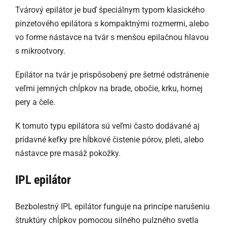
Tvárový epilátor je buď špeciálnym typom klasického
pinzetového epilátora s kompaktnými rozmermi, alebo
vo forme nástavce na tvár s menšou epilačnou hlavou
s mikrootvory.
Epilátor na tvár je prispôsobený pre šetrné odstránenie
veľmi jemných chĺpkov na brade, obočie, krku, hornej
pery a čele.
K tomuto typu epilátora sú veľmi často dodávané aj
prídavné kefky pre hĺbkové čistenie pórov, pleti, alebo
nástavce pre masáž pokožky.
IPL epilátor
Bezbolestný IPL epilátor funguje na princípe narušeniu
štruktúry chĺpkov pomocou silného pulzného svetla