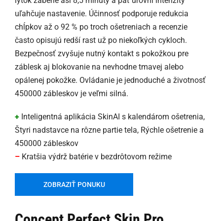
lýtok zaberie asi 8,5 minúty a päť úrovní intenzity
uľahčuje nastavenie. Účinnosť podporuje redukcia
chĺpkov až o 92 % po troch ošetreniach a recenzie
často opisujú redší rast už po niekoľkých cykloch.
Bezpečnosť zvyšuje nutný kontakt s pokožkou pre
záblesk aj blokovanie na nevhodne tmavej alebo
opálenej pokožke. Ovládanie je jednoduché a životnosť
450000 zábleskov je veľmi silná.
+
Inteligentná aplikácia SkinAI s kalendárom ošetrenia,
Štyri nadstavce na rôzne partie tela, Rýchle ošetrenie a
450000 zábleskov
–
Kratšia výdrž batérie v bezdrôtovom režime
ZOBRAZIŤ PONUKU
Concept Perfect Skin Pro