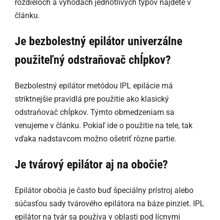
rozdieloch a výhodách jednotlivých typov nájdete v
článku.
Je bezbolestný epilátor univerzálne
použiteľný odstraňovač chĺpkov?
Bezbolestný epilátor metódou IPL epilácie má
striktnejšie pravidlá pre použitie ako klasický
odstraňovač chĺpkov. Týmto obmedzeniam sa
venujeme v článku. Pokiaľ ide o použitie na tele, tak
vďaka nadstavcom možno ošetriť rôzne partie.
Je tvárový epilátor aj na obočie?
Epilátor obočia je často buď špeciálny prístroj alebo
súčasťou sady tvárového epilátora na báze pinziet. IPL
epilátor na tvár sa používa v oblasti pod lícnymi