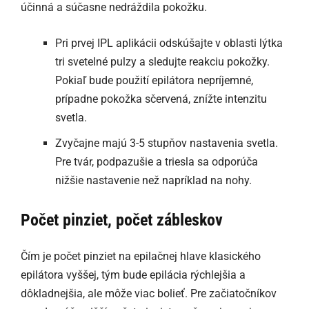
účinná a súčasne nedráždila pokožku.
Pri prvej IPL aplikácii odskúšajte v oblasti lýtka
tri svetelné pulzy a sledujte reakciu pokožky.
Pokiaľ bude použití epilátora nepríjemné,
prípadne pokožka sčervená, znížte intenzitu
svetla.
Zvyčajne majú 3-5 stupňov nastavenia svetla.
Pre tvár, podpazušie a triesla sa odporúča
nižšie nastavenie než napríklad na nohy.
Počet pinziet, počet zábleskov
Čím je počet pinziet na epilačnej hlave klasického
epilátora vyššej, tým bude epilácia rýchlejšia a
dôkladnejšia, ale môže viac bolieť. Pre začiatočníkov