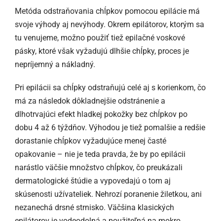
Metóda odstraňovania chĺpkov pomocou epilácie má
svoje výhody aj nevýhody. Okrem epilátorov, ktorým sa
tu venujeme, možno použiť tiež epilačné voskové
pásky, ktoré však vyžadujú dlhšie chĺpky, proces je
nepríjemný a nákladný.
Pri epilácii sa chĺpky odstraňujú celé aj s korienkom, čo
má za následok dôkladnejšie odstránenie a
dlhotrvajúci efekt hladkej pokožky bez chĺpkov po
dobu 4 až 6 týždňov. Výhodou je tiež pomalšie a redšie
dorastanie chĺpkov vyžadujúce menej časté
opakovanie – nie je teda pravda, že by po epilácii
narástlo väčšie množstvo chĺpkov, čo preukázali
dermatologické štúdie a vypovedajú o tom aj
skúsenosti užívateliek. Nehrozí poranenie žiletkou, ani
nezanechá drsné strnisko. Väčšina klasických
epilátorov je vodeodolná a použiteľná na mokro.