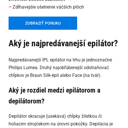
–
Zdĺhavejšie ošetrenie väčších plôch
ZOBRAZIŤ PONUKU
Aký je najpredávanejší epilátor?
Najpredávanejší IPL epilátor na trhu je jednoznačne
Philips Lumea. Druhý najobľúbenejší odstraňovač
chĺpkov je Braun Silk-épil alebo Face (na tvár).
Aký je rozdiel medzi epilátorom a
depilátorom?
Depilátor skracuje (usekává) chĺpky žiletkou či
holiacim strojčekom na úrovni pokožky. Depilácia je