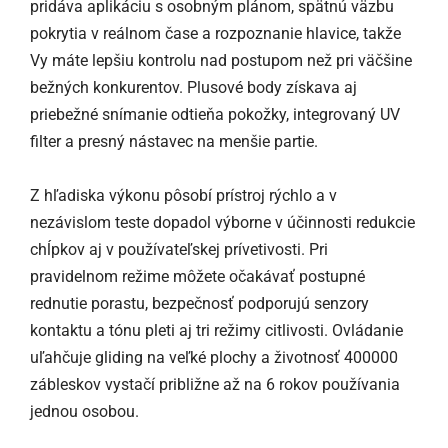
pridáva aplikáciu s osobným plánom, spätnú väzbu
pokrytia v reálnom čase a rozpoznanie hlavice, takže
Vy máte lepšiu kontrolu nad postupom než pri väčšine
bežných konkurentov. Plusové body získava aj
priebežné snímanie odtieňa pokožky, integrovaný UV
filter a presný nástavec na menšie partie.
Z hľadiska výkonu pôsobí prístroj rýchlo a v
nezávislom teste dopadol výborne v účinnosti redukcie
chĺpkov aj v používateľskej prívetivosti. Pri
pravidelnom režime môžete očakávať postupné
rednutie porastu, bezpečnosť podporujú senzory
kontaktu a tónu pleti aj tri režimy citlivosti. Ovládanie
uľahčuje gliding na veľké plochy a životnosť 400000
zábleskov vystačí približne až na 6 rokov používania
jednou osobou.