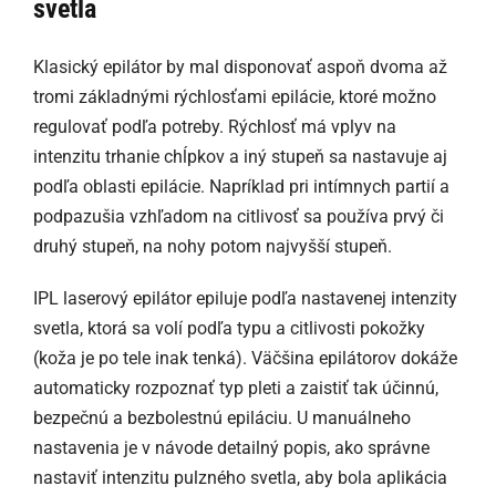
svetla
Klasický epilátor by mal disponovať aspoň dvoma až
tromi základnými rýchlosťami epilácie, ktoré možno
regulovať podľa potreby. Rýchlosť má vplyv na
intenzitu trhanie chĺpkov a iný stupeň sa nastavuje aj
podľa oblasti epilácie. Napríklad pri intímnych partií a
podpazušia vzhľadom na citlivosť sa používa prvý či
druhý stupeň, na nohy potom najvyšší stupeň.
IPL laserový epilátor epiluje podľa nastavenej intenzity
svetla, ktorá sa volí podľa typu a citlivosti pokožky
(koža je po tele inak tenká). Väčšina epilátorov dokáže
automaticky rozpoznať typ pleti a zaistiť tak účinnú,
bezpečnú a bezbolestnú epiláciu. U manuálneho
nastavenia je v návode detailný popis, ako správne
nastaviť intenzitu pulzného svetla, aby bola aplikácia