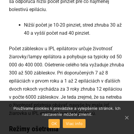
sa odporúča nižší počet pinziet pre čo najmenej
bolestivú epiláciu.
Nižší počet je 10-20 pinziet, stred zhruba 30 až
40 a vyšší počet nad 40 pinziet.
Počet zábleskov u IPL epilátorov určuje životnosť
žiarovky/lampy epilátora a pohybuje sa typicky od 50
000 do 400 000. Ošetrenie celého tela vyžaduje zhruba
300 až 500 zábleskov. Pri doporučených 7 až 8
epiláciách v prvom roku a 1 až 2 epiláciách v ďalších
dvoch rokoch vychádza za 3 roky zhruba 12 epiláciou
v počte 6000 zábleskov. Je teda zrejmé, že sa netreba
o životnosť prístroja obávať, navyše by mala ísť
Používame cookies k prevádzke a vylepšenie stránok. Ich
žiarovka u IPL epilátora vymeniť za novú.
nastavenie môžete zmeniť.
OK
Viac info
Režimy ošetrenia