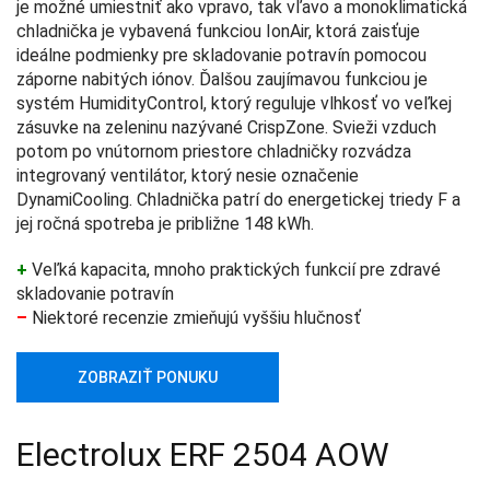
je možné umiestniť ako vpravo, tak vľavo a monoklimatická
chladnička je vybavená funkciou IonAir, ktorá zaisťuje
ideálne podmienky pre skladovanie potravín pomocou
záporne nabitých iónov. Ďalšou zaujímavou funkciou je
systém HumidityControl, ktorý reguluje vlhkosť vo veľkej
zásuvke na zeleninu nazývané CrispZone. Svieži vzduch
potom po vnútornom priestore chladničky rozvádza
integrovaný ventilátor, ktorý nesie označenie
DynamiCooling. Chladnička patrí do energetickej triedy F a
jej ročná spotreba je približne 148 kWh.
+
Veľká kapacita, mnoho praktických funkcií pre zdravé
skladovanie potravín
–
Niektoré recenzie zmieňujú vyššiu hlučnosť
ZOBRAZIŤ PONUKU
Electrolux ERF 2504 AOW