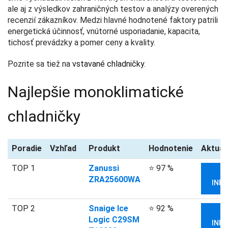
ale aj z výsledkov zahraničných testov a analýzy overených
recenzií zákazníkov. Medzi hlavné hodnotené faktory patrili
energetická účinnosť, vnútorné usporiadanie, kapacita,
tichosť prevádzky a pomer ceny a kvality.
Pozrite sa tiež na
vstavané chladničky
.
Najlepšie monoklimatické
chladničky
Poradie
Vzhľad
Produkt
Hodnotenie
Aktuál
TOP 1
Zanussi
⭐ 97 %
V
ZRA25600WA
INFO
TOP 2
Snaige Ice
⭐ 92 %
V
Logic C29SM
INFO