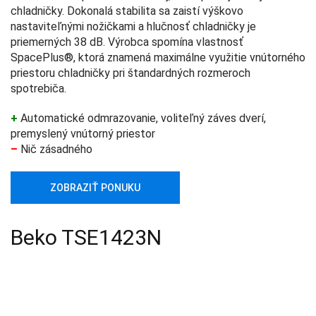
chladničky. Dokonalá stabilita sa zaistí výškovo
nastaviteľnými nožičkami a hlučnosť chladničky je
priemerných 38 dB. Výrobca spomína vlastnosť
SpacePlus®, ktorá znamená maximálne využitie vnútorného
priestoru chladničky pri štandardných rozmeroch
spotrebiča.
+
Automatické odmrazovanie, voliteľný záves dverí,
premyslený vnútorný priestor
–
Nič zásadného
ZOBRAZIŤ PONUKU
Beko TSE1423N