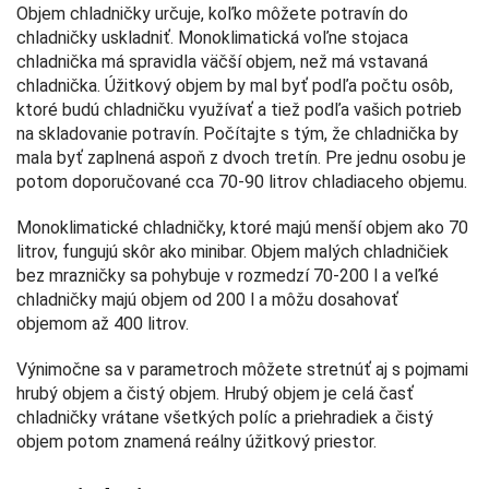
Objem chladničky určuje, koľko môžete potravín do
chladničky uskladniť. Monoklimatická voľne stojaca
chladnička má spravidla väčší objem, než má vstavaná
chladnička. Úžitkový objem by mal byť podľa počtu osôb,
ktoré budú chladničku využívať a tiež podľa vašich potrieb
na skladovanie potravín. Počítajte s tým, že chladnička by
mala byť zaplnená aspoň z dvoch tretín. Pre jednu osobu je
potom doporučované cca 70-90 litrov chladiaceho objemu.
Monoklimatické chladničky, ktoré majú menší objem ako 70
litrov, fungujú skôr ako minibar. Objem malých chladničiek
bez mrazničky sa pohybuje v rozmedzí 70-200 l a veľké
chladničky majú objem od 200 l a môžu dosahovať
objemom až 400 litrov.
Výnimočne sa v parametroch môžete stretnúť aj s pojmami
hrubý objem a čistý objem. Hrubý objem je celá časť
chladničky vrátane všetkých políc a priehradiek a čistý
objem potom znamená reálny úžitkový priestor.