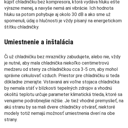
kúpiť chladničku bez kompresora, ktorá vydáva hluku ešte
výrazne menej, a navyše nemá ani vibrácie. Ich hodnota
hluku sa potom pohybuje aj okolo 30 dB a ako sme už
spomenuli, údaj o hlučnosti je vždy písaný na energetickom
štítku chladničky.
Umiestnenie a inštalácia
Či už chladničku bez mrazničky zabudujete, alebo nie, vždy
je nutné, aby mala chladnička niekoľko centimetrovú
medzeru od steny za chladničkou cca 3-5 cm, aby mohol
správne cirkulovať vzduch. Priestor pre chladničku si teda
dôkladne zmerajte. Vstavaná ani voľne stojaca chladnička
by nemala stáť v blízkosti tepelných zdrojov a vhodnú
okolitú teplotu určuje parameter klimatická trieda, ktoré sa
venujeme podrobnejšie nižšie. Je tiež vhodné premyslieť, na
akú stranu by sa mali dvere chladničky otvárať, niektoré
modely totiž nemajú možnosť umiestnenia dverí na obe
strany.