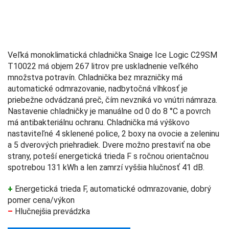
Veľká monoklimatická chladnička Snaige Ice Logic C29SM
T10022 má objem 267 litrov pre uskladnenie veľkého
množstva potravín. Chladnička bez mrazničky má
automatické odmrazovanie, nadbytočná vlhkosť je
priebežne odvádzaná preč, čím nevzniká vo vnútri námraza.
Nastavenie chladničky je manuálne od 0 do 8 °C a povrch
má antibakteriálnu ochranu. Chladnička má výškovo
nastaviteľné 4 sklenené police, 2 boxy na ovocie a zeleninu
a 5 dverových priehradiek. Dvere možno prestaviť na obe
strany, poteší energetická trieda F s ročnou orientačnou
spotrebou 131 kWh a len zamrzí vyššia hlučnosť 41 dB.
+
Energetická trieda F, automatické odmrazovanie, dobrý
pomer cena/výkon
–
Hlučnejšia prevádzka