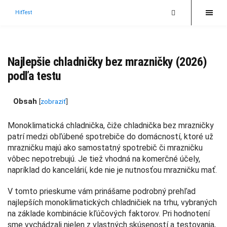
HitTest
Najlepšie chladničky bez mrazničky (2026)
podľa testu
Obsah
[
zobraziť
]
Monoklimatická chladnička, čiže chladnička bez mrazničky
patrí medzi obľúbené spotrebiče do domácností, ktoré už
mrazničku majú ako samostatný spotrebič či mrazničku
vôbec nepotrebujú. Je tiež vhodná na komerčné účely,
napríklad do kancelárií, kde nie je nutnosťou mrazničku mať.
V tomto prieskume vám prinášame podrobný prehľad
najlepších monoklimatických chladničiek na trhu, vybraných
na základe kombinácie kľúčových faktorov. Pri hodnotení
sme vychádzali nielen z vlastných skúseností a testovania,