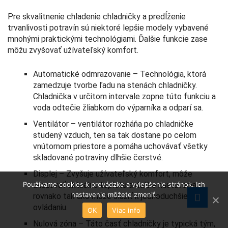
Pre skvalitnenie chladenie chladničky a predĺženie
trvanlivosti potravín sú niektoré lepšie modely vybavené
mnohými praktickými technológiami. Ďalšie funkcie zase
môžu zvyšovať užívateľský komfort.
Automatické odmrazovanie – Technológia, ktorá
zamedzuje tvorbe ľadu na stenách chladničky.
Chladnička v určitom intervale zopne túto funkciu a
voda odtečie žliabkom do výparníka a odparí sa.
Ventilátor – ventilátor rozháňa po chladničke
studený vzduch, ten sa tak dostane po celom
vnútornom priestore a pomáha uchovávať všetky
skladované potraviny dlhšie čerstvé.
Displej – Zvyšuje užívateľský komfort, môže
ukazovať aktuálnu teplotu a ďalšie nastavenia,
Používame cookies k prevádzke a vylepšenie stránok. Ich
nastavenie môžete zmeniť.
rovnako tak ako môže slúžiť k jednoduchšiemu
ovládaniu.
OK
Viac info
Nulová zóna – Táto časť chladničky je typická tým,