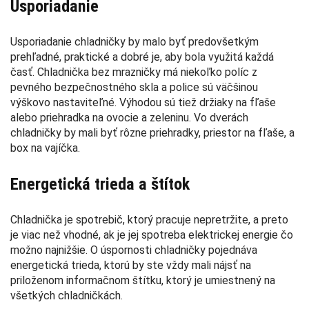
Usporiadanie
Usporiadanie chladničky by malo byť predovšetkým
prehľadné, praktické a dobré je, aby bola využitá každá
časť. Chladnička bez mrazničky má niekoľko políc z
pevného bezpečnostného skla a police sú väčšinou
výškovo nastaviteľné. Výhodou sú tiež držiaky na fľaše
alebo priehradka na ovocie a zeleninu. Vo dverách
chladničky by mali byť rôzne priehradky, priestor na fľaše, a
box na vajíčka.
Energetická trieda a štítok
Chladnička je spotrebič, ktorý pracuje nepretržite, a preto
je viac než vhodné, ak je jej spotreba elektrickej energie čo
možno najnižšie. O úspornosti chladničky pojednáva
energetická trieda, ktorú by ste vždy mali nájsť na
priloženom informačnom štítku, ktorý je umiestnený na
všetkých chladničkách.