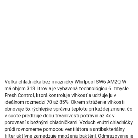
Veľká chladnička bez mrazničky Whirlpool SW6 AM2Q W
má objem 318 litrov a je vybavená technológiou 6. zmysle
Fresh Control, ktorá kontroluje vlhkosť a udržuje ju v
ideálnom rozmedzí 70 až 85%. Okrem stráženie vlhkosti
obnovuje 5x rýchlejšie správnu teplotu pri každej zmene, čo
v súčte predlžuje dobu trvanlivosti potravín až 4x v
porovnaní s bežnými chladničkami. Vzduch vnútri chladničky
prúdi rovnomerne pomocou ventilátora a antibakteriálny
filter aktívne zamedzuje množeniu baktérií. Odmrazovanie je