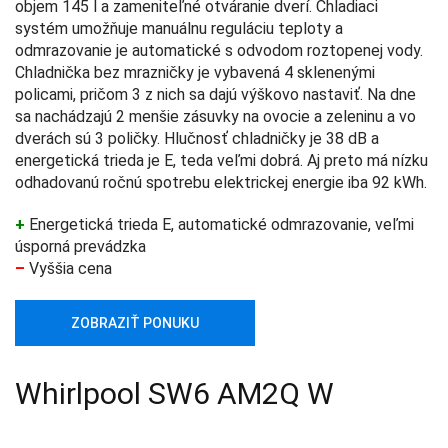
objem 145 l a zameniteľné otváranie dverí. Chladiaci
systém umožňuje manuálnu reguláciu teploty a
odmrazovanie je automatické s odvodom roztopenej vody.
Chladnička bez mrazničky je vybavená 4 sklenenými
policami, pričom 3 z nich sa dajú výškovo nastaviť. Na dne
sa nachádzajú 2 menšie zásuvky na ovocie a zeleninu a vo
dverách sú 3 poličky. Hlučnosť chladničky je 38 dB a
energetická trieda je E, teda veľmi dobrá. Aj preto má nízku
odhadovanú ročnú spotrebu elektrickej energie iba 92 kWh.
+
Energetická trieda E, automatické odmrazovanie, veľmi
úsporná prevádzka
–
Vyššia cena
ZOBRAZIŤ PONUKU
Whirlpool SW6 AM2Q W