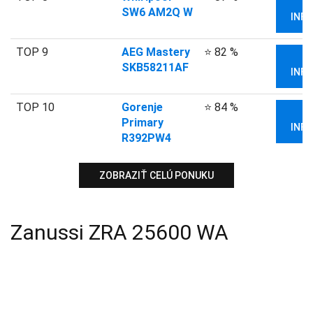
V
SW6 AM2Q W
INFO
TOP 9
AEG Mastery
⭐ 82 %
V
SKB58211AF
INFO
TOP 10
Gorenje
⭐ 84 %
V
Primary
INFO
R392PW4
ZOBRAZIŤ CELÚ PONUKU
Zanussi ZRA 25600 WA