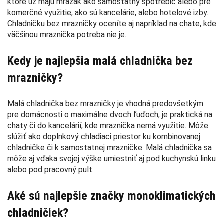
ktoré už majú mrazák ako samostatný spotrebič alebo pre
komerčné využitie, ako sú kancelárie, alebo hotelové izby.
Chladničku bez mrazničky oceníte aj napríklad na chate, kde
väčšinou mraznička potreba nie je.
Kedy je najlepšia malá chladnička bez
mrazničky?
Malá chladnička bez mrazničky je vhodná predovšetkým
pre domácnosti o maximálne dvoch ľuďoch, je praktická na
chaty či do kancelárií, kde mraznička nemá využitie. Môže
slúžiť ako doplnkový chladiaci priestor ku kombinovanej
chladničke či k samostatnej mrazničke. Malá chladnička sa
môže aj vďaka svojej výške umiestniť aj pod kuchynskú linku
alebo pod pracovný pult.
Aké sú najlepšie značky monoklimatických
chladničiek?