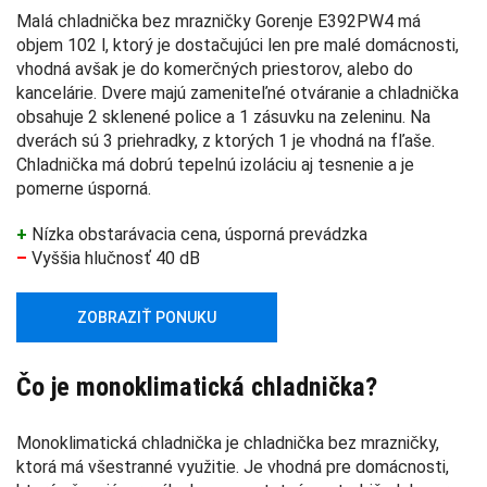
Malá chladnička bez mrazničky Gorenje E392PW4 má
objem 102 l, ktorý je dostačujúci len pre malé domácnosti,
vhodná avšak je do komerčných priestorov, alebo do
kancelárie. Dvere majú zameniteľné otváranie a chladnička
obsahuje 2 sklenené police a 1 zásuvku na zeleninu. Na
dverách sú 3 priehradky, z ktorých 1 je vhodná na fľaše.
Chladnička má dobrú tepelnú izoláciu aj tesnenie a je
pomerne úsporná.
+
Nízka obstarávacia cena, úsporná prevádzka
–
Vyššia hlučnosť 40 dB
ZOBRAZIŤ PONUKU
Čo je monoklimatická chladnička?
Monoklimatická chladnička je chladnička bez mrazničky,
ktorá má všestranné využitie. Je vhodná pre domácnosti,