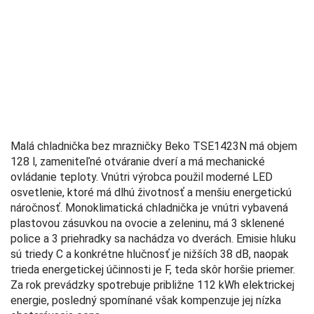
Malá chladnička bez mrazničky Beko TSE1423N má objem
128 l, zameniteľné otváranie dverí a má mechanické
ovládanie teploty. Vnútri výrobca použil moderné LED
osvetlenie, ktoré má dlhú životnosť a menšiu energetickú
náročnosť. Monoklimatická chladnička je vnútri vybavená
plastovou zásuvkou na ovocie a zeleninu, má 3 sklenené
police a 3 priehradky sa nachádza vo dverách. Emisie hluku
sú triedy C a konkrétne hlučnosť je nižších 38 dB, naopak
trieda energetickej účinnosti je F, teda skôr horšie priemer.
Za rok prevádzky spotrebuje približne 112 kWh elektrickej
energie, posledný spomínané však kompenzuje jej nízka