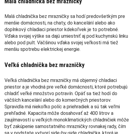
Malá chladnička bez mrazničky
Malá chladnička bez mrazničky sa hodí predovšetkým pre
menšie domácnosti, na chaty, do kancelárií alebo ako
doplnkový chladiaci priestor kdekoľvek je to potrebné.
Vďaka svojej výške sa dajú umiestniť aj pod kuchynskú linku
alebo pod pult. Väčšinou vďaka svojej veľkosti má tiež
menšiu spotrebu elektrickej energie.
Veľká chladnička bez mrazničky
Veľká chladnička bez mrazničky má objemný chladiaci
priestor a je vhodná pre veľké domácnosti, ktoré potrebujú
chladiť veľké množstvo potravín. Opäť sa tiež hodí do
väčších kancelárií alebo do komerčných priestorov.
Spravidla má niekoľko políc a priehradiek a sú tak veľmi
prehľadné. Kapacita môže dosahovať až 400 litrov a
zaujímavostí u veľkých monoklimatických chladničiek môže
byť zakúpenie samostatného mrazničky rovnakej rady, čím
sa v podstate vytvorí side-by-side chladnička, ktorá je