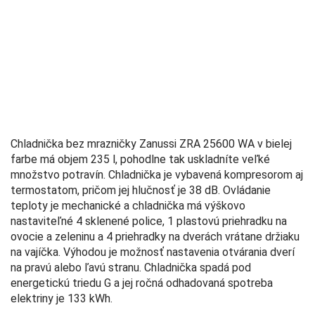
Chladnička bez mrazničky Zanussi ZRA 25600 WA v bielej
farbe má objem 235 l, pohodlne tak uskladníte veľké
množstvo potravín. Chladnička je vybavená kompresorom aj
termostatom, pričom jej hlučnosť je 38 dB. Ovládanie
teploty je mechanické a chladnička má výškovo
nastaviteľné 4 sklenené police, 1 plastovú priehradku na
ovocie a zeleninu a 4 priehradky na dverách vrátane držiaku
na vajíčka. Výhodou je možnosť nastavenia otvárania dverí
na pravú alebo ľavú stranu. Chladnička spadá pod
energetickú triedu G a jej ročná odhadovaná spotreba
elektriny je 133 kWh.