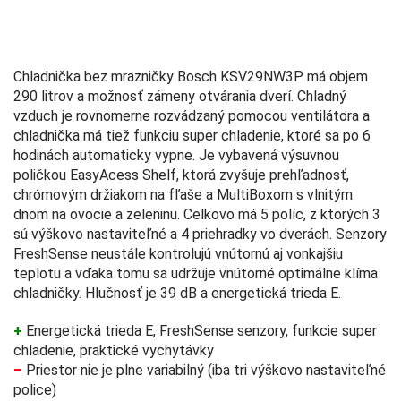
Chladnička bez mrazničky Bosch KSV29NW3P má objem
290 litrov a možnosť zámeny otvárania dverí. Chladný
vzduch je rovnomerne rozvádzaný pomocou ventilátora a
chladnička má tiež funkciu super chladenie, ktoré sa po 6
hodinách automaticky vypne. Je vybavená výsuvnou
poličkou EasyAcess Shelf, ktorá zvyšuje prehľadnosť,
chrómovým držiakom na fľaše a MultiBoxom s vlnitým
dnom na ovocie a zeleninu. Celkovo má 5 políc, z ktorých 3
sú výškovo nastaviteľné a 4 priehradky vo dverách. Senzory
FreshSense neustále kontrolujú vnútornú aj vonkajšiu
teplotu a vďaka tomu sa udržuje vnútorné optimálne klíma
chladničky. Hlučnosť je 39 dB a energetická trieda E.
+
Energetická trieda E, FreshSense senzory, funkcie super
chladenie, praktické vychytávky
–
Priestor nie je plne variabilný (iba tri výškovo nastaviteľné
police)