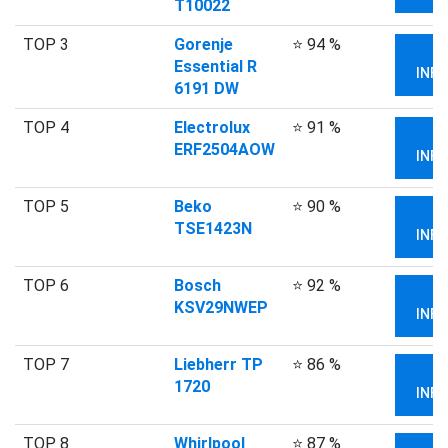
T10022
TOP 3
Gorenje
⭐ 94 %
V
Essential R
INFO
6191 DW
TOP 4
Electrolux
⭐ 91 %
V
ERF2504AOW
INFO
TOP 5
Beko
⭐ 90 %
V
TSE1423N
INFO
TOP 6
Bosch
⭐ 92 %
V
KSV29NWEP
INFO
TOP 7
Liebherr TP
⭐ 86 %
V
1720
INFO
TOP 8
Whirlpool
⭐ 87 %