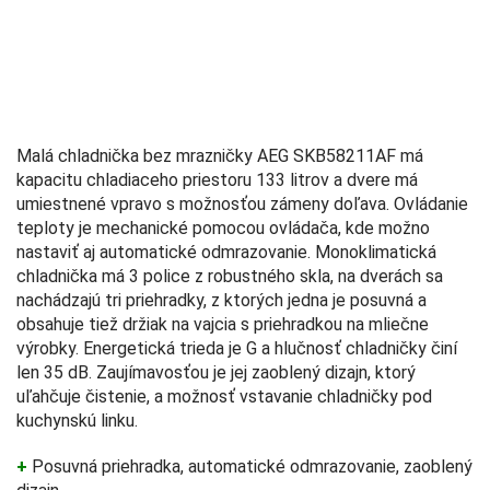
Malá chladnička bez mrazničky AEG SKB58211AF má
kapacitu chladiaceho priestoru 133 litrov a dvere má
umiestnené vpravo s možnosťou zámeny doľava. Ovládanie
teploty je mechanické pomocou ovládača, kde možno
nastaviť aj automatické odmrazovanie. Monoklimatická
chladnička má 3 police z robustného skla, na dverách sa
nachádzajú tri priehradky, z ktorých jedna je posuvná a
obsahuje tiež držiak na vajcia s priehradkou na mliečne
výrobky. Energetická trieda je G a hlučnosť chladničky činí
len 35 dB. Zaujímavosťou je jej zaoblený dizajn, ktorý
uľahčuje čistenie, a možnosť vstavanie chladničky pod
kuchynskú linku.
+
Posuvná priehradka, automatické odmrazovanie, zaoblený