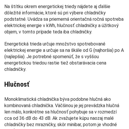
Na štítku okrem energetickej triedy nájdete aj ďalšie
dôležité informácie, ktoré sú pri výbere chladničky
podstatné. Uvádza sa priemerná orientačná ročná spotreba
elektrickej energie v kWh, hlučnosť chladničky a úžitkový
objem, v tomto prípade teda iba chladničky.
Energetická trieda určuje množstvo spotrebované
elektrickej energie a určuje sa na škále od G (najhoršia) po A
(najlepšia). Je potrebné spomenúť, že s vyššou
energetickou triedou rastie tiež obstarávacia cena
chladničky.
Hlučnosť
Monoklimatická chladnička býva podobne hlučná ako
kombinovaná chladnička. Väčšinou je jej prevádzka hlučná
len málo, konkrétne sa hlučnosť pohybuje sa v rozmedzí
cca od 36 dB do 43 dB. Ak zvažujete kúpu naozaj malé
chladničky bez mrazničky, skôr minibar, potom je vhodné