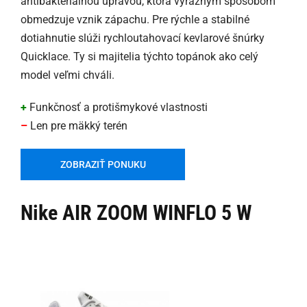
antibakteriálnou úpravou, ktorá výrazným spôsobom
obmedzuje vznik zápachu. Pre rýchle a stabilné
dotiahnutie slúži rychloutahovací kevlarové šnúrky
Quicklace. Ty si majitelia týchto topánok ako celý
model veľmi chváli.
+
Funkčnosť a protišmykové vlastnosti
–
Len pre mäkký terén
ZOBRAZIŤ PONUKU
Nike AIR ZOOM WINFLO 5 W