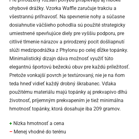
ohybové drážky. Vzorka Waffle zaručuje trakciu a
všestrannú priľnavosť. Na spevnenie nohy a súčasne
dosiahnutie väčšieho pohodlia sú použité strategicky
umiestnené spevňujúce diely pre vyššiu podporu, pre
citlivé tlmenie nárazov a prirodzený pocit došliapnutí
slúži medzipodrážka z Phylonu po celej dĺžke topánky.
Minimalistický dizajn dáva možnosť využiť túto
elegantnú športovú bežeckú obuv pre každú príležitosť.
Pretože vonkajší povrch je textúrovaný, nie je na ňom
teda hneď vidieť každý drobný škrabanec. Vďaka
použitému materiálu majú topánky aj prekvapivo dlhú
životnosť, príjemným prekvapením je tiež minimálna
hmotnosť topánky, ktorá dosahuje iba 209 gramov.
+
Nízka hmotnosť a cena
–
Menej vhodné do terénu