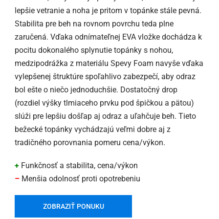
lepšie vetranie a noha je pritom v topánke stále pevná.
Stabilita pre beh na rovnom povrchu teda plne
zaručená. Vďaka odnímateľnej EVA vložke dochádza k
pocitu dokonalého splynutie topánky s nohou,
medzipodrážka z materiálu Spevy Foam navyše vďaka
vylepšenej štruktúre spoľahlivo zabezpečí, aby odraz
bol ešte o niečo jednoduchšie. Dostatočný drop
(rozdiel výšky tlmiaceho prvku pod špičkou a pätou)
slúži pre lepšiu došľap aj odraz a uľahčuje beh. Tieto
bežecké topánky vychádzajú veľmi dobre aj z
tradičného porovnania pomeru cena/výkon.
+
Funkčnosť a stabilita, cena/výkon
–
Menšia odolnosť proti opotrebeniu
ZOBRAZIŤ PONUKU