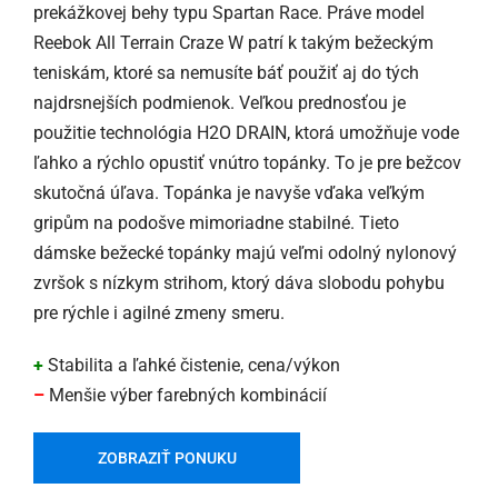
prekážkovej behy typu Spartan Race. Práve model
Reebok All Terrain Craze W patrí k takým bežeckým
teniskám, ktoré sa nemusíte báť použiť aj do tých
najdrsnejších podmienok. Veľkou prednosťou je
použitie technológia H2O DRAIN, ktorá umožňuje vode
ľahko a rýchlo opustiť vnútro topánky. To je pre bežcov
skutočná úľava. Topánka je navyše vďaka veľkým
gripům na podošve mimoriadne stabilné. Tieto
dámske bežecké topánky majú veľmi odolný nylonový
zvršok s nízkym strihom, ktorý dáva slobodu pohybu
pre rýchle i agilné zmeny smeru.
+
Stabilita a ľahké čistenie, cena/výkon
–
Menšie výber farebných kombinácií
ZOBRAZIŤ PONUKU