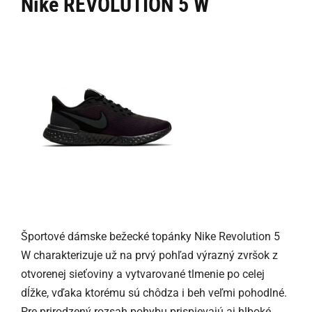
Nike REVOLUTION 5 W
Športové dámske bežecké topánky Nike Revolution 5
W charakterizuje už na prvý pohľad výrazný zvršok z
otvorenej sieťoviny a vytvarované tlmenie po celej
dĺžke, vďaka ktorému sú chôdza i beh veľmi pohodlné.
Pre prirodzený rozsah pohybu prispievajú aj hlboké