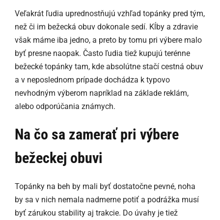
Veľakrát ľudia uprednostňujú vzhľad topánky pred tým,
než či im bežecká obuv dokonale sedí. Kĺby a zdravie
však máme iba jedno, a preto by tomu pri výbere malo
byť presne naopak. Často ľudia tiež kupujú terénne
bežecké topánky tam, kde absolútne stačí cestná obuv
a v neposlednom prípade dochádza k typovo
nevhodným výberom napríklad na základe reklám,
alebo odporúčania známych.
Na čo sa zamerať pri výbere
bežeckej
obuvi
Topánky na beh by mali byť dostatočne pevné, noha
by sa v nich nemala nadmerne potiť a podrážka musí
byť zárukou stability aj trakcie. Do úvahy je tiež