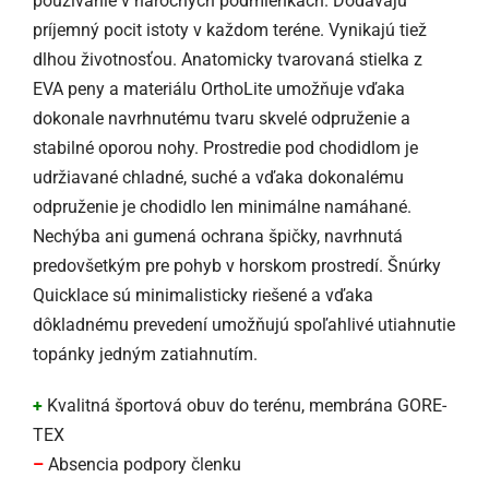
používanie v náročných podmienkach. Dodávajú
príjemný pocit istoty v každom teréne. Vynikajú tiež
dlhou životnosťou. Anatomicky tvarovaná stielka z
EVA peny a materiálu OrthoLite umožňuje vďaka
dokonale navrhnutému tvaru skvelé odpruženie a
stabilné oporou nohy. Prostredie pod chodidlom je
udržiavané chladné, suché a vďaka dokonalému
odpruženie je chodidlo len minimálne namáhané.
Nechýba ani gumená ochrana špičky, navrhnutá
predovšetkým pre pohyb v horskom prostredí. Šnúrky
Quicklace sú minimalisticky riešené a vďaka
dôkladnému prevedení umožňujú spoľahlivé utiahnutie
topánky jedným zatiahnutím.
+
Kvalitná športová obuv do terénu, membrána GORE-
TEX
–
Absencia podpory členku