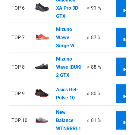
VI
TOP 6
XA Pro 3D
⭐ 91 %
INFOR
GTX
Mizuno
VI
TOP 7
Wawe
⭐ 87 %
INFOR
Surge W
Mizuno
VI
TOP 8
Wave IBUKI
⭐ 88 %
INFOR
2 GTX
Asics Gel-
VI
TOP 9
⭐ 80 %
INFOR
Pulse 10
New
VI
TOP 10
Balance
⭐ 81 %
INFOR
WTNRRRL1