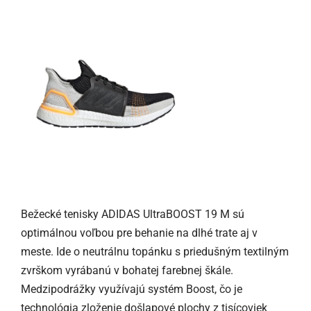
Bežecké tenisky ADIDAS UltraBOOST 19 M sú
optimálnou voľbou pre behanie na dlhé trate aj v
meste. Ide o neutrálnu topánku s priedušným textilným
zvrškom vyrábanú v bohatej farebnej škále.
Medzipodrážky využívajú systém Boost, čo je
technológia zloženie došlapové plochy z tisícoviek