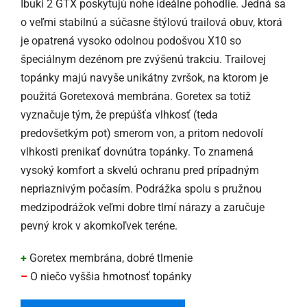
Ibuki 2 GTX poskytujú nohe ideálne pohodlie. Jedná sa
o veľmi stabilnú a súčasne štýlovú trailová obuv, ktorá
je opatrená vysoko odolnou podošvou X10 so
špeciálnym dezénom pre zvýšenú trakciu. Trailovej
topánky majú navyše unikátny zvršok, na ktorom je
použitá Goretexová membrána. Goretex sa totiž
vyznačuje tým, že prepúšťa vlhkosť (teda
predovšetkým pot) smerom von, a pritom nedovolí
vlhkosti prenikať dovnútra topánky. To znamená
vysoký komfort a skvelú ochranu pred prípadným
nepriaznivým počasím. Podrážka spolu s pružnou
medzipodrážok veľmi dobre tlmí nárazy a zaručuje
pevný krok v akomkoľvek teréne.
+
Goretex membrána, dobré tlmenie
–
O niečo vyššia hmotnosť topánky