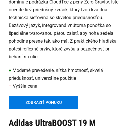
dominuje podrážka CloudTec z peny Zero-Gravity. Iste
oceníte tiež priedušný zvršok, ktorý tvorí kvalitná
technická sieťovina so skvelou priedušnosťou.
Bezšvový jazyk, integrovaná vnútorná ponožka so
špeciálne tvarovanou pätou zaistí, aby noha sedela
pohodlne presne tak, ako má. Z praktického hľadiska
poteší reflexné prvky, ktoré zvyšujú bezpečnosť pri
behaní na ulici.
+
Moderné prevedenie, nízka hmotnosť, skvelá
priedušnosť, univerzálne použitie
–
Vyššia cena
ZOBRAZIŤ PONUKU
Adidas UltraBOOST 19 M