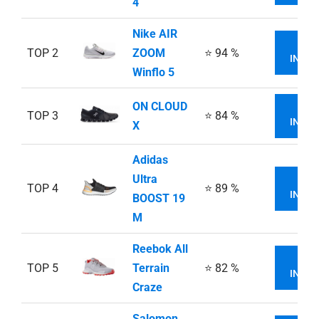
4
Nike AIR
VI
TOP 2
ZOOM
⭐ 94 %
INFOR
Winflo 5
ON CLOUD
VI
TOP 3
⭐ 84 %
INFOR
X
Adidas
Ultra
VI
TOP 4
⭐ 89 %
INFOR
BOOST 19
M
Reebok All
VI
TOP 5
Terrain
⭐ 82 %
INFOR
Craze
Salomon