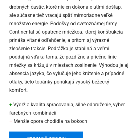
drobných častíc, ktoré nielen dokonale utlmí došľap,
ale súčasne tiež vracajú späť mimoriadne veľké
množstvo energie. Podošvy od svetoznámej firmy
Continental sú opatrené mriežkou, ktorej konštrukcia
prináša vítané odľahčenie, a pritom aj výrazné
zlepšenie trakcie. Podrážka je stabilná a veľmi
poddajná vďaka tomu, že pozdĺžne a priečne línie
mriežky sa križujú v miestach zosilnenie. Výhodou je aj
absencia jazyka, čo vylučuje jeho krútenie a prípadné
otlaky, tieto topánky ponúkajú vysoký bežecký
komfort.
+
Výdrž a kvalita spracovania, silné odpruženie, výber
farebných kombinácií
–
Menšie opora chodidla na bokoch