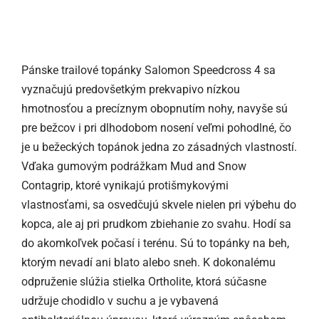
Pánske trailové topánky Salomon Speedcross 4 sa
vyznačujú predovšetkým prekvapivo nízkou
hmotnosťou a precíznym obopnutím nohy, navyše sú
pre bežcov i pri dlhodobom nosení veľmi pohodlné, čo
je u bežeckých topánok jedna zo zásadných vlastností.
Vďaka gumovým podrážkam Mud and Snow
Contagrip, ktoré vynikajú protišmykovými
vlastnosťami, sa osvedčujú skvele nielen pri výbehu do
kopca, ale aj pri prudkom zbiehanie zo svahu. Hodí sa
do akomkoľvek počasí i terénu. Sú to topánky na beh,
ktorým nevadí ani blato alebo sneh. K dokonalému
odpruženie slúžia stielka Ortholite, ktorá súčasne
udržuje chodidlo v suchu a je vybavená