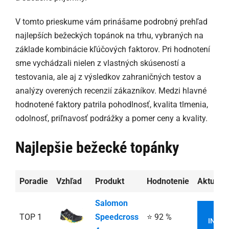
V tomto prieskume vám prinášame podrobný prehľad
najlepších bežeckých topánok na trhu, vybraných na
základe kombinácie kľúčových faktorov. Pri hodnotení
sme vychádzali nielen z vlastných skúseností a
testovania, ale aj z výsledkov zahraničných testov a
analýzy overených recenzií zákazníkov. Medzi hlavné
hodnotené faktory patrila pohodlnosť, kvalita tlmenia,
odolnosť, priľnavosť podrážky a pomer ceny a kvality.
Najlepšie bežecké topánky
Poradie
Vzhľad
Produkt
Hodnotenie
Aktuáln
Salomon
VI
TOP 1
Speedcross
⭐ 92 %
INFOR