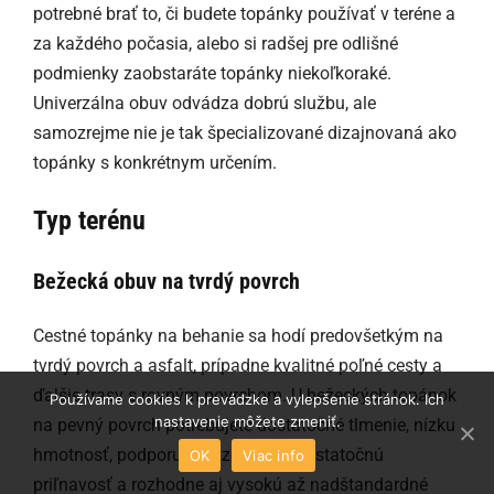
potrebné brať to, či budete topánky používať v teréne a
za každého počasia, alebo si radšej pre odlišné
podmienky zaobstaráte topánky niekoľkoraké.
Univerzálna obuv odvádza dobrú službu, ale
samozrejme nie je tak špecializované dizajnovaná ako
topánky s konkrétnym určením.
Typ terénu
Bežecká obuv na tvrdý povrch
Cestné topánky na behanie sa hodí predovšetkým na
tvrdý povrch a asfalt, prípadne kvalitné poľné cesty a
ďalšie trasy s rovným povrchom. U bežeckých topánok
Používame cookies k prevádzke a vylepšenie stránok. Ich
nastavenie môžete zmeniť.
na pevný povrch potrebujete dostatočné tlmenie, nízku
hmotnosť, podporu odrazové sily, dostatočnú
OK
Viac info
priľnavosť a rozhodne aj vysokú až nadštandardné