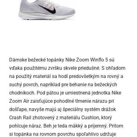
Dámske bežecké topánky Nike Zoom Winflo 5 sú
vďaka použitému zvršku skvele priedušné. S ohľadom
na použitý materiál sa hodí predovšetkým na rovný a
suchý povrch, napríklad pre behanie na bežeckých
chodníkoch. Pod pätou je umiestnená jednotka Nike
Zoom Air zaisťujúce pohodlné tlmenie nárazu pri
došľape, navyše majú aj špeciálny systém drážok
Crash Rail zhotovený z materiálu Cushlon, ktorý
pohlcuje náraz. Beh je teda mäkký a príjemný. Pritom
si topánka na rovnom povrchu spoľahlivo udržuje