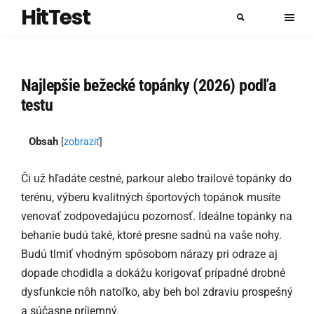
HitTest
Najlepšie bežecké topánky (2026) podľa
testu
Obsah
[
zobraziť
]
Či už hľadáte cestné, parkour alebo trailové topánky do
terénu, výberu kvalitných športových topánok musíte
venovať zodpovedajúcu pozornosť. Ideálne topánky na
behanie budú také, ktoré presne sadnú na vaše nohy.
Budú tlmiť vhodným spôsobom nárazy pri odraze aj
dopade chodidla a dokážu korigovať prípadné drobné
dysfunkcie nôh natoľko, aby beh bol zdraviu prospešný
a súčasne príjemný.