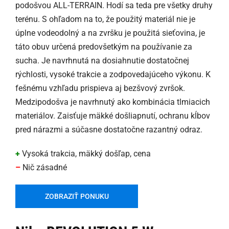
podošvou ALL-TERRAIN. Hodí sa teda pre všetky druhy
terénu. S ohľadom na to, že použitý materiál nie je
úplne vodeodolný a na zvršku je použitá sieťovina, je
táto obuv určená predovšetkým na používanie za
sucha. Je navrhnutá na dosiahnutie dostatočnej
rýchlosti, vysoké trakcie a zodpovedajúceho výkonu. K
fešnému vzhľadu prispieva aj bezšvový zvršok.
Medzipodošva je navrhnutý ako kombinácia tlmiacich
materiálov. Zaisťuje mäkké došliapnutí, ochranu kĺbov
pred nárazmi a súčasne dostatočne razantný odraz.
+
Vysoká trakcia, mäkký došľap, cena
–
Nič zásadné
ZOBRAZIŤ PONUKU