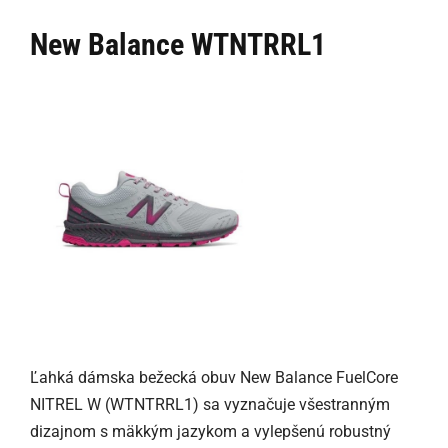
New Balance WTNTRRL1
Ľahká dámska bežecká obuv New Balance FuelCore
NITREL W (WTNTRRL1) sa vyznačuje všestranným
dizajnom s mäkkým jazykom a vylepšenú robustný