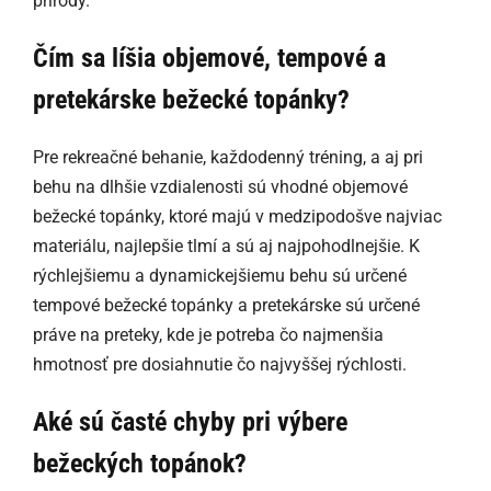
prírody.
Čím sa líšia objemové, tempové a
pretekárske bežecké topánky?
Pre rekreačné behanie, každodenný tréning, a aj pri
behu na dlhšie vzdialenosti sú vhodné objemové
bežecké topánky, ktoré majú v medzipodošve najviac
materiálu, najlepšie tlmí a sú aj najpohodlnejšie. K
rýchlejšiemu a dynamickejšiemu behu sú určené
tempové bežecké topánky a pretekárske sú určené
práve na preteky, kde je potreba čo najmenšia
hmotnosť pre dosiahnutie čo najvyššej rýchlosti.
Aké sú časté chyby pri výbere
bežeckých topánok?