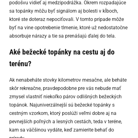
podošvu vidieť aj medzipodrážka. Okrem rozpadajúce
sa topánky môžu byť signálom aj bolesti v kĺboch,
ktoré ste doteraz nepociťovali. V tomto prípade môže
byť na vine opotrebenie tlmenie, ktoré už nedostatočne
absorbuje nárazy a tie sa prenášajú ďalej do tela.
Aké bežecké topánky na cestu aj do
terénu?
Ak nenabeháte stovky kilometrov mesačne, ale beháte
skôr rekreačne, pravdepodobne pre vás nebude mať
zmysel vlastniť niekoľko párov odlišných bežeckých
topánok. Najuniverzálnejší sú bežecké topánky s
cestným vzorkom, ktorý poslúži veľmi dobre aj na
pevnejších poľných a lesných cestách, teda v teréne,
kam sa väčšinou vydáte, keď zamierite behať do