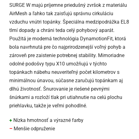
SURGE W majú príjemne priedušný zvršok z materiálu
AirMesh a ľahko tak zaisťujú správnu cirkuláciu
vzduchu vnútri topánky. Špeciálna medzipodrážka EL8
tlmí dopady a chráni teda celý pohybový aparát.
Použitá je moderná technológia DynamotionFit, ktorá
bola navrhnutá pre čo najprirodzenejší voľný pohyb a
zároveň pre zaistenie potrebnej stability. Mimoriadne
odolné podošvy typu X10 umožňujú v týchto
topánkach nábehu neuveriteľný počet kilometrov s
minimálnou únavou, súčasne zaručujú topánkam aj
dlhú životnosť. Šnurovanie je riešené pevnými
šnúrkami a rozloží tlak pri utiahnutie na celú plochu
priehlavku, takže je veľmi pohodlné.
+
Nízka hmotnosť a výrazné farby
–
Menšie odpruženie