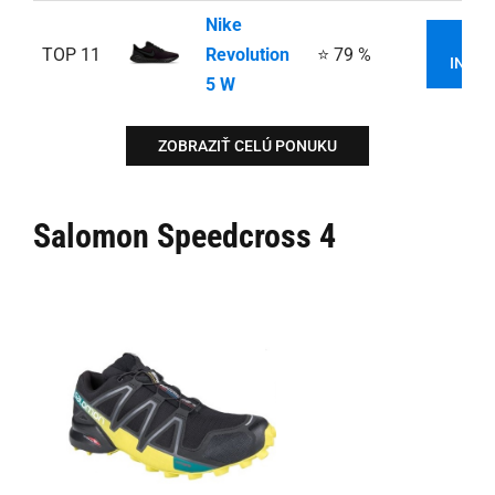
Nike
VI
TOP 11
Revolution
⭐ 79 %
INFOR
5 W
ZOBRAZIŤ CELÚ PONUKU
Salomon Speedcross 4