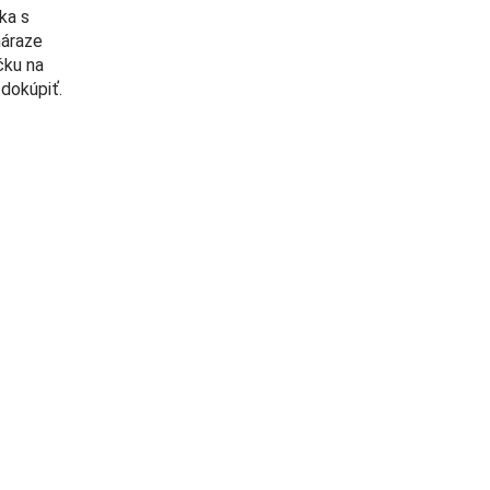
ka s
náraze
čku na
dokúpiť.