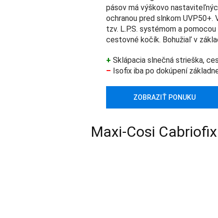
pásov má výškovo nastaviteľných
ochranou pred slnkom UVP50+. Va
tzv. L.P.S. systémom a pomoco
cestovné kočík. Bohužiaľ v zákla
+
Sklápacia slnečná strieška, ce
–
Isofix iba po dokúpení základn
ZOBRAZIŤ PONUKU
Maxi-Cosi Cabriofix