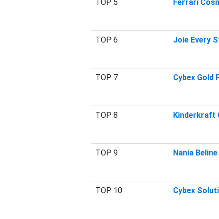
TOP 5
Ferrari Cos
TOP 6
Joie Every 
TOP 7
Cybex Gold P
TOP 8
Kinderkraft
TOP 9
Nania Beline
TOP 10
Cybex Solut