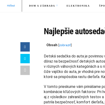
HitTest
DOM A ZÁHRADA
ELEKTRONIKA
ŠPO
Najlepšie autoseda
Obsah
[
zobraziť
]
Detská sedačka do auta je povinnou 
dôraz na bezpečnosť detských autose
v rôznych váhových kategóriách a s 
čiže vajíčko do auta, je vhodná pre n
ktoré sa prispôsobia rastu dieťaťa. 
V tomto prieskume vám prinášame pod
kombinácie kľúčových faktorov. Pri h
aj z výsledkov zahraničných testov a
patrila bezpečnosť, komfort dieťaťa, 