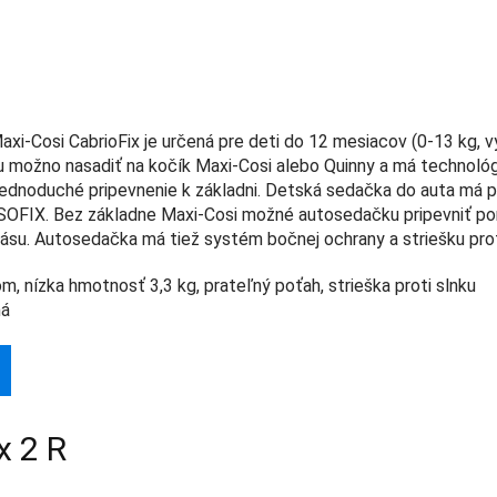
i-Cosi CabrioFix je určená pre deti do 12 mesiacov (0-13 kg, v
 možno nasadiť na kočík Maxi-Cosi alebo Quinny a má technológ
 jednoduché pripevnenie k základni. Detská sedačka do auta má 
ISOFIX. Bez základne Maxi-Cosi možné autosedačku pripevniť 
u. Autosedačka má tiež systém bočnej ochrany a striešku proti
, nízka hmotnosť 3,3 kg, prateľný poťah, strieška proti slnku
ná
x 2 R