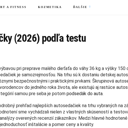
RT A FITNESS
KOZMETIKA
ĎALŠIE
čky (2026) podľa testu
výbavou pri preprave malého dieťaťa do váhy 36 kg a výšky 150 
dačiek je samozrejmosťou. Na trhu sú k dostaniu detskej auto
rôznymi bezpečnostnými i praktickými prvkami. Škrupinová auto
ovorodencov do jedného roka života, ale existujú aj rastúce auto
Kategórií samou pre seba je potom
podsedák do auta
.
robný prehľad najlepších autosedačiek na trhu vybraných na z
odnotení sme vychádzali nielen z vlastných skúseností a testova
 analýzy overených recenzií zákazníkov. Medzi hlavné hodnotené
jednoduchosť inštalácie a pomer ceny a kvality.