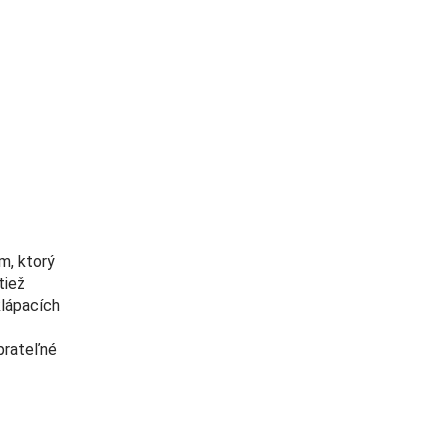
m, ktorý
tiež
klápacích
prateľné