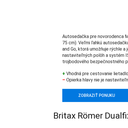
Autosedačka pre novorodenca Max
75 cm). Veľmi ľahkú autosedačku
and Go, ktorá umožňuje rýchle a
nastaviteľných polôh a systém 
trojbodového bezpečnostného pás
+
Vhodná pre cestovanie lietadlom
–
Opierka hlavy nie je nastaviteľ
ZOBRAZIŤ PONUKU
Britax Römer Dualfi