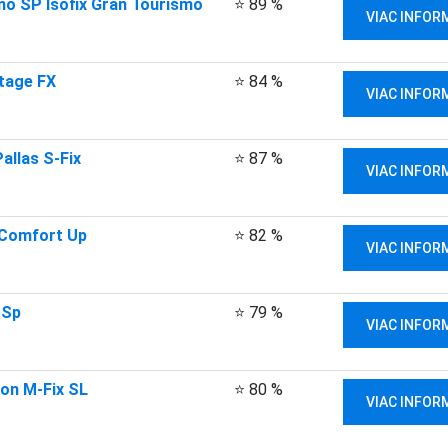
mo SP Isofix Gran Tourismo
⭐ 89 %
VIAC INFOR
Stage FX
⭐ 84 %
VIAC INFOR
allas S-Fix
⭐ 87 %
VIAC INFOR
 Comfort Up
⭐ 82 %
VIAC INFOR
 Sp
⭐ 79 %
VIAC INFOR
ion M-Fix SL
⭐ 80 %
VIAC INFOR