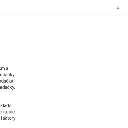
cm a
sedačky
sedačka
sedačky,
áklade
nia, ale
 faktory