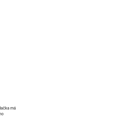
edačka má
ho