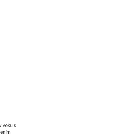
v veku s
dením