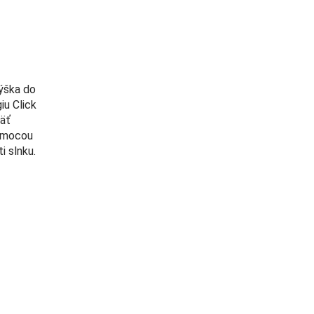
ýška do
iu Click
päť
pomocou
 slnku.