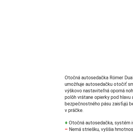
Otočná autosedačka Römer Dualfi
umožňuje autosedačku otočiť sme
výškovo nastaviteľná oporná noha
polôh vrátane opierky pod hlav
bezpečnostného pásu zaisťujú be
v práčke.
+
Otočná autosedačka, systém is
–
Nemá striešku, vyššia hmotnos