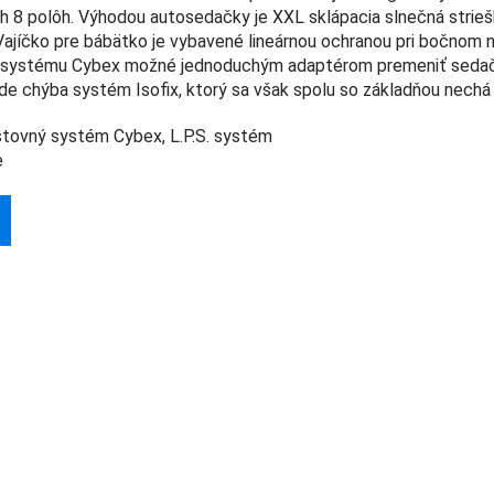
 8 polôh. Výhodou autosedačky je XXL sklápacia slnečná strieš
jíčko pre bábätko je vybavené lineárnou ochranou pri bočnom 
u systému Cybex možné jednoduchým adaptérom premeniť seda
de chýba systém Isofix, ktorý sa však spolu so základňou nechá 
stovný systém Cybex, L.P.S. systém
e