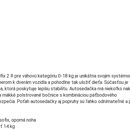
x 2 R pre váhovú kategóriu 0-18 kg je unikátna svojim systémo
rom k dverám vozidla a pohodlne tak uložiť dieťa. Súčasťou je 
, ktorá poskytuje lepšiu stabilitu. Autosedačka má niekoľko na
u a mäkké polstrované bočnice s kombináciou päťbodového
zpečia. Poťah autosedačky aj popruhy sú ľahko odnímateľné a 
ofix, oporná noha
ť 14 kg