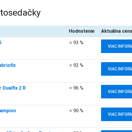
utosedačky
Hodnotenie
Aktuálna cen
5
⭐ 93 %
VIAC INFOR
briofix
⭐ 92 %
VIAC INFOR
 Dualfix 2 R
⭐ 96 %
VIAC INFOR
hampion
⭐ 90 %
VIAC INFOR