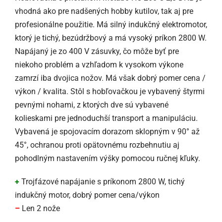
vhodná ako pre nadšených hobby kutilov, tak aj pre
profesionálne použitie. Má silný indukčný elektromotor,
ktorý je tichý, bezúdržbový a má vysoký príkon 2800 W.
Napájaný je zo 400 V zásuvky, čo môže byť pre
niekoho problém a vzhľadom k vysokom výkone
zamrzí iba dvojica nožov. Má však dobrý pomer cena /
výkon / kvalita. Stôl s hobľovačkou je vybavený štyrmi
pevnými nohami, z ktorých dve sú vybavené
kolieskami pre jednoduchší transport a manipuláciu.
Vybavená je spojovacím dorazom sklopným v 90° až
45°, ochranou proti opätovnému rozbehnutiu aj
pohodlným nastavením výšky pomocou ručnej kľuky.
+
Trojfázové napájanie s príkonom 2800 W, tichý
indukčný motor, dobrý pomer cena/výkon
–
Len 2 nože