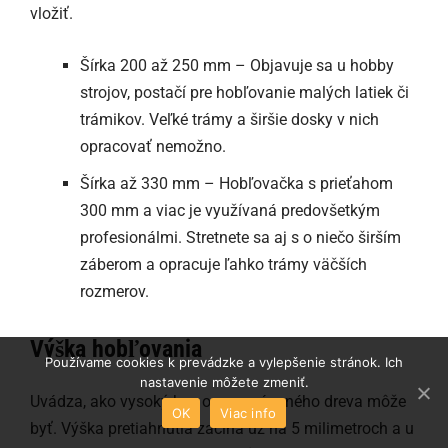
vložiť.
Šírka 200 až 250 mm – Objavuje sa u hobby
strojov, postačí pre hobľovanie malých latiek či
trámikov. Veľké trámy a širšie dosky v nich
opracovať nemožno.
Šírka až 330 mm – Hobľovačka s prieťahom
300 mm a viac je využívaná predovšetkým
profesionálmi. Stretnete sa aj s o niečo širším
záberom a opracuje ľahko trámy väčších
rozmerov.
Výška hobľovania
Používame cookies k prevádzke a vylepšenie stránok. Ich
nastavenie môžete zmeniť.
Uvádza, ako vysoký kus opracovávaného dreva môže
OK
Viac info
byť. Výška pretiahnutia začína už na 5 milimetroch a u