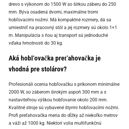
drevo s výkonom do 1500 W so šírkou záberu do 250
mm. Býva osadená dvomi, maximálne tromi
hobľovacími nožmi. Má kompaktné rozmery, dá sa
umiestniť na pracovný stôl a jej rozmery sú okolo 1×1
m. Manipulácia s ňou aj transport sú jednoduché
vďaka hmotnosti do 30 kg.
Aká hobľovačka preťahovačka je
vhodná pre stolárov?
Profesionáli ocenia hobľovačku s príkonom minimálne
2000 W, so záberom širokým aspoň 300 mm a s
nastaviteľnou výškou hobľovanie okolo 200 mm.
Kvalitné stroje sú vybavené štyrmi hobľovacími nožmi.
Profi preťahovačka meria do dĺžky až niekoľko metrov
a váži až 1000 kg. Niektorí volia multifunkčnú