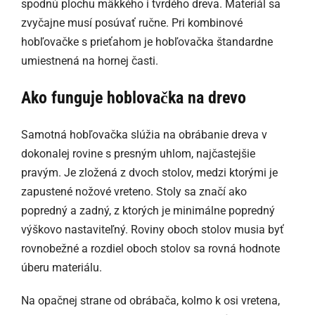
spodnú plochu mäkkého i tvrdého dreva. Materiál sa
zvyčajne musí posúvať ručne. Pri kombinové
hobľovačke s prieťahom je hobľovačka štandardne
umiestnená na hornej časti.
Ako funguje hoblovačka na drevo
Samotná hobľovačka slúžia na obrábanie dreva v
dokonalej rovine s presným uhlom, najčastejšie
pravým. Je zložená z dvoch stolov, medzi ktorými je
zapustené nožové vreteno. Stoly sa značí ako
popredný a zadný, z ktorých je minimálne popredný
výškovo nastaviteľný. Roviny oboch stolov musia byť
rovnobežné a rozdiel oboch stolov sa rovná hodnote
úberu materiálu.
Na opačnej strane od obrábača, kolmo k osi vretena,