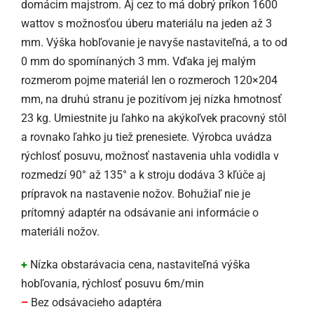
domácim majstrom. Aj cez to má dobrý príkon 1600
wattov s možnosťou úberu materiálu na jeden až 3
mm. Výška hobľovanie je navyše nastaviteľná, a to od
0 mm do spomínaných 3 mm. Vďaka jej malým
rozmerom pojme materiál len o rozmeroch 120×204
mm, na druhú stranu je pozitívom jej nízka hmotnosť
23 kg. Umiestnite ju ľahko na akýkoľvek pracovný stôl
a rovnako ľahko ju tiež prenesiete. Výrobca uvádza
rýchlosť posuvu, možnosť nastavenia uhla vodidla v
rozmedzí 90° až 135° a k stroju dodáva 3 kľúče aj
prípravok na nastavenie nožov. Bohužiaľ nie je
prítomný adaptér na odsávanie ani informácie o
materiáli nožov.
+
Nízka obstarávacia cena, nastaviteľná výška
hobľovania, rýchlosť posuvu 6m/min
–
Bez odsávacieho adaptéra