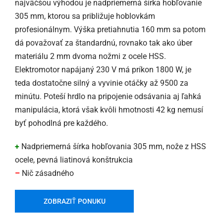
najväčšou výhodou je nadpriemerná šírka hobľovanie
305 mm, ktorou sa približuje hoblovkám
profesionálnym. Výška pretiahnutia 160 mm sa potom
dá považovať za štandardnú, rovnako tak ako úber
materiálu 2 mm dvoma nožmi z ocele HSS.
Elektromotor napájaný 230 V má príkon 1800 W, je
teda dostatočne silný a vyvinie otáčky až 9500 za
minútu. Poteší hrdlo na pripojenie odsávania aj ľahká
manipulácia, ktorá však kvôli hmotnosti 42 kg nemusí
byť pohodlná pre každého.
+
Nadpriemerná šírka hobľovania 305 mm, nože z HSS
ocele, pevná liatinová konštrukcia
–
Nič zásadného
ZOBRAZIŤ PONUKU