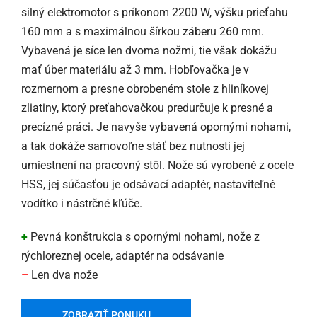
silný elektromotor s príkonom 2200 W, výšku prieťahu
160 mm a s maximálnou šírkou záberu 260 mm.
Vybavená je síce len dvoma nožmi, tie však dokážu
mať úber materiálu až 3 mm. Hobľovačka je v
rozmernom a presne obrobeném stole z hliníkovej
zliatiny, ktorý preťahovačkou predurčuje k presné a
precízné práci. Je navyše vybavená opornými nohami,
a tak dokáže samovoľne stáť bez nutnosti jej
umiestnení na pracovný stôl. Nože sú vyrobené z ocele
HSS, jej súčasťou je odsávací adaptér, nastaviteľné
vodítko i nástrčné kľúče.
+
Pevná konštrukcia s opornými nohami, nože z
rýchloreznej ocele, adaptér na odsávanie
–
Len dva nože
ZOBRAZIŤ PONUKU