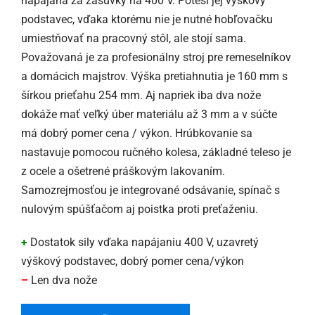
napájaná za zásuvky na 400 V. Poteší jej výškový
podstavec, vďaka ktorému nie je nutné hobľovačku
umiestňovať na pracovný stôl, ale stojí sama.
Považovaná je za profesionálny stroj pre remeselníkov
a domácich majstrov. Výška pretiahnutia je 160 mm s
šírkou prieťahu 254 mm. Aj napriek iba dva nože
dokáže mať veľký úber materiálu až 3 mm a v súčte
má dobrý pomer cena / výkon. Hrúbkovanie sa
nastavuje pomocou ručného kolesa, základné teleso je
z ocele a ošetrené práškovým lakovaním.
Samozrejmosťou je integrované odsávanie, spínač s
nulovým spúšťačom aj poistka proti preťaženiu.
+
Dostatok sily vďaka napájaniu 400 V, uzavretý
výškový podstavec, dobrý pomer cena/výkon
–
Len dva nože