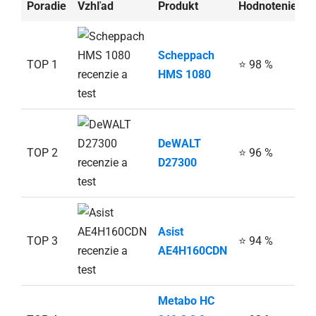
Poradie
Vzhľad
Produkt
Hodnotenie
A
Scheppach
TOP 1
⭐ 98 %
HMS 1080
DeWALT
TOP 2
⭐ 96 %
D27300
Asist
TOP 3
⭐ 94 %
AE4H160CDN
Metabo HC