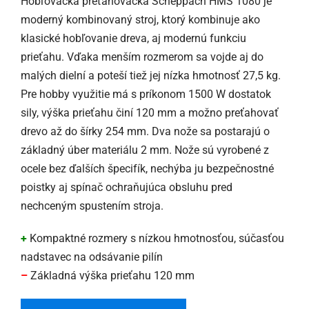
Hobľovačka preťahovačka Scheppach HMS 1080 je
moderný kombinovaný stroj, ktorý kombinuje ako
klasické hobľovanie dreva, aj modernú funkciu
prieťahu. Vďaka menším rozmerom sa vojde aj do
malých dielní a poteší tiež jej nízka hmotnosť 27,5 kg.
Pre hobby využitie má s príkonom 1500 W dostatok
sily, výška prieťahu činí 120 mm a možno preťahovať
drevo až do šírky 254 mm. Dva nože sa postarajú o
základný úber materiálu 2 mm. Nože sú vyrobené z
ocele bez ďalších špecifík, nechýba ju bezpečnostné
poistky aj spínač ochraňujúca obsluhu pred
nechceným spustením stroja.
+
Kompaktné rozmery s nízkou hmotnosťou, súčasťou
nadstavec na odsávanie pilín
–
Základná výška prieťahu 120 mm