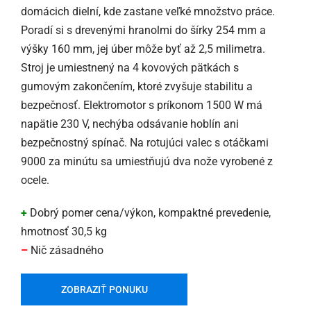
domácich dielní, kde zastane veľké množstvo práce.
Poradí si s drevenými hranolmi do šírky 254 mm a
výšky 160 mm, jej úber môže byť až 2,5 milimetra.
Stroj je umiestnený na 4 kovových pätkách s
gumovým zakončením, ktoré zvyšuje stabilitu a
bezpečnosť. Elektromotor s príkonom 1500 W má
napätie 230 V, nechýba odsávanie hoblín ani
bezpečnostný spínač. Na rotujúci valec s otáčkami
9000 za minútu sa umiestňujú dva nože vyrobené z
ocele.
+
Dobrý pomer cena/výkon, kompaktné prevedenie,
hmotnosť 30,5 kg
–
Nič zásadného
ZOBRAZIŤ PONUKU