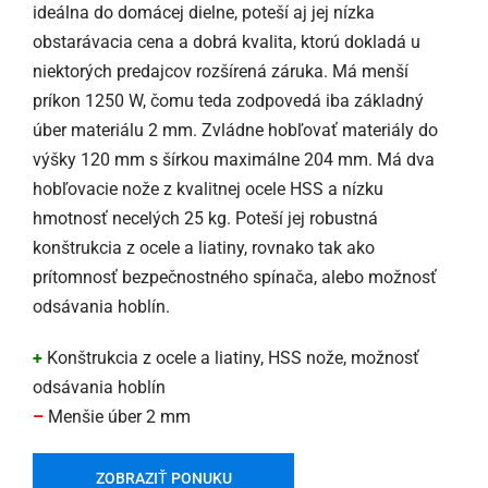
ideálna do domácej dielne, poteší aj jej nízka
obstarávacia cena a dobrá kvalita, ktorú dokladá u
niektorých predajcov rozšírená záruka. Má menší
príkon 1250 W, čomu teda zodpovedá iba základný
úber materiálu 2 mm. Zvládne hobľovať materiály do
výšky 120 mm s šírkou maximálne 204 mm. Má dva
hobľovacie nože z kvalitnej ocele HSS a nízku
hmotnosť necelých 25 kg. Poteší jej robustná
konštrukcia z ocele a liatiny, rovnako tak ako
prítomnosť bezpečnostného spínača, alebo možnosť
odsávania hoblín.
+
Konštrukcia z ocele a liatiny, HSS nože, možnosť
odsávania hoblín
–
Menšie úber 2 mm
ZOBRAZIŤ PONUKU