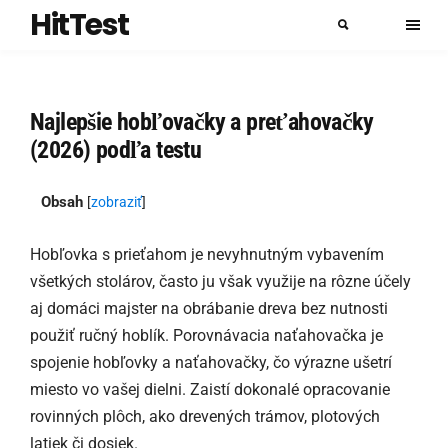
HitTest
Najlepšie hobľovačky a preťahovačky
(2026) podľa testu
Obsah
[
zobraziť
]
Hobľovka s prieťahom je nevyhnutným vybavením
všetkých stolárov, často ju však využije na rôzne účely
aj domáci majster na obrábanie dreva bez nutnosti
použiť ručný hoblík. Porovnávacia naťahovačka je
spojenie hobľovky a naťahovačky, čo výrazne ušetrí
miesto vo vašej dielni. Zaistí dokonalé opracovanie
rovinných plôch, ako drevených trámov, plotových
latiek či dosiek.