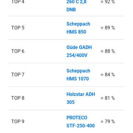
TOP 4
260 C 2,8
⭐ 92 %
DNB
Scheppach
TOP 5
⭐ 89 %
HMS 850
Güde GADH
TOP 6
⭐ 88 %
254/400V
Scheppach
TOP 7
⭐ 84 %
HMS 1070
Holzstar ADH
TOP 8
⭐ 81 %
305
PROTECO
TOP 9
⭐ 79 %
STF-250-400