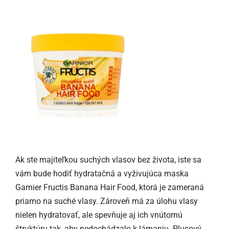
Ak ste majiteľkou suchých vlasov bez života, iste sa
vám bude hodiť hydratačná a vyživujúca maska
Garnier Fructis Banana Hair Food, ktorá je zameraná
priamo na suché vlasy. Zároveň má za úlohu vlasy
nielen hydratovať, ale spevňuje aj ich vnútornú
štruktúru tak, aby nedochádzalo k lámaniu. Plusový