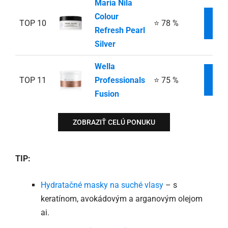
Maria Nila
Colour
TOP 10
⭐ 78 %
INF
Refresh Pearl
Silver
Wella
TOP 11
Professionals
⭐ 75 %
INF
Fusion
ZOBRAZIŤ CELÚ PONUKU
TIP:
Hydratačné masky na suché vlasy
– s
keratínom, avokádovým a arganovým olejom
ai.