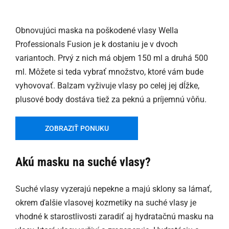
Obnovujúci maska na poškodené vlasy Wella
Professionals Fusion je k dostaniu je v dvoch
variantoch. Prvý z nich má objem 150 ml a druhá 500
ml. Môžete si teda vybrať množstvo, ktoré vám bude
vyhovovať. Balzam vyživuje vlasy po celej jej dĺžke,
plusové body dostáva tiež za peknú a príjemnú vôňu.
ZOBRAZIŤ PONUKU
Akú masku na suché vlasy?
Suché vlasy vyzerajú nepekne a majú sklony sa lámať,
okrem ďalšie vlasovej kozmetiky na suché vlasy je
vhodné k starostlivosti zaradiť aj hydratačnú masku na