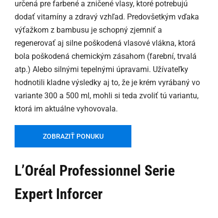
určená pre farbené a zničené vlasy, ktoré potrebujú
dodať vitamíny a zdravý vzhľad. Predovšetkým vďaka
výťažkom z bambusu je schopný zjemniť a
regenerovať aj silne poškodená vlasové vlákna, ktorá
bola poškodená chemickým zásahom (farební, trvalá
atp.) Alebo silnými tepelnými úpravami. Užívateľky
hodnotili kladne výsledky aj to, že je krém vyrábaný vo
variante 300 a 500 ml, mohli si teda zvoliť tú variantu,
ktorá im aktuálne vyhovovala.
ZOBRAZIŤ PONUKU
L’Oréal Professionnel Serie
Expert Inforcer