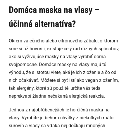
Domáca maska ​​na vlasy –
účinná alternatíva?
Okrem vaječného alebo citrónového zábalu, o ktorom
sme si už hovorili, existuje celý rad rôznych spôsobov,
ako si vyživujúce masky na vlasy vyrobiť doma
svojpomocne. Domáce masky na vlasy majú tú
výhodu, že s istotou viete, aké je ich zloženie a čo od
nich očakávať. Môžete si byť istí ako vegan zložením,
tak alergény, ktoré sú použité, určite vás teda
neprekvapí žiadna nečakaná alergická reakcia.
Jednou z najobľúbenejších je horčičná maska na
vlasy. Vyrobíte ju behom chvíľky z niekoľkých málo
surovín a vlasy sa vďaka nej dočkajú mnohých