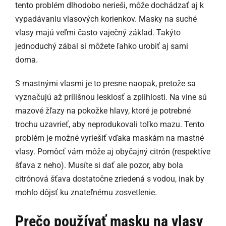
tento problém dlhodobo nerieši, môže dochádzať aj k
vypadávaniu vlasových korienkov. Masky na suché
vlasy majú veľmi často vaječný základ. Takýto
jednoduchý zábal si môžete ľahko urobiť aj sami
doma.
S mastnými vlasmi je to presne naopak, pretože sa
vyznačujú až prílišnou lesklosť a zplihlosti. Na vine sú
mazové žľazy na pokožke hlavy, ktoré je potrebné
trochu uzavrieť, aby neprodukovali toľko mazu. Tento
problém je možné vyriešiť vďaka maskám na mastné
vlasy. Pomôcť vám môže aj obyčajný citrón (respektíve
šťava z neho). Musíte si dať ale pozor, aby bola
citrónová šťava dostatočne zriedená s vodou, inak by
mohlo dôjsť ku znateľnému zosvetlenie.
Prečo používať masku na vlasy