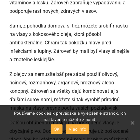
vitamínov a lesku. Zároveň zabraňuje vypadávaniu a
podporuje rast nových, zdravých vlasov.
Sami, z pohodlia domova si tiež môžete urobiť masku
na vlasy z kokosového oleja, ktorá pôsobí
antibakteriálne. Chráni tak pokožku hlavy pred
infekciami a lupiny. Zároveň by mali byť vlasy silnejšie
a znateľne lesklejšie.
Z olejov sa nemusíte báť pre zábal použiť olivový,
ricínový, rozmarínový, arganový, hroznový alebo
konopný. Zároveň sa všetky dajú kombinovať aj s
ďalšími surovinami, môžete si tak vyrobiť prírodnú
masku na vlasy presne podľa vašich požiadaviek.
Používame cookies k prevádzke a vylepšenie stránok. Ich
nastavenie môžete zmeniť.
Ďalšou obľúbenou maskou na poškodené vlasy je
OK
Viac info
obyčajné pivo. Dodáva lesk a uzdravuje už poškodené
vlasy. Aby bol efekt znateľný, malo by pivo mať izbovú