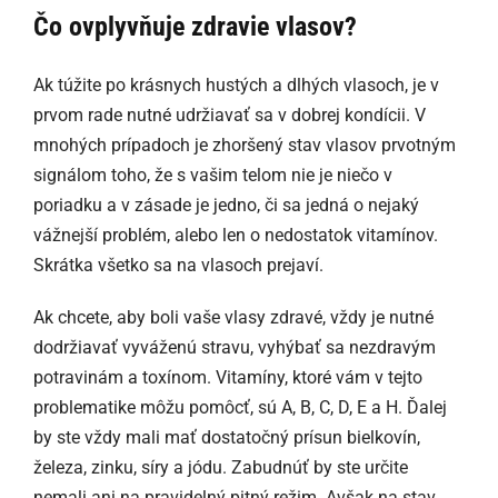
Čo ovplyvňuje zdravie vlasov?
Ak túžite po krásnych hustých a dlhých vlasoch, je v
prvom rade nutné udržiavať sa v dobrej kondícii. V
mnohých prípadoch je zhoršený stav vlasov prvotným
signálom toho, že s vašim telom nie je niečo v
poriadku a v zásade je jedno, či sa jedná o nejaký
vážnejší problém, alebo len o nedostatok vitamínov.
Skrátka všetko sa na vlasoch prejaví.
Ak chcete, aby boli vaše vlasy zdravé, vždy je nutné
dodržiavať vyváženú stravu, vyhýbať sa nezdravým
potravinám a toxínom. Vitamíny, ktoré vám v tejto
problematike môžu pomôcť, sú A, B, C, D, E a H. Ďalej
by ste vždy mali mať dostatočný prísun bielkovín,
železa, zinku, síry a jódu. Zabudnúť by ste určite
nemali ani na pravidelný pitný režim. Avšak na stav