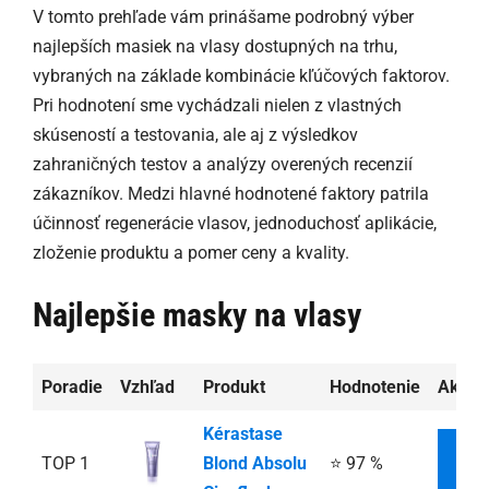
V tomto prehľade vám prinášame podrobný výber
najlepších masiek na vlasy dostupných na trhu,
vybraných na základe kombinácie kľúčových faktorov.
Pri hodnotení sme vychádzali nielen z vlastných
skúseností a testovania, ale aj z výsledkov
zahraničných testov a analýzy overených recenzií
zákazníkov. Medzi hlavné hodnotené faktory patrila
účinnosť regenerácie vlasov, jednoduchosť aplikácie,
zloženie produktu a pomer ceny a kvality.
Najlepšie masky na vlasy
Poradie
Vzhľad
Produkt
Hodnotenie
Aktuá
Kérastase
TOP 1
Blond Absolu
⭐ 97 %
INF