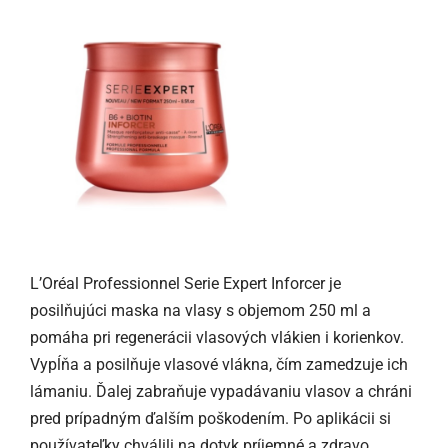
L’Oréal Professionnel Serie Expert Inforcer je
posilňujúci maska na vlasy s objemom 250 ml a
pomáha pri regenerácii vlasových vlákien i korienkov.
Vypĺňa a posilňuje vlasové vlákna, čím zamedzuje ich
lámaniu. Ďalej zabraňuje vypadávaniu vlasov a chráni
pred prípadným ďalším poškodením. Po aplikácii si
používateľky chválili na dotyk príjemné a zdravo