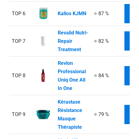
TOP 6
Kallos KJMN
⭐ 87 %
INF
Revalid Nutri-
TOP 7
Repair
⭐ 82 %
INF
Treatment
Revlon
Professional
TOP 8
⭐ 84 %
INF
Uniq One All
In One
Kérastase
Résistance
TOP 9
⭐ 79 %
INF
Masque
Thérapiste