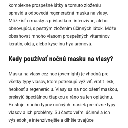
komplexne prospešné látky a tomuto zloženiu
spravidla odpovedá regeneračná maska na vlasy.
Môže ísť o masky s prívlastkom intenzívne, alebo
obnovujúci, s pestrým zložením účinných látok. Môže
obsahovať mnoho vlasom prospešných vitamínov,
keratín, oleja, alebo kyselinu hyalurónovú.
Kedy používať nočnú masku na vlasy?
Maska na vlasy cez noc (overnight) je vhodná pre
všetky typy vlasov, ktoré potrebujú vyživiť, vrátiť lesk,
hebkosť a regeneráciu. Vlasy sa na noc ošetrí maskou,
prekryjú špeciálnou čiapkou a ráno sa len opláchnu.
Existuje mnoho typov nočných masiek pre rôzne typy
vlasov a ich problémy. Sú často veľmi účinné a ich
výsledok je intenzívnejšie a dlhšie trvajúce.