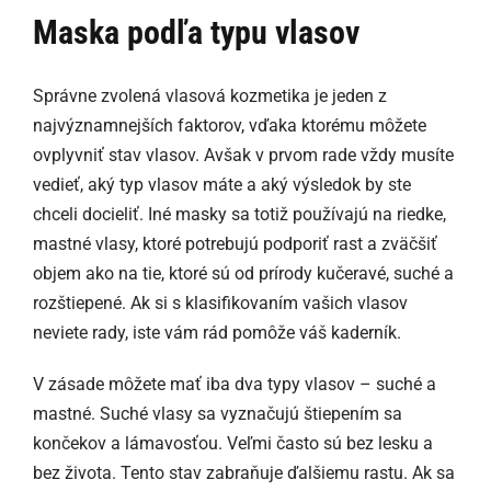
Maska podľa typu vlasov
Správne zvolená vlasová kozmetika je jeden z
najvýznamnejších faktorov, vďaka ktorému môžete
ovplyvniť stav vlasov. Avšak v prvom rade vždy musíte
vedieť, aký typ vlasov máte a aký výsledok by ste
chceli docieliť. Iné masky sa totiž používajú na riedke,
mastné vlasy, ktoré potrebujú podporiť rast a zväčšiť
objem ako na tie, ktoré sú od prírody kučeravé, suché a
rozštiepené. Ak si s klasifikovaním vašich vlasov
neviete rady, iste vám rád pomôže váš kaderník.
V zásade môžete mať iba dva typy vlasov – suché a
mastné. Suché vlasy sa vyznačujú štiepením sa
končekov a lámavosťou. Veľmi často sú bez lesku a
bez života. Tento stav zabraňuje ďalšiemu rastu. Ak sa