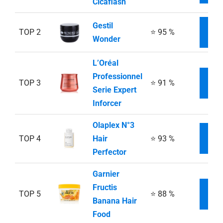
Cicaflash
Gestil
TOP 2
⭐ 95 %
INF
Wonder
L’Oréal
Professionnel
TOP 3
⭐ 91 %
INF
Serie Expert
Inforcer
Olaplex N°3
TOP 4
Hair
⭐ 93 %
INF
Perfector
Garnier
Fructis
TOP 5
⭐ 88 %
INF
Banana Hair
Food