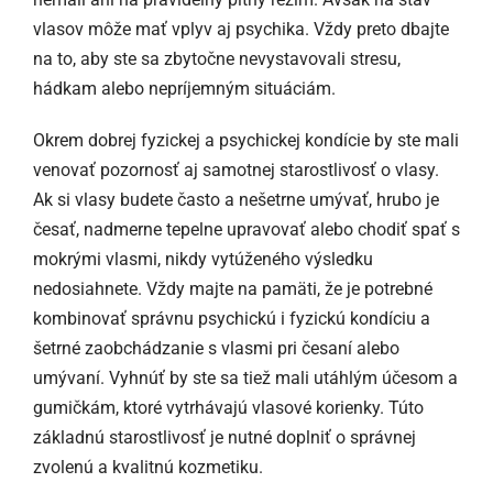
vlasov môže mať vplyv aj psychika. Vždy preto dbajte
na to, aby ste sa zbytočne nevystavovali stresu,
hádkam alebo nepríjemným situáciám.
Okrem dobrej fyzickej a psychickej kondície by ste mali
venovať pozornosť aj samotnej starostlivosť o vlasy.
Ak si vlasy budete často a nešetrne umývať, hrubo je
česať, nadmerne tepelne upravovať alebo chodiť spať s
mokrými vlasmi, nikdy vytúženého výsledku
nedosiahnete. Vždy majte na pamäti, že je potrebné
kombinovať správnu psychickú i fyzickú kondíciu a
šetrné zaobchádzanie s vlasmi pri česaní alebo
umývaní. Vyhnúť by ste sa tiež mali utáhlým účesom a
gumičkám, ktoré vytrhávajú vlasové korienky. Túto
základnú starostlivosť je nutné doplniť o správnej
zvolenú a kvalitnú kozmetiku.