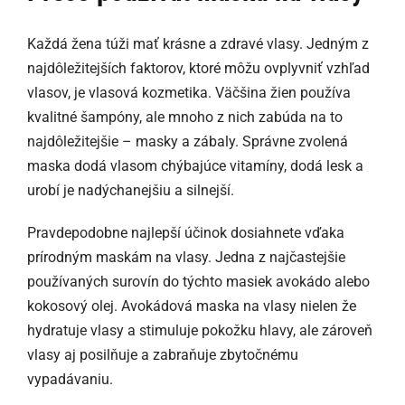
Každá žena túži mať krásne a zdravé vlasy. Jedným z
najdôležitejších faktorov, ktoré môžu ovplyvniť vzhľad
vlasov, je vlasová kozmetika. Väčšina žien používa
kvalitné šampóny, ale mnoho z nich zabúda na to
najdôležitejšie – masky a zábaly. Správne zvolená
maska dodá vlasom chýbajúce vitamíny, dodá lesk a
urobí je nadýchanejšiu a silnejší.
Pravdepodobne najlepší účinok dosiahnete vďaka
prírodným maskám na vlasy. Jedna z najčastejšie
používaných surovín do týchto masiek avokádo alebo
kokosový olej. Avokádová maska na vlasy nielen že
hydratuje vlasy a stimuluje pokožku hlavy, ale zároveň
vlasy aj posilňuje a zabraňuje zbytočnému
vypadávaniu.