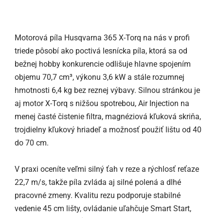
Motorová píla Husqvarna 365 X-Torq na nás v profi
triede pôsobí ako poctivá lesnícka píla, ktorá sa od
bežnej hobby konkurencie odlišuje hlavne spojením
objemu 70,7 cm³, výkonu 3,6 kW a stále rozumnej
hmotnosti 6,4 kg bez reznej výbavy. Silnou stránkou je
aj motor X-Torq s nižšou spotrebou, Air Injection na
menej časté čistenie filtra, magnéziová kľuková skriňa,
trojdielny kľukový hriadeľ a možnosť použiť lištu od 40
do 70 cm.
V praxi oceníte veľmi silný ťah v reze a rýchlosť reťaze
22,7 m/s, takže píla zvláda aj silné polená a dlhé
pracovné zmeny. Kvalitu rezu podporuje stabilné
vedenie 45 cm lišty, ovládanie uľahčuje Smart Start,