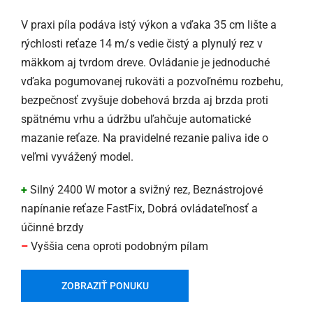
V praxi píla podáva istý výkon a vďaka 35 cm lište a
rýchlosti reťaze 14 m/s vedie čistý a plynulý rez v
mäkkom aj tvrdom dreve. Ovládanie je jednoduché
vďaka pogumovanej rukoväti a pozvoľnému rozbehu,
bezpečnosť zvyšuje dobehová brzda aj brzda proti
spätnému vrhu a údržbu uľahčuje automatické
mazanie reťaze. Na pravidelné rezanie paliva ide o
veľmi vyvážený model.
+
Silný 2400 W motor a svižný rez, Beznástrojové
napínanie reťaze FastFix, Dobrá ovládateľnosť a
účinné brzdy
–
Vyššia cena oproti podobným pílam
ZOBRAZIŤ PONUKU