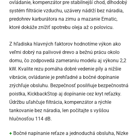
ovládanie, kompenzátor pre stabilnejší chod, dlhodobý
systém filtrácie vzduchu, uzávery nádrží bez náradia,
predohrev karburátora na zimu a mazanie Ematic,
ktoré dokáže znížiť spotrebu oleja až o polovicu.
Z hľadiska hlavných faktorov hodnotíme výkon ako
veľmi dobrý na palivové drevo a bežnú prácu okolo
domu, čo zodpovedá zameraniu modelu aj výkonu 2,2
kW. Kvalite rezu pomáha dobré vedenie píly a nižšie
vibrácie, ovládanie je prehľadné a bočné dopínanie
zrýchľuje obsluhu. Bezpečnosť posilňuje bezpečnostná
poistka, KickbackStop aj dopínanie cez kryt reťazky.
Údržbu uľahčuje filtrácia, kompenzátor a rýchle
tankovanie bez náradia, len počítajte s vyššou
hlučnosťou 114 dB.
+
Bočné napínanie reťaze a jednoduchá obsluha, Nízke