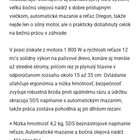
veľkú bočnú olejovú nádrž s dobre prístupným
viečkom, automatické mazanie a reťaz Oregon, takže
nejde len o silný motor, ale o prakticky dotiahnutý celok
na bežnú prácu v záhrade.
V praxi získate z motora 1 800 W a rýchlosti reťaze 12
m/s solídny výkon na palivové drevo, konáre aj menšie
až stredné stromy, pričom rez je plynulý hlavne v
odporúčanom rozsahu okolo 15 až 35 cm. Ovládanie
uľahčuje ergonómia a nízka hmotnosť, bezpečnosť
zvyšuje robustná brzda proti spätnému rázu a údržbu
skracujú SDS napínanie s automatickým mazaním,
takže práca zostáva pohodlná aj pri dlhšom rezaní.
+
Nízka hmotnosť 4,2 kg, SDS beznástrojové napínanie
reťaze, Automatické mazanie a bočná olejová nádrž