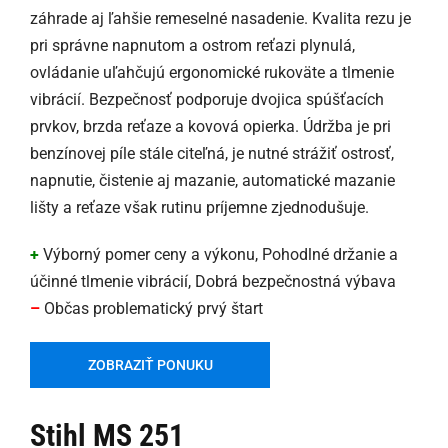
záhrade aj ľahšie remeselné nasadenie. Kvalita rezu je
pri správne napnutom a ostrom reťazi plynulá,
ovládanie uľahčujú ergonomické rukoväte a tlmenie
vibrácií. Bezpečnosť podporuje dvojica spúšťacích
prvkov, brzda reťaze a kovová opierka. Údržba je pri
benzínovej píle stále citeľná, je nutné strážiť ostrosť,
napnutie, čistenie aj mazanie, automatické mazanie
lišty a reťaze však rutinu príjemne zjednodušuje.
+
Výborný pomer ceny a výkonu, Pohodlné držanie a
účinné tlmenie vibrácií, Dobrá bezpečnostná výbava
–
Občas problematický prvý štart
ZOBRAZIŤ PONUKU
Stihl MS 251