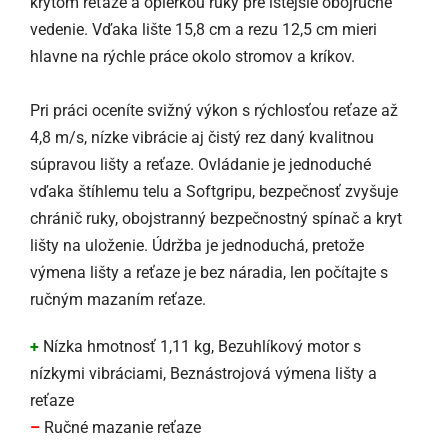
krytom reťaze a opierkou ruky pre istejšie obojručné
vedenie. Vďaka lište 15,8 cm a rezu 12,5 cm mieri
hlavne na rýchle práce okolo stromov a kríkov.
Pri práci oceníte svižný výkon s rýchlosťou reťaze až
4,8 m/s, nízke vibrácie aj čistý rez daný kvalitnou
súpravou lišty a reťaze. Ovládanie je jednoduché
vďaka štíhlemu telu a Softgripu, bezpečnosť zvyšuje
chránič ruky, obojstranný bezpečnostný spínač a kryt
lišty na uloženie. Údržba je jednoduchá, pretože
výmena lišty a reťaze je bez náradia, len počítajte s
ručným mazaním reťaze.
+
Nízka hmotnosť 1,11 kg, Bezuhlíkový motor s
nízkymi vibráciami, Beznástrojová výmena lišty a
reťaze
–
Ručné mazanie reťaze