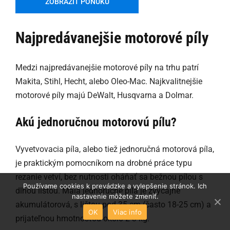
ZOBRAZIŤ PONUKU
Najpredávanejšie motorové píly
Medzi najpredávanejšie motorové píly na trhu patrí
Makita, Stihl, Hecht, alebo Oleo-Mac. Najkvalitnejšie
motorové píly majú DeWalt, Husqvarna a Dolmar.
Akú jednoručnou motorovú pílu?
Vyvetvovacia píla, alebo tiež jednoručná motorová píla,
je praktickým pomocníkom na drobné práce typu
rezanie vetví, bez nutnosti oháňať sa bežnou pílou s
Používame cookies k prevádzke a vylepšenie stránok. Ich
dlhou lištou. Malá jednoručné píla je zvyčajne
nastavenie môžete zmeniť.
akumulátorová, s lištou pod 35 cm (často 18-25 cm) a
OK
Viac info
prijateľnou hmotnosťou okolo 2-3 kg.