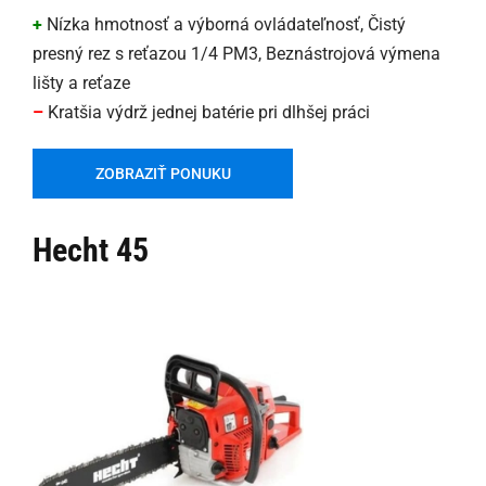
+
Nízka hmotnosť a výborná ovládateľnosť, Čistý
presný rez s reťazou 1/4 PM3, Beznástrojová výmena
lišty a reťaze
–
Kratšia výdrž jednej batérie pri dlhšej práci
ZOBRAZIŤ PONUKU
Hecht 45