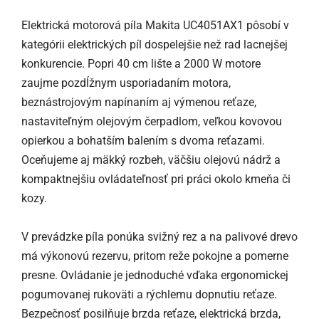
Elektrická motorová píla Makita UC4051AX1 pôsobí v
kategórii elektrických píl dospelejšie než rad lacnejšej
konkurencie. Popri 40 cm lište a 2000 W motore
zaujme pozdĺžnym usporiadaním motora,
beznástrojovým napínaním aj výmenou reťaze,
nastaviteľným olejovým čerpadlom, veľkou kovovou
opierkou a bohatším balením s dvoma reťazami.
Oceňujeme aj mäkký rozbeh, väčšiu olejovú nádrž a
kompaktnejšiu ovládateľnosť pri práci okolo kmeňa či
kozy.
V prevádzke píla ponúka svižný rez a na palivové drevo
má výkonovú rezervu, pritom reže pokojne a pomerne
presne. Ovládanie je jednoduché vďaka ergonomickej
pogumovanej rukoväti a rýchlemu dopnutiu reťaze.
Bezpečnosť posilňuje brzda reťaze, elektrická brzda,