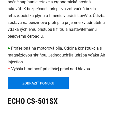
bočné napínanie reťaze a ergonomická predná
rukoväť. K bezpečnosti prispieva zotrvačná brzda
reťaze, poistka plynu a tlmenie vibrácií LowVib. Údržba
zostáva na benzínovú profi pílu príjemne zvládnuteľná
vďaka rýchlemu prístupu k filtru a nastaviteľnému
olejovému čerpadlu.
+
Profesionálna motorová píla, Odolná konštrukcia s
magnéziovou skriňou, Jednoduchšia údržba vďaka Air
Injection
–
Vyššia hmotnosť pri dlhšej práci nad hlavou
ZOBRAZIŤ PONUKU
ECHO CS-501SX