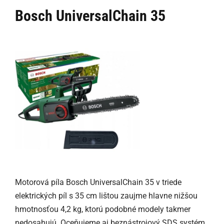
Bosch UniversalChain 35
Motorová píla Bosch UniversalChain 35 v triede
elektrických píl s 35 cm lištou zaujme hlavne nižšou
hmotnosťou 4,2 kg, ktorú podobné modely takmer
nedosahujú. Oceňujeme aj beznástrojový SDS systém,