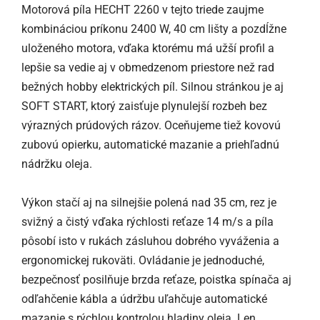
Motorová píla HECHT 2260 v tejto triede zaujme
kombináciou príkonu 2400 W, 40 cm lišty a pozdĺžne
uloženého motora, vďaka ktorému má užší profil a
lepšie sa vedie aj v obmedzenom priestore než rad
bežných hobby elektrických píl. Silnou stránkou je aj
SOFT START, ktorý zaisťuje plynulejší rozbeh bez
výrazných prúdových rázov. Oceňujeme tiež kovovú
zubovú opierku, automatické mazanie a priehľadnú
nádržku oleja.
Výkon stačí aj na silnejšie polená nad 35 cm, rez je
svižný a čistý vďaka rýchlosti reťaze 14 m/s a píla
pôsobí isto v rukách zásluhou dobrého vyváženia a
ergonomickej rukoväti. Ovládanie je jednoduché,
bezpečnosť posilňuje brzda reťaze, poistka spínača aj
odľahčenie kábla a údržbu uľahčuje automatické
mazanie s rýchlou kontrolou hladiny oleja. Len