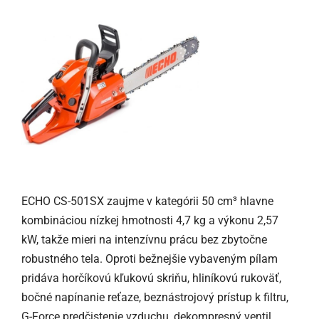
ECHO CS-501SX zaujme v kategórii 50 cm³ hlavne
kombináciou nízkej hmotnosti 4,7 kg a výkonu 2,57
kW, takže mieri na intenzívnu prácu bez zbytočne
robustného tela. Oproti bežnejšie vybaveným pílam
pridáva horčíkovú kľukovú skriňu, hliníkovú rukoväť,
bočné napínanie reťaze, beznástrojový prístup k filtru,
G-Force predčistenie vzduchu, dekompresný ventil,