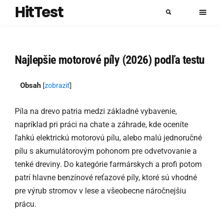
HitTest
Najlepšie motorové píly (2026) podľa testu
Obsah
[
zobraziť
]
Píla na drevo patria medzi základné vybavenie,
napríklad pri práci na chate a záhrade, kde oceníte
ľahkú elektrickú motorovú pílu, alebo malú jednoručné
pílu s akumulátorovým pohonom pre odvetvovanie a
tenké dreviny. Do kategórie farmárskych a profi potom
patrí hlavne benzínové reťazové píly, ktoré sú vhodné
pre výrub stromov v lese a všeobecne náročnejšiu
prácu.