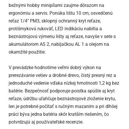
bežnými hobby minipílami zaujme dôrazom na
ergonómiu a servis. Ponúka lištu 10 cm, osvedčenú
reťaz 1/4" PM3, sklopný ochranný kryt reťaze,
protišmykovú rukoväť, LED indikáciu nabitia a
beznástrojovú výmenu lišty aj reťaze, navyše v sete s
akumulátorom AS 2, nabíjačkou AL 1 a olejom na
okamžité použitie.
V prevádzke hodnotíme veľmi dobrý výkon na
prerezávanie vetiev a drobné drevo, čistý presný rez a
jednoduché vedenie vďaka nízkej hmotnosti 1,2 kg bez
batérie. Bezpečnosť podporuje poistka spúšte aj kryt
reťaze, údržbu uľahčuje beznástrojové zloženie krytu,
len je potrebné počítať s ručným mazaním a pri dlhšej
práci býva jedna batéria skôr kratším riešením, čo
potvrdzujú aj používateľské recenzie.