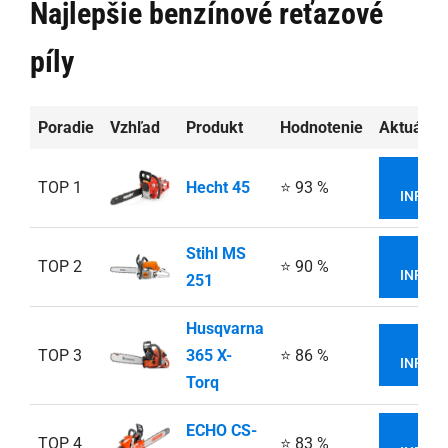
Najlepšie benzínové reťazové
píly
Poradie
Vzhľad
Produkt
Hodnotenie
Aktuálna
VIA
TOP 1
Hecht 45
⭐ 93 %
INFORM
Stihl MS
VIA
TOP 2
⭐ 90 %
INFORM
251
Husqvarna
VIA
TOP 3
365 X-
⭐ 86 %
INFORM
Torq
ECHO CS-
VIA
TOP 4
⭐ 83 %