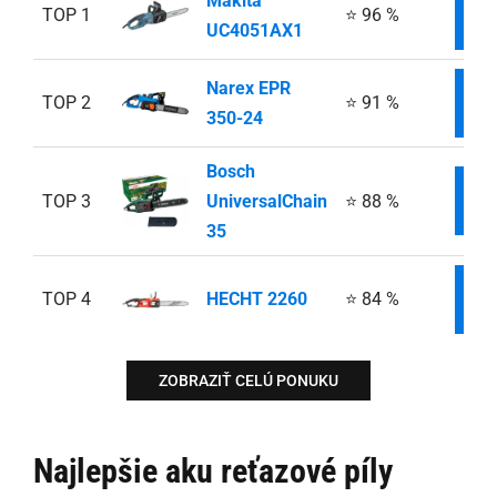
Makita
TOP 1
⭐ 96 %
IN
UC4051AX1
Narex EPR
TOP 2
⭐ 91 %
IN
350-24
Bosch
TOP 3
UniversalChain
⭐ 88 %
IN
35
TOP 4
HECHT 2260
⭐ 84 %
IN
ZOBRAZIŤ CELÚ PONUKU
Najlepšie aku reťazové píly