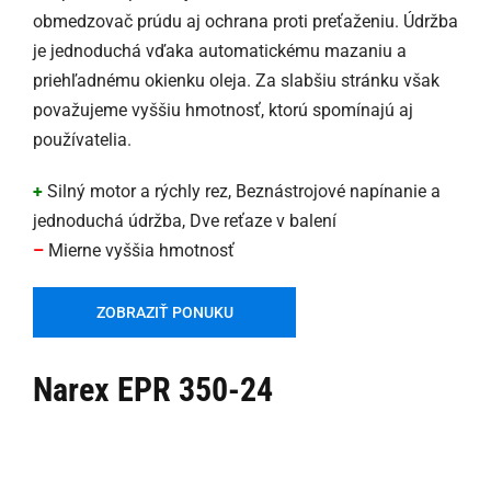
obmedzovač prúdu aj ochrana proti preťaženiu. Údržba
je jednoduchá vďaka automatickému mazaniu a
priehľadnému okienku oleja. Za slabšiu stránku však
považujeme vyššiu hmotnosť, ktorú spomínajú aj
používatelia.
+
Silný motor a rýchly rez, Beznástrojové napínanie a
jednoduchá údržba, Dve reťaze v balení
–
Mierne vyššia hmotnosť
ZOBRAZIŤ PONUKU
Narex EPR 350-24