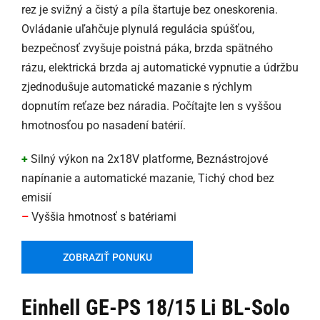
rez je svižný a čistý a píla štartuje bez oneskorenia.
Ovládanie uľahčuje plynulá regulácia spúšťou,
bezpečnosť zvyšuje poistná páka, brzda spätného
rázu, elektrická brzda aj automatické vypnutie a údržbu
zjednodušuje automatické mazanie s rýchlym
dopnutím reťaze bez náradia. Počítajte len s vyššou
hmotnosťou po nasadení batérií.
+
Silný výkon na 2x18V platforme, Beznástrojové
napínanie a automatické mazanie, Tichý chod bez
emisií
–
Vyššia hmotnosť s batériami
ZOBRAZIŤ PONUKU
Einhell GE-PS 18/15 Li BL-Solo