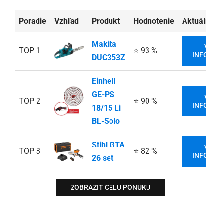
Poradie
Vzhľad
Produkt
Hodnotenie
Aktuálna 
Makita
VIAC
TOP 1
⭐ 93 %
INFORMÁ
DUC353Z
Einhell
GE-PS
VIAC
TOP 2
⭐ 90 %
INFORMÁ
18/15 Li
BL-Solo
Stihl GTA
VIAC
TOP 3
⭐ 82 %
INFORMÁ
26 set
ZOBRAZIŤ CELÚ PONUKU