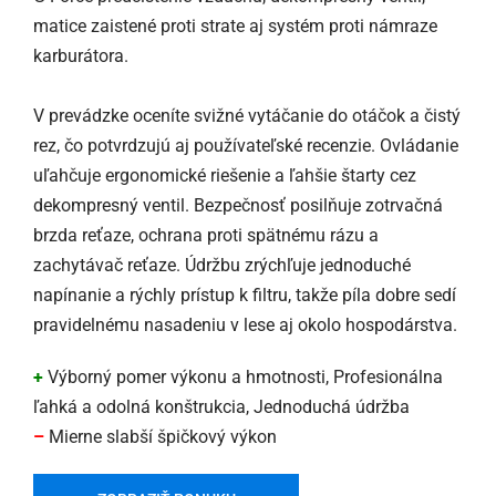
matice zaistené proti strate aj systém proti námraze
karburátora.
V prevádzke oceníte svižné vytáčanie do otáčok a čistý
rez, čo potvrdzujú aj používateľské recenzie. Ovládanie
uľahčuje ergonomické riešenie a ľahšie štarty cez
dekompresný ventil. Bezpečnosť posilňuje zotrvačná
brzda reťaze, ochrana proti spätnému rázu a
zachytávač reťaze. Údržbu zrýchľuje jednoduché
napínanie a rýchly prístup k filtru, takže píla dobre sedí
pravidelnému nasadeniu v lese aj okolo hospodárstva.
+
Výborný pomer výkonu a hmotnosti, Profesionálna
ľahká a odolná konštrukcia, Jednoduchá údržba
–
Mierne slabší špičkový výkon