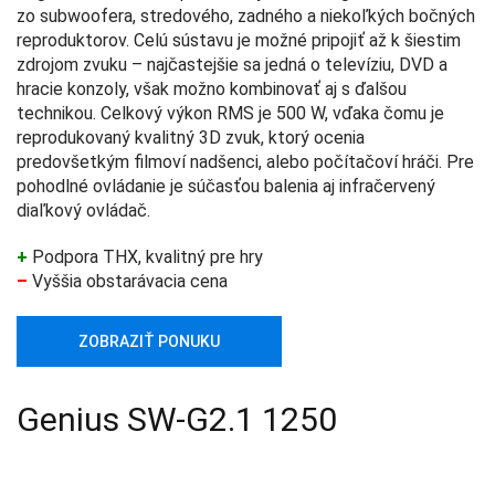
zo subwoofera, stredového, zadného a niekoľkých bočných
reproduktorov. Celú sústavu je možné pripojiť až k šiestim
zdrojom zvuku – najčastejšie sa jedná o televíziu, DVD a
hracie konzoly, však možno kombinovať aj s ďalšou
technikou. Celkový výkon RMS je 500 W, vďaka čomu je
reprodukovaný kvalitný 3D zvuk, ktorý ocenia
predovšetkým filmoví nadšenci, alebo počítačoví hráči. Pre
pohodlné ovládanie je súčasťou balenia aj infračervený
diaľkový ovládač.
+
Podpora THX, kvalitný pre hry
–
Vyššia obstarávacia cena
ZOBRAZIŤ PONUKU
Genius SW-G2.1 1250