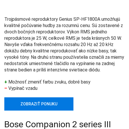
Trojpásmové reproduktory Genius SP-HF1800A umožňujú
kvalitné počúvanie hudby za rozumnú cenu. Sú zostavené z
dvoch bočných reproduktorov. Výkon RMS jedného
reproduktora je 25 W, celkové RMS je teda krásnych 50 W.
Navyše vďaka frekvenčnému rozsahu 20 Hz až 20 kHz
dokážu debny kvalitne reprodukovať ako nízke basy, tak
vysoké tóny. Na druhú stranu používatelia označili za mierny
nedostatok umiestnené tlačidlo na vypínanie na zadnej
strane bedien a príliš intenzívne svietiace diódu.
+
Možnosť zmeniť farbu zvuku, dobré basy
–
Vypínač vzadu
ZOBRAZIŤ PONUKU
Bose Companion 2 series III