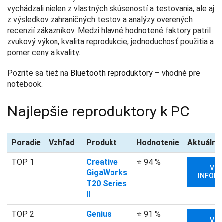
vychádzali nielen z vlastných skúseností a testovania, ale aj
z výsledkov zahraničných testov a analýzy overených
recenzií zákazníkov. Medzi hlavné hodnotené faktory patril
zvukový výkon, kvalita reprodukcie, jednoduchosť použitia a
pomer ceny a kvality.
Pozrite sa tiež na
Bluetooth reproduktory
– vhodné pre
notebook.
Najlepšie reproduktory k PC
Poradie
Vzhľad
Produkt
Hodnotenie
Aktuálna
TOP 1
Creative
⭐ 94 %
VIA
GigaWorks
INFORM
T20 Series
II
TOP 2
Genius
⭐ 91 %
VIA