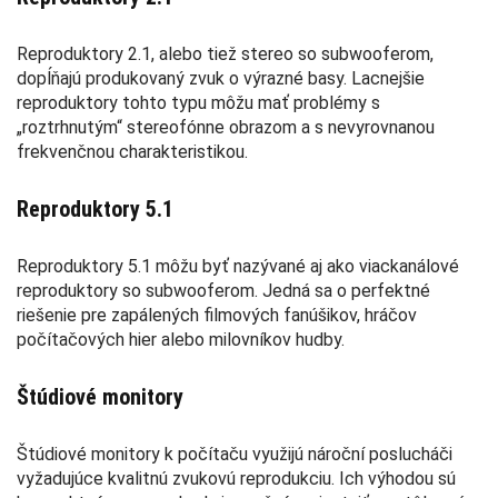
Reproduktory 2.1, alebo tiež stereo so subwooferom,
dopĺňajú produkovaný zvuk o výrazné basy. Lacnejšie
reproduktory tohto typu môžu mať problémy s
„roztrhnutým“ stereofónne obrazom a s nevyrovnanou
frekvenčnou charakteristikou.
Reproduktory 5.1
Reproduktory 5.1 môžu byť nazývané aj ako viackanálové
reproduktory so subwooferom. Jedná sa o perfektné
riešenie pre zapálených filmových fanúšikov, hráčov
počítačových hier alebo milovníkov hudby.
Štúdiové monitory
Štúdiové monitory k počítaču využijú nároční poslucháči
vyžadujúce kvalitnú zvukovú reprodukciu. Ich výhodou sú