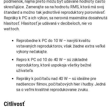
podmienok, najmä preto môžu byť udávané hodnoty často
skresľujúce. Zamerajte sa na hodnotu RMS, ktorá má svoj
štandard a možno tak jednotlivé reproduktory porovnávať.
Repráky k PC a ich výkon, sa nerovná maximálna dosiahnutá
hlasitosť. Hlasitosť je udávaná v decibeloch, nie vo
wattoch.
Reprobedne k PC do 10 W – navýši kvalitu
vstavaných reproduktorov, však žiadne extra veľké
výkony nečakajte.
Repro k PC od 10 do 40 W – sú základné
reproduktory, ktoré uspokoja všetky bežné
užívateľa.
Repráky k počítaču nad 40 W – sú ideálne pre
nadšencov filmov, počítačových hier i hudby. Jedná
sa o veľmi kvalitné reprodukovanie zvuku.
Citlivosť