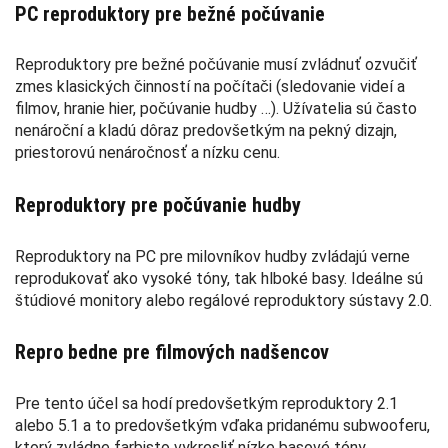
PC reproduktory pre bežné počúvanie
Reproduktory pre bežné počúvanie musí zvládnuť ozvučiť
zmes klasických činností na počítači (sledovanie videí a
filmov, hranie hier, počúvanie hudby …). Užívatelia sú často
nenároční a kladú dôraz predovšetkým na pekný dizajn,
priestorovú nenáročnosť a nízku cenu.
Reproduktory pre počúvanie hudby
Reproduktory na PC pre milovníkov hudby zvládajú verne
reprodukovať ako vysoké tóny, tak hlboké basy. Ideálne sú
štúdiové monitory alebo regálové reproduktory sústavy 2.0.
Repro bedne pre filmových nadšencov
Pre tento účel sa hodí predovšetkým reproduktory 2.1
alebo 5.1 a to predovšetkým vďaka pridanému subwooferu,
ktorý zvládne farbisto vykresliť nízke basové tóny