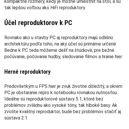
kompaktné rozmery, kedy je možné umiestniť na stôl, a sú
tak lepšou voľbou ako HiFi reproduktory.
Účel reproduktorov k PC
Rovnako ako u stavby PC aj reproduktory majú odlišnú
architektúru podľa toho, na aký účel sú primárne určené.
Bedne k PC teda môžeme deliť na štúdiové, pre bežné
počúvanie, počúvanie hudby, sledovanie filmov a hranie hier.
Herné reproduktory
Predovšetkým u FPS hier je zvuk životne dôležitý, a okrem
PC je obstaranie repro k notebooku rovnakou nutnosťou.
Ideálne sú reproduktorové sústavy 5.1, ktoré bez
problémov zvládnu ako vysoké tóny, tak hlboké basy. Ak
zvolíte kvalitný reproduktor, bude bez problémov stačiť aj
sústava 2.1.