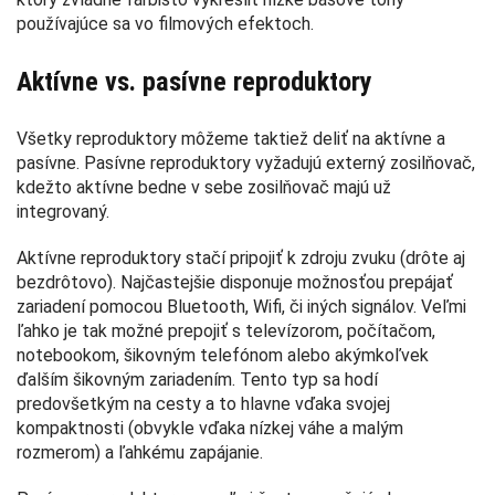
používajúce sa vo filmových efektoch.
Aktívne vs. pasívne reproduktory
Všetky reproduktory môžeme taktiež deliť na aktívne a
pasívne. Pasívne reproduktory vyžadujú externý zosilňovač,
kdežto aktívne bedne v sebe zosilňovač majú už
integrovaný.
Aktívne reproduktory stačí pripojiť k zdroju zvuku (drôte aj
bezdrôtovo). Najčastejšie disponuje možnosťou prepájať
zariadení pomocou Bluetooth, Wifi, či iných signálov. Veľmi
ľahko je tak možné prepojiť s televízorom, počítačom,
notebookom, šikovným telefónom alebo akýmkoľvek
ďalším šikovným zariadením. Tento typ sa hodí
predovšetkým na cesty a to hlavne vďaka svojej
kompaktnosti (obvykle vďaka nízkej váhe a malým
rozmerom) a ľahkému zapájanie.