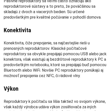
Pasívne reproduktory sa veľmi často označujú ako
reproduktorové sústavy a to preto, že poväčšinou sa
skladajú z dvoch a viacerých bedien. Sú určené
predovšetkým pre kvalitné počúvanie v pohodlí domova.
Konektivita
Konektivita, čiže prepojenie, sa najčastejšie rieši u
prenosných reproduktorov. Klasické počítačové
reproduktory sa obvykle prepájajú pomocou USB alebo jack
konektora, však existujú aj bezdrôtové reproduktory k PC a
predovšetkým notebooku, ktoré sa prepájajú buď pomocou
Bluetooth alebo WiFi. Novšie PC reproduktory ponúkajú aj
možnosť prepojenia cez NFC, či rádiové vlny.
Výkon
Reproduktory k počítaču sa líšia taktiež vo svojom výkone,
však každý výrobca udáva výkon zosilňovača za iných