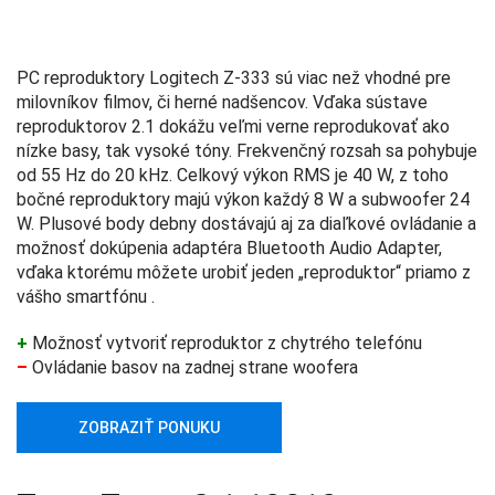
PC reproduktory Logitech Z-333 sú viac než vhodné pre
milovníkov filmov, či herné nadšencov. Vďaka sústave
reproduktorov 2.1 dokážu veľmi verne reprodukovať ako
nízke basy, tak vysoké tóny. Frekvenčný rozsah sa pohybuje
od 55 Hz do 20 kHz. Celkový výkon RMS je 40 W, z toho
bočné reproduktory majú výkon každý 8 W a subwoofer 24
W. Plusové body debny dostávajú aj za diaľkové ovládanie a
možnosť dokúpenia adaptéra Bluetooth Audio Adapter,
vďaka ktorému môžete urobiť jeden „reproduktor“ priamo z
vášho smartfónu .
+
Možnosť vytvoriť reproduktor z chytrého telefónu
–
Ovládanie basov na zadnej strane woofera
ZOBRAZIŤ PONUKU