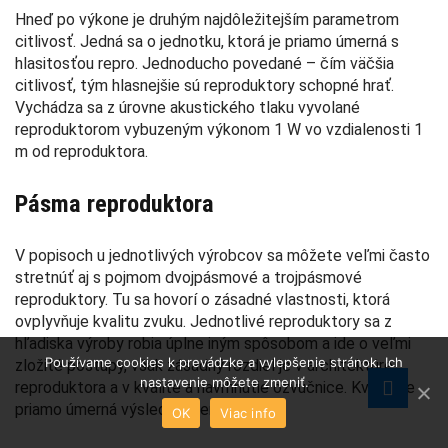
Hneď po výkone je druhým najdôležitejším parametrom
citlivosť. Jedná sa o jednotku, ktorá je priamo úmerná s
hlasitosťou repro. Jednoducho povedané – čím väčšia
citlivosť, tým hlasnejšie sú reproduktory schopné hrať.
Vychádza sa z úrovne akustického tlaku vyvolané
reproduktorom vybuzeným výkonom 1 W vo vzdialenosti 1
m od reproduktora.
Pásma reproduktora
V popisoch u jednotlivých výrobcov sa môžete veľmi často
stretnúť aj s pojmom dvojpásmové a trojpásmové
reproduktory. Tu sa hovorí o zásadné vlastnosti, ktorá
ovplyvňuje kvalitu zvuku. Jednotlivé reproduktory sa z
hľadiska výroby robia úplne iným spôsobom a ide o veľmi
Používame cookies k prevádzke a vylepšenie stránok. Ich
zložité postupy, však zásadný rozdiel je v architektúre
nastavenie môžete zmeniť.
reproduktora a v kvalite a navrhnutie ozvučnice. Kvalita je
priamo úmerná výslednej cene.
OK
Viac info