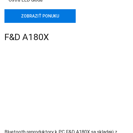
ZOBRAZIŤ PONUKU
F&D A180X
Bluetooth reproduktory k PC F&D A180X sa skladajú z