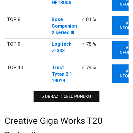
HF1800A
INFORM
TOP 8
Bose
⭐ 81 %
VIA
Companion
INFORM
2 series III
TOP 9
Logitech
⭐ 78 %
VIA
Z-333
INFORM
TOP 10
Trust
⭐ 79 %
VIA
Tytan 2.1
INFORM
19019
ZOBRAZIŤ CELÚ PONUKU
Creative Giga Works T20