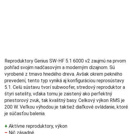
Reproduktory Genius SW-HF 5.1 6000 v2 zaujmú na prvom
pohľad svojim nadčasovým a moderným dizajnom. Sú
vyrobené z tmavo hnedého dreva. Avšak okrem pekného
prevedení, tento typ vyniká aj konfiguráciou reprosústavy
5.1. Celú sústavu tvorí subwoofer, stredový reproduktor a
štyri satelity, vďaka tomu je zaistený ako perfektný
priestorový zvuk, tak kvalitný basy. Celkový výkon RMS je
200 W. Veľkou výhodou je taktiež diaľkové ovládanie, ktoré
je súčasťou balenia.
+
Aktívne reproduktory, výkon
–
Nič zásadné