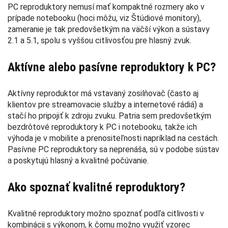
PC reproduktory nemusí mať kompaktné rozmery ako v
prípade notebooku (hoci môžu, viz Štúdiové monitory),
zameranie je tak predovšetkým na väčší výkon a sústavy
2.1 a 5.1, spolu s vyššou citlivosťou pre hlasný zvuk.
Aktívne alebo pasívne reproduktory k PC?
Aktívny reproduktor má vstavaný zosilňovač (často aj
klientov pre streamovacie služby a internetové rádiá) a
stačí ho pripojiť k zdroju zvuku. Patria sem predovšetkým
bezdrôtové reproduktory k PC i notebooku, takže ich
výhoda je v mobilite a prenositeľnosti napríklad na cestách.
Pasívne PC reproduktory sa neprenáša, sú v podobe sústav
a poskytujú hlasný a kvalitné počúvanie.
Ako spoznať kvalitné reproduktory?
Kvalitné reproduktory možno spoznať podľa citlivosti v
kombinácii s výkonom, k čomu možno využiť vzorec