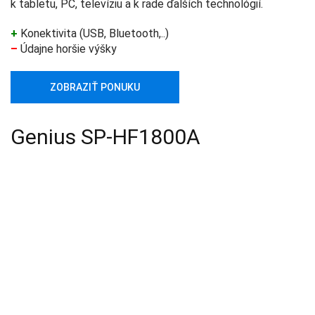
k tabletu, PC, televíziu a k rade ďalších technológií.
+
Konektivita (USB, Bluetooth,..)
–
Údajne horšie výšky
ZOBRAZIŤ PONUKU
Genius SP-HF1800A