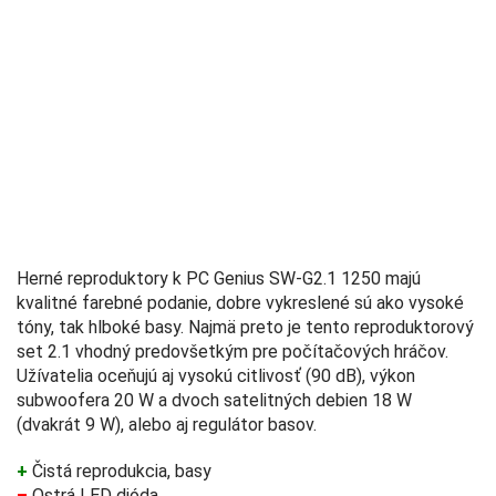
Herné reproduktory k PC Genius SW-G2.1 1250 majú
kvalitné farebné podanie, dobre vykreslené sú ako vysoké
tóny, tak hlboké basy. Najmä preto je tento reproduktorový
set 2.1 vhodný predovšetkým pre počítačových hráčov.
Užívatelia oceňujú aj vysokú citlivosť (90 dB), výkon
subwoofera 20 W a dvoch satelitných debien 18 W
(dvakrát 9 W), alebo aj regulátor basov.
+
Čistá reprodukcia, basy
–
Ostrá LED dióda