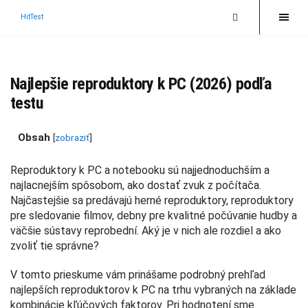
HitTest
Najlepšie reproduktory k PC (2026) podľa
testu
Obsah
[
zobraziť
]
Reproduktory k PC a notebooku sú najjednoduchším a
najlacnejším spôsobom, ako dostať zvuk z počítača.
Najčastejšie sa predávajú herné reproduktory, reproduktory
pre sledovanie filmov, debny pre kvalitné počúvanie hudby a
väčšie sústavy reprobední. Aký je v nich ale rozdiel a ako
zvoliť tie správne?
V tomto prieskume vám prinášame podrobný prehľad
najlepších reproduktorov k PC na trhu vybraných na základe
kombinácie kľúčových faktorov. Pri hodnotení sme