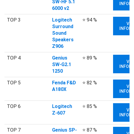
SW-HF 5.1
INFORM
6000 v2
TOP 3
Logitech
⭐ 94 %
VIA
Surround
INFORM
Sound
Speakers
Z906
TOP 4
Genius
⭐ 89 %
VIA
SW-G2.1
INFORM
1250
TOP 5
Fenda F&D
⭐ 82 %
VIA
A180X
INFORM
TOP 6
Logitech
⭐ 85 %
VIA
Z-607
INFORM
TOP 7
Genius SP-
⭐ 87 %
VIA