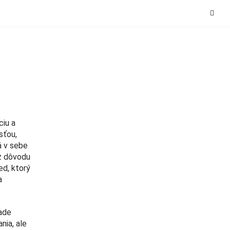
ciu a
sťou,
á v sebe
z dôvodu
ed, ktorý
a
ade
nia, ale