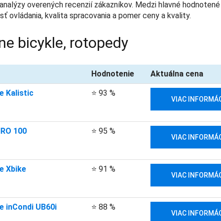
 analýzy overených recenzií zákazníkov. Medzi hlavné hodnotené
sť ovládania, kvalita spracovania a pomer ceny a kvality.
ne bicykle, rotopedy
Hodnotenie
Aktuálna cena
 Kalistic
⭐ 93 %
VIAC INFORMÁC
IRO 100
⭐ 95 %
VIAC INFORMÁC
e Xbike
⭐ 91 %
VIAC INFORMÁC
e inCondi UB60i
⭐ 88 %
VIAC INFORMÁC