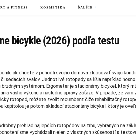
RT A FITNESS
KOZMETIKA
ĎALŠIE
ne bicykle (2026) podľa testu
mocník, ak chcete v pohodlí svojho domova zlepšovať svoju kondí
i sedacích svalov. Jednotlivé rotopedy sa líšia napríklad nosno
i brzdným systémom. Ergometer je stacionárny bicykel, ktorý m
ia vášho výkonu a následné úpravy záťaže. V prípade, že vám 
sický rotoped, môžete zvoliť recumbent čiže rehabilitačný rotop
u kapitolou je potom skladací stacionárny bicykel, ktorý je oveľ
robný prehľad najlepších rotopédov na trhu, vybraných na zákl
odnotení sme vychádzali nielen z vlastných skúseností a testova