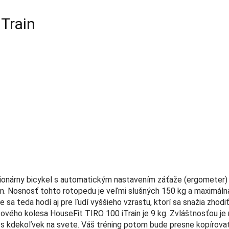
iTrain
cionárny bicykel s automatickým nastavením záťaže (ergometer)
Nosnosť tohto rotopedu je veľmi slušných 150 kg a maximáln
 sa teda hodí aj pre ľudí vyššieho vzrastu, ktorí sa snažia zhodi
ového kolesa HouseFit TIRO 100 iTrain je 9 kg. Zvláštnosťou j
ps kdekoľvek na svete. Váš tréning potom bude presne kopírov