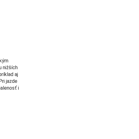
ckým
 nižších
ríklad aj
ri jazde
alenosť i