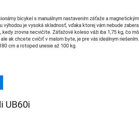
acionárny bicykel s manuálnym nastavením záťaže a magnetickým
 výhodou je vysoká skladnosť, vďaka ktorej vám nebude zabera
h, kedy zrovna necvičíte. Záťažové koleso váži iba 1,75 kg, čo m
ale ak chcete cvičiť v malom byte, je pre vás ideálnym riešením.
180 cm a rotoped unesie až 100 kg.
i UB60i