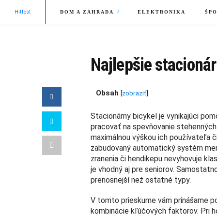
HitTest
DOM A ZÁHRADA
ELEKTRONIKA
ŠPO
Najlepšie stacionár
Obsah
[
zobraziť
]
Stacionárny bicykel je vynikajúci po
pracovať na spevňovanie stehenných č
maximálnou výškou ich používateľa č
zabudovaný automatický systém meran
zranenia či hendikepu nevyhovuje kla
je vhodný aj pre seniorov. Samostatno
prenosnejší než ostatné typy.
V tomto prieskume vám prinášame pod
kombinácie kľúčových faktorov. Pri h