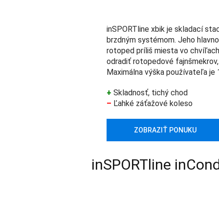
inSPORTline xbik je skladací st
brzdným systémom. Jeho hlavnou
rotoped príliš miesta vo chvíľac
odradiť rotopedové fajnšmekrov, 
Maximálna výška používateľa je 
+
Skladnosť, tichý chod
–
Ľahké záťažové koleso
ZOBRAZIŤ PONUKU
inSPORTline inCond