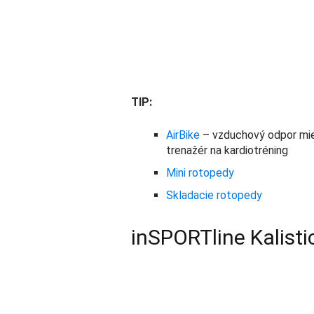
TIP:
AirBike
– vzduchový odpor miest
trenažér na kardiotréning
Mini rotopedy
Skladacie rotopedy
inSPORTline Kalisti