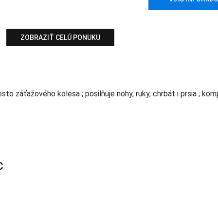
ZOBRAZIŤ CELÚ PONUKU
o záťažového kolesa ; posilňuje nohy, ruky, chrbát i prsia ; ko
c