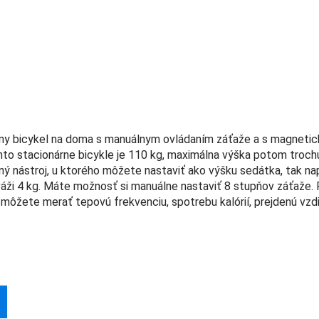
árny bicykel na doma s manuálnym ovládaním záťaže a s magneti
 stacionárne bicykle je 110 kg, maximálna výška potom trochu
ný nástroj, u ktorého môžete nastaviť ako výšku sedátka, tak nap
 váži 4 kg. Máte možnosť si manuálne nastaviť 8 stupňov záťaže. P
 môžete merať tepovú frekvenciu, spotrebu kalórií, prejdenú vzdi