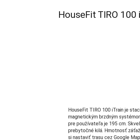
HouseFit TIRO 100 
HouseFit TIRO 100 iTrain je sta
magnetickým brzdným systémom. 
pre používateľa je 195 cm. Skvele
prebytočné kilá. Hmotnosť záťaž
si nastaviť trasu cez Google Ma