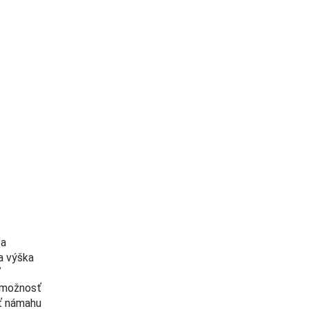
 a
a výška
ť
e možnosť
ať námahu