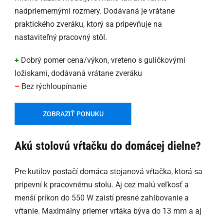
nadpriemernými rozmery. Dodávaná je vrátane
praktického zveráku, ktorý sa pripevňuje na
nastaviteľný pracovný stôl.
+
Dobrý pomer cena/výkon, vreteno s guličkovými
ložiskami, dodávaná vrátane zveráku
–
Bez rýchloupínanie
ZOBRAZIŤ PONUKU
Akú stolovú vŕtačku do domácej dielne?
Pre kutilov postačí domáca stojanová vŕtačka, ktorá sa
pripevní k pracovnému stolu. Aj cez malú veľkosť a
menší príkon do 550 W zaistí presné zahlbovanie a
vŕtanie. Maximálny priemer vrtáka býva do 13 mm a aj