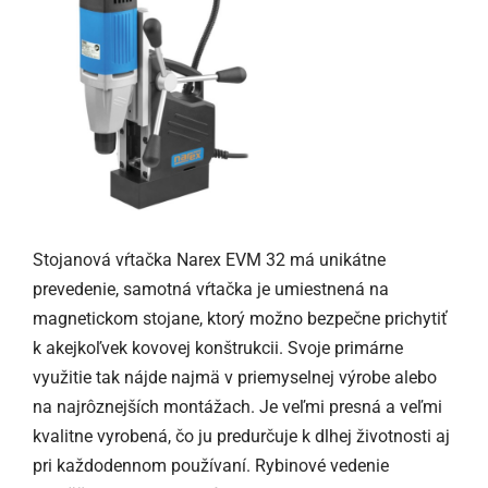
Stojanová vŕtačka Narex EVM 32 má unikátne
prevedenie, samotná vŕtačka je umiestnená na
magnetickom stojane, ktorý možno bezpečne prichytiť
k akejkoľvek kovovej konštrukcii. Svoje primárne
využitie tak nájde najmä v priemyselnej výrobe alebo
na najrôznejších montážach. Je veľmi presná a veľmi
kvalitne vyrobená, čo ju predurčuje k dlhej životnosti aj
pri každodennom používaní. Rybinové vedenie