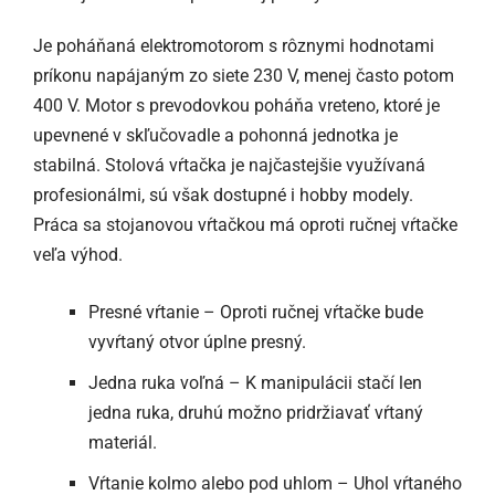
Je poháňaná elektromotorom s rôznymi hodnotami
príkonu napájaným zo siete 230 V, menej často potom
400 V. Motor s prevodovkou poháňa vreteno, ktoré je
upevnené v skľučovadle a pohonná jednotka je
stabilná. Stolová vŕtačka je najčastejšie využívaná
profesionálmi, sú však dostupné i hobby modely.
Práca sa stojanovou vŕtačkou má oproti ručnej vŕtačke
veľa výhod.
Presné vŕtanie – Oproti ručnej vŕtačke bude
vyvŕtaný otvor úplne presný.
Jedna ruka voľná – K manipulácii stačí len
jedna ruka, druhú možno pridržiavať vŕtaný
materiál.
Vŕtanie kolmo alebo pod uhlom – Uhol vŕtaného