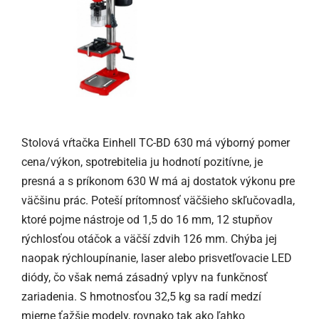
Stolová vŕtačka Einhell TC-BD 630 má výborný pomer
cena/výkon, spotrebitelia ju hodnotí pozitívne, je
presná a s príkonom 630 W má aj dostatok výkonu pre
väčšinu prác. Poteší prítomnosť väčšieho skľučovadla,
ktoré pojme nástroje od 1,5 do 16 mm, 12 stupňov
rýchlosťou otáčok a väčší zdvih 126 mm. Chýba jej
naopak rýchloupínanie, laser alebo prisvetľovacie LED
diódy, čo však nemá zásadný vplyv na funkčnosť
zariadenia. S hmotnosťou 32,5 kg sa radí medzí
mierne ťažšie modely, rovnako tak ako ľahko