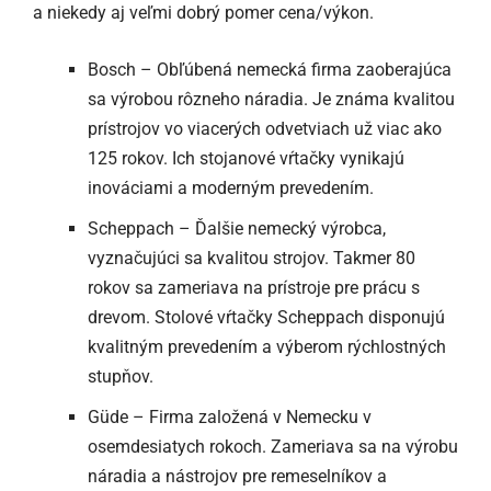
a niekedy aj veľmi dobrý pomer cena/výkon.
Bosch – Obľúbená nemecká firma zaoberajúca
sa výrobou rôzneho náradia. Je známa kvalitou
prístrojov vo viacerých odvetviach už viac ako
125 rokov. Ich stojanové vŕtačky vynikajú
inováciami a moderným prevedením.
Scheppach – Ďalšie nemecký výrobca,
vyznačujúci sa kvalitou strojov. Takmer 80
rokov sa zameriava na prístroje pre prácu s
drevom. Stolové vŕtačky Scheppach disponujú
kvalitným prevedením a výberom rýchlostných
stupňov.
Güde – Firma založená v Nemecku v
osemdesiatych rokoch. Zameriava sa na výrobu
náradia a nástrojov pre remeselníkov a