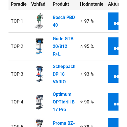
Poradie
Vzhľad
Produkt
Hodnotenie
Aktuálna
Bosch PBD
VI
TOP 1
⭐ 97 %
INFOR
40
Güde GTB
VI
TOP 2
20/812
⭐ 95 %
INFOR
R+L
Scheppach
VI
TOP 3
DP 18
⭐ 93 %
INFOR
VARIO
Optimum
VI
TOP 4
OPTIdrill B
⭐ 90 %
INFOR
17 Pro
Proma BZ-
VI
TOP 5
⭐ 88 %