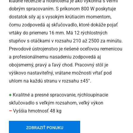
kladné recenzie a hodnotená je ako výkonná s veľmi
dobrým spracovaním. S príkonom 800 W poskytuje
dostatok sily aj s vysokým krútiacim momentom,
čomu zodpovedá aj skľučovadlo, ktoré dokáže pojať
vrtáky do priemeru 16 mm. Má 12 rýchlostných
stupňov s otáčkami v rozsahu 210 až 2500 za minútu.
Prevodové ústrojenstvo je riešené oceľovou remenicou
a profesionálnemu nasadeniu zodpovedá aj
obojsmerný, pravý a ľavý chod. Pracovný stôl je
výškovo nastaviteľný, vrátane možnosti vŕtať pod
uhlom na každú stranu v rozsahu ±45°.
+
Kvalitné a presné spracovanie, rýchloupínacie
skľučovadlo s veľkým rozsahom, veľký výkon
–
Vyššia hmotnosť 48 kg
ZOBRAZIŤ PONUKU