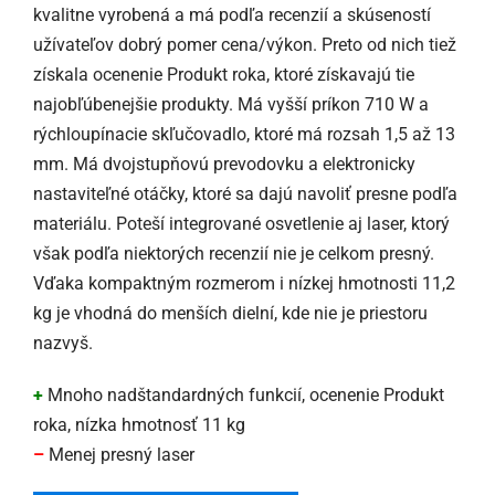
kvalitne vyrobená a má podľa recenzií a skúseností
užívateľov dobrý pomer cena/výkon. Preto od nich tiež
získala ocenenie Produkt roka, ktoré získavajú tie
najobľúbenejšie produkty. Má vyšší príkon 710 W a
rýchloupínacie skľučovadlo, ktoré má rozsah 1,5 až 13
mm. Má dvojstupňovú prevodovku a elektronicky
nastaviteľné otáčky, ktoré sa dajú navoliť presne podľa
materiálu. Poteší integrované osvetlenie aj laser, ktorý
však podľa niektorých recenzií nie je celkom presný.
Vďaka kompaktným rozmerom i nízkej hmotnosti 11,2
kg je vhodná do menších dielní, kde nie je priestoru
nazvyš.
+
Mnoho nadštandardných funkcií, ocenenie Produkt
roka, nízka hmotnosť 11 kg
–
Menej presný laser