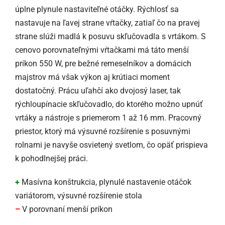
úplne plynule nastaviteľné otáčky. Rýchlosť sa
nastavuje na ľavej strane vŕtačky, zatiaľ čo na pravej
strane slúži madlá k posuvu skľučovadla s vrtákom. S
cenovo porovnateľnými vŕtačkami má táto menší
príkon 550 W, pre bežné remeselníkov a domácich
majstrov má však výkon aj krútiaci moment
dostatočný. Prácu uľahčí ako dvojosý laser, tak
rýchloupínacie skľučovadlo, do ktorého možno upnúť
vrtáky a nástroje s priemerom 1 až 16 mm. Pracovný
priestor, ktorý má výsuvné rozšírenie s posuvnými
rolnami je navyše osvietený svetlom, čo opäť prispieva
k pohodlnejšej práci.
+
Masívna konštrukcia, plynulé nastavenie otáčok
variátorom, výsuvné rozšírenie stola
–
V porovnaní menší príkon