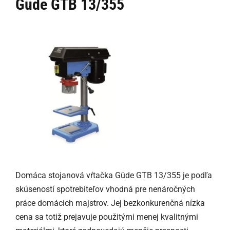
Güde GTB 13/355
Domáca stojanová vŕtačka Güde GTB 13/355 je podľa
skúseností spotrebiteľov vhodná pre nenáročných
práce domácich majstrov. Jej bezkonkurenčná nízka
cena sa totiž prejavuje použitými menej kvalitnými