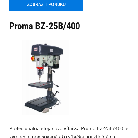
ZOBRAZIŤ PONUKU
Proma BZ-25B/400
Profesionálna stojanová vŕtačka Proma BZ-25B/400 je
výrobcom popisovaná ako vŕtačka použiteľná pre