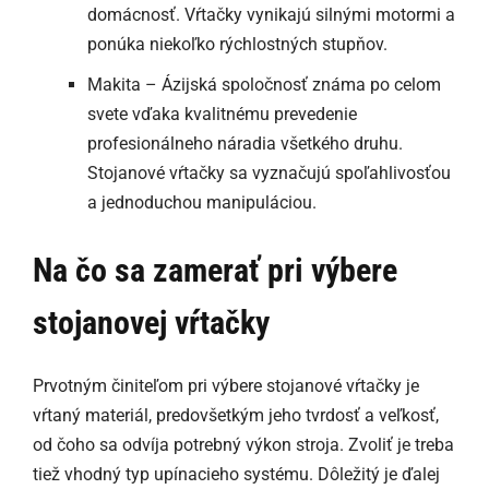
domácnosť. Vŕtačky vynikajú silnými motormi a
ponúka niekoľko rýchlostných stupňov.
Makita – Ázijská spoločnosť známa po celom
svete vďaka kvalitnému prevedenie
profesionálneho náradia všetkého druhu.
Stojanové vŕtačky sa vyznačujú spoľahlivosťou
a jednoduchou manipuláciou.
Na čo sa zamerať pri výbere
stojanovej vŕtačky
Prvotným činiteľom pri výbere stojanové vŕtačky je
vŕtaný materiál, predovšetkým jeho tvrdosť a veľkosť,
od čoho sa odvíja potrebný výkon stroja. Zvoliť je treba
tiež vhodný typ upínacieho systému. Dôležitý je ďalej