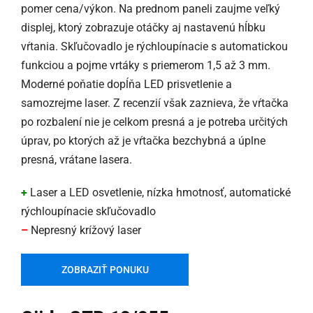
pomer cena/výkon. Na prednom paneli zaujme veľký
displej, ktorý zobrazuje otáčky aj nastavenú hĺbku
vŕtania. Skľučovadlo je rýchloupínacie s automatickou
funkciou a pojme vrtáky s priemerom 1,5 až 3 mm.
Moderné poňatie dopĺňa LED prisvetlenie a
samozrejme laser. Z recenzií však zaznieva, že vŕtačka
po rozbalení nie je celkom presná a je potreba určitých
úprav, po ktorých až je vŕtačka bezchybná a úplne
presná, vrátane lasera.
+
Laser a LED osvetlenie, nízka hmotnosť, automatické
rýchloupínacie skľučovadlo
–
Nepresný krížový laser
ZOBRAZIŤ PONUKU