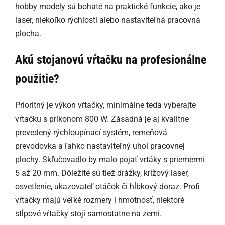
hobby modely sú bohaté na praktické funkcie, ako je
laser, niekoľko rýchlostí alebo nastaviteľná pracovná
plocha.
Akú stojanovú vŕtačku na profesionálne
použitie?
Prioritný je výkon vŕtačky, minimálne teda vyberajte
vŕtačku s príkonom 800 W. Zásadná je aj kvalitne
prevedený rýchloupínací systém, remeňová
prevodovka a ľahko nastaviteľný uhol pracovnej
plochy. Skľučovadlo by malo pojať vrtáky s priemermi
5 až 20 mm. Dôležité sú tiež drážky, krížový laser,
osvetlenie, ukazovateľ otáčok či hĺbkový doraz. Profi
vŕtačky majú veľké rozmery i hmotnosť, niektoré
stĺpové vŕtačky stojí samostatne na zemi.