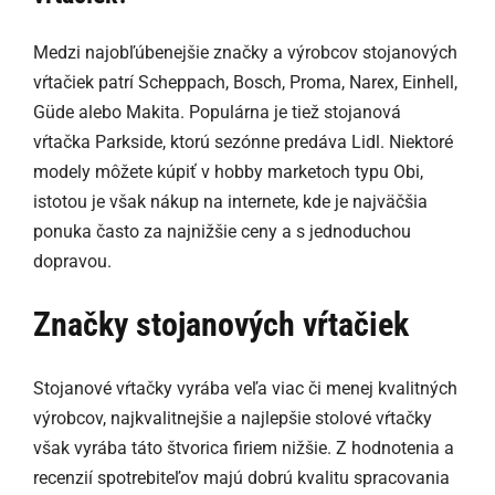
Medzi najobľúbenejšie značky a výrobcov stojanových
vŕtačiek patrí Scheppach, Bosch, Proma, Narex, Einhell,
Güde alebo Makita. Populárna je tiež stojanová
vŕtačka Parkside, ktorú sezónne predáva Lidl. Niektoré
modely môžete kúpiť v hobby marketoch typu Obi,
istotou je však nákup na internete, kde je najväčšia
ponuka často za najnižšie ceny a s jednoduchou
dopravou.
Značky stojanových vŕtačiek
Stojanové vŕtačky vyrába veľa viac či menej kvalitných
výrobcov, najkvalitnejšie a najlepšie stolové vŕtačky
však vyrába táto štvorica firiem nižšie. Z hodnotenia a
recenzií spotrebiteľov majú dobrú kvalitu spracovania