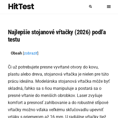
HitTest
Najlepšie stojanové vŕtačky (2026) podľa
testu
Obsah
[
zobraziť
]
Či už potrebujete presne vyvŕtané otvory do kovu,
plastu alebo dreva, stojanová vŕtačka je nielen pre túto
prácu ideálna. Modelárska stojanová vŕtačka môže byť
skladná, ľahko sa s ňou manipuluje a postará sa o
presné vŕtanie do menších obrobkov. Laser zvyšuje
komfort a presnosť zahlbovanie a do robustné stĺpové
vŕtačky možno vďaka veľkému skľučovadlu upevniť
vrtáky s priemerom až 16 mm. U radiálne vŕtačky tiež