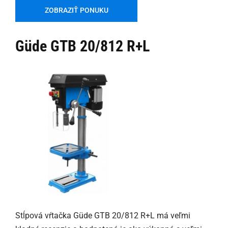
ZOBRAZIŤ PONUKU
Güde GTB 20/812 R+L
Stĺpová vŕtačka Güde GTB 20/812 R+L má veľmi