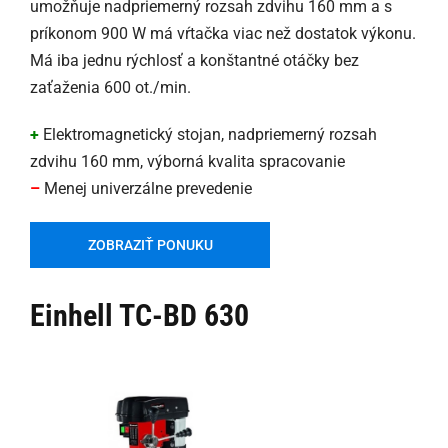
umožňuje nadpriemerný rozsah zdvihu 160 mm a s
príkonom 900 W má vŕtačka viac než dostatok výkonu.
Má iba jednu rýchlosť a konštantné otáčky bez
zaťaženia 600 ot./min.
+
Elektromagnetický stojan, nadpriemerný rozsah
zdvihu 160 mm, výborná kvalita spracovanie
–
Menej univerzálne prevedenie
ZOBRAZIŤ PONUKU
Einhell TC-BD 630