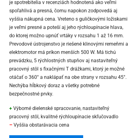
je spotrebitelia v recenziách hodnotená ako veľmi
spoľahlivá a presná, čomu napokon zodpovedá aj
vyššia nákupná cena. Vreteno s guličkovými ložiskami
je veľmi presné a poteší aj jeho rýchloupínacie hlava,
do ktorej možno upnúť vrtáky v rozsahu 1 až 16 mm.
Prevodové ústrojenstvo je riešené klinovými remeňmi a
elektromotor má príkon menších 500 W. Má tichú
prevádzku, 5 rýchlostných stupňov aj nastaviteľný
pracovný stôl s fixačnými T drážkami, ktorý je možné
otáčať o 360° a naklápať na obe strany v rozsahu 45°.
Nechýba hĺbkový doraz a všetky potrebné
bezpečnostné prvky.
+
Výborné dielenské spracovanie, nastaviteľný
pracovný stôl, kvalitné rýchloupínacie skľučovadlo
–
Vyššia obstarávacia cena