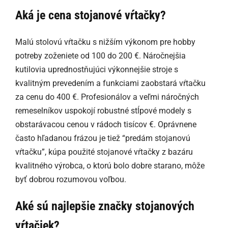
Aká je cena stojanové vŕtačky?
Malú stolovú vŕtačku s nižším výkonom pre hobby
potreby zoženiete od 100 do 200 €. Náročnejšia
kutilovia uprednostňujúci výkonnejšie stroje s
kvalitným prevedením a funkciami zaobstará vŕtačku
za cenu do 400 €. Profesionálov a veľmi náročných
remeselníkov uspokojí robustné stĺpové modely s
obstarávacou cenou v rádoch tisícov €. Oprávnene
často hľadanou frázou je tiež “predám stojanovú
vŕtačku”, kúpa použité stojanové vŕtačky z bazáru
kvalitného výrobca, o ktorú bolo dobre starano, môže
byť dobrou rozumovou voľbou.
Aké sú najlepšie značky stojanových
vŕtačiek?