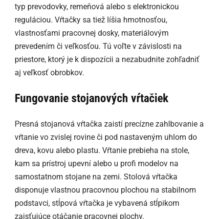
typ prevodovky, remeňová alebo s elektronickou
reguláciou. Vŕtačky sa tiež líšia hmotnosťou,
vlastnosťami pracovnej dosky, materiálovým
prevedením či veľkosťou. Tú voľte v závislosti na
priestore, ktorý je k dispozícii a nezabudnite zohľadniť
aj veľkosť obrobkov.
Fungovanie stojanových vŕtačiek
Presná stojanová vŕtačka zaistí precízne zahlbovanie a
vŕtanie vo zvislej rovine či pod nastaveným uhlom do
dreva, kovu alebo plastu. Vŕtanie prebieha na stole,
kam sa prístroj upevní alebo u profi modelov na
samostatnom stojane na zemi. Stolová vŕtačka
disponuje vlastnou pracovnou plochou na stabilnom
podstavci, stĺpová vŕtačka je vybavená stĺpikom
zaisťujúce otáčanie pracovnej plochy.