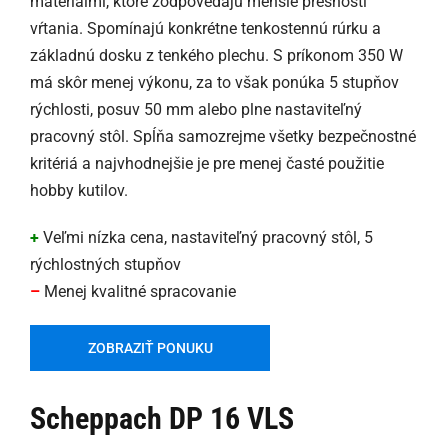
materiálmi, ktoré zodpovedajú menšie presnosti
vŕtania. Spomínajú konkrétne tenkostennú rúrku a
základnú dosku z tenkého plechu. S príkonom 350 W
má skôr menej výkonu, za to však ponúka 5 stupňov
rýchlosti, posuv 50 mm alebo plne nastaviteľný
pracovný stôl. Spĺňa samozrejme všetky bezpečnostné
kritériá a najvhodnejšie je pre menej časté použitie
hobby kutilov.
+
Veľmi nízka cena, nastaviteľný pracovný stôl, 5
rýchlostných stupňov
–
Menej kvalitné spracovanie
ZOBRAZIŤ PONUKU
Scheppach DP 16 VLS