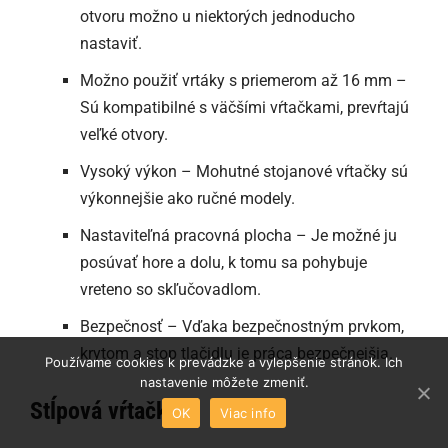
otvoru možno u niektorých jednoducho
nastaviť.
Možno použiť vrtáky s priemerom až 16 mm –
Sú kompatibilné s väčšími vŕtačkami, prevŕtajú
veľké otvory.
Vysoký výkon – Mohutné stojanové vŕtačky sú
výkonnejšie ako ručné modely.
Nastaviteľná pracovná plocha – Je možné ju
posúvať hore a dolu, k tomu sa pohybuje
vreteno so skľučovadlom.
Bezpečnosť – Vďaka bezpečnostným prvkom,
krytom a stop tlačidlu je práca bezpečnejšia.
Používame cookies k prevádzke a vylepšenie stránok. Ich
nastavenie môžete zmeniť.
Stĺpová vŕtačka
OK
Viac info