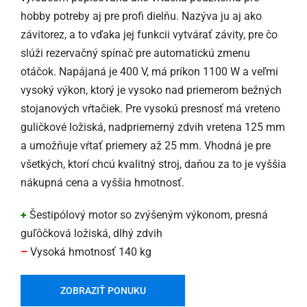
hobby potreby aj pre profi dielňu. Nazýva ju aj ako
závitorez, a to vďaka jej funkcii vytvárať závity, pre čo
slúži rezervačný spínač pre automatickú zmenu
otáčok. Napájaná je 400 V, má príkon 1100 W a veľmi
vysoký výkon, ktorý je vysoko nad priemerom bežných
stojanových vŕtačiek. Pre vysokú presnosť má vreteno
guličkové ložiská, nadpriemerný zdvih vretena 125 mm
a umožňuje vŕtať priemery až 25 mm. Vhodná je pre
všetkých, ktorí chcú kvalitný stroj, daňou za to je vyššia
nákupná cena a vyššia hmotnosť.
+
Šestipólový motor so zvýšeným výkonom, presná
guľôčková ložiská, dlhý zdvih
–
Vysoká hmotnosť 140 kg
ZOBRAZIŤ PONUKU