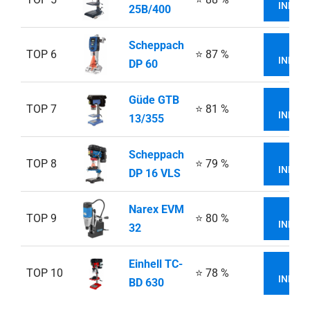
INFOR
25B/400
Scheppach
VI
TOP 6
⭐ 87 %
INFOR
DP 60
Güde GTB
VI
TOP 7
⭐ 81 %
INFOR
13/355
Scheppach
VI
TOP 8
⭐ 79 %
INFOR
DP 16 VLS
Narex EVM
VI
TOP 9
⭐ 80 %
INFOR
32
Einhell TC-
VI
TOP 10
⭐ 78 %
INFOR
BD 630