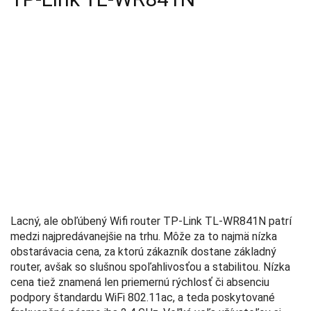
Lacný, ale obľúbený Wifi router TP-Link TL-WR841N patrí
medzi najpredávanejšie na trhu. Môže za to najmä nízka
obstarávacia cena, za ktorú zákazník dostane základný
router, avšak so slušnou spoľahlivosťou a stabilitou. Nízka
cena tiež znamená len priemernú rýchlosť či absenciu
podpory štandardu WiFi 802.11ac, a teda poskytované