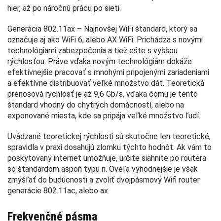
hier, až po náročnú prácu po sieti.
Generácia 802.11ax – Najnovšej WiFi štandard, ktorý sa
označuje aj ako WiFi 6, alebo AX WiFi. Prichádza s novými
technológiami zabezpečenia a tiež ešte s vyššou
rýchlosťou. Práve vďaka novým technológiám dokáže
efektívnejšie pracovať s mnohými pripojenými zariadeniami
a efektívne distribuovať veľké množstvo dát. Teoretická
prenosová rýchlosť je až 9,6 Gb/s, vďaka čomu je tento
štandard vhodný do chytrých domácností, alebo na
exponované miesta, kde sa pripája veľké množstvo ľudí.
Uvádzané teoretickej rýchlosti sú skutočne len teoretické,
spravidla v praxi dosahujú zlomku týchto hodnôt. Ak vám to
poskytovaný internet umožňuje, určite siahnite po routera
so štandardom aspoň typu n. Oveľa výhodnejšie je však
zmýšľať do budúcnosti a zvoliť dvojpásmový Wifi router
generácie 802.11ac, alebo ax.
Frekvenčné pásma