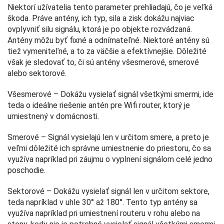
Niektorí užívatelia tento parameter prehliadajú, čo je veľká
škoda. Práve antény, ich typ, sila a zisk dokážu najviac
ovplyvniť silu signálu, ktorá je po objekte rozvádzaná.
Antény môžu byť fixné a odnímateľné. Niektoré antény sú
tiež vymeniteľné, a to za väčšie a efektívnejšie. Dôležité
však je sledovať to, či sú antény všesmerové, smerové
alebo sektorové.
Všesmerové – Dokážu vysielať signál všetkými smermi, ide
teda o ideálne riešenie antén pre Wifi router, ktorý je
umiestnený v domácnosti.
Smerové – Signál vysielajú len v určitom smere, a preto je
veľmi dôležité ich správne umiestnenie do priestoru, čo sa
využíva napríklad pri záujmu o vyplnení signálom celé jedno
poschodie.
Sektorové – Dokážu vysielať signál len v určitom sektore,
teda napríklad v uhle 30° až 180°. Tento typ antény sa
využíva napríklad pri umiestnení routeru v rohu alebo na