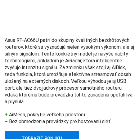
Asus RT-AC66U patrí do skupiny kvalitných bezdrôtových
routerov, ktoré sa vyznačujú nielen vysokým výkonom, ale aj
silným signálom. Tento konkrétny model je navyše nabitý
technológiami, príkladom je AiRadar, ktorá inteligentne
zvyšuje intenzitu signálu. Za zmienku však stojí aj AiDisk,
teda funkcia, ktorá umožňuje efektívne streamovať obsah
uložený na externých diskoch. Veľkou výhodou je aj USB
port, ale tiež dvojjadrový procesor samotného routeru,
vďaka ktorému bude prevádzka tohto zariadenia spoľahlivá
a plynulá.
+
AiMesh, pokrytie veľkého priestoru
–
Bez obmedzenia prevádzky pre hostovanú sieť
ZOBRAZIŤ PONUKU