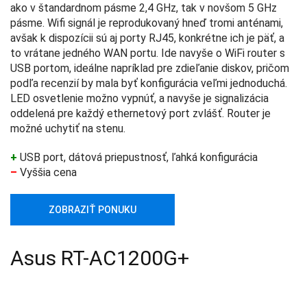
ako v štandardnom pásme 2,4 GHz, tak v novšom 5 GHz
pásme. Wifi signál je reprodukovaný hneď tromi anténami,
avšak k dispozícii sú aj porty RJ45, konkrétne ich je päť, a
to vrátane jedného WAN portu. Ide navyše o WiFi router s
USB portom, ideálne napríklad pre zdieľanie diskov, pričom
podľa recenzií by mala byť konfigurácia veľmi jednoduchá.
LED osvetlenie možno vypnúť, a navyše je signalizácia
oddelená pre každý ethernetový port zvlášť. Router je
možné uchytiť na stenu.
+
USB port, dátová priepustnosť, ľahká konfigurácia
–
Vyššia cena
ZOBRAZIŤ PONUKU
Asus RT-AC1200G+