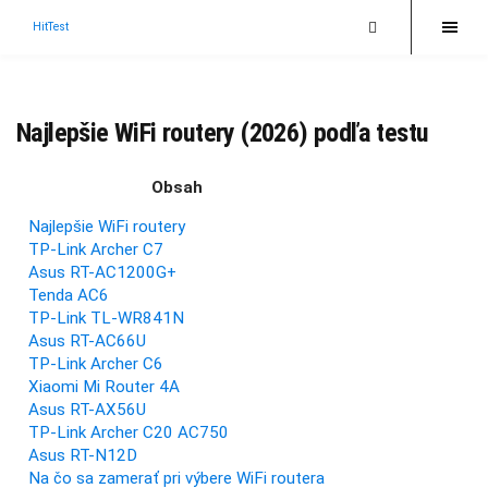
HitTest
Najlepšie WiFi routery (2026) podľa testu
Obsah
Najlepšie WiFi routery
TP-Link Archer C7
Asus RT-AC1200G+
Tenda AC6
TP-Link TL-WR841N
Asus RT-AC66U
TP-Link Archer C6
Xiaomi Mi Router 4A
Asus RT-AX56U
TP-Link Archer C20 AC750
Asus RT-N12D
Na čo sa zamerať pri výbere WiFi routera