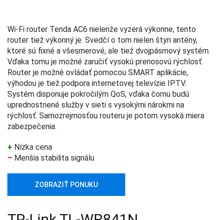
Wi-Fi router Tenda AC6 nielenže vyzerá výkonne, tento
router tiež výkonný je. Svedčí o tom nielen štyri antény,
ktoré sú fixné a všesmerové, ale tiež dvojpásmový systém.
Vďaka tomu je možné zaručiť vysokú prenosovú rýchlosť.
Router je možné ovládať pomocou SMART aplikácie,
výhodou je tiež podpora internetovej televízie IPTV.
Systém disponuje pokročilým QoS, vďaka čomu budú
uprednostnené služby v sieti s vysokými nárokmi na
rýchlosť. Samozrejmosťou routeru je potom vysoká miera
zabezpečenia.
+
Nízka cena
–
Menšia stabilita signálu
ZOBRAZIŤ PONUKU
TP-Link TL-WR841N