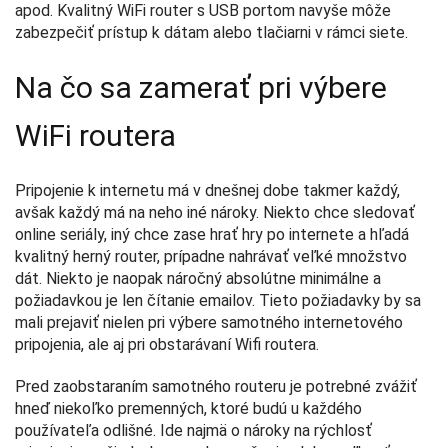
apod. Kvalitný WiFi router s USB portom navyše môže
zabezpečiť prístup k dátam alebo tlačiarni v rámci siete.
Na čo sa zamerať pri výbere
WiFi routera
Pripojenie k internetu má v dnešnej dobe takmer každý,
avšak každý má na neho iné nároky. Niekto chce sledovať
online seriály, iný chce zase hrať hry po internete a hľadá
kvalitný herný router, prípadne nahrávať veľké množstvo
dát. Niekto je naopak náročný absolútne minimálne a
požiadavkou je len čítanie emailov. Tieto požiadavky by sa
mali prejaviť nielen pri výbere samotného internetového
pripojenia, ale aj pri obstarávaní Wifi routera.
Pred zaobstaraním samotného routeru je potrebné zvážiť
hneď niekoľko premenných, ktoré budú u každého
používateľa odlišné. Ide najmä o nároky na rýchlosť