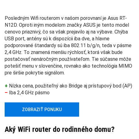
Posledným Wifi routerom v našom porovnaní je Asus RT-
N12D. Oproti iným modelom značky ASUS je tento model
cenovo priaznivý, čo sa však prejavilo aj na výbave. Chýba
USB port, antény sú k dispozícii iba dve, a hlavne
podporované štandardy sú iba 802.11 b/g/n, teda v pásme
2,4 GHz. To znamená menšiu rýchlosť, ktorá však bude
postačovať nenáročným používateľom. Tie súčasne môže
potešiť menu v slovenčine, rovnako ako technológia MIMO
pre širšie pokrytie signálom.
+
Nízka cena, použiteľný ako Bridge aj prístupový bod (AP)
–
Iba 2,4 GHz pásmo
ZOBRAZIŤ PONUKU
Aký WiFi router do rodinného domu?