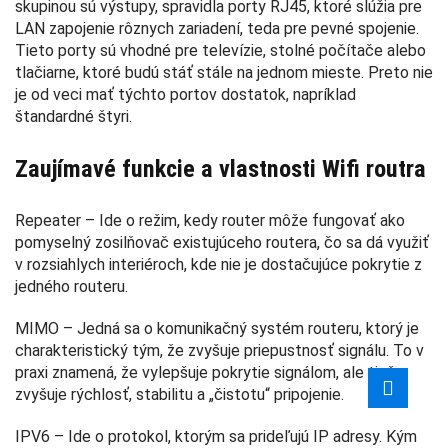
skupinou sú výstupy, spravidla porty RJ45, ktoré slúžia pre
LAN zapojenie rôznych zariadení, teda pre pevné spojenie.
Tieto porty sú vhodné pre televízie, stolné počítače alebo
tlačiarne, ktoré budú stáť stále na jednom mieste. Preto nie
je od veci mať týchto portov dostatok, napríklad
štandardné štyri.
Zaujímavé funkcie a vlastnosti Wifi routra
Repeater – Ide o režim, kedy router môže fungovať ako
pomyselný zosilňovač existujúceho routera, čo sa dá využiť
v rozsiahlych interiéroch, kde nie je dostačujúce pokrytie z
jedného routeru.
MIMO – Jedná sa o komunikačný systém routeru, ktorý je
charakteristický tým, že zvyšuje priepustnosť signálu. To v
praxi znamená, že vylepšuje pokrytie signálom, ale tiež
zvyšuje rýchlosť, stabilitu a „čistotu“ pripojenie.
IPV6 – Ide o protokol, ktorým sa prideľujú IP adresy. Kým