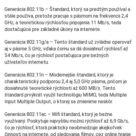
Generácia 802.11b – Štandard, ktorý sa predtým používal a
stále používa, pretože pracuje s pásmom na frekvencii 2,4
GHz, a teoretickou rýchlosťou pripojenia 11 Mb/s, teda
dostačujúce pre základné úkony na internete.
Generácia 802.11g/a – Tento štandard už zvládne operovať
aj v pásme 5 GHz, vďaka čomu sa dá dosiahnuť rýchlosť až
54 Mb/s, čo je rýchlosť postačujúca pre bežných
užívateľov internetu.
Generácia 802.11n – Modernejšie štandard, ktorý je
charakteristický podporou 2,4 aj 5,0 GHz pásma, pričom je
dosiahnuté teoretické rýchlosti až 600 MB/s. Tento
štandard prvýkrát využil technológiu MIMO, teda Multiple
Input Multiple Output, o ktorej sa zmienime neskôr.
Generácia 802.11ac – Wifi štandard, ktorý je bežne
využívaný. Poskytuje najvyššiu možnú rýchlosť až 6,9 Gb/s,
čo je rýchlosť, ktorá prakticky neobmedzuje akejkoľvek
činnosti na internete, od sledovania filmov, cez online hranie