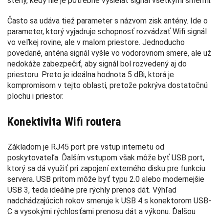
steny, kedy nie je potrebné vysielať signál všetkými smermi.
Často sa udáva tiež parameter s názvom zisk antény. Ide o
parameter, ktorý vyjadruje schopnosť rozvádzať Wifi signál
vo veľkej rovine, ale v malom priestore. Jednoducho
povedané, anténa signál vyšle vo vodorovnom smere, ale už
nedokáže zabezpečiť, aby signál bol rozvedený aj do
priestoru. Preto je ideálna hodnota 5 dBi, ktorá je
kompromisom v tejto oblasti, pretože pokrýva dostatočnú
plochu i priestor.
Konektivita Wifi routera
Základom je RJ45 port pre vstup internetu od
poskytovateľa. Ďalším vstupom však môže byť USB port,
ktorý sa dá využiť pri zapojení externého disku pre funkciu
servera. USB pritom môže byť typu 2.0 alebo modernejšie
USB 3, teda ideálne pre rýchly prenos dát. Výhľad
nadchádzajúcich rokov smeruje k USB 4 s konektorom USB-
C a vysokými rýchlosťami prenosu dát a výkonu. Ďalšou