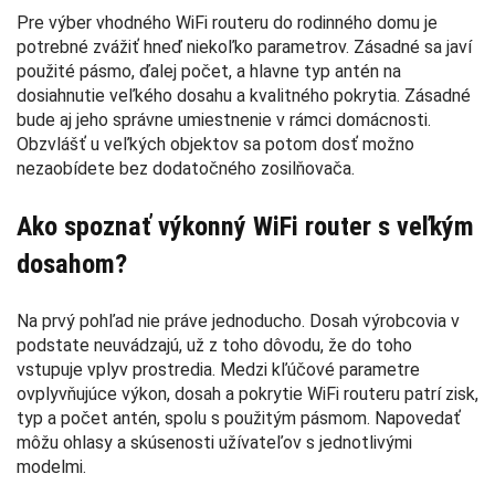
Pre výber vhodného WiFi routeru do rodinného domu je
potrebné zvážiť hneď niekoľko parametrov. Zásadné sa javí
použité pásmo, ďalej počet, a hlavne typ antén na
dosiahnutie veľkého dosahu a kvalitného pokrytia. Zásadné
bude aj jeho správne umiestnenie v rámci domácnosti.
Obzvlášť u veľkých objektov sa potom dosť možno
nezaobídete bez dodatočného zosilňovača.
Ako spoznať výkonný WiFi router s veľkým
dosahom?
Na prvý pohľad nie práve jednoducho. Dosah výrobcovia v
podstate neuvádzajú, už z toho dôvodu, že do toho
vstupuje vplyv prostredia. Medzi kľúčové parametre
ovplyvňujúce výkon, dosah a pokrytie WiFi routeru patrí zisk,
typ a počet antén, spolu s použitým pásmom. Napovedať
môžu ohlasy a skúsenosti užívateľov s jednotlivými
modelmi.