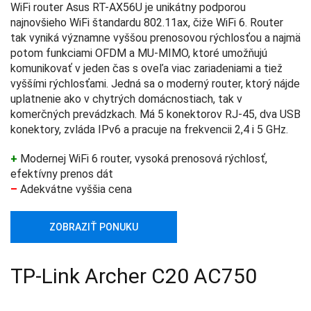
WiFi router Asus RT-AX56U je unikátny podporou
najnovšieho WiFi štandardu 802.11ax, čiže WiFi 6. Router
tak vyniká významne vyššou prenosovou rýchlosťou a najmä
potom funkciami OFDM a MU-MIMO, ktoré umožňujú
komunikovať v jeden čas s oveľa viac zariadeniami a tiež
vyššími rýchlosťami. Jedná sa o moderný router, ktorý nájde
uplatnenie ako v chytrých domácnostiach, tak v
komerčných prevádzkach. Má 5 konektorov RJ-45, dva USB
konektory, zvláda IPv6 a pracuje na frekvencii 2,4 i 5 GHz.
+
Modernej WiFi 6 router, vysoká prenosová rýchlosť,
efektívny prenos dát
–
Adekvátne vyššia cena
ZOBRAZIŤ PONUKU
TP-Link Archer C20 AC750