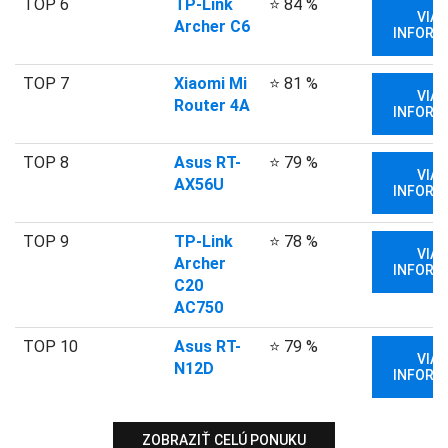
TOP 6
TP-Link
⭐ 84 %
VIAC
Archer C6
INFORM
TOP 7
Xiaomi Mi
⭐ 81 %
VIAC
Router 4A
INFORM
TOP 8
Asus RT-
⭐ 79 %
VIAC
AX56U
INFORM
TOP 9
TP-Link
⭐ 78 %
VIAC
Archer
INFORM
C20
AC750
TOP 10
Asus RT-
⭐ 79 %
VIAC
N12D
INFORM
ZOBRAZIŤ CELÚ PONUKU