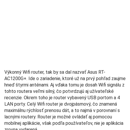
Výkonný Wifi router, tak by sa dal nazvať Asus RT-
AC1200G+. Ide o zariadenie, ktoré už na prvý pohľad zaujme
hneď štyrmi anténami. Aj vďaka tomu je dosah Wifi signálu z
tohto routera veľmi silný, čo potvrdzujú aj užívateľské
recenzie. Okrem toho je router vybavený USB portom a 4
LAN porty. Celý Wifi router je dvojpásmový, čo znamená
maximálnu rýchlosť prenosu dát, a to najmä v porovnaní s
lacnými routery. Router je možné ovládať aj pomocou
mobilnej aplikácie, však podľa používateľov, nie je aplikácia
zrovna vydarená.