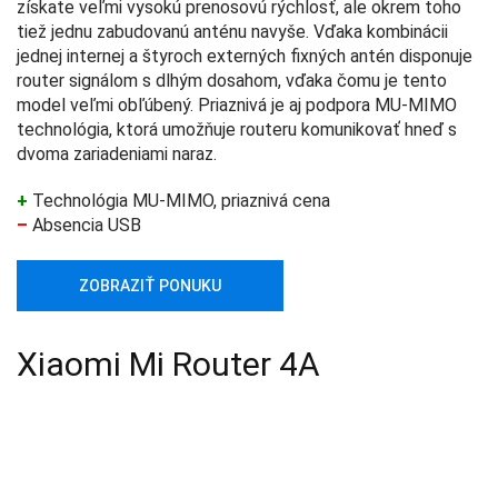
získate veľmi vysokú prenosovú rýchlosť, ale okrem toho
tiež jednu zabudovanú anténu navyše. Vďaka kombinácii
jednej internej a štyroch externých fixných antén disponuje
router signálom s dlhým dosahom, vďaka čomu je tento
model veľmi obľúbený. Priaznivá je aj podpora MU-MIMO
technológia, ktorá umožňuje routeru komunikovať hneď s
dvoma zariadeniami naraz.
+
Technológia MU-MIMO, priaznivá cena
–
Absencia USB
ZOBRAZIŤ PONUKU
Xiaomi Mi Router 4A