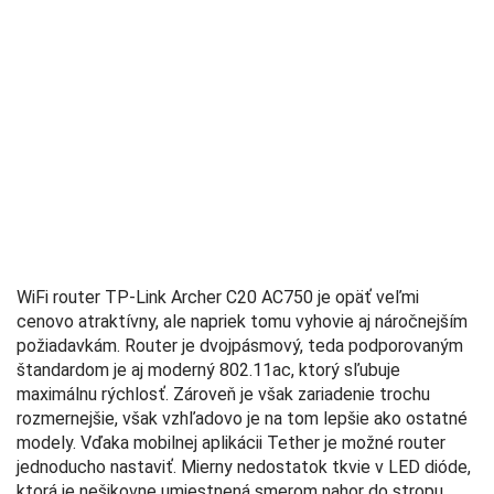
WiFi router TP-Link Archer C20 AC750 je opäť veľmi
cenovo atraktívny, ale napriek tomu vyhovie aj náročnejším
požiadavkám. Router je dvojpásmový, teda podporovaným
štandardom je aj moderný 802.11ac, ktorý sľubuje
maximálnu rýchlosť. Zároveň je však zariadenie trochu
rozmernejšie, však vzhľadovo je na tom lepšie ako ostatné
modely. Vďaka mobilnej aplikácii Tether je možné router
jednoducho nastaviť. Mierny nedostatok tkvie v LED dióde,
ktorá je nešikovne umiestnená smerom nahor do stropu.