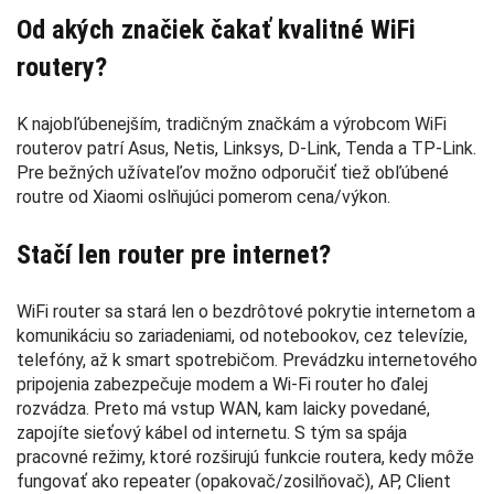
Od akých značiek čakať kvalitné WiFi
routery?
K najobľúbenejším, tradičným značkám a výrobcom WiFi
routerov patrí Asus, Netis, Linksys, D-Link, Tenda a TP-Link.
Pre bežných užívateľov možno odporučiť tiež obľúbené
routre od Xiaomi oslňujúci pomerom cena/výkon.
Stačí len router pre internet?
WiFi router sa stará len o bezdrôtové pokrytie internetom a
komunikáciu so zariadeniami, od notebookov, cez televízie,
telefóny, až k smart spotrebičom. Prevádzku internetového
pripojenia zabezpečuje modem a Wi-Fi router ho ďalej
rozvádza. Preto má vstup WAN, kam laicky povedané,
zapojíte sieťový kábel od internetu. S tým sa spája
pracovné režimy, ktoré rozširujú funkcie routera, kedy môže
fungovať ako repeater (opakovač/zosilňovač), AP, Client