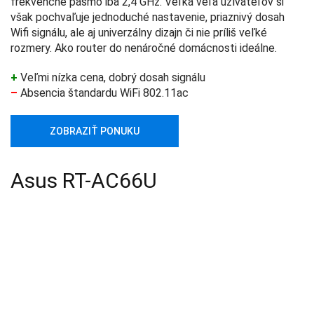
frekvenčné pásmo iba 2,4 GHz. Veľká veľa užívateľov si
však pochvaľuje jednoduché nastavenie, priaznivý dosah
Wifi signálu, ale aj univerzálny dizajn či nie príliš veľké
rozmery. Ako router do nenáročné domácnosti ideálne.
+
Veľmi nízka cena, dobrý dosah signálu
–
Absencia štandardu WiFi 802.11ac
ZOBRAZIŤ PONUKU
Asus RT-AC66U