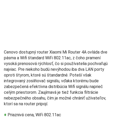
Cenovo dostupný router Xiaomi Mi Router 4A ovláda dve
pásma a Wifi štandard WiFi 802.11ac, z čoho pramení
vysoká prenosová rýchlosť, čo si používatelia pochvaľujú
najviac. Pre niekoho budú nevýhodou iba dva LAN porty
oproti štyrom, ktoré sú štandardné. Poteší však
integrovaný zosilňovač signálu, vďaka ktorému bude
zabezpečená efektívna distribúcia Wifi signálu naprieč
celým priestorom. Zaujímavá je tiež funkcia filtrácie
nebezpečného obsahu, čím je možné chrániť užívateľov,
ktorí sa na router pripojí.
+
Priaznivá cena, WiFi 802.11ac