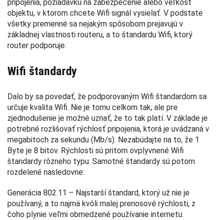
pripojenia, požiadavku na zabezpečenie alebo veľkosť
objektu, v ktorom chcete Wifi signál vysielať. V podstate
všetky premenné sa nejakým spôsobom prejavujú v
základnej vlastnosti routeru, a to štandardu Wifi, ktorý
router podporuje.
Wifi štandardy
Dalo by sa povedať, že podporovaným Wifi štandardom sa
určuje kvalita Wifi. Nie je tomu celkom tak, ale pre
zjednodušenie je možné uznať, že to tak platí. V základe je
potrebné rozlišovať rýchlosť pripojenia, ktorá je uvádzaná v
megabitoch za sekundu (Mb/s). Nezabúdajte na to, že 1
Byte je 8 bitov. Rýchlosti sú pritom ovplyvnené Wifi
štandardy rôzneho typu. Samotné štandardy sú potom
rozdelené nasledovne:
Generácia 802.11 – Najstarší štandard, ktorý už nie je
používaný, a to najmä kvôli malej prenosové rýchlosti, z
čoho plynie veľmi obmedzené používanie internetu.