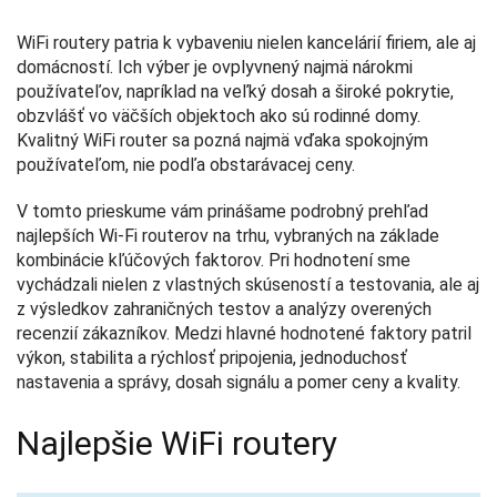
WiFi routery patria k vybaveniu nielen kancelárií firiem, ale aj
domácností. Ich výber je ovplyvnený najmä nárokmi
používateľov, napríklad na veľký dosah a široké pokrytie,
obzvlášť vo väčších objektoch ako sú rodinné domy.
Kvalitný WiFi router sa pozná najmä vďaka spokojným
používateľom, nie podľa obstarávacej ceny.
V tomto prieskume vám prinášame podrobný prehľad
najlepších Wi-Fi routerov na trhu, vybraných na základe
kombinácie kľúčových faktorov. Pri hodnotení sme
vychádzali nielen z vlastných skúseností a testovania, ale aj
z výsledkov zahraničných testov a analýzy overených
recenzií zákazníkov. Medzi hlavné hodnotené faktory patril
výkon, stabilita a rýchlosť pripojenia, jednoduchosť
nastavenia a správy, dosah signálu a pomer ceny a kvality.
Najlepšie WiFi routery