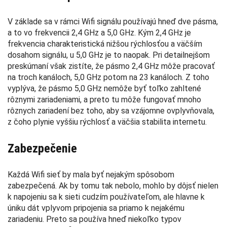
V základe sa v rámci Wifi signálu používajú hneď dve pásma,
a to vo frekvencii 2,4 GHz a 5,0 GHz. Kým 2,4 GHz je
frekvencia charakteristická nižšou rýchlosťou a väčším
dosahom signálu, u 5,0 GHz je to naopak. Pri detailnejšom
preskúmaní však zistíte, že pásmo 2,4 GHz môže pracovať
na troch kanáloch, 5,0 GHz potom na 23 kanáloch. Z toho
vyplýva, že pásmo 5,0 GHz nemôže byť toľko zahltené
rôznymi zariadeniami, a preto tu môže fungovať mnoho
rôznych zariadení bez toho, aby sa vzájomne ovplyvňovala,
z čoho plynie vyššiu rýchlosť a väčšia stabilita internetu.
Zabezpečenie
Každá Wifi sieť by mala byť nejakým spôsobom
zabezpečená. Ak by tomu tak nebolo, mohlo by dôjsť nielen
k napojeniu sa k sieti cudzím používateľom, ale hlavne k
úniku dát vplyvom pripojenia sa priamo k nejakému
zariadeniu. Preto sa používa hneď niekoľko typov