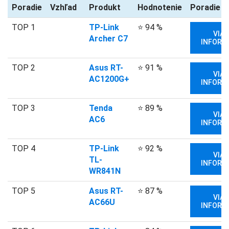
Poradie
Vzhľad
Produkt
Hodnotenie
Poradie
TOP 1
TP-Link
⭐ 94 %
VIAC
Archer C7
INFORM
TOP 2
Asus RT-
⭐ 91 %
VIAC
AC1200G+
INFORM
TOP 3
Tenda
⭐ 89 %
VIAC
AC6
INFORM
TOP 4
TP-Link
⭐ 92 %
VIAC
TL-
INFORM
WR841N
TOP 5
Asus RT-
⭐ 87 %
VIAC
AC66U
INFORM