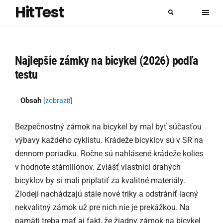
HitTest
Najlepšie zámky na bicykel (2026) podľa
testu
Obsah
[
zobraziť
]
Bezpečnostný zámok na bicykel by mal byť súčasťou
výbavy každého cyklistu. Krádeže bicyklov sú v SR na
dennom poriadku. Ročne sú nahlásené krádeže kolies
v hodnote stámiliónov. Zvlášť vlastníci drahých
bicyklov by si mali priplatiť za kvalitné materiály.
Zlodeji nachádzajú stále nové triky a odstrániť lacný
nekvalitný zámok už pre nich nie je prekážkou. Na
pamäti treba mať aj fakt, že žiadny zámok na bicykel