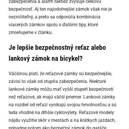
zabezpečenia a alarm taktiež zvyšuje celkovú
bezpečnosť. Aj ten najodolnejšie zámok však nie je
nezničiteľný, a preto sa odporúča kombinácia
viacerých zámkov spolu s ďalšími tipy, ktoré
zmieňujeme v článku.
Je lepšie bezpečnostný reťaz alebo
lankový zámok na bicykel?
Väčšinou platí, že reťazové zámky sú bezpečnejšie,
závisí to však od stupňa zabezpečenia. Niektoré
lankové zámky môžu mať vyšší stupeň bezpečnosti
než reťazové, ak majú väčší priemer. Lankové zámky
na rozdiel od reťazí vynikajú svojou hmotnosťou a sú
teda vhodné na dlhšie cyklovýlety. Reťazové modely
nájdu využitie skôr v mestách a na krátkych jazdách,
prípadne potom ako bezpečný zámok do garáže.