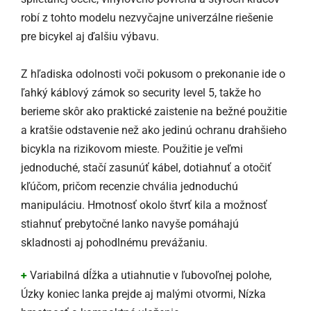
robí z tohto modelu nezvyčajne univerzálne riešenie
pre bicykel aj ďalšiu výbavu.
Z hľadiska odolnosti voči pokusom o prekonanie ide o
ľahký káblový zámok so security level 5, takže ho
berieme skôr ako praktické zaistenie na bežné použitie
a kratšie odstavenie než ako jedinú ochranu drahšieho
bicykla na rizikovom mieste. Použitie je veľmi
jednoduché, stačí zasunúť kábel, dotiahnuť a otočiť
kľúčom, pričom recenzie chvália jednoduchú
manipuláciu. Hmotnosť okolo štvrť kila a možnosť
stiahnuť prebytočné lanko navyše pomáhajú
skladnosti aj pohodlnému prevážaniu.
+
Variabilná dĺžka a utiahnutie v ľubovoľnej polohe,
Úzky koniec lanka prejde aj malými otvormi, Nízka