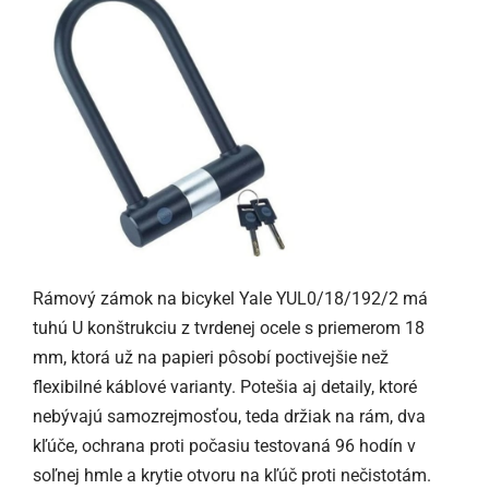
Rámový zámok na bicykel Yale YUL0/18/192/2 má
tuhú U konštrukciu z tvrdenej ocele s priemerom 18
mm, ktorá už na papieri pôsobí poctivejšie než
flexibilné káblové varianty. Potešia aj detaily, ktoré
nebývajú samozrejmosťou, teda držiak na rám, dva
kľúče, ochrana proti počasiu testovaná 96 hodín v
soľnej hmle a krytie otvoru na kľúč proti nečistotám.