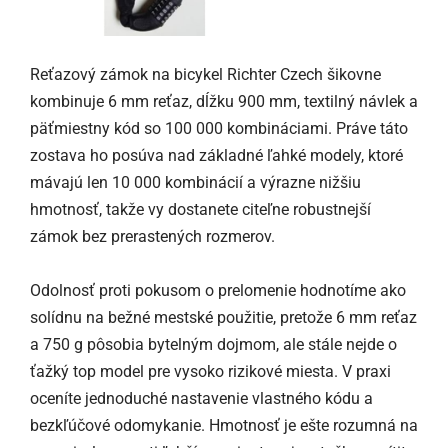
Reťazový zámok na bicykel Richter Czech šikovne
kombinuje 6 mm reťaz, dĺžku 900 mm, textilný návlek a
päťmiestny kód so 100 000 kombináciami. Práve táto
zostava ho posúva nad základné ľahké modely, ktoré
mávajú len 10 000 kombinácií a výrazne nižšiu
hmotnosť, takže vy dostanete citeľne robustnejší
zámok bez prerastených rozmerov.
Odolnosť proti pokusom o prelomenie hodnotíme ako
solídnu na bežné mestské použitie, pretože 6 mm reťaz
a 750 g pôsobia bytelným dojmom, ale stále nejde o
ťažký top model pre vysoko rizikové miesta. V praxi
oceníte jednoduché nastavenie vlastného kódu a
bezkľúčové odomykanie. Hmotnosť je ešte rozumná na