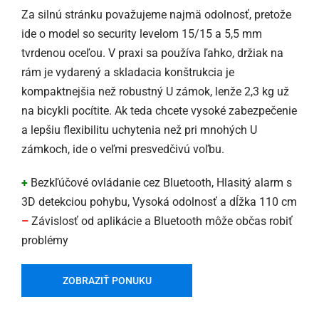
Za silnú stránku považujeme najmä odolnosť, pretože
ide o model so security levelom 15/15 a 5,5 mm
tvrdenou oceľou. V praxi sa používa ľahko, držiak na
rám je vydarený a skladacia konštrukcia je
kompaktnejšia než robustný U zámok, lenže 2,3 kg už
na bicykli pocítite. Ak teda chcete vysoké zabezpečenie
a lepšiu flexibilitu uchytenia než pri mnohých U
zámkoch, ide o veľmi presvedčivú voľbu.
+
Bezkľúčové ovládanie cez Bluetooth, Hlasitý alarm s
3D detekciou pohybu, Vysoká odolnosť a dĺžka 110 cm
–
Závislosť od aplikácie a Bluetooth môže občas robiť
problémy
ZOBRAZIŤ PONUKU