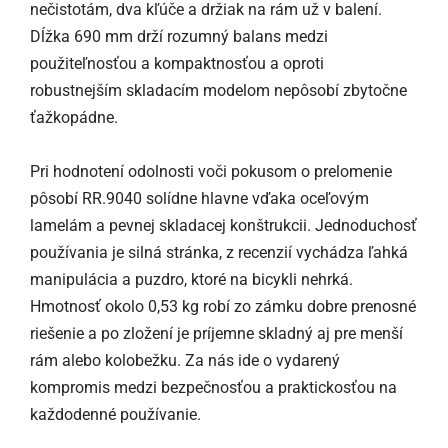
nečistotám, dva kľúče a držiak na rám už v balení.
Dĺžka 690 mm drží rozumný balans medzi
použiteľnosťou a kompaktnosťou a oproti
robustnejším skladacím modelom nepôsobí zbytočne
ťažkopádne.
Pri hodnotení odolnosti voči pokusom o prelomenie
pôsobí RR.9040 solídne hlavne vďaka oceľovým
lamelám a pevnej skladacej konštrukcii. Jednoduchosť
používania je silná stránka, z recenzií vychádza ľahká
manipulácia a puzdro, ktoré na bicykli nehrká.
Hmotnosť okolo 0,53 kg robí zo zámku dobre prenosné
riešenie a po zložení je príjemne skladný aj pre menší
rám alebo kolobežku. Za nás ide o vydarený
kompromis medzi bezpečnosťou a praktickosťou na
každodenné používanie.