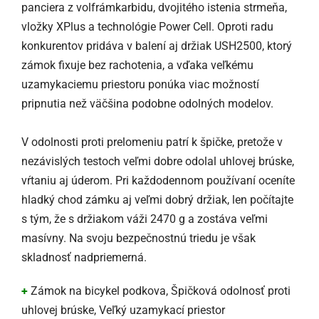
panciera z volfrámkarbidu, dvojitého istenia strmeňa,
vložky XPlus a technológie Power Cell. Oproti radu
konkurentov pridáva v balení aj držiak USH2500, ktorý
zámok fixuje bez rachotenia, a vďaka veľkému
uzamykaciemu priestoru ponúka viac možností
pripnutia než väčšina podobne odolných modelov.
V odolnosti proti prelomeniu patrí k špičke, pretože v
nezávislých testoch veľmi dobre odolal uhlovej brúske,
vŕtaniu aj úderom. Pri každodennom používaní oceníte
hladký chod zámku aj veľmi dobrý držiak, len počítajte
s tým, že s držiakom váži 2470 g a zostáva veľmi
masívny. Na svoju bezpečnostnú triedu je však
skladnosť nadpriemerná.
+
Zámok na bicykel podkova, Špičková odolnosť proti
uhlovej brúske, Veľký uzamykací priestor