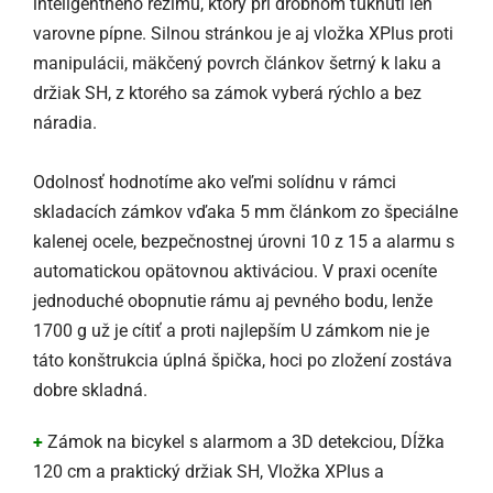
inteligentného režimu, ktorý pri drobnom ťuknutí len
varovne pípne. Silnou stránkou je aj vložka XPlus proti
manipulácii, mäkčený povrch článkov šetrný k laku a
držiak SH, z ktorého sa zámok vyberá rýchlo a bez
náradia.
Odolnosť hodnotíme ako veľmi solídnu v rámci
skladacích zámkov vďaka 5 mm článkom zo špeciálne
kalenej ocele, bezpečnostnej úrovni 10 z 15 a alarmu s
automatickou opätovnou aktiváciou. V praxi oceníte
jednoduché obopnutie rámu aj pevného bodu, lenže
1700 g už je cítiť a proti najlepším U zámkom nie je
táto konštrukcia úplná špička, hoci po zložení zostáva
dobre skladná.
+
Zámok na bicykel s alarmom a 3D detekciou, Dĺžka
120 cm a praktický držiak SH, Vložka XPlus a