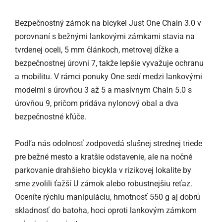
Bezpečnostný zámok na bicykel Just One Chain 3.0 v
porovnaní s bežnými lankovými zámkami stavia na
tvrdenej oceli, 5 mm článkoch, metrovej dĺžke a
bezpečnostnej úrovni 7, takže lepšie vyvažuje ochranu
a mobilitu. V rámci ponuky One sedí medzi lankovými
modelmi s úrovňou 3 až 5 a masívnym Chain 5.0 s
úrovňou 9, pričom pridáva nylonový obal a dva
bezpečnostné kľúče.
Podľa nás odolnosť zodpovedá slušnej strednej triede
pre bežné mesto a kratšie odstavenie, ale na nočné
parkovanie drahšieho bicykla v rizikovej lokalite by
sme zvolili ťažší U zámok alebo robustnejšiu reťaz.
Oceníte rýchlu manipuláciu, hmotnosť 550 g aj dobrú
skladnosť do batoha, hoci oproti lankovým zámkom