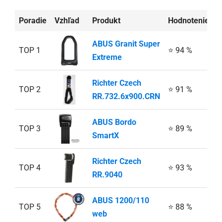
Poradie
Vzhľad
Produkt
Hodnotenie
A
ABUS Granit Super
TOP 1
⭐ 94 %
Extreme
Richter Czech
TOP 2
⭐ 91 %
RR.732.6x900.CRN
ABUS Bordo
TOP 3
⭐ 89 %
SmartX
Richter Czech
TOP 4
⭐ 93 %
RR.9040
ABUS 1200/110
TOP 5
⭐ 88 %
web