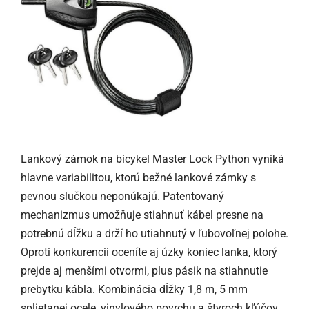
Lankový zámok na bicykel Master Lock Python vyniká
hlavne variabilitou, ktorú bežné lankové zámky s
pevnou slučkou neponúkajú. Patentovaný
mechanizmus umožňuje stiahnuť kábel presne na
potrebnú dĺžku a drží ho utiahnutý v ľubovoľnej polohe.
Oproti konkurencii oceníte aj úzky koniec lanka, ktorý
prejde aj menšími otvormi, plus pásik na stiahnutie
prebytku kábla. Kombinácia dĺžky 1,8 m, 5 mm
splietanej ocele, vinylového povrchu a štyroch kľúčov