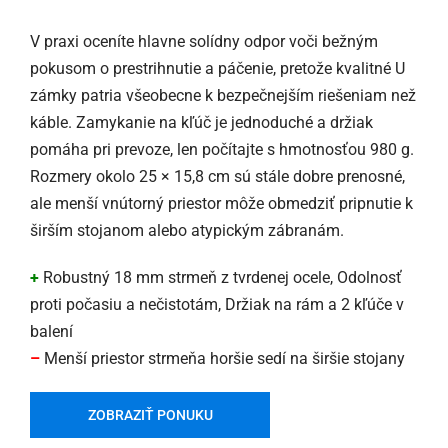
V praxi oceníte hlavne solídny odpor voči bežným
pokusom o prestrihnutie a páčenie, pretože kvalitné U
zámky patria všeobecne k bezpečnejším riešeniam než
káble. Zamykanie na kľúč je jednoduché a držiak
pomáha pri prevoze, len počítajte s hmotnosťou 980 g.
Rozmery okolo 25 × 15,8 cm sú stále dobre prenosné,
ale menší vnútorný priestor môže obmedziť pripnutie k
širším stojanom alebo atypickým zábranám.
+
Robustný 18 mm strmeň z tvrdenej ocele, Odolnosť
proti počasiu a nečistotám, Držiak na rám a 2 kľúče v
balení
–
Menší priestor strmeňa horšie sedí na širšie stojany
ZOBRAZIŤ PONUKU