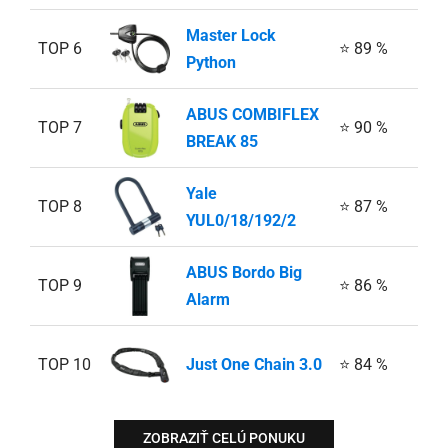
Master Lock
TOP 6
⭐ 89 %
Python
ABUS COMBIFLEX
TOP 7
⭐ 90 %
BREAK 85
Yale
TOP 8
⭐ 87 %
YUL0/18/192/2
ABUS Bordo Big
TOP 9
⭐ 86 %
Alarm
TOP 10
Just One Chain 3.0
⭐ 84 %
ZOBRAZIŤ CELÚ PONUKU