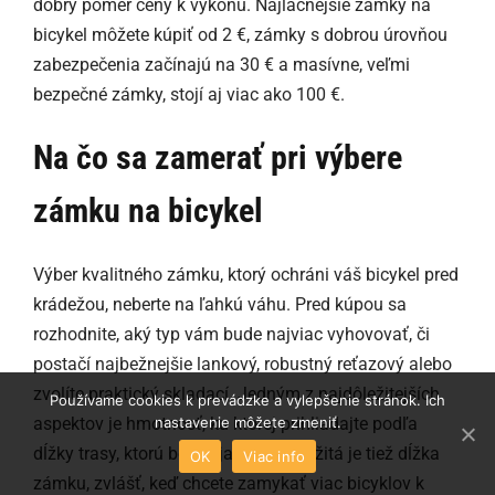
dobrý pomer ceny k výkonu. Najlacnejšie zámky na
bicykel môžete kúpiť od 2 €, zámky s dobrou úrovňou
zabezpečenia začínajú na 30 € a masívne, veľmi
bezpečné zámky, stojí aj viac ako 100 €.
Na čo sa zamerať pri výbere
zámku na bicykel
Výber kvalitného zámku, ktorý ochráni váš bicykel pred
krádežou, neberte na ľahkú váhu. Pred kúpou sa
rozhodnite, aký typ vám bude najviac vyhovovať, či
postačí najbežnejšie lankový, robustný reťazový alebo
zvolíte praktický skladací. Jedným z najdôležitejších
Používame cookies k prevádzke a vylepšenie stránok. Ich
nastavenie môžete zmeniť.
aspektov je hmotnosť, ku ktorej prihliadajte podľa
dĺžky trasy, ktorú bežne jazdíte. Dôležitá je tiež dĺžka
OK
Viac info
zámku, zvlášť, keď chcete zamykať viac bicyklov k