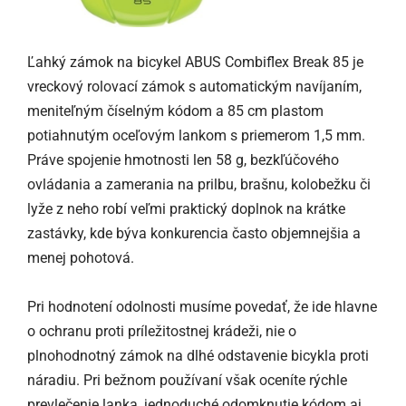
Ľahký zámok na bicykel ABUS Combiflex Break 85 je
vreckový rolovací zámok s automatickým navíjaním,
meniteľným číselným kódom a 85 cm plastom
potiahnutým oceľovým lankom s priemerom 1,5 mm.
Práve spojenie hmotnosti len 58 g, bezkľúčového
ovládania a zamerania na prilbu, brašnu, kolobežku či
lyže z neho robí veľmi praktický doplnok na krátke
zastávky, kde býva konkurencia často objemnejšia a
menej pohotová.
Pri hodnotení odolnosti musíme povedať, že ide hlavne
o ochranu proti príležitostnej krádeži, nie o
plnohodnotný zámok na dlhé odstavenie bicykla proti
náradiu. Pri bežnom používaní však oceníte rýchle
prevlečenie lanka, jednoduché odomknutie kódom aj