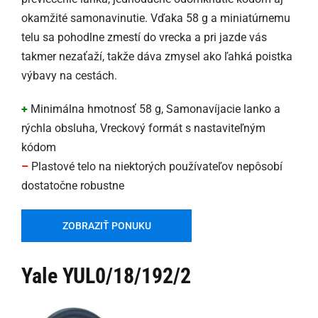
okamžité samonavinutie. Vďaka 58 g a miniatúrnemu
telu sa pohodlne zmestí do vrecka a pri jazde vás
takmer nezaťaží, takže dáva zmysel ako ľahká poistka
výbavy na cestách.
+
Minimálna hmotnosť 58 g, Samonavíjacie lanko a
rýchla obsluha, Vreckový formát s nastaviteľným
kódom
–
Plastové telo na niektorých používateľov nepôsobí
dostatočne robustne
ZOBRAZIŤ PONUKU
Yale YUL0/18/192/2