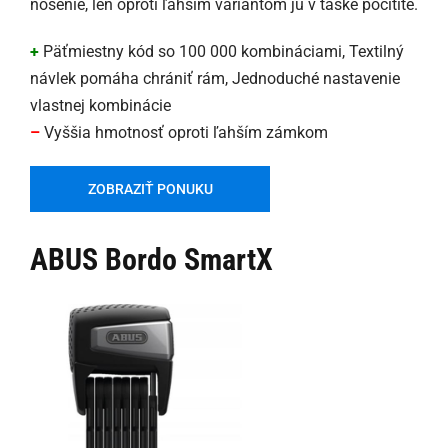
nosenie, len oproti ľahším variantom ju v taške pocítite.
+
Päťmiestny kód so 100 000 kombináciami, Textilný
návlek pomáha chrániť rám, Jednoduché nastavenie
vlastnej kombinácie
–
Vyššia hmotnosť oproti ľahším zámkom
ZOBRAZIŤ PONUKU
ABUS Bordo SmartX