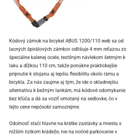
Kódový zámok na bicykel ABUS 1200/110 web sa od
lacných špirálových zámkov odlišuje 4 mm reťazou zo
špeciálne kalenej ocele, textilným návlekom šetrným k
laku a dĺžkou 110 cm, takže ponúkne praktickejšie
pripnutie k stojanu aj lepšiu flexibilitu okolo rámu a
bicykla. Za nás zaujme aj tým, že ide o skladnejšiu
alternatívu k bežným lankám, má kódové odomykanie
bez kľúča a dá sa voziť omotaný na sedlovke, čo v
tejto cene nepôsobí samozrejme.
Odolnosť stačí hlavne na krátke zastávky a miesta s
nižším rizikom krádeže, nie na nočné parkovanie v