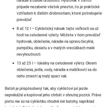
náradie a ďalšie drobnosti. Hydrovak v tomto
prípade nezaberie všetok priestor, čo je praktické
vzhľadom k ďalším drobnostiam, ktoré potrebujete
prevážať.
8 až 12 l – Cyklistický ruksak tejto veľkosti sa už
hodí na celodenné výlety. Môžete v ňom prevážať
hydrovak, oblečenie, náradie na opravu bicykla,
pumpičku, desiatu a v malých vrecúškach malé
nevyhnutnosti.
13 až 25 l – Ideálny na celodenné výlety. Okrem
oblečenia, jedla, vody, náradia a maličkostí sa do
neho zmestí aj malý spací vak.
Batoh je prispôsobený tak, aby cyklistovi pri jazde
neprekážal a kopíroval jeho chrbát v ohnutej pozícii. Práve
preto nie sú na cyklistiku vhodné iné batohy, napríklad