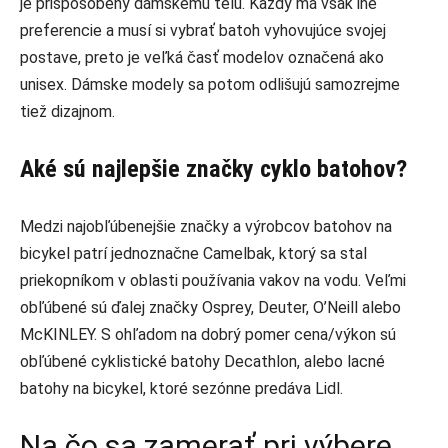
je prispôsobený dámskemu telu. Každý má však iné
preferencie a musí si vybrať batoh vyhovujúce svojej
postave, preto je veľká časť modelov označená ako
unisex. Dámske modely sa potom odlišujú samozrejme
tiež dizajnom.
Aké sú najlepšie značky cyklo batohov?
Medzi najobľúbenejšie značky a výrobcov batohov na
bicykel patrí jednoznačne Camelbak, ktorý sa stal
priekopníkom v oblasti používania vakov na vodu. Veľmi
obľúbené sú ďalej značky Osprey, Deuter, O’Neill alebo
McKINLEY. S ohľadom na dobrý pomer cena/výkon sú
obľúbené cyklistické batohy Decathlon, alebo lacné
batohy na bicykel, ktoré sezónne predáva Lidl.
Na čo sa zamerať pri výbere