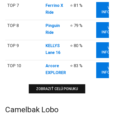
TOP 7
Ferrino X
⭐ 81 %
VIA
Ride
INFORM
TOP 8
Pinguin
⭐ 79 %
VIA
Ride
INFORM
TOP 9
KELLYS
⭐ 80 %
VIA
Lane 16
INFORM
TOP 10
Arcore
⭐ 83 %
VIA
EXPLORER
INFORM
ZOBRAZIŤ CELÚ PONUKU
Camelbak Lobo