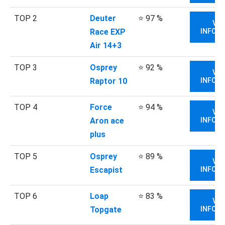
TOP 2
Deuter
⭐ 97 %
VIA
Race EXP
INFORM
Air 14+3
TOP 3
Osprey
⭐ 92 %
VIA
Raptor 10
INFORM
TOP 4
Force
⭐ 94 %
VIA
Aron ace
INFORM
plus
TOP 5
Osprey
⭐ 89 %
VIA
Escapist
INFORM
TOP 6
Loap
⭐ 83 %
VIA
Topgate
INFORM