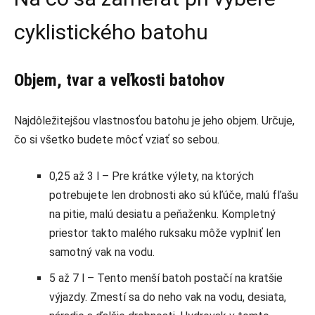
cyklistického batohu
Objem, tvar a veľkosti batohov
Najdôležitejšou vlastnosťou batohu je jeho objem. Určuje,
čo si všetko budete môcť vziať so sebou.
0,25 až 3 l – Pre krátke výlety, na ktorých
potrebujete len drobnosti ako sú kľúče, malú fľašu
na pitie, malú desiatu a peňaženku. Kompletný
priestor takto malého ruksaku môže vyplniť len
samotný vak na vodu.
5 až 7 l – Tento menší batoh postačí na kratšie
výjazdy. Zmestí sa do neho vak na vodu, desiata,