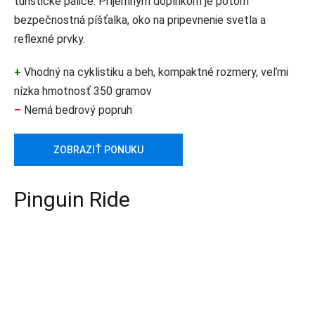
turistické palice. Príjemným doplnkom je potom
bezpečnostná píšťalka, oko na pripevnenie svetla a
reflexné prvky.
+
Vhodný na cyklistiku a beh, kompaktné rozmery, veľmi
nízka hmotnosť 350 gramov
–
Nemá bedrový popruh
ZOBRAZIŤ PONUKU
Pinguin Ride