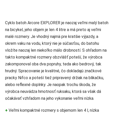
Cyklo batoh Arcore EXPLORER je naozaj veľmi malý batoh
na bicykel, jeho objem je len 4 litre a má preto aj veľmi
malé rozmery. Je vhodný najmä pre kratšie výjazdy, a
okrem vaku na vodu, ktorý nie je súčasťou, do batohu
vložíte naozaj len niekoľko málo drobností. S ohľadom na
takto kompaktné rozmery obzvlášť poteší, že výrobca
zakomponoval oba dva popruhy, teda ako bedrový, tak
hrudný. Spracovanie je kvalitné, čo dokladajú značkové
pracky Nifco a poteší tiež pripravený držiak na blikačku,
alebo reflexné doplnky. Je naopak trochu škoda, že
výrobca neuvádza hmotnosť ruksaku, ktorá sa však dá
očakávať vzhľadom na jeho vykonanie veľmi nízka.
+
Veľmi kompaktné rozmery s objemom len 4 l, nízka