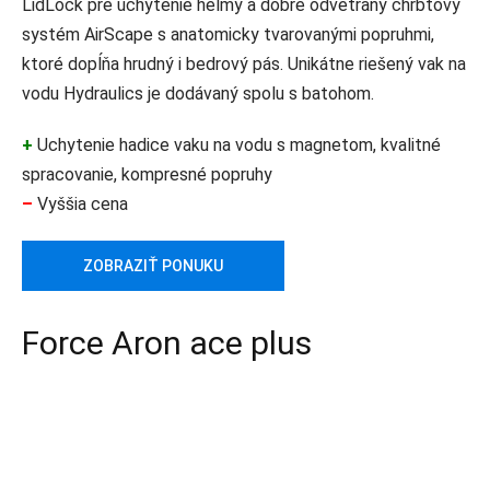
LidLock pre uchytenie helmy a dobre odvetraný chrbtový
systém AirScape s anatomicky tvarovanými popruhmi,
ktoré dopĺňa hrudný i bedrový pás. Unikátne riešený vak na
vodu Hydraulics je dodávaný spolu s batohom.
+
Uchytenie hadice vaku na vodu s magnetom, kvalitné
spracovanie, kompresné popruhy
–
Vyššia cena
ZOBRAZIŤ PONUKU
Force Aron ace plus