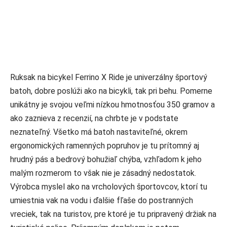
Ruksak na bicykel Ferrino X Ride je univerzálny športový
batoh, dobre poslúži ako na bicykli, tak pri behu. Pomerne
unikátny je svojou veľmi nízkou hmotnosťou 350 gramov a
ako zaznieva z recenzií, na chrbte je v podstate
neznateľný. Všetko má batoh nastaviteľné, okrem
ergonomických ramenných popruhov je tu prítomný aj
hrudný pás a bedrový bohužiaľ chýba, vzhľadom k jeho
malým rozmerom to však nie je zásadný nedostatok.
Výrobca myslel ako na vrcholových športovcov, ktorí tu
umiestnia vak na vodu i ďalšie fľaše do postranných
vreciek, tak na turistov, pre ktoré je tu pripravený držiak na