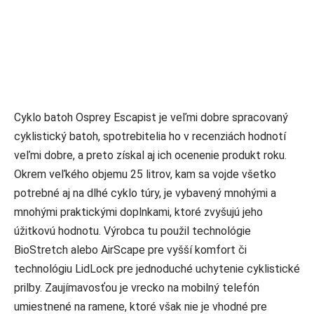
Cyklo batoh Osprey Escapist je veľmi dobre spracovaný
cyklistický batoh, spotrebitelia ho v recenziách hodnotí
veľmi dobre, a preto získal aj ich ocenenie produkt roku.
Okrem veľkého objemu 25 litrov, kam sa vojde všetko
potrebné aj na dlhé cyklo túry, je vybavený mnohými a
mnohými praktickými doplnkami, ktoré zvyšujú jeho
úžitkovú hodnotu. Výrobca tu použil technológie
BioStretch alebo AirScape pre vyšší komfort či
technológiu LidLock pre jednoduché uchytenie cyklistické
prilby. Zaujímavosťou je vrecko na mobilný telefón
umiestnené na ramene, ktoré však nie je vhodné pre