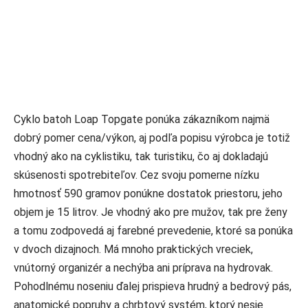
Cyklo batoh Loap Topgate ponúka zákazníkom najmä
dobrý pomer cena/výkon, aj podľa popisu výrobca je totiž
vhodný ako na cyklistiku, tak turistiku, čo aj dokladajú
skúsenosti spotrebiteľov. Cez svoju pomerne nízku
hmotnosť 590 gramov ponúkne dostatok priestoru, jeho
objem je 15 litrov. Je vhodný ako pre mužov, tak pre ženy
a tomu zodpovedá aj farebné prevedenie, ktoré sa ponúka
v dvoch dizajnoch. Má mnoho praktických vreciek,
vnútorný organizér a nechýba ani príprava na hydrovak.
Pohodlnému noseniu ďalej prispieva hrudný a bedrový pás,
anatomické popruhy a chrbtový systém, ktorý nesie