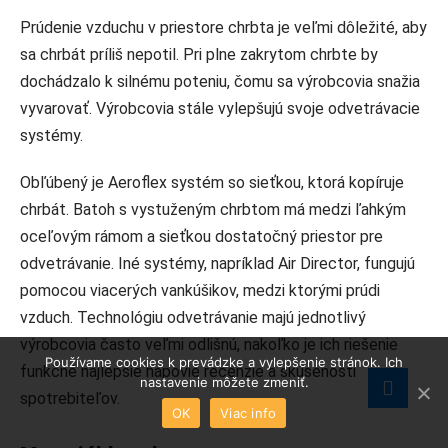
Prúdenie vzduchu v priestore chrbta je veľmi dôležité, aby
sa chrbát príliš nepotil. Pri plne zakrytom chrbte by
dochádzalo k silnému poteniu, čomu sa výrobcovia snažia
vyvarovať. Výrobcovia stále vylepšujú svoje odvetrávacie
systémy.
Obľúbený je Aeroflex systém so sieťkou, ktorá kopíruje
chrbát. Batoh s vystuženým chrbtom má medzi ľahkým
oceľovým rámom a sieťkou dostatočný priestor pre
odvetrávanie. Iné systémy, napríklad Air Director, fungujú
pomocou viacerých vankúšikov, medzi ktorými prúdi
vzduch. Technológiu odvetrávanie majú jednotlivý
výrobcovia často veľmi odlišnú, nakoľko je ich riešenie
Používame cookies k prevádzke a vylepšenie stránok. Ich
funkčné najlepšie napovie recenzie a skúsenosti
nastavenie môžete zmeniť.
spotrebiteľov.
OK
Viac info