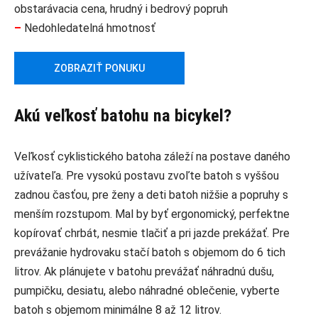
obstarávacia cena, hrudný i bedrový popruh
–
Nedohledatelná hmotnosť
ZOBRAZIŤ PONUKU
Akú veľkosť batohu na bicykel?
Veľkosť cyklistického batoha záleží na postave daného
užívateľa. Pre vysokú postavu zvoľte batoh s vyššou
zadnou časťou, pre ženy a deti batoh nižšie a popruhy s
menším rozstupom. Mal by byť ergonomický, perfektne
kopírovať chrbát, nesmie tlačiť a pri jazde prekážať. Pre
prevážanie hydrovaku stačí batoh s objemom do 6 tich
litrov. Ak plánujete v batohu prevážať náhradnú dušu,
pumpičku, desiatu, alebo náhradné oblečenie, vyberte
batoh s objemom minimálne 8 až 12 litrov.