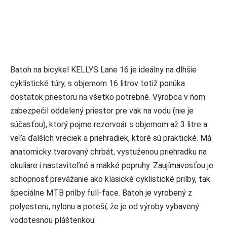
Batoh na bicykel KELLYS Lane 16 je ideálny na dlhšie
cyklistické túry, s objemom 16 litrov totiž ponúka
dostatok priestoru na všetko potrebné. Výrobca v ňom
zabezpečil oddelený priestor pre vak na vodu (nie je
súčasťou), ktorý pojme rezervoár s objemom až 3 litre a
veľa ďalších vreciek a priehradiek, ktoré sú praktické. Má
anatomicky tvarovaný chrbát, vystuženou priehradku na
okuliare i nastaviteľné a mäkké popruhy. Zaujímavosťou je
schopnosť prevážanie ako klasické cyklistické prilby, tak
špeciálne MTB prilby full-face. Batoh je vyrobený z
polyesteru, nylonu a poteší, že je od výroby vybavený
vodotesnou pláštenkou.