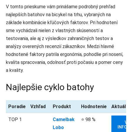
V tomto prieskume vám prinášame podrobný prehľad
najlepších batohov na bicykel na trhu, vybraných na
základe kombinácie kľúčových faktorov. Pri hodnotení
sme vychádzali nielen z vlastných skúseností a
testovania, ale aj z výsledkov zahraničných testov a
analýzy overených recenzií zákazníkov. Medzi hlavné
hodnotené faktory patrila ergonómia, pohodlie pri nosení,
kvalita spracovania, odolnosť proti počasiu a pomer ceny
a kvality.
Najlepšie cyklo batohy
Poradie
Vzhľad
Produkt
Hodnotenie
Aktuálna
TOP 1
Camelbak
⭐ 98 %
VIA
Lobo
INFORM