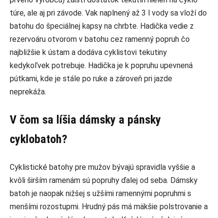
túre, ale aj pri závode. Vak naplnený až 3 l vody sa vloží do
batohu do špeciálnej kapsy na chrbte. Hadička vedie z
rezervoáru otvorom v batohu cez ramenný popruh čo
najbližšie k ústam a dodáva cyklistovi tekutiny
kedykoľvek potrebuje. Hadička je k popruhu upevnená
pútkami, kde je stále po ruke a zároveň pri jazde
neprekáža.
V čom sa líšia dámsky a pánsky
cyklobatoh?
Cyklistické batohy pre mužov bývajú spravidla vyššie a
kvôli širším ramenám sú popruhy ďalej od seba. Dámsky
batoh je naopak nižšej s užšími ramennými popruhmi s
menšími rozostupmi. Hrudný pás má mäkšie polstrovanie a