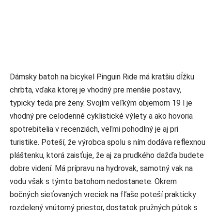
Dámsky batoh na bicykel Pinguin Ride má kratšiu dĺžku
chrbta, vďaka ktorej je vhodný pre menšie postavy,
typicky teda pre ženy. Svojím veľkým objemom 19 l je
vhodný pre celodenné cyklistické výlety a ako hovoria
spotrebitelia v recenziách, veľmi pohodlný je aj pri
turistike. Poteší, že výrobca spolu s ním dodáva reflexnou
pláštenku, ktorá zaisťuje, že aj za prudkého dažďa budete
dobre videní. Má prípravu na hydrovak, samotný vak na
vodu však s týmto batohom nedostanete. Okrem
bočných sieťovaných vreciek na fľaše poteší prakticky
rozdelený vnútorný priestor, dostatok pružných pútok s