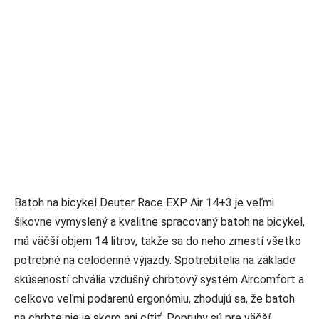
Batoh na bicykel Deuter Race EXP Air 14+3 je veľmi
šikovne vymyslený a kvalitne spracovaný batoh na bicykel,
má väčší objem 14 litrov, takže sa do neho zmestí všetko
potrebné na celodenné výjazdy. Spotrebitelia na základe
skúseností chvália vzdušný chrbtový systém Aircomfort a
celkovo veľmi podarenú ergonómiu, zhodujú sa, že batoh
na chrbte nie je skoro ani cítiť. Popruhy sú pre väčší