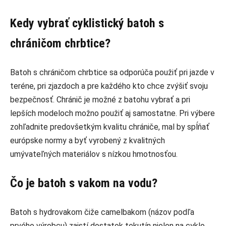
Kedy vybrať cyklistický batoh s
chráničom chrbtice?
Batoh s chráničom chrbtice sa odporúča použiť pri jazde v
teréne, pri zjazdoch a pre každého kto chce zvýšiť svoju
bezpečnosť. Chránič je možné z batohu vybrať a pri
lepších modeloch možno použiť aj samostatne. Pri výbere
zohľadnite predovšetkým kvalitu chrániče, mal by spĺňať
európske normy a byť vyrobený z kvalitných
umývateľných materiálov s nízkou hmotnosťou.
Čo je batoh s vakom na vodu?
Batoh s hydrovakom čiže camelbakom (názov podľa
prvého výrobcu) zaistí dostatok tekutín nielen na cyklo