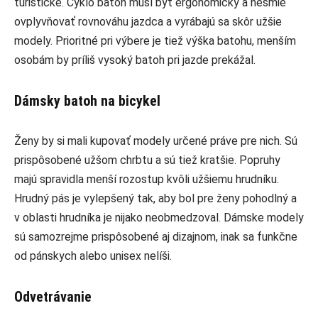
turistické. Cyklo batoh musí byť ergonomický a nesmie
ovplyvňovať rovnováhu jazdca a vyrábajú sa skôr užšie
modely. Prioritné pri výbere je tiež výška batohu, menším
osobám by príliš vysoký batoh pri jazde prekážal.
Dámsky batoh na bicykel
Ženy by si mali kupovať modely určené práve pre nich. Sú
prispôsobené užšom chrbtu a sú tiež kratšie. Popruhy
majú spravidla menší rozostup kvôli užšiemu hrudníku.
Hrudný pás je vylepšený tak, aby bol pre ženy pohodlný a
v oblasti hrudníka je nijako neobmedzoval. Dámske modely
sú samozrejme prispôsobené aj dizajnom, inak sa funkčne
od pánskych alebo unisex nelíši.
Odvetrávanie