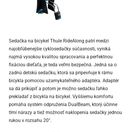
Sedačka na bicykel Thule RideAlong patrí medzi
najobľúbenejšie cyklosedačky súčasnosti, vyniká
najmä vysokou kvalitou spracovania a perfektnou
fixáciou dieťaťa, je teda veľmi bezpečná. Jedná sa o
zadnú detskú sedačku, ktorá sa pripevňuje k rámu
bicykla pomocou uzamykateľného adaptéra. Adaptér
sa dá prikúpiť a potom je možno sedačku ľahko
prekladať z bicykla na bicykel. Vyššiemu komfortu
pomáha systém odpruženia DualBeam, ktorý účinne
tlmí nárazy a tiež možnosť naklopenia sedačky jednou
rukou v rozsahu 20°.