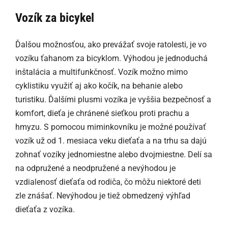
Vozík za bicykel
Ďalšou možnosťou, ako prevážať svoje ratolesti, je vo
vozíku ťahanom za bicyklom. Výhodou je jednoduchá
inštalácia a multifunkčnosť. Vozík možno mimo
cyklistiku využiť aj ako kočík, na behanie alebo
turistiku. Ďalšími plusmi vozíka je vyššia bezpečnosť a
komfort, dieťa je chránené sieťkou proti prachu a
hmyzu. S pomocou miminkovníku je možné používať
vozík už od 1. mesiaca veku dieťaťa a na trhu sa dajú
zohnať vozíky jednomiestne alebo dvojmiestne. Delí sa
na odpružené a neodpružené a nevýhodou je
vzdialenosť dieťaťa od rodiča, čo môžu niektoré deti
zle znášať. Nevýhodou je tiež obmedzený výhľad
dieťaťa z vozíka.