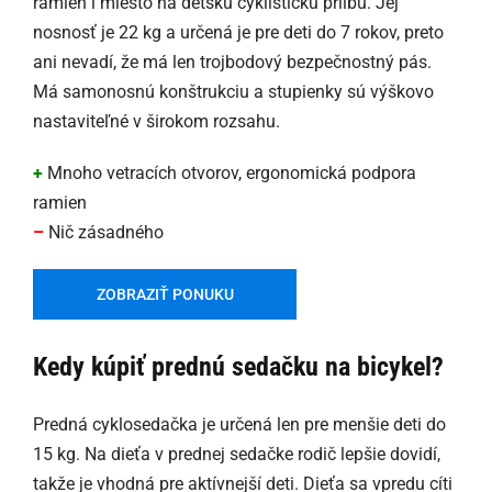
ramien i miesto na detskú cyklistickú prilbu. Jej
nosnosť je 22 kg a určená je pre deti do 7 rokov, preto
ani nevadí, že má len trojbodový bezpečnostný pás.
Má samonosnú konštrukciu a stupienky sú výškovo
nastaviteľné v širokom rozsahu.
+
Mnoho vetracích otvorov, ergonomická podpora
ramien
–
Nič zásadného
ZOBRAZIŤ PONUKU
Kedy kúpiť prednú sedačku na bicykel?
Predná cyklosedačka je určená len pre menšie deti do
15 kg. Na dieťa v prednej sedačke rodič lepšie dovidí,
takže je vhodná pre aktívnejší deti. Dieťa sa vpredu cíti