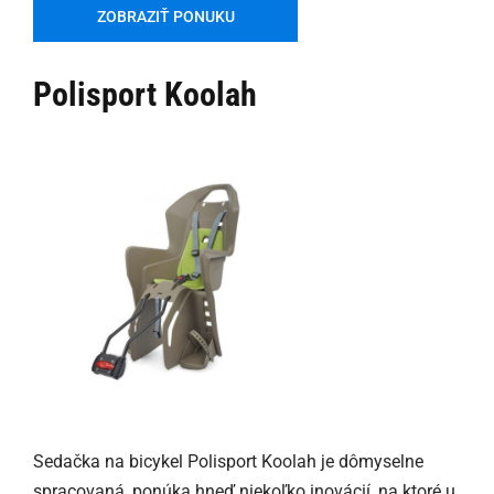
ZOBRAZIŤ PONUKU
Polisport Koolah
Sedačka na bicykel Polisport Koolah je dômyselne
spracovaná, ponúka hneď niekoľko inovácií, na ktoré u