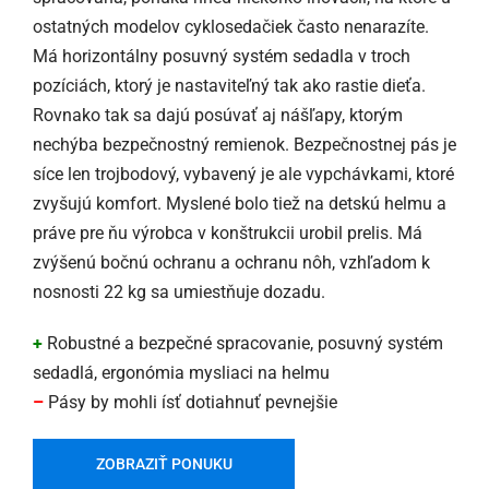
ostatných modelov cyklosedačiek často nenarazíte.
Má horizontálny posuvný systém sedadla v troch
pozíciách, ktorý je nastaviteľný tak ako rastie dieťa.
Rovnako tak sa dajú posúvať aj nášľapy, ktorým
nechýba bezpečnostný remienok. Bezpečnostnej pás je
síce len trojbodový, vybavený je ale vypchávkami, ktoré
zvyšujú komfort. Myslené bolo tiež na detskú helmu a
práve pre ňu výrobca v konštrukcii urobil prelis. Má
zvýšenú bočnú ochranu a ochranu nôh, vzhľadom k
nosnosti 22 kg sa umiestňuje dozadu.
+
Robustné a bezpečné spracovanie, posuvný systém
sedadlá, ergonómia mysliaci na helmu
–
Pásy by mohli ísť dotiahnuť pevnejšie
ZOBRAZIŤ PONUKU