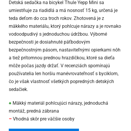
Detská sedačka na bicykel Thule Yepp Mini sa
umiestňuje za riadidlá a má nosnosť 15 kg, určená je
teda deťom do cca troch rokov. Zhotovená je z
mäkkého materiálu, ktorý pohlcuje nárazy a je rovnako
vodoodpudivý s jednoduchou údržbou. Výborné
bezpečnosti je dosiahnuté päťbodovým
bezpečnostným pásom, nastaviteľnými opierkami nôh
a tiež prítomnou prednou hrazdičkou, ktoré sa dieťa
môže počas jazdy držať. V recenziách spomínajú
používatelia len horšiu manévrovateľnosť s byciklom,
čo je však vlastnosť všetkých popredných detských
sedačiek.
+
Mäkký materiál pohlcujúci nárazy, jednoduchá
montáž, predná zábrana
–
Vhodná skôr pre väčšie osoby