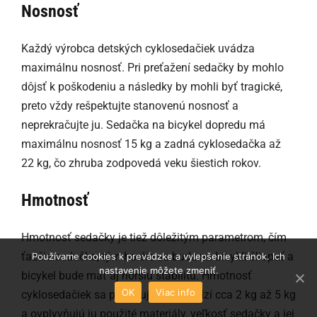
Nosnosť
Každý výrobca detských cyklosedačiek uvádza
maximálnu nosnosť. Pri preťažení sedačky by mohlo
dôjsť k poškodeniu a následky by mohli byť tragické,
preto vždy rešpektujte stanovenú nosnosť a
neprekračujte ju. Sedačka na bicykel dopredu má
maximálnu nosnosť 15 kg a zadná cyklosedačka až
22 kg, čo zhruba zodpovedá veku šiestich rokov.
Hmotnosť
Hmotnosť sedačky je tiež dôležitým parametrom, čím
ťažšia sedačka, tým horšie sa bude na bicykli šliapať a
Používame cookies k prevádzke a vylepšenie stránok. Ich
nastavenie môžete zmeniť.
bicykel bude mať aj horšiu stabilitu. Hmotnosť
OK
Viac info
cyklosedačiek sa pohybuje v rozmedzí cca 2 kg až 5 kg
a ovplyvňujú ju použité materiály, veľkosť sedačky a jej