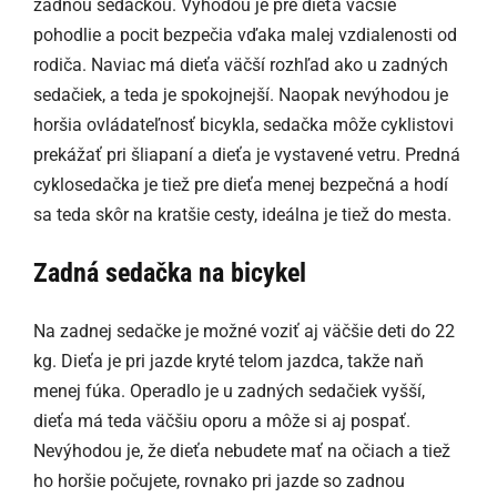
zadnou sedačkou. Výhodou je pre dieťa väčšie
pohodlie a pocit bezpečia vďaka malej vzdialenosti od
rodiča. Naviac má dieťa väčší rozhľad ako u zadných
sedačiek, a teda je spokojnejší. Naopak nevýhodou je
horšia ovládateľnosť bicykla, sedačka môže cyklistovi
prekážať pri šliapaní a dieťa je vystavené vetru. Predná
cyklosedačka je tiež pre dieťa menej bezpečná a hodí
sa teda skôr na kratšie cesty, ideálna je tiež do mesta.
Zadná sedačka na bicykel
Na zadnej sedačke je možné voziť aj väčšie deti do 22
kg. Dieťa je pri jazde kryté telom jazdca, takže naň
menej fúka. Operadlo je u zadných sedačiek vyšší,
dieťa má teda väčšiu oporu a môže si aj pospať.
Nevýhodou je, že dieťa nebudete mať na očiach a tiež
ho horšie počujete, rovnako pri jazde so zadnou