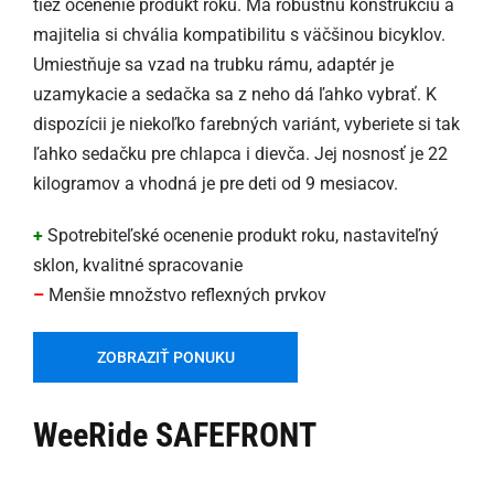
tiež ocenenie produkt roku. Má robustnú konštrukciu a
majitelia si chvália kompatibilitu s väčšinou bicyklov.
Umiestňuje sa vzad na trubku rámu, adaptér je
uzamykacie a sedačka sa z neho dá ľahko vybrať. K
dispozícii je niekoľko farebných variánt, vyberiete si tak
ľahko sedačku pre chlapca i dievča. Jej nosnosť je 22
kilogramov a vhodná je pre deti od 9 mesiacov.
+
Spotrebiteľské ocenenie produkt roku, nastaviteľný
sklon, kvalitné spracovanie
–
Menšie množstvo reflexných prvkov
ZOBRAZIŤ PONUKU
WeeRide SAFEFRONT