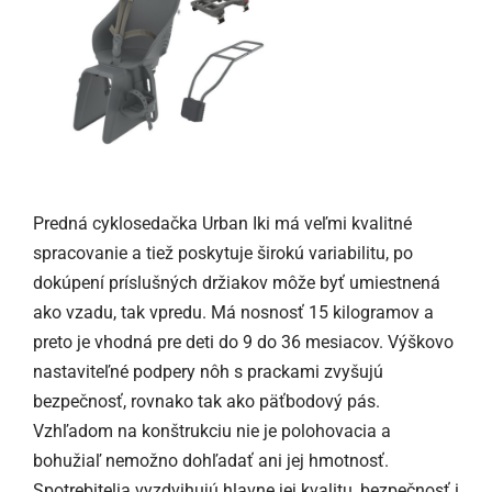
Predná cyklosedačka Urban Iki má veľmi kvalitné
spracovanie a tiež poskytuje širokú variabilitu, po
dokúpení príslušných držiakov môže byť umiestnená
ako vzadu, tak vpredu. Má nosnosť 15 kilogramov a
preto je vhodná pre deti do 9 do 36 mesiacov. Výškovo
nastaviteľné podpery nôh s prackami zvyšujú
bezpečnosť, rovnako tak ako päťbodový pás.
Vzhľadom na konštrukciu nie je polohovacia a
bohužiaľ nemožno dohľadať ani jej hmotnosť.
Spotrebitelia vyzdvihujú hlavne jej kvalitu, bezpečnosť i