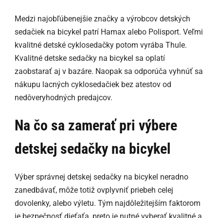
Medzi najobľúbenejšie značky a výrobcov detských
sedačiek na bicykel patrí Hamax alebo Polisport. Veľmi
kvalitné detské cyklosedačky potom vyrába Thule.
Kvalitné detske sedačky na bicykel sa oplatí
zaobstarať aj v bazáre. Naopak sa odporúča vyhnúť sa
nákupu lacných cyklosedačiek bez atestov od
nedôveryhodných predajcov.
Na čo sa zamerať pri výbere
detskej sedačky na bicykel
Výber správnej detskej sedačky na bicykel neradno
zanedbávať, môže totiž ovplyvniť priebeh celej
dovolenky, alebo výletu. Tým najdôležitejším faktorom
je bezpečnosť dieťaťa, preto je nutné vyberať kvalitné a