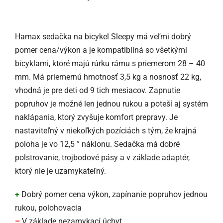
Hamax sedačka na bicykel Sleepy má veľmi dobrý
pomer cena/výkon a je kompatibilná so všetkými
bicyklami, ktoré majú rúrku rámu s priemerom 28 – 40
mm. Má priemernú hmotnosť 3,5 kg a nosnosť 22 kg,
vhodná je pre deti od 9 tich mesiacov. Zapnutie
popruhov je možné len jednou rukou a poteší aj systém
naklápania, ktorý zvyšuje komfort prepravy. Je
nastaviteľný v niekoľkých pozíciách s tým, že krajná
poloha je vo 12,5 ° náklonu. Sedačka má dobré
polstrovanie, trojbodové pásy a v základe adaptér,
ktorý nie je uzamykateľný.
+
Dobrý pomer cena výkon, zapínanie popruhov jednou
rukou, polohovacia
–
V základe nezamykací úchyt