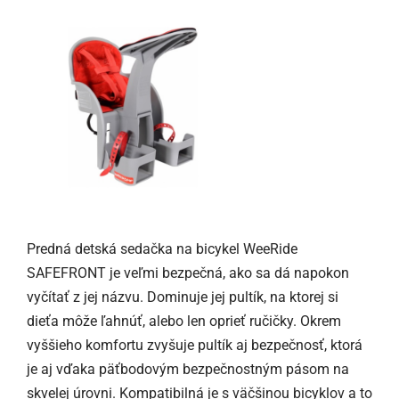
Predná detská sedačka na bicykel WeeRide
SAFEFRONT je veľmi bezpečná, ako sa dá napokon
vyčítať z jej názvu. Dominuje jej pultík, na ktorej si
dieťa môže ľahnúť, alebo len oprieť ručičky. Okrem
vyššieho komfortu zvyšuje pultík aj bezpečnosť, ktorá
je aj vďaka päťbodovým bezpečnostným pásom na
skvelej úrovni. Kompatibilná je s väčšinou bicyklov a to