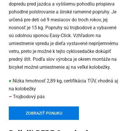
dopredu pred jazdca a vyššiemu pohodliu prispieva
pohodlné polstrovanie a široké ramenné popruhy. Je
určená pre deti od 9 mesiacov do troch rokov, jej
nosnosť je 15 kg. Popruhy sú trojbodové a vybavené
sú odolnou sponou Easy-Click. Vzhľadom na
umiestnenie vpredu je dieťa vystavené nepríjemnému
vetru, preto je možné k tejto cyklosedačke dokúpiť
predný štít. Podľa slov výrobca je okrem montáže na
bicykel možné umiestnenie aj na veľké kolobežky.
+
Nízka hmotnosť 2,89 kg, certifikácia TÜV, vhodná aj
na kolobežky
–
Trojbodový pás
ZOBRAZIŤ PONUKU