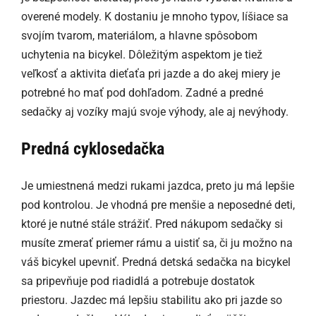
overené modely. K dostaniu je mnoho typov, líšiace sa
svojím tvarom, materiálom, a hlavne spôsobom
uchytenia na bicykel. Dôležitým aspektom je tiež
veľkosť a aktivita dieťaťa pri jazde a do akej miery je
potrebné ho mať pod dohľadom. Zadné a predné
sedačky aj vozíky majú svoje výhody, ale aj nevýhody.
Predná cyklosedačka
Je umiestnená medzi rukami jazdca, preto ju má lepšie
pod kontrolou. Je vhodná pre menšie a neposedné deti,
ktoré je nutné stále strážiť. Pred nákupom sedačky si
musíte zmerať priemer rámu a uistiť sa, či ju možno na
váš bicykel upevniť. Predná detská sedačka na bicykel
sa pripevňuje pod riadidlá a potrebuje dostatok
priestoru. Jazdec má lepšiu stabilitu ako pri jazde so