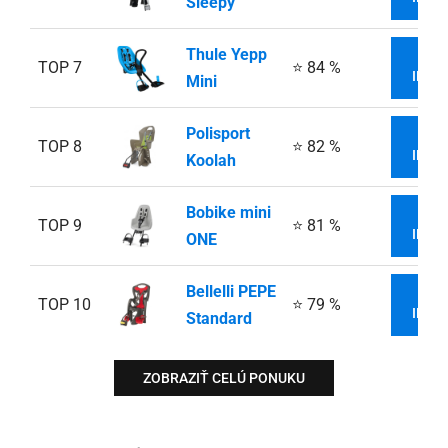
Sleepy
Thule Yepp
V
TOP 7
⭐ 84 %
INFO
Mini
Polisport
V
TOP 8
⭐ 82 %
INFO
Koolah
Bobike mini
V
TOP 9
⭐ 81 %
INFO
ONE
Bellelli PEPE
V
TOP 10
⭐ 79 %
INFO
Standard
ZOBRAZIŤ CELÚ PONUKU