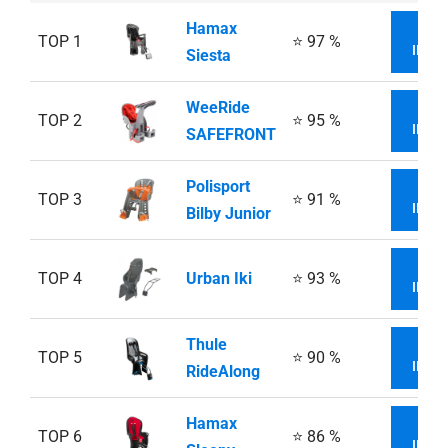
Hamax
V
TOP 1
⭐ 97 %
INFO
Siesta
WeeRide
V
TOP 2
⭐ 95 %
INFO
SAFEFRONT
Polisport
V
TOP 3
⭐ 91 %
INFO
Bilby Junior
V
TOP 4
Urban Iki
⭐ 93 %
INFO
Thule
V
TOP 5
⭐ 90 %
INFO
RideAlong
Hamax
V
TOP 6
⭐ 86 %
INFO