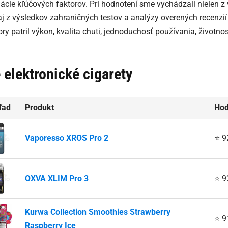
cie kľúčových faktorov. Pri hodnotení sme vychádzali nielen z 
 aj z výsledkov zahraničných testov a analýzy overených recenzi
ry patril výkon, kvalita chuti, jednoduchosť používania, životno
 elektronické cigarety
ľad
Produkt
Hod
Vaporesso XROS Pro 2
⭐ 9
OXVA XLIM Pro 3
⭐ 9
Kurwa Collection Smoothies Strawberry
⭐ 9
Raspberry Ice