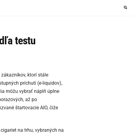
dľa testu
 zákazníkov, ktorí stále
tupných príchutí (e-liquidov),
telia môžu vybrať náplň úplne
dnorazových, až po
zvané štartovacie AIO, čiže
igariet na trhu, vybraných na