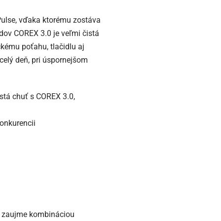
Pulse, vďaka ktorému zostáva
podov COREX 3.0 je veľmi čistá
kému poťahu, tlačidlu aj
 celý deň, pri úspornejšom
stá chuť s COREX 3.0,
konkurencii
 3 zaujme kombináciou