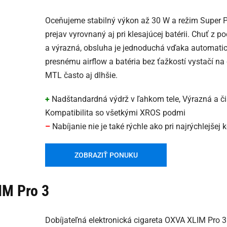
Oceňujeme stabilný výkon až 30 W a režim Super 
prejav vyrovnaný aj pri klesajúcej batérii. Chuť z 
a výrazná, obsluha je jednoduchá vďaka automatic
presnému airflow a batéria bez ťažkostí vystačí na
MTL často aj dlhšie.
+
Nadštandardná výdrž v ľahkom tele, Výrazná a či
Kompatibilita so všetkými XROS podmi
–
Nabíjanie nie je také rýchle ako pri najrýchlejšej 
ZOBRAZIŤ PONUKU
M Pro 3
Dobíjateľná elektronická cigareta OXVA XLIM Pro