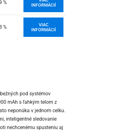
VIAC
9 %
INFORMÁCIÍ
VIAC
8 %
INFORMÁCIÍ
d bežných pod systémov
2000 mAh s ľahkým telom z
často neponúka v jednom celku.
i, inteligentné sledovanie
roti nechcenému spusteniu aj