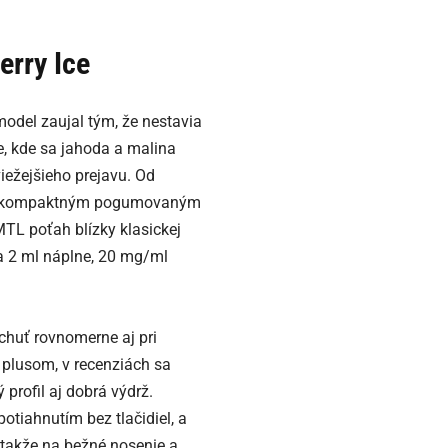
erry Ice
odel zaujal tým, že nestavia
le, kde sa jahoda a malina
iežejšieho prejavu. Od
ím, kompaktným pogumovaným
TL poťah blízky klasickej
a 2 ml náplne, 20 mg/ml
chuť rovnomerne aj pri
 plusom, v recenziách sa
profil aj dobrá výdrž.
otiahnutím bez tlačidiel, a
takže na bežné nosenie a