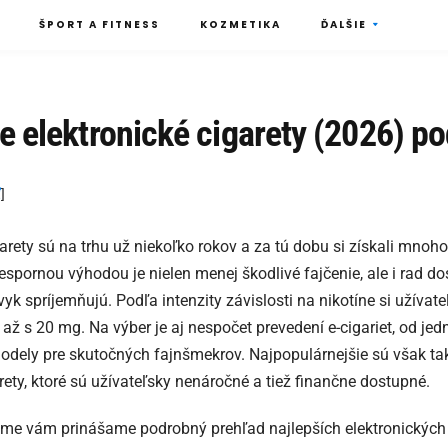
ŠPORT A FITNESS
KOZMETIKA
ĎALŠIE
e elektronické cigarety (2026) po
ť
]
arety sú na trhu už niekoľko rokov a za tú dobu si získali mnoho
espornou výhodou je nielen menej škodlivé fajčenie, ale i rad dos
vyk spríjemňujú. Podľa intenzity závislosti na nikotíne si užíva
 až s 20 mg. Na výber je aj nespočet prevedení e-cigariet, od je
odely pre skutočných fajnšmekrov. Najpopulárnejšie sú však tak
arety, ktoré sú užívateľsky nenáročné a tiež finančne dostupné.
me vám prinášame podrobný prehľad najlepších elektronických c