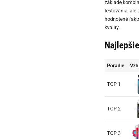
základe kombiná
testovania, ale
hodnotené fakto
kvality.
Najlepšie
Poradie
Vzh
TOP 1
TOP 2
TOP 3