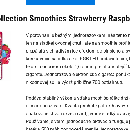
llection Smoothies Strawberry Raspb
V porovnaní s bežnými jednorazovkami nás tento m
len na sladkej ovocnej chuti, ale na smoothie profi
prepájajú s chladivým ice efektom do plnšieho a sv
konkurencie sa odlišuje aj RGB LED podsvieten
telom a odporom okolo 1,6 ohmu pre utiahnutejší M
cigarete. Jednorazová elektronická cigareta ponúk
nikotínovej soli a výdrž približne 700 potiahnutí.
Podáva stabilný výkon a vďaka mesh špirálke drží 
dlhšom používaní. Kvalita príchute patrí k hlavným
opakovane chváli skvelá chuť, jemne sladký ovocný 
Používanie je veľmi jednoduché, aktivácia funguje p
batéria 500 mAh zodpovedá menšej jednorazovke, 