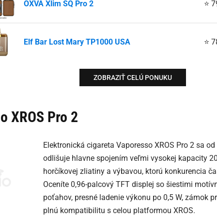
OXVA Xlim SQ Pro 2
⭐ 7
Elf Bar Lost Mary TP1000 USA
⭐ 7
ZOBRAZIŤ CELÚ PONUKU
o XROS Pro 2
Elektronická cigareta Vaporesso XROS Pro 2 sa o
odlišuje hlavne spojením veľmi vysokej kapacity 
horčíkovej zliatiny a výbavou, ktorú konkurencia 
Oceníte 0,96-palcový TFT displej so šiestimi motívm
poťahov, presné ladenie výkonu po 0,5 W, zámok p
plnú kompatibilitu s celou platformou XROS.