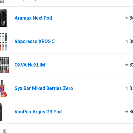
Aramax Next Pod
⭐ 8
Vaporesso XROS 5
⭐ 8
OXVA NeXLIM
⭐ 8
Syx Bar Mixed Berries Zero
⭐ 8
VooPoo Argus G3 Pod
⭐ 8