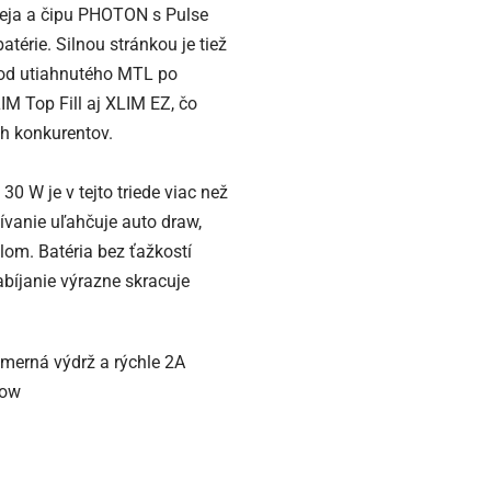
leja a čipu PHOTON s Pulse
atérie. Silnou stránkou je tiež
 od utiahnutého MTL po
IM Top Fill aj XLIM EZ, čo
h konkurentov.
0 W je v tejto triede viac než
žívanie uľahčuje auto draw,
lom. Batéria bez ťažkostí
abíjanie výrazne skracuje
emerná výdrž a rýchle 2A
low