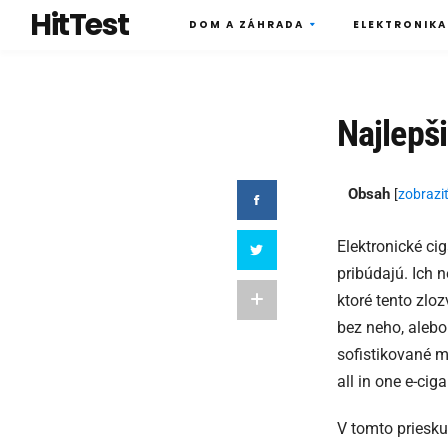
HitTest
DOM A ZÁHRADA
ELEKTRONIKA
Najlepši
Obsah
[
zobrazi
Elektronické cig
pribúdajú. Ich n
ktoré tento zloz
bez neho, alebo
sofistikované m
all in one e-cig
V tomto priesku