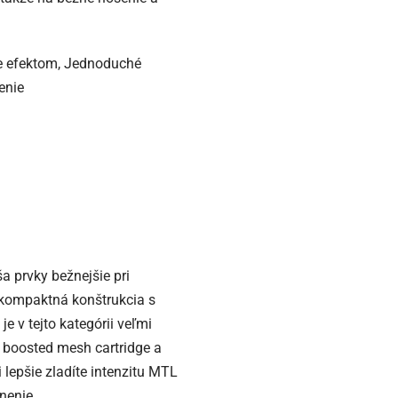
e efektom, Jednoduché
enie
a prvky bežnejšie pri
 kompaktná konštrukcia s
e v tejto kategórii veľmi
l boosted mesh cartridge a
lepšie zladíte intenzitu MTL
nenie.