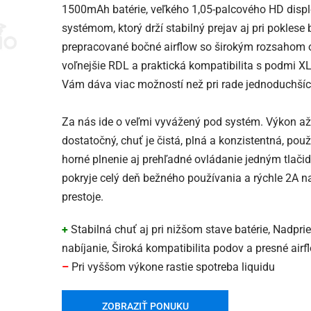
1500mAh batérie, veľkého 1,05-palcového HD disp
systémom, ktorý drží stabilný prejav aj pri poklese b
prepracované bočné airflow so širokým rozsahom
voľnejšie RDL a praktická kompatibilita s podmi XL
Vám dáva viac možností než pri rade jednoduchšíc
Za nás ide o veľmi vyvážený pod systém. Výkon až 3
dostatočný, chuť je čistá, plná a konzistentná, pou
horné plnenie aj prehľadné ovládanie jedným tlačid
pokryje celý deň bežného používania a rýchle 2A n
prestoje.
+
Stabilná chuť aj pri nižšom stave batérie, Nadpri
nabíjanie, Široká kompatibilita podov a presné airf
–
Pri vyššom výkone rastie spotreba liquidu
ZOBRAZIŤ PONUKU