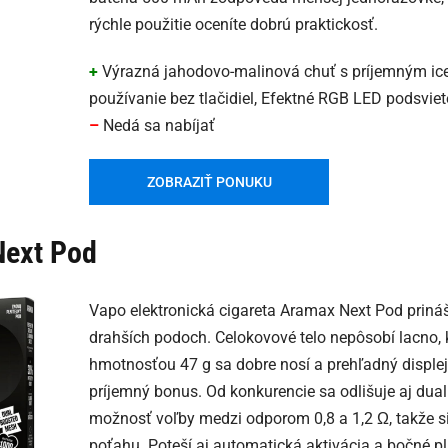
rýchle použitie oceníte dobrú praktickosť.
+
Výrazná jahodovo-malinová chuť s príjemným ic
používanie bez tlačidiel, Efektné RGB LED podsviet
–
Nedá sa nabíjať
ZOBRAZIŤ PONUKU
ext Pod
Vapo elektronická cigareta Aramax Next Pod prináš
drahších podoch. Celokovové telo nepôsobí lacno,
hmotnosťou 47 g sa dobre nosí a prehľadný displej j
príjemný bonus. Od konkurencie sa odlišuje aj dua
možnosť voľby medzi odporom 0,8 a 1,2 Ω, takže si 
poťahu. Poteší aj automatická aktivácia a bočné pl