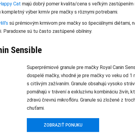
 Happy Cat
majú dobrý pomer kvalita/cena s veľkým zastúpením 
 kompletný výber krmív pre mačky s rôznymi potrebami.
ill’s
sú prémiovým krmivom pre mačky so špeciálnymi diétami, na
ri. Paradoxne sú tu často zastúpené obilniny.
nin Sensible
Superprémiové granule pre mačky Royal Canin Sens
dospelé mačky, vhodné je pre mačky vo veku od 1 r
s citlivým zažívaním. Granule obsahujú vysoko strávit
pomáhajú v trávení a exkluzívnu kombináciu živín, k
zdravú črevnú mikroflóru. Granule sú zložené z troc
chuťami.
ZOBRAZIŤ PONUKU