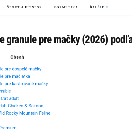
ŠPORT A FITNESS
KOZMETIKA
ĎALŠIE
ie granule pre mačky (2026) podľa
Obsah
ule pre dospelé mačky
ule pre mačiatka
ule pre kastrované mačky
nsible
Cat adult
dult Chicken & Salmon
ild Rocky Mountain Feline
n Premium