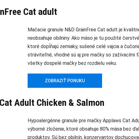
nFree Cat adult
Mačacie granule N&D GrainFree Cat adult je kvalitn
neobsahuje obilniny. Ako mäso je tu použité čerstv
ktoré dopĺňajú zemiaky, sušené celé vajcia a čučori
stráviteľné, vhodné sú aj pre mačky so zažívacími 
všetky dospelé mačky bez rozdielu veku.
ZOBRAZIŤ PONUKU
Cat Adult Chicken & Salmon
Hypoalergénne granule pre mačky Applaws Cat Adu
výborné zloženie, ktoré obsahuje 80% mäsa bez ďa
produktov. Sú bez obilnín, konzervantov dochucovadi