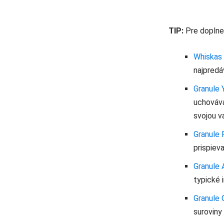
TIP:
Pre doplnen
Whiskas 
najpredá
Granule 
uchovávaj
svojou v
Granule 
prispiev
Granule 
typické 
Granule 
suroviny