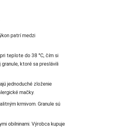
.
ýkon patrí medzi
ri teplote do 38 °C, čím si
granule, ktoré sa preslávili
ajú jednoduché zloženie
alergické mačky.
litným krmivom. Granule sú
mi obilninami. Výrobca kupuje