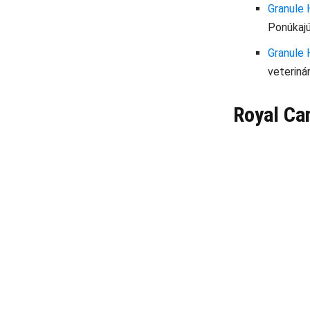
Granule
Ponúkajú
Granule H
veteriná
Royal Ca