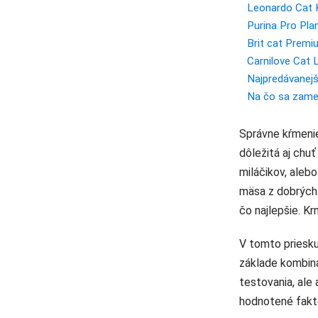
Leonardo Cat 
Purina Pro Pla
Brit cat Premiu
Carnilove Cat 
Najpredávanejš
Na čo sa zamer
Správne kŕmenie
dôležitá aj chu
miláčikov, aleb
mäsa z dobrých 
čo najlepšie. K
V tomto priesku
základe kombiná
testovania, ale
hodnotené fakto