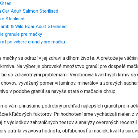
Kitten
n Cat Adult Salmon Sterilised
m Sterilised
Lamb & Wild Boar Adult Sterilised
ie granule pre mačky
ať pri výbere granuly pre mačku
 mačky sa odrazí v jej zdraví a dlhom živote. A pretože je väčši
ť krmiva. Na výber je obrovské množstvo granúl pre dospelé mačk
o tie so zdravotnými problémami. Výrobcovia kvalitných krmív sa 
chovov, vyvážený pomer vitamínov, minerálov a zdravých sachar
rmivo v podobe granúl sa navyše stará o mačacie chrup.
me vám prinášame podrobný prehľad najlepších granúl pre mačky
cie kľúčových faktorov. Pri hodnotení sme vychádzali nielen z 
 aj z výsledkov zahraničných testov a analýzy overených recenzií
ry patrila výživová hodnota, obľúbenosť u mačiek, kvalita suroví