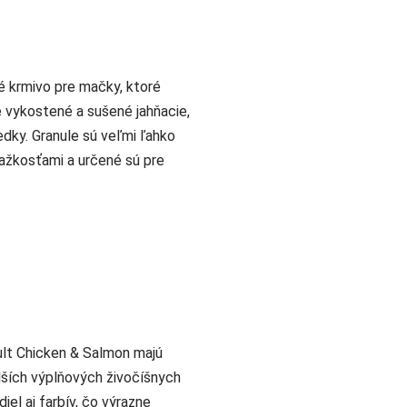
é krmivo pre mačky, ktoré
é vykostené a sušené jahňacie,
edky. Granule sú veľmi ľahko
ťažkosťami a určené sú pre
lt Chicken & Salmon majú
lších výplňových živočíšnych
el aj farbív, čo výrazne