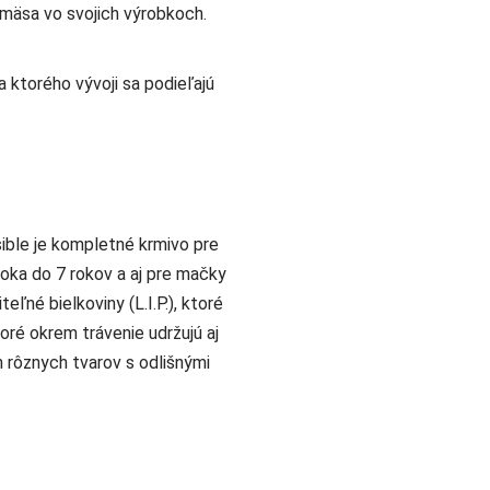
mäsa vo svojich výrobkoch.
 ktorého vývoji sa podieľajú
ible je kompletné krmivo pre
oka do 7 rokov a aj pre mačky
eľné bielkoviny (L.I.P.), ktoré
toré okrem trávenie udržujú aj
h rôznych tvarov s odlišnými