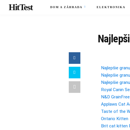
HitTest
DOM A ZÁHRADA
ELEKTRONIKA
Najlepš
Najlepšie gran
Najlepšie gran
Najlepšie gran
Royal Canin Se
N&D GrainFree 
Applaws Cat A
Taste of the W
Ontario Kitten
Brit cat kitte