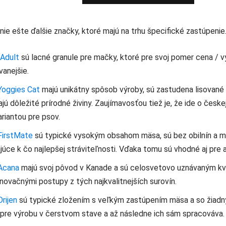
ie ešte ďalšie značky, ktoré majú na trhu špecifické zastúpenie
Adult
sú lacné granule pre mačky, ktoré pre svoj pomer cena / v
vanejšie.
Yoggies Cat
majú unikátny spôsob výroby, sú zastudena lisované p
ú dôležité prírodné živiny. Zaujímavosťou tiež je, že ide o českej 
ariantou pre psov.
FirstMate
sú typické vysokým obsahom mäsa, sú bez obilnín a m
ajúce k čo najlepšej stráviteľnosti. Vďaka tomu sú vhodné aj pre 
Acana
majú svoj pôvod v Kanade a sú celosvetovo uznávaným kva
inovačnými postupy z tých najkvalitnejších surovín.
Orijen
sú typické zložením s veľkým zastúpením mäsa a so žiadny
 pre výrobu v čerstvom stave a až následne ich sám spracováva.