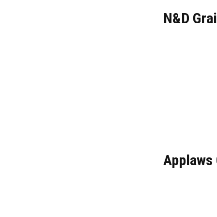
N&D Grai
Applaws 