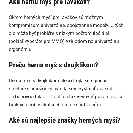
Akú hernú myš pre ľavákov?
Okrem herných myší pre ľavákov sú možným
kompromisom univerzálne, obojstranné modely. U tých
ale môže byť problém s nízkym počtom tlačidiel
(pokiaľ vyberáte pre MMO) vzhľadom na univerzálnu
ergonómiu.
Prečo herná myš s dvojklikom?
Herná myš s dvojklikom alebo trojklikem počas
strieľačky umožní jedným klikom vystreliť dvakrát
alebo rovno trikrát. Oplatí sa tak venovať pozornosť, či
funkciu double-shot alebo triple-shot zahŕňa.
Aké sú najlepšie značky herných myší?