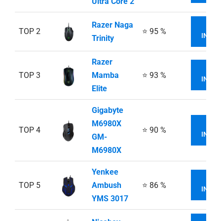
Ultra Core 2
Razer Naga
VI
TOP 2
⭐ 95 %
INFOR
Trinity
Razer
VI
TOP 3
Mamba
⭐ 93 %
INFOR
Elite
Gigabyte
M6980X
VI
TOP 4
⭐ 90 %
INFOR
GM-
M6980X
Yenkee
VI
TOP 5
Ambush
⭐ 86 %
INFOR
YMS 3017