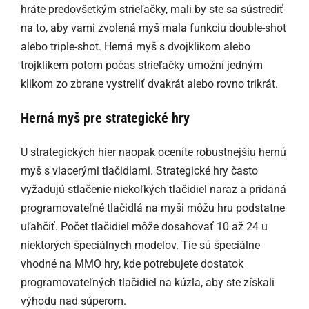
hráte predovšetkým strieľačky, mali by ste sa sústrediť
na to, aby vami zvolená myš mala funkciu double-shot
alebo triple-shot. Herná myš s dvojklikom alebo
trojklikem potom počas strieľačky umožní jedným
klikom zo zbrane vystreliť dvakrát alebo rovno trikrát.
Herná myš pre strategické hry
U strategických hier naopak oceníte robustnejšiu hernú
myš s viacerými tlačidlami. Strategické hry často
vyžadujú stlačenie niekoľkých tlačidiel naraz a pridaná
programovateľné tlačidlá na myši môžu hru podstatne
uľahčiť. Počet tlačidiel môže dosahovať 10 až 24 u
niektorých špeciálnych modelov. Tie sú špeciálne
vhodné na MMO hry, kde potrebujete dostatok
programovateľných tlačidiel na kúzla, aby ste získali
výhodu nad súperom.