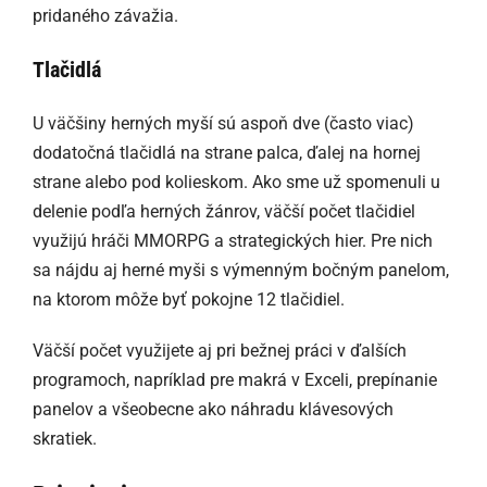
pridaného závažia.
Tlačidlá
U väčšiny herných myší sú aspoň dve (často viac)
dodatočná tlačidlá na strane palca, ďalej na hornej
strane alebo pod kolieskom. Ako sme už spomenuli u
delenie podľa herných žánrov, väčší počet tlačidiel
využijú hráči MMORPG a strategických hier. Pre nich
sa nájdu aj herné myši s výmenným bočným panelom,
na ktorom môže byť pokojne 12 tlačidiel.
Väčší počet využijete aj pri bežnej práci v ďalších
programoch, napríklad pre makrá v Exceli, prepínanie
panelov a všeobecne ako náhradu klávesových
skratiek.