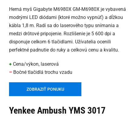
Herná myš Gigabyte M6980X GM-M6980X je vybavená
modrými LED diódami (ktoré možno vypnúť) a dĺžkou
kábla 1,8 m. Radí sa do laserového typu snímania a
medzi drôtové pripojenie. Rozlíšenie je 5 600 dpi a
disponuje celkom 6 tlačidlami. Užívatelia ocenili
perfektné padnutie do ruky a celkovú cenu a kvalitu.
+
Cena/výkon, laserová
–
Bočné tlačidlá trochu vzadu
ZOBRAZIŤ PONUKU
Yenkee Ambush YMS 3017