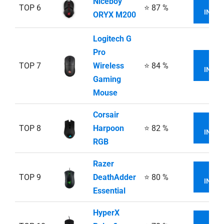
Niceboy
VI
TOP 6
⭐ 87 %
INFOR
ORYX M200
Logitech G
Pro
VI
TOP 7
Wireless
⭐ 84 %
INFOR
Gaming
Mouse
Corsair
VI
TOP 8
Harpoon
⭐ 82 %
INFOR
RGB
Razer
VI
TOP 9
DeathAdder
⭐ 80 %
INFOR
Essential
HyperX
VI