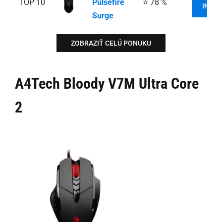
TOP 10
Pulsefire
⭐ 78 %
INFOR
Surge
ZOBRAZIŤ CELÚ PONUKU
A4Tech Bloody V7M Ultra Core
2