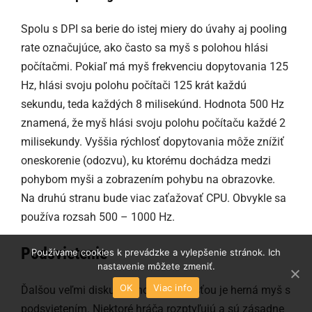
Spolu s DPI sa berie do istej miery do úvahy aj pooling
rate označujúce, ako často sa myš s polohou hlási
počítačmi. Pokiaľ má myš frekvenciu dopytovania 125
Hz, hlási svoju polohu počítači 125 krát každú
sekundu, teda každých 8 milisekúnd. Hodnota 500 Hz
znamená, že myš hlási svoju polohu počítaču každé 2
milisekundy. Vyššia rýchlosť dopytovania môže znížiť
oneskorenie (odozvu), ku ktorému dochádza medzi
pohybom myši a zobrazením pohybu na obrazovke.
Na druhú stranu bude viac zaťažovať CPU. Obvykle sa
používa rozsah 500 – 1000 Hz.
Podsvietenie
Používame cookies k prevádzke a vylepšenie stránok. Ich
nastavenie môžete zmeniť.
OK
Viac info
Ďalšou veľmi diskutovanou vlastnosťou je herná myš s
podsvietením. Niektoré hráča rozptyľujú a sú zásadne