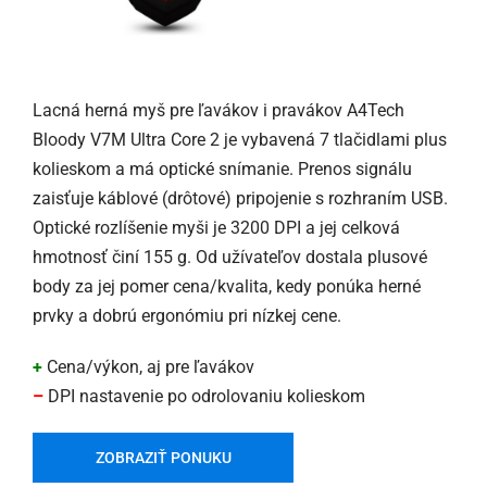
Lacná herná myš pre ľavákov i pravákov A4Tech
Bloody V7M Ultra Core 2 je vybavená 7 tlačidlami plus
kolieskom a má optické snímanie. Prenos signálu
zaisťuje káblové (drôtové) pripojenie s rozhraním USB.
Optické rozlíšenie myši je 3200 DPI a jej celková
hmotnosť činí 155 g. Od užívateľov dostala plusové
body za jej pomer cena/kvalita, kedy ponúka herné
prvky a dobrú ergonómiu pri nízkej cene.
+
Cena/výkon, aj pre ľavákov
–
DPI nastavenie po odrolovaniu kolieskom
ZOBRAZIŤ PONUKU