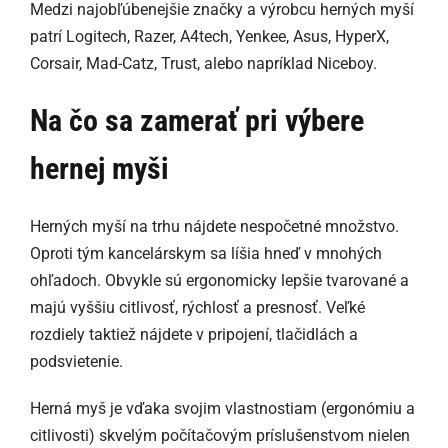
Medzi najobľúbenejšie značky a výrobcu herných myší
patrí Logitech, Razer, A4tech, Yenkee, Asus, HyperX,
Corsair, Mad-Catz, Trust, alebo napríklad Niceboy.
Na čo sa zamerať pri výbere
hernej myši
Herných myší na trhu nájdete nespočetné množstvo.
Oproti tým kancelárskym sa líšia hneď v mnohých
ohľadoch. Obvykle sú ergonomicky lepšie tvarované a
majú vyššiu citlivosť, rýchlosť a presnosť. Veľké
rozdiely taktiež nájdete v pripojení, tlačidlách a
podsvietenie.
Herná myš je vďaka svojim vlastnostiam (ergonómiu a
citlivosti) skvelým počítačovým príslušenstvom nielen