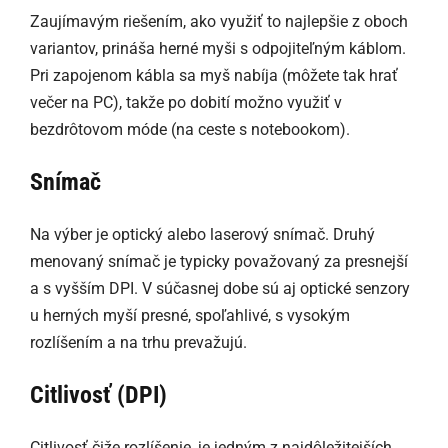
Zaujímavým riešením, ako využiť to najlepšie z oboch
variantov, prináša herné myši s odpojiteľným káblom.
Pri zapojenom kábla sa myš nabíja (môžete tak hrať
večer na PC), takže po dobití možno využiť v
bezdrôtovom móde (na ceste s notebookom).
Snímač
Na výber je optický alebo laserový snímač. Druhý
menovaný snímač je typicky považovaný za presnejší
a s vyšším DPI. V súčasnej dobe sú aj optické senzory
u herných myší presné, spoľahlivé, s vysokým
rozlíšením a na trhu prevažujú.
Citlivosť (DPI)
Citlivosť čiže rozlíšenie, je jedným z najdôležitejších