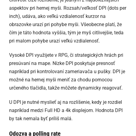
aspektov pri hernej myši. Rozsah/veľkosť DPI (dots per
inch), udáva, ako veľkú vzdialenosť kurzor na
obrazovke urazí pri pohybe myši. Všeobecne platí, že
čím je táto hodnota vyššia, tým je myš citlivejšie, teda
pri malom pohybe urazí veľkú vzdialenosť.
Vysoké DPI využijete v RPG, či strategických hrách pri
presúvaní na mape. Nízke DPI poskytuje presnosť
napríklad pri kontrolovaní zameriavača u pušky. DPI je
možné na hernej myši meniť za chodu pomocou
určeného tlačidla, takže môžete dynamicky reagovať.
U DPI je nutné myslieť aj na rozlíšenie, kedy je rozdiel
napríklad medzi Full HD a 4k displejom. Hodnota DPI
by tak nemala byť príliš malá.
Odozva a polling rate