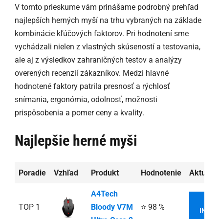
V tomto prieskume vám prinášame podrobný prehľad
najlepších herných myší na trhu vybraných na základe
kombinácie kľúčových faktorov. Pri hodnotení sme
vychádzali nielen z vlastných skúseností a testovania,
ale aj z výsledkov zahraničných testov a analýzy
overených recenzií zákazníkov. Medzi hlavné
hodnotené faktory patrila presnosť a rýchlosť
snímania, ergonómia, odolnosť, možnosti
prispôsobenia a pomer ceny a kvality.
Najlepšie herné myši
Poradie
Vzhľad
Produkt
Hodnotenie
Aktuáln
A4Tech
VI
TOP 1
Bloody V7M
⭐ 98 %
INFOR