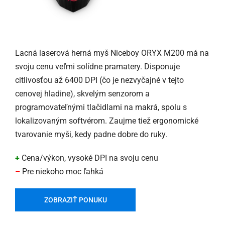
Lacná laserová herná myš Niceboy ORYX M200 má na
svoju cenu veľmi solídne pramatery. Disponuje
citlivosťou až 6400 DPI (čo je nezvyčajné v tejto
cenovej hladine), skvelým senzorom a
programovateľnými tlačidlami na makrá, spolu s
lokalizovaným softvérom. Zaujme tiež ergonomické
tvarovanie myši, kedy padne dobre do ruky.
+
Cena/výkon, vysoké DPI na svoju cenu
–
Pre niekoho moc ľahká
ZOBRAZIŤ PONUKU