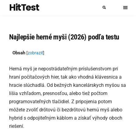
HitTest
Najlepšie herné myši (2026) podľa testu
Obsah
[
zobraziť
]
Herná myš je nepostrádateľným príslušenstvom pri
hraní počítačových hier, tak ako vhodná klávesnica a
hracie slúchadlá. Od bežných kancelárskych myšou sa
líšia vzhľadom, presnosťou, alebo tiež počtom
programovateľných tlačidiel. Z pripojenia potom
môžete zvoliť drôtovú či bezdrôtovú hernú myš alebo
hybrid s odpojiteľným káblom a získať výhody oboch
riešení.