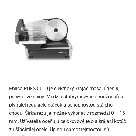
Philco PHFS 8010 je elektrický krájač mäsa, údenín,
pečiva i zeleniny. Medzi ostatnými vyniká možnosťou
plynulej regulácie otáčok a schopnosťou stáleho
chodu. Šírka rezu je možné vykonať v rozmedzí 0 – 15
mm. Užívatelia oceňujú celokovové telo a krájací kotúč
z ušľachtilej ocele. Úplnou samozrejmosťou sú