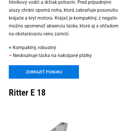
hliníkový vodič a držiak potravín. Pred prípadnými
úrazy chráni oporná noha, ktorá zabraňuje posunutiu
krájače a kryt motora. Krájač je kompaktný, z negatív
možno spomenúť absenciu tácke, ktorá aj s ohľadom
na obstarávaciu cenu zamrzí.
+
Kompaktný, robustný
–
Neobsahuje tácka na nakrájané plátky
ZOBRAZIŤ PONUKU
Ritter E 18