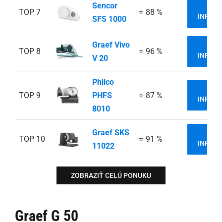
Sencor
VIA
TOP 7
⭐ 88 %
INFORM
SFS 1000
Graef Vivo
VIA
TOP 8
⭐ 96 %
INFORM
V 20
Philco
VIA
TOP 9
PHFS
⭐ 87 %
INFORM
8010
Graef SKS
VIA
TOP 10
⭐ 91 %
INFORM
11022
ZOBRAZIŤ CELÚ PONUKU
Graef G 50