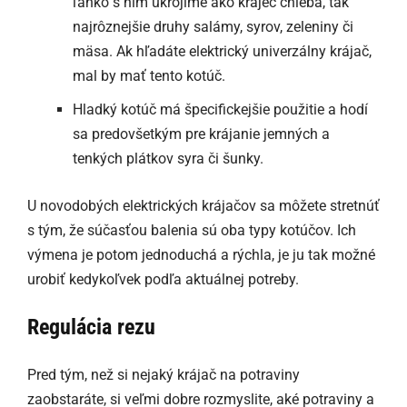
ľahko s ním ukrojíme ako krajec chleba, tak
najrôznejšie druhy salámy, syrov, zeleniny či
mäsa. Ak hľadáte elektrický univerzálny krájač,
mal by mať tento kotúč.
Hladký kotúč má špecifickejšie použitie a hodí
sa predovšetkým pre krájanie jemných a
tenkých plátkov syra či šunky.
U novodobých elektrických krájačov sa môžete stretnúť
s tým, že súčasťou balenia sú oba typy kotúčov. Ich
výmena je potom jednoduchá a rýchla, je ju tak možné
urobiť kedykoľvek podľa aktuálnej potreby.
Regulácia rezu
Pred tým, než si nejaký krájač na potraviny
zaobstaráte, si veľmi dobre rozmyslite, aké potraviny a