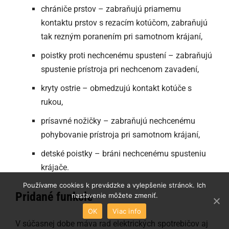
chrániče prstov – zabraňujú priamemu
kontaktu prstov s rezacím kotúčom, zabraňujú
tak rezným poranením pri samotnom krájaní,
poistky proti nechcenému spustení – zabraňujú
spustenie prístroja pri nechcenom zavadení,
kryty ostrie – obmedzujú kontakt kotúče s
rukou,
prísavné nožičky – zabraňujú nechcenému
pohybovanie prístroja pri samotnom krájaní,
detské poistky – bráni nechcenému spusteniu
krájače.
Používame cookies k prevádzke a vylepšenie stránok. Ich
Pridané funkcie
nastavenie môžete zmeniť.
OK
Viac info
V súčasnej dobe máva rad elektrických spotrebičov aj