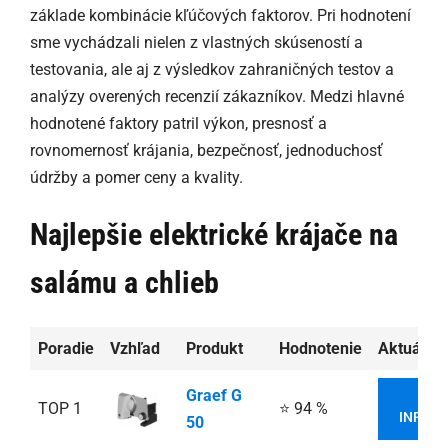
základe kombinácie kľúčových faktorov. Pri hodnotení
sme vychádzali nielen z vlastných skúseností a
testovania, ale aj z výsledkov zahraničných testov a
analýzy overených recenzií zákazníkov. Medzi hlavné
hodnotené faktory patril výkon, presnosť a
rovnomernosť krájania, bezpečnosť, jednoduchosť
údržby a pomer ceny a kvality.
Najlepšie elektrické krájače na
salámu a chlieb
Poradie
Vzhľad
Produkt
Hodnotenie
Aktuálna
Graef G
VIA
TOP 1
⭐ 94 %
INFORM
50