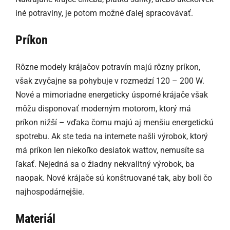
iné potraviny, je potom možné ďalej spracovávať.
Príkon
Rôzne modely krájačov potravín majú rôzny príkon,
však zvyčajne sa pohybuje v rozmedzí 120 – 200 W.
Nové a mimoriadne energeticky úsporné krájače však
môžu disponovať moderným motorom, ktorý má
príkon nižší – vďaka čomu majú aj menšiu energetickú
spotrebu. Ak ste teda na internete našli výrobok, ktorý
má príkon len niekoľko desiatok wattov, nemusíte sa
ľakať. Nejedná sa o žiadny nekvalitný výrobok, ba
naopak. Nové krájače sú konštruované tak, aby boli čo
najhospodárnejšie.
Materiál