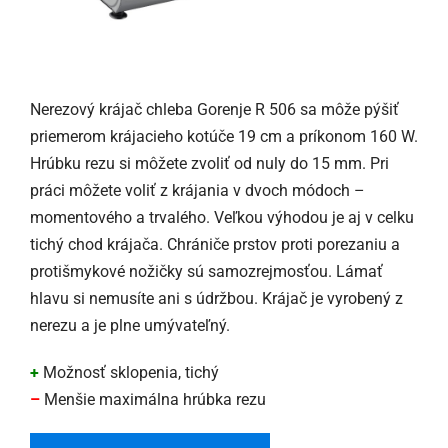
Nerezový krájač chleba Gorenje R 506 sa môže pýšiť
priemerom krájacieho kotúče 19 cm a príkonom 160 W.
Hrúbku rezu si môžete zvoliť od nuly do 15 mm. Pri
práci môžete voliť z krájania v dvoch módoch –
momentového a trvalého. Veľkou výhodou je aj v celku
tichý chod krájača. Chrániče prstov proti porezaniu a
protišmykové nožičky sú samozrejmosťou. Lámať
hlavu si nemusíte ani s údržbou. Krájač je vyrobený z
nerezu a je plne umývateľný.
+
Možnosť sklopenia, tichý
–
Menšie maximálna hrúbka rezu