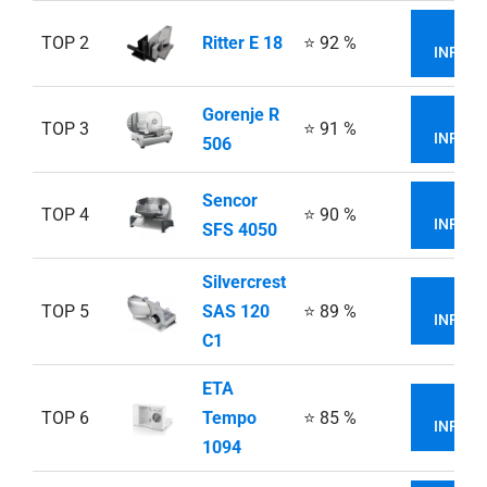
VIA
TOP 2
Ritter E 18
⭐ 92 %
INFORM
Gorenje R
VIA
TOP 3
⭐ 91 %
INFORM
506
Sencor
VIA
TOP 4
⭐ 90 %
INFORM
SFS 4050
Silvercrest
VIA
TOP 5
SAS 120
⭐ 89 %
INFORM
C1
ETA
VIA
TOP 6
Tempo
⭐ 85 %
INFORM
1094