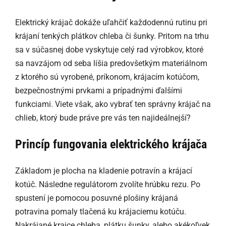
Elektrický krájač dokáže uľahčiť každodennú rutinu pri
krájaní tenkých plátkov chleba či šunky. Pritom na trhu
sa v súčasnej dobe vyskytuje celý rad výrobkov, ktoré
sa navzájom od seba líšia predovšetkým materiálnom
z ktorého sú vyrobené, príkonom, krájacím kotúčom,
bezpečnostnými prvkami a prípadnými ďalšími
funkciami. Viete však, ako vybrať ten správny krájač na
chlieb, ktorý bude práve pre vás ten najideálnejší?
Princíp fungovania elektrického krájača
Základom je plocha na kladenie potravín a krájací
kotúč. Následne regulátorom zvolíte hrúbku rezu. Po
spustení je pomocou posuvné plošiny krájaná
potravina pomaly tlačená ku krájaciemu kotúču.
Nakrájané krajce chleba, plátku šunky, alebo akékoľvek