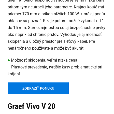
údeniny. Jeho nespornou výhodou je veľmi nízka cena,
pritom tým neutrpeli jeho parametre. Krájací kotúč má
priemer 170 mm a príkon nižších 100 W, ktoré aj podľa
ohlasov sú poznať. Rez je potom možné vykonať od 1
do 15 mm. Samozrejmosťou sú aj bezpečnostné prvky
ako napríklad chránič prstov. Výhodou je aj možnosť
sklopenia a úložný priestor pre sieťový kábel. Pre
nenáročného používateľa môže byť akurát.
+
Možnosť sklopenia, veľmi nízka cena
–
Plastové prevedenie, tvrdšie kusy problematické pri
krájaní
ZOBRAZIŤ PONUKU
Graef Vivo V 20