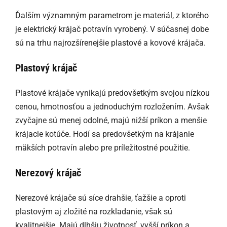
Ďalším významným parametrom je materiál, z ktorého
je elektrický krájač potravín vyrobený. V súčasnej dobe
sú na trhu najrozšírenejšie plastové a kovové krájača.
Plastový krájač
Plastové krájače vynikajú predovšetkým svojou nízkou
cenou, hmotnosťou a jednoduchým rozložením. Avšak
zvyčajne sú menej odolné, majú nižší príkon a menšie
krájacie kotúče. Hodí sa predovšetkým na krájanie
mäkších potravín alebo pre príležitostné použitie.
Nerezový krájač
Nerezové krájače sú síce drahšie, ťažšie a oproti
plastovým aj zložité na rozkladanie, však sú
kvalitnejšie. Majú dlhšiu životnosť, vyšší príkon a