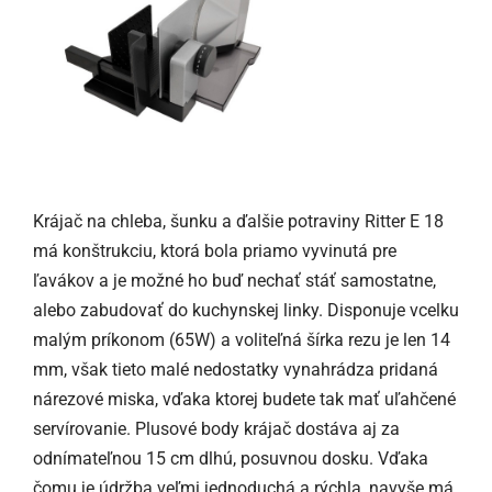
Krájač na chleba, šunku a ďalšie potraviny Ritter E 18
má konštrukciu, ktorá bola priamo vyvinutá pre
ľavákov a je možné ho buď nechať stáť samostatne,
alebo zabudovať do kuchynskej linky. Disponuje vcelku
malým príkonom (65W) a voliteľná šírka rezu je len 14
mm, však tieto malé nedostatky vynahrádza pridaná
nárezové miska, vďaka ktorej budete tak mať uľahčené
servírovanie. Plusové body krájač dostáva aj za
odnímateľnou 15 cm dlhú, posuvnou dosku. Vďaka
čomu je údržba veľmi jednoduchá a rýchla, navyše má