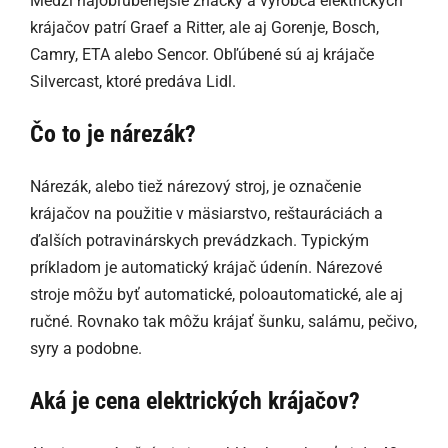
Medzi najobľúbenejšie značky a výrobca elektrických
krájačov patrí Graef a Ritter, ale aj Gorenje, Bosch,
Camry, ETA alebo Sencor. Obľúbené sú aj krájače
Silvercast, ktoré predáva Lidl.
Čo to je nárezák?
Nárezák, alebo tiež nárezový stroj, je označenie
krájačov na použitie v mäsiarstvo, reštauráciách a
ďalších potravinárskych prevádzkach. Typickým
príkladom je automatický krájač údenín. Nárezové
stroje môžu byť automatické, poloautomatické, ale aj
ručné. Rovnako tak môžu krájať šunku, salámu, pečivo,
syry a podobne.
Aká je cena elektrických krájačov?