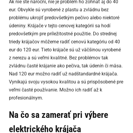
Ak nie ste nároční, nie je problém ho zohnať aj do 40
eur. Obvykle sú vyrobené z plastu a zvládnu bez
problému ukrojiť predovšetkým pečivo alebo niektoré
údeniny. Krájače v tejto cenovej kategórii sa hodí
predovšetkým pre príležitostné použitie. Do strednej
triedy krájačov môžeme radiť cenovú kategóriu od 40
eur do 120 eur. Tieto krájače sú už väčšinou vyrobené
z nerezu a sú veľmi kvalitné. Bez problémov tak
zvládnu časté krájanie ako pečiva, tak údenín či mäsa.
Nad 120 eur možno radiť už nadštandardné krájača.
Vynikajú svoju vysokou kvalitou a sú prispôsobené pre
veľmi časté používanie. Možno ich radiť až k
profesionálnym.
Na čo sa zamerať pri výbere
elektrického krájača