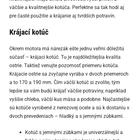
väčšie a kvalitnejšie kotúča. Perfektne sa tak hodí aj
pre časté použitie a krájanie aj tvrdších potravín.
Krájací kotúč
Okrem motora má nárezák ešte jednu veľmi dôležitú
súčasť – krájací kotúč. Tu je najdôležitejšia kvalita
ostrie. Taktiež venujte pozornosť priemeru kotúča.
Krájacie ostrie sa zvyčajne vyrába v dvoch priemeroch
a to 170 a 190 mm. Čím väčší kotúč si zvolíte, tým
lepšie sa vám budú krájať väčšie potraviny, napríklad
vyššie chleba, väčší kus mäsa a podobne. Najčastejšie
sú kotúče vyrobené z nerezovej ocele a sú k dostaniu v
dvoch prevedeniach – hladký a s jemnými zúbkami.
Kotúč s jemnými zúbkami je univerzálnejší a