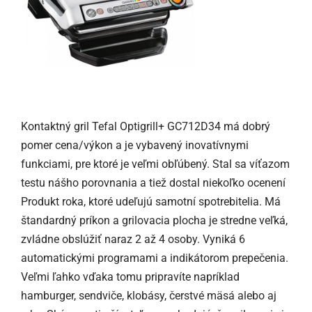
Kontaktný gril Tefal Optigrill+ GC712D34 má dobrý
pomer cena/výkon a je vybavený inovatívnymi
funkciami, pre ktoré je veľmi obľúbený. Stal sa víťazom
testu nášho porovnania a tiež dostal niekoľko ocenení
Produkt roka, ktoré udeľujú samotní spotrebitelia. Má
štandardný príkon a grilovacia plocha je stredne veľká,
zvládne obslúžiť naraz 2 až 4 osoby. Vyniká 6
automatickými programami a indikátorom prepečenia.
Veľmi ľahko vďaka tomu pripravíte napríklad
hamburger, sendviče, klobásy, čerstvé mäsá alebo aj