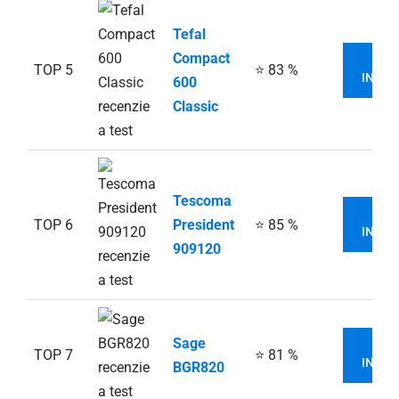
Tefal
Compact
VI
TOP 5
⭐ 83 %
INFOR
600
Classic
Tescoma
VI
TOP 6
President
⭐ 85 %
INFOR
909120
Sage
VI
TOP 7
⭐ 81 %
INFOR
BGR820