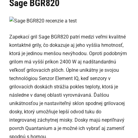
Sage BGR820
Zapekací gril Sage BGR820 patrí medzi veľmi kvalitné
kontaktné grily, čo dokazuje aj jeho vyššia hmotnosť,
ktorá je jedinou menšou nevýhodou. Oproti podobným
grilom má vyšší príkon 2400 W aj nadštandardnú
veľkosť grilovacích plôch. Úplne unikátny je svojou
technológiou Senzor Element IQ, keď senzory v
grilovacích doskách strážia pokles teploty, ktorá je
následne v danej oblasti vyrovnávaná. Ďalšou
unikátnosťou je nastaviteľný sklon spodnej grilovacej
dosky, ktorý umožňuje lepší odvod tuku do
integrovanej záchytnej misky. Dosky majú nepriľnavý
povrch Quantanium a je možné ich vybrať aj zameniť
spodnú s hornou.