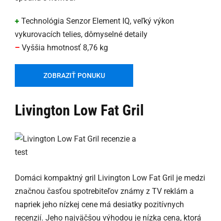
+
Technológia Senzor Element IQ, veľký výkon
vykurovacích telies, dômyselné detaily
–
Vyššia hmotnosť 8,76 kg
ZOBRAZIŤ PONUKU
Livington Low Fat Gril
Domáci kompaktný gril Livington Low Fat Gril je medzi
značnou časťou spotrebiteľov známy z TV reklám a
napriek jeho nízkej cene má desiatky pozitívnych
recenzií. Jeho najväčšou výhodou je nízka cena, ktorá