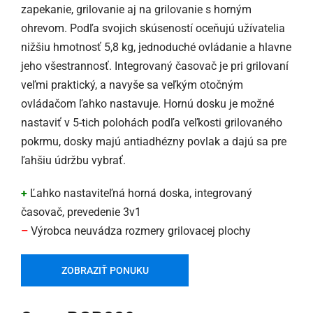
zapekanie, grilovanie aj na grilovanie s horným
ohrevom. Podľa svojich skúseností oceňujú užívatelia
nižšiu hmotnosť 5,8 kg, jednoduché ovládanie a hlavne
jeho všestrannosť. Integrovaný časovač je pri grilovaní
veľmi praktický, a navyše sa veľkým otočným
ovládačom ľahko nastavuje. Hornú dosku je možné
nastaviť v 5-tich polohách podľa veľkosti grilovaného
pokrmu, dosky majú antiadhézny povlak a dajú sa pre
ľahšiu údržbu vybrať.
+
Ľahko nastaviteľná horná doska, integrovaný
časovač, prevedenie 3v1
–
Výrobca neuvádza rozmery grilovacej plochy
ZOBRAZIŤ PONUKU