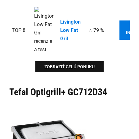
Livington
VI
TOP 8
Low Fat
⭐ 79 %
INFOR
Gril
ZOBRAZIŤ CELÚ PONUKU
Tefal Optigrill+ GC712D34