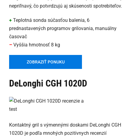
nepriľnavý, čo potvrdzujú aj skúsenosti spotrebiteľov.
+
Teplotná sonda súčasťou balenia, 6
prednastavených programov grilovania, manuálny
časovač
–
Vyššia hmotnosť 8 kg
ZOBRAZIŤ PONUKU
DeLonghi CGH 1020D
Kontaktný gril s výmennými doskami DeLonghi CGH
1020D je podľa mnohých pozitívnych recenzií