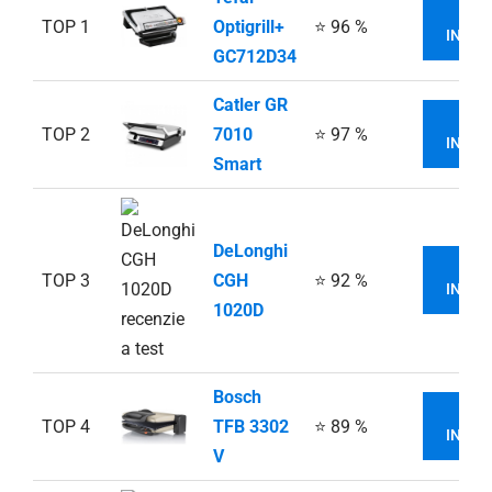
VI
TOP 1
Optigrill+
⭐ 96 %
INFOR
GC712D34
Catler GR
VI
TOP 2
7010
⭐ 97 %
INFOR
Smart
DeLonghi
VI
TOP 3
CGH
⭐ 92 %
INFOR
1020D
Bosch
VI
TOP 4
TFB 3302
⭐ 89 %
INFOR
V