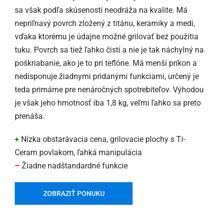
sa však podľa skúseností neodráža na kvalite. Má
nepriľnavý povrch zložený z titánu, keramiky a medi,
vďaka ktorému je údajne možné grilovať bez použitia
tuku. Povrch sa tiež ľahko čistí a nie je tak náchylný na
poškriabanie, ako je to pri teflóne. Má menší príkon a
nedisponuje žiadnymi pridanými funkciami, určený je
teda primárne pre nenáročných spotrebiteľov. Výhodou
je však jeho hmotnosť iba 1,8 kg, veľmi ľahko sa preto
prenáša.
+
Nízka obstarávacia cena, grilovacie plochy s Ti-
Ceram povlakom, ľahká manipulácia
–
Žiadne nadštandardné funkcie
ZOBRAZIŤ PONUKU