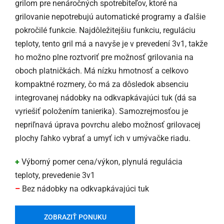
grilom pre nenáročných spotrebiteľov, ktoré na
grilovanie nepotrebujú automatické programy a ďalšie
pokročilé funkcie. Najdôležitejšiu funkciu, reguláciu
teploty, tento gril má a navyše je v prevedení 3v1, takže
ho možno plne roztvoriť pre možnosť grilovania na
oboch platničkách. Má nízku hmotnosť a celkovo
kompaktné rozmery, čo má za dôsledok absenciu
integrovanej nádobky na odkvapkávajúci tuk (dá sa
vyriešiť položením tanierika). Samozrejmosťou je
nepriľnavá úprava povrchu alebo možnosť grilovacej
plochy ľahko vybrať a umyť ich v umývačke riadu.
+
Výborný pomer cena/výkon, plynulá regulácia
teploty, prevedenie 3v1
–
Bez nádobky na odkvapkávajúci tuk
ZOBRAZIŤ PONUKU