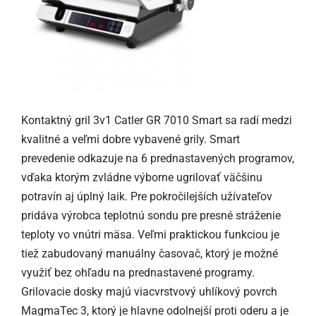
Kontaktný gril 3v1 Catler GR 7010 Smart sa radí medzi
kvalitné a veľmi dobre vybavené grily. Smart
prevedenie odkazuje na 6 prednastavených programov,
vďaka ktorým zvládne výborne ugrilovať väčšinu
potravín aj úplný laik. Pre pokročilejších užívateľov
pridáva výrobca teplotnú sondu pre presné stráženie
teploty vo vnútri mäsa. Veľmi praktickou funkciou je
tiež zabudovaný manuálny časovač, ktorý je možné
využiť bez ohľadu na prednastavené programy.
Grilovacie dosky majú viacvrstvový uhlíkový povrch
MagmaTec 3, ktorý je hlavne odolnejší proti oderu a je