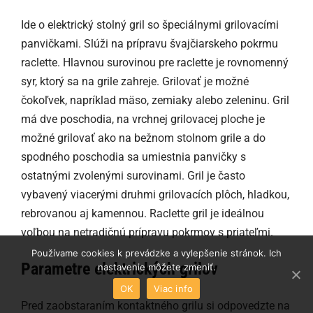
Ide o elektrický stolný gril so špeciálnymi grilovacími
panvičkami. Slúži na prípravu švajčiarskeho pokrmu
raclette. Hlavnou surovinou pre raclette je rovnomenný
syr, ktorý sa na grile zahreje. Grilovať je možné
čokoľvek, napríklad mäso, zemiaky alebo zeleninu. Gril
má dve poschodia, na vrchnej grilovacej ploche je
možné grilovať ako na bežnom stolnom grile a do
spodného poschodia sa umiestnia panvičky s
ostatnými zvolenými surovinami. Gril je často
vybavený viacerými druhmi grilovacích plôch, hladkou,
rebrovanou aj kamennou. Raclette gril je ideálnou
voľbou na netradičnú prípravu pokrmov s priateľmi.
Používame cookies k prevádzke a vylepšenie stránok. Ich
Parametre elektrických grilov
nastavenie môžete zmeniť.
OK
Viac info
Pred zaobstaraním kontaktného grilu si odpovedzte na