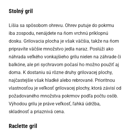
Stolný gril
Líšia sa spôsobom ohrevu. Ohrev putuje do pokrmu
iba zospodu, nenájdete na ňom vrchnú príklopnú
dosku. Grilovacia plocha je však väčšia, takže na ňom
pripravíte väčšie množstvo jedla naraz. Poslúži ako
náhrada veľkého vonkajšieho grilu nielen na záhrade či
balkóne, ale pri sychravom počasí ho možno použiť aj
doma. K dostaniu sú rôzne druhy grilovacej plochy,
najčastejšie však hladké alebo rebrované. Prioritnou
vlastnosťou je veľkosť grilovacej plochy, ktorá závisí od
požadovaného množstva pokrmov podľa počtu osôb.
Výhodou grilu je práve veľkosť, ľahká údržba,
skladnosť a priaznivá cena.
Raclette gril