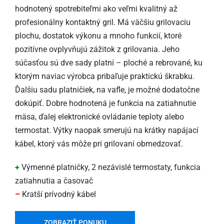
hodnotený spotrebiteľmi ako veľmi kvalitný až
profesionálny kontaktný gril. Má väčšiu grilovaciu
plochu, dostatok výkonu a mnoho funkcií, ktoré
pozitívne ovplyvňujú zážitok z grilovania. Jeho
súčasťou sú dve sady platní – ploché a rebrované, ku
ktorým naviac výrobca pribaľuje praktickú škrabku.
Ďalšiu sadu platničiek, na vafle, je možné dodatočne
dokúpiť. Dobre hodnotená je funkcia na zatiahnutie
mäsa, ďalej elektronické ovládanie teploty alebo
termostat. Výtky naopak smerujú na krátky napájací
kábel, ktorý vás môže pri grilovaní obmedzovať.
+
Výmenné platničky, 2 nezávislé termostaty, funkcia
zatiahnutia a časovač
–
Kratší prívodný kábel
ZOBRAZIŤ PONUKU