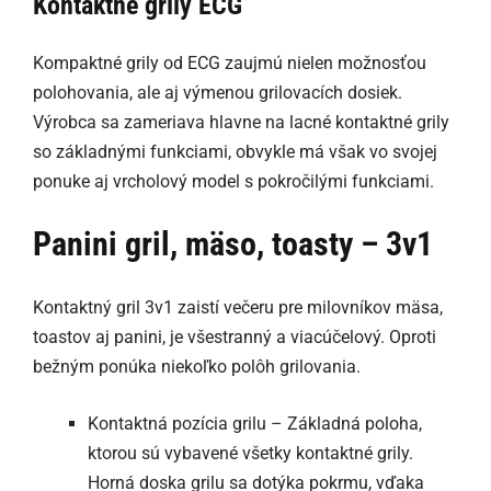
Kontaktné grily ECG
Kompaktné grily od ECG zaujmú nielen možnosťou
polohovania, ale aj výmenou grilovacích dosiek.
Výrobca sa zameriava hlavne na lacné kontaktné grily
so základnými funkciami, obvykle má však vo svojej
ponuke aj vrcholový model s pokročilými funkciami.
Panini gril, mäso, toasty – 3v1
Kontaktný gril 3v1 zaistí večeru pre milovníkov mäsa,
toastov aj panini, je všestranný a viacúčelový. Oproti
bežným ponúka niekoľko polôh grilovania.
Kontaktná pozícia grilu – Základná poloha,
ktorou sú vybavené všetky kontaktné grily.
Horná doska grilu sa dotýka pokrmu, vďaka