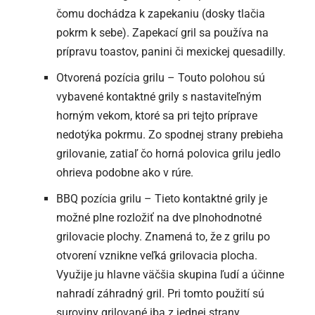
čomu dochádza k zapekaniu (dosky tlačia
pokrm k sebe). Zapekací gril sa používa na
prípravu toastov, panini či mexickej quesadilly.
Otvorená pozícia grilu – Touto polohou sú
vybavené kontaktné grily s nastaviteľným
horným vekom, ktoré sa pri tejto príprave
nedotýka pokrmu. Zo spodnej strany prebieha
grilovanie, zatiaľ čo horná polovica grilu jedlo
ohrieva podobne ako v rúre.
BBQ pozícia grilu – Tieto kontaktné grily je
možné plne rozložiť na dve plnohodnotné
grilovacie plochy. Znamená to, že z grilu po
otvorení vznikne veľká grilovacia plocha.
Využije ju hlavne väčšia skupina ľudí a účinne
nahradí záhradný gril. Pri tomto použití sú
suroviny grilované iba z jednej strany.