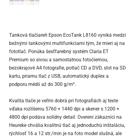
Tanková tlačiareň Epson EcoTank L8160 vyniká medzi
bežnými tankovými multifunkciami tým, že mieri aj na
fototlač. Ponúka šesťfarebný systém Claria ET
Premium so sivou a samostatnou fotočiernou,
bezokrajové A4 fotografie, potlač CD a DVD, slot na SD
kartu, priamu tlač z USB, automatický duplex a
podporu médií až do 300 g/m².
Kvalita tlače je veľmi dobrá pri fotografiách aj texte
vďaka rozlíšeniu 5760 × 1440 dpi a skener s 1200 ×
4800 dpi podáva solídny detail. Overení zákazníci na
Heureke chvália kvalitnú tlač aj jednoduchú inštaláciu,
rýchlosť 16 a 12 str./min je na foto model slušná, ale