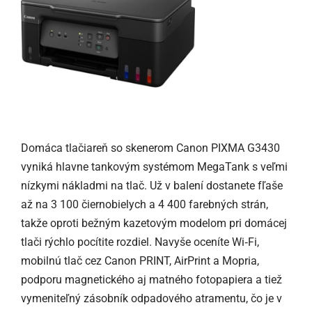
Domáca tlačiareň so skenerom Canon PIXMA G3430
vyniká hlavne tankovým systémom MegaTank s veľmi
nízkymi nákladmi na tlač. Už v balení dostanete fľaše
až na 3 100 čiernobielych a 4 400 farebných strán,
takže oproti bežným kazetovým modelom pri domácej
tlači rýchlo pocítite rozdiel. Navyše oceníte Wi‑Fi,
mobilnú tlač cez Canon PRINT, AirPrint a Mopria,
podporu magnetického aj matného fotopapiera a tiež
vymeniteľný zásobník odpadového atramentu, čo je v