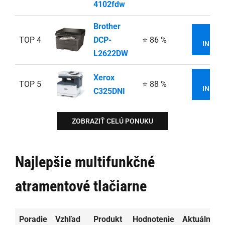
4102fdw
Brother
VI
TOP 4
DCP-
⭐ 86 %
INFOR
L2622DW
Xerox
VI
TOP 5
⭐ 88 %
INFOR
C325DNI
ZOBRAZIŤ CELÚ PONUKU
Najlepšie multifunkčné
atramentové tlačiarne
Poradie
Vzhľad
Produkt
Hodnotenie
Aktuálna c