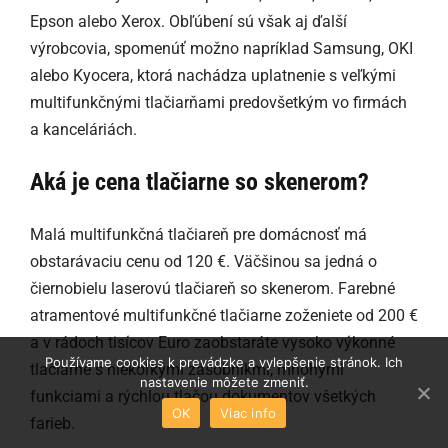
Epson alebo Xerox. Obľúbení sú však aj ďalší
výrobcovia, spomenúť možno napríklad Samsung, OKI
alebo Kyocera, ktorá nachádza uplatnenie s veľkými
multifunkčnými tlačiarňami predovšetkým vo firmách
a kanceláriách.
Aká je cena tlačiarne so skenerom?
Malá multifunkčná tlačiareň pre domácnosť má
obstarávaciu cenu od 120 €. Väčšinou sa jedná o
čiernobielu laserovú tlačiareň so skenerom. Farebné
atramentové multifunkčné tlačiarne zoženiete od 200 €
a v rádoch tisícov Euro zaobstaráte vysoko výkonné
Používame cookies k prevádzke a vylepšenie stránok. Ich
tlačiarne s niekoľkými zásobníkmi, mnohými
nastavenie môžete zmeniť.
funkciami a rýchlou tlačou dokumentov všetkých
OK
Viac info
farieb.