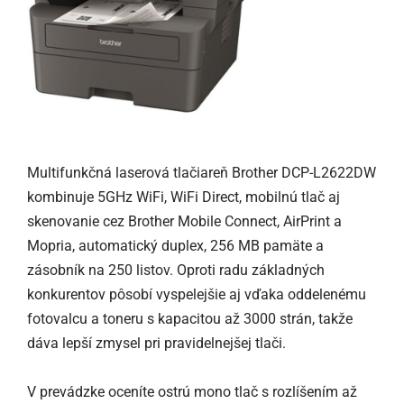
Multifunkčná laserová tlačiareň Brother DCP-L2622DW
kombinuje 5GHz WiFi, WiFi Direct, mobilnú tlač aj
skenovanie cez Brother Mobile Connect, AirPrint a
Mopria, automatický duplex, 256 MB pamäte a
zásobník na 250 listov. Oproti radu základných
konkurentov pôsobí vyspelejšie aj vďaka oddelenému
fotovalcu a toneru s kapacitou až 3000 strán, takže
dáva lepší zmysel pri pravidelnejšej tlači.
V prevádzke oceníte ostrú mono tlač s rozlíšením až