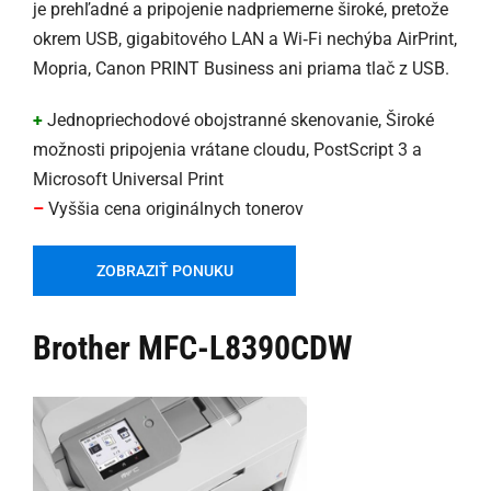
je prehľadné a pripojenie nadpriemerne široké, pretože
okrem USB, gigabitového LAN a Wi‑Fi nechýba AirPrint,
Mopria, Canon PRINT Business ani priama tlač z USB.
+
Jednopriechodové obojstranné skenovanie, Široké
možnosti pripojenia vrátane cloudu, PostScript 3 a
Microsoft Universal Print
–
Vyššia cena originálnych tonerov
ZOBRAZIŤ PONUKU
Brother MFC-L8390CDW