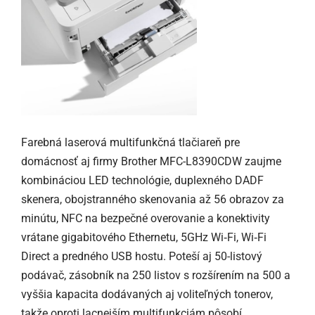
Farebná laserová multifunkčná tlačiareň pre
domácnosť aj firmy Brother MFC-L8390CDW zaujme
kombináciou LED technológie, duplexného DADF
skenera, obojstranného skenovania až 56 obrazov za
minútu, NFC na bezpečné overovanie a konektivity
vrátane gigabitového Ethernetu, 5GHz Wi‑Fi, Wi‑Fi
Direct a predného USB hostu. Poteší aj 50-listový
podávač, zásobník na 250 listov s rozšírením na 500 a
vyššia kapacita dodávaných aj voliteľných tonerov,
takže oproti lacnejším multifunkciám pôsobí