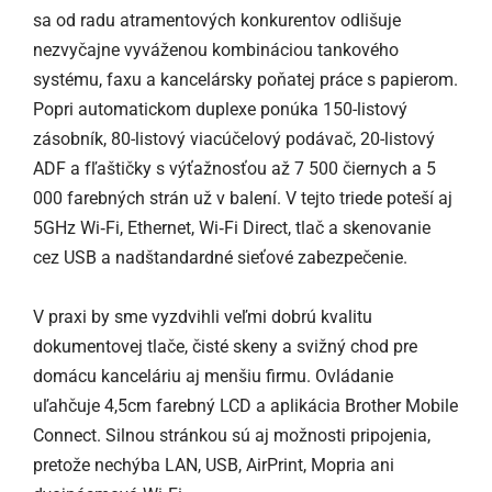
sa od radu atramentových konkurentov odlišuje
nezvyčajne vyváženou kombináciou tankového
systému, faxu a kancelársky poňatej práce s papierom.
Popri automatickom duplexe ponúka 150-listový
zásobník, 80-listový viacúčelový podávač, 20-listový
ADF a fľaštičky s výťažnosťou až 7 500 čiernych a 5
000 farebných strán už v balení. V tejto triede poteší aj
5GHz Wi‑Fi, Ethernet, Wi‑Fi Direct, tlač a skenovanie
cez USB a nadštandardné sieťové zabezpečenie.
V praxi by sme vyzdvihli veľmi dobrú kvalitu
dokumentovej tlače, čisté skeny a svižný chod pre
domácu kanceláriu aj menšiu firmu. Ovládanie
uľahčuje 4,5cm farebný LCD a aplikácia Brother Mobile
Connect. Silnou stránkou sú aj možnosti pripojenia,
pretože nechýba LAN, USB, AirPrint, Mopria ani