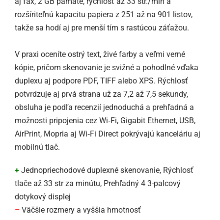
aj fax, 2 GB pamäte, rýchlosť až 33 str./min a
rozšíriteľnú kapacitu papiera z 251 až na 901 listov,
takže sa hodí aj pre menší tím s rastúcou záťažou.
V praxi oceníte ostrý text, živé farby a veľmi verné
kópie, pričom skenovanie je svižné a pohodlné vďaka
duplexu aj podpore PDF, TIFF alebo XPS. Rýchlosť
potvrdzuje aj prvá strana už za 7,2 až 7,5 sekundy,
obsluha je podľa recenzií jednoduchá a prehľadná a
možnosti pripojenia cez Wi‑Fi, Gigabit Ethernet, USB,
AirPrint, Mopria aj Wi‑Fi Direct pokrývajú kanceláriu aj
mobilnú tlač.
+
Jednopriechodové duplexné skenovanie, Rýchlosť
tlače až 33 str za minútu, Prehľadný 4 3-palcový
dotykový displej
–
Väčšie rozmery a vyššia hmotnosť