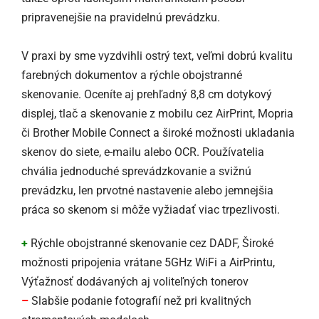
pripravenejšie na pravidelnú prevádzku.
V praxi by sme vyzdvihli ostrý text, veľmi dobrú kvalitu
farebných dokumentov a rýchle obojstranné
skenovanie. Oceníte aj prehľadný 8,8 cm dotykový
displej, tlač a skenovanie z mobilu cez AirPrint, Mopria
či Brother Mobile Connect a široké možnosti ukladania
skenov do siete, e-mailu alebo OCR. Používatelia
chvália jednoduché sprevádzkovanie a svižnú
prevádzku, len prvotné nastavenie alebo jemnejšia
práca so skenom si môže vyžiadať viac trpezlivosti.
+
Rýchle obojstranné skenovanie cez DADF, Široké
možnosti pripojenia vrátane 5GHz WiFi a AirPrintu,
Výťažnosť dodávaných aj voliteľných tonerov
–
Slabšie podanie fotografií než pri kvalitných