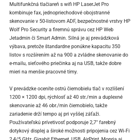
Multifunkčná tlačiareň s wifi HP LaserJet Pro
kombinuje fax, jednopriechodové obojstranné
skenovanie v 50-listovom ADF, bezpečnostné vrstvy HP
Wolf Pro Security a firemnú správu cez HP Web
Jetadmin či Smart Admin. Silná je aj prevádzková
výbava, pretože štandardne ponúkne kapacitu 350
listov s rozšírením až na 900 a zvládne skenovanie do
e-mailu, sieťového priečinka aj na USB, takže dobre
mieri na menšie pracovné tímy.
V prevádzke oceníte ostrú čiernobielu tlač v rozlíšení
1200 × 1200 dpi, rýchlosť až 40 str./min a duplexné
skenovanie až 46 obr./min čiernobielo, takže
zariadenie drží tempo aj pri vyššej záťaži.
Používateľskú prívetivosť podporuje 2,7" farebný
dotykový displej a široké možnosti pripojenia cez Wi‑Fi
2,4/5 GHz, Gigabit Ethernet, USB, AirPrint, Mopria aj