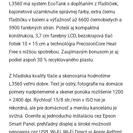
L3560 má systém EcoTank s dopĺňaním z fľaštičiek,
bajonetové uzamknutie správnej farby, extra čiernu
fľaštičku v balení a výťažnosť až 6600 čiernobielych a
5900 farebných strán. Poteší aj kompaktná
konštrukcia, 3,7 cm farebný LCD, bezokrajová tlač
fotiek 10 × 15 cm a technológia PrecisionCore Heat-
Free s nižšou spotrebou. Zaujímavým bonusom je aj
podiel aspoň 30 % recyklovaného plastu.
Z hľadiska kvality tlače a skenovania hodnotíme
L3560 veľmi dobre. Text je ostrý, fotografie na domáce
pomery nadpriemerné a skener ponúka rozlíšenie 1200
× 2400 dpi. Rýchlosť 15/8 str./min v ISO nie je
rekordná, ale pre domácnosť a menšiu kanceláriu je
svižná. Oceníte aj jednoduchú inštaláciu cez Epson
Smart Panel, prehľadný displej a široké možnosti
pripojenia cez USB, Wi‑Fi, Wi‑Fi Direct aj Apple AirPrint.