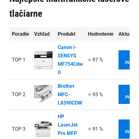
tlačiarne
Poradie
Vzhľad
Produkt
Hodnotenie
Aktuálna
Canon i-
SENSYS
VI
TOP 1
⭐ 97 %
INFOR
MF754Cdw
II
Brother
VI
TOP 2
MFC-
⭐ 93 %
INFOR
L8390CDW
HP
LaserJet
VI
TOP 3
⭐ 91 %
INFOR
Pro MFP