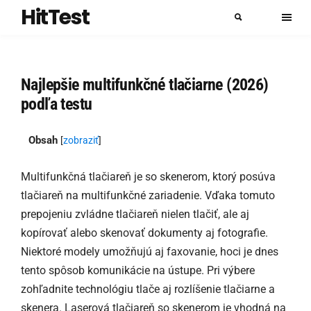
HitTest
Najlepšie multifunkčné tlačiarne (2026)
podľa testu
Obsah
[
zobraziť
]
Multifunkčná tlačiareň je so skenerom, ktorý posúva
tlačiareň na multifunkčné zariadenie. Vďaka tomuto
prepojeniu zvládne tlačiareň nielen tlačiť, ale aj
kopírovať alebo skenovať dokumenty aj fotografie.
Niektoré modely umožňujú aj faxovanie, hoci je dnes
tento spôsob komunikácie na ústupe. Pri výbere
zohľadnite technológiu tlače aj rozlíšenie tlačiarne a
skenera. Laserová tlačiareň so skenerom je vhodná na