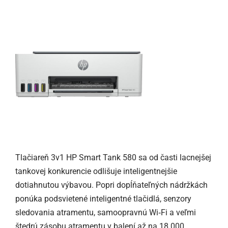
Tlačiareň 3v1 HP Smart Tank 580 sa od časti lacnejšej
tankovej konkurencie odlišuje inteligentnejšie
dotiahnutou výbavou. Popri dopĺňateľných nádržkách
ponúka podsvietené inteligentné tlačidlá, senzory
sledovania atramentu, samoopravnú Wi‑Fi a veľmi
štedrú zásobu atramentu v balení až na 18 000