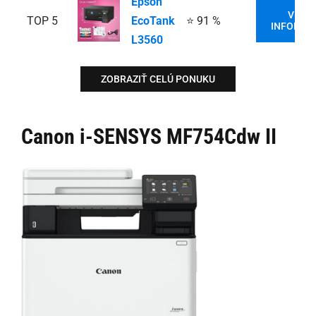
Epson
VIAC
TOP 5
EcoTank
⭐ 91 %
INFORMÁC
L3560
ZOBRAZIŤ CELÚ PONUKU
Canon i-SENSYS MF754Cdw II