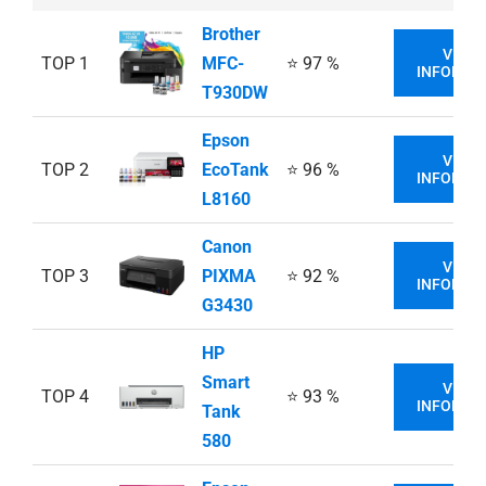
Brother
VIAC
TOP 1
MFC-
⭐ 97 %
INFORMÁC
T930DW
Epson
VIAC
TOP 2
EcoTank
⭐ 96 %
INFORMÁC
L8160
Canon
VIAC
TOP 3
PIXMA
⭐ 92 %
INFORMÁC
G3430
HP
Smart
VIAC
TOP 4
⭐ 93 %
INFORMÁC
Tank
580