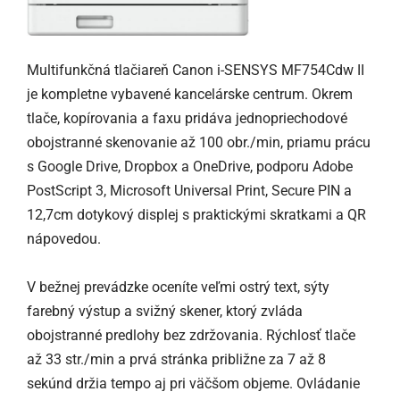
Multifunkčná tlačiareň Canon i-SENSYS MF754Cdw II
je kompletne vybavené kancelárske centrum. Okrem
tlače, kopírovania a faxu pridáva jednopriechodové
obojstranné skenovanie až 100 obr./min, priamu prácu
s Google Drive, Dropbox a OneDrive, podporu Adobe
PostScript 3, Microsoft Universal Print, Secure PIN a
12,7cm dotykový displej s praktickými skratkami a QR
nápovedou.
V bežnej prevádzke oceníte veľmi ostrý text, sýty
farebný výstup a svižný skener, ktorý zvláda
obojstranné predlohy bez zdržovania. Rýchlosť tlače
až 33 str./min a prvá stránka približne za 7 až 8
sekúnd držia tempo aj pri väčšom objeme. Ovládanie