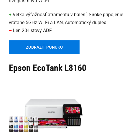
dvojpásmová Wi‑Fi.
+
Veľká výťažnosť atramentu v balení, Široké pripojenie
vrátane 5GHz Wi‑Fi a LAN, Automatický duplex
–
Len 20-listový ADF
ZOBRAZIŤ PONUKU
Epson EcoTank L8160