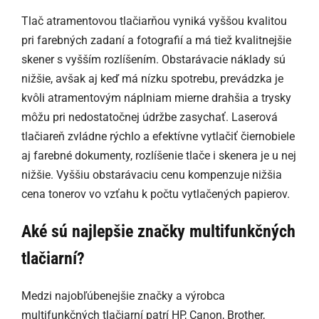
Tlač atramentovou tlačiarňou vyniká vyššou kvalitou
pri farebných zadaní a fotografií a má tiež kvalitnejšie
skener s vyšším rozlíšením. Obstarávacie náklady sú
nižšie, avšak aj keď má nízku spotrebu, prevádzka je
kvôli atramentovým náplniam mierne drahšia a trysky
môžu pri nedostatočnej údržbe zasychať. Laserová
tlačiareň zvládne rýchlo a efektívne vytlačiť čiernobiele
aj farebné dokumenty, rozlíšenie tlače i skenera je u nej
nižšie. Vyššiu obstarávaciu cenu kompenzuje nižšia
cena tonerov vo vzťahu k počtu vytlačených papierov.
Aké sú najlepšie značky multifunkčných
tlačiarní?
Medzi najobľúbenejšie značky a výrobca
multifunkčných tlačiarní patrí HP, Canon, Brother,