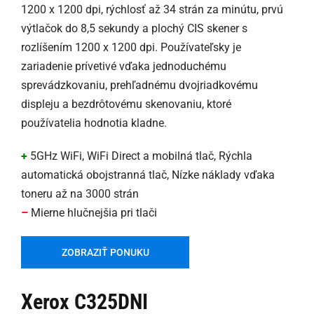
1200 x 1200 dpi, rýchlosť až 34 strán za minútu, prvú
výtlačok do 8,5 sekundy a plochý CIS skener s
rozlíšením 1200 x 1200 dpi. Používateľsky je
zariadenie prívetivé vďaka jednoduchému
sprevádzkovaniu, prehľadnému dvojriadkovému
displeju a bezdrôtovému skenovaniu, ktoré
používatelia hodnotia kladne.
+
5GHz WiFi, WiFi Direct a mobilná tlač, Rýchla
automatická obojstranná tlač, Nízke náklady vďaka
toneru až na 3000 strán
–
Mierne hlučnejšia pri tlači
ZOBRAZIŤ PONUKU
Xerox C325DNI