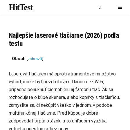
HitTest
Najlepšie laserové tlačiarne (2026) podľa
testu
Obsah
[
zobraziť
]
Laserová tlačiareň má oproti atramentové množstvo
výhod, môže byť bezdrôtová s tlačou cez WiFi,
prípadne ponúknuť čiernobielu aj farebnú tlač. Ak sa
rozhodujete o kúpe skenera, alebo kopírky s tlačiarňou,
zamyslite sa, či nekúpiť všetko v jednom, v podobe
multifunkčnej tlačiarne. Pred kúpou je dobré
zodpovedať si pár otázok, a to ohľadom využitia,
voľného priestoru a tiež ceny.