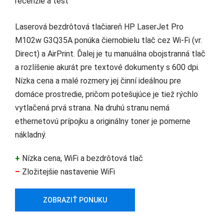
Laserová bezdrôtová tlačiareň HP LaserJet Pro
M102w G3Q35A ponúka čiernobielu tlač cez Wi-Fi (vr.
Direct) a AirPrint. Ďalej je tu manuálna obojstranná tlač
a rozlíšenie akurát pre textové dokumenty s 600 dpi.
Nízka cena a malé rozmery jej činní ideálnou pre
domáce prostredie, pričom potešujúce je tiež rýchlo
vytlačená prvá strana. Na druhú stranu nemá
ethernetovú prípojku a originálny toner je pomerne
nákladný.
+
Nízka cena, WiFi a bezdrôtová tlač
–
Zložitejšie nastavenie WiFi
ZOBRAZIŤ PONUKU