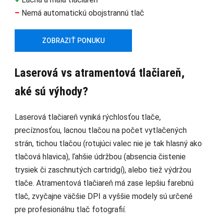
–
Nemá automatickú obojstrannú tlač
ZOBRAZIŤ PONUKU
Laserová vs atramentová tlačiareň,
aké sú výhody?
Laserová tlačiareň vyniká rýchlosťou tlače,
precíznosťou, lacnou tlačou na počet vytlačených
strán, tichou tlačou (rotujúci valec nie je tak hlasný ako
tlačová hlavica), ľahšie údržbou (absencia čistenie
trysiek či zaschnutých cartridgí), alebo tiež výdržou
tlače. Atramentová tlačiareň má zase lepšiu farebnú
tlač, zvyčajne väčšie DPI a vyššie modely sú určené
pre profesionálnu tlač fotografií.