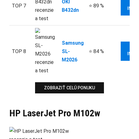
OKI
V
TOP 7
⭐ 89 %
INFO
B432dn
Samsung
V
TOP 8
SL-
⭐ 84 %
INFO
M2026
ZOBRAZIŤ CELÚ PONUKU
HP LaserJet Pro M102w