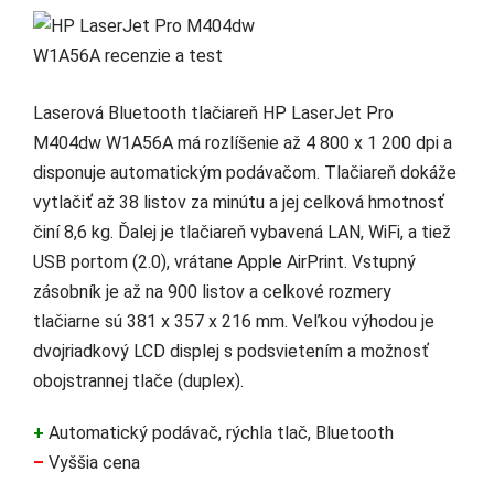
Laserová Bluetooth tlačiareň HP LaserJet Pro
M404dw W1A56A má rozlíšenie až 4 800 x 1 200 dpi a
disponuje automatickým podávačom. Tlačiareň dokáže
vytlačiť až 38 listov za minútu a jej celková hmotnosť
činí 8,6 kg. Ďalej je tlačiareň vybavená LAN, WiFi, a tiež
USB portom (2.0), vrátane Apple AirPrint. Vstupný
zásobník je až na 900 listov a celkové rozmery
tlačiarne sú 381 x 357 x 216 mm. Veľkou výhodou je
dvojriadkový LCD displej s podsvietením a možnosť
obojstrannej tlače (duplex).
+
Automatický podávač, rýchla tlač, Bluetooth
–
Vyššia cena