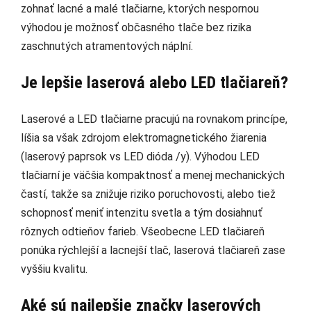
zohnať lacné a malé tlačiarne, ktorých nespornou
výhodou je možnosť občasného tlače bez rizika
zaschnutých atramentových náplní.
Je lepšie laserová alebo LED tlačiareň?
Laserové a LED tlačiarne pracujú na rovnakom princípe,
líšia sa však zdrojom elektromagnetického žiarenia
(laserový paprsok vs LED dióda /y). Výhodou LED
tlačiarní je väčšia kompaktnosť a menej mechanických
častí, takže sa znižuje riziko poruchovosti, alebo tiež
schopnosť meniť intenzitu svetla a tým dosiahnuť
rôznych odtieňov farieb. Všeobecne LED tlačiareň
ponúka rýchlejší a lacnejší tlač, laserová tlačiareň zase
vyššiu kvalitu.
Aké sú najlepšie značky laserových