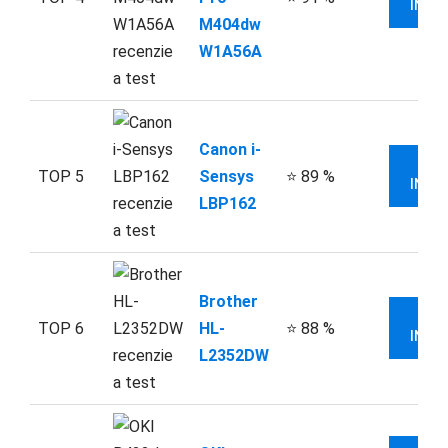
INFO
M404dw
W1A56A
Canon i-
V
TOP 5
Sensys
⭐ 89 %
INFO
LBP162
Brother
V
TOP 6
HL-
⭐ 88 %
INFO
L2352DW