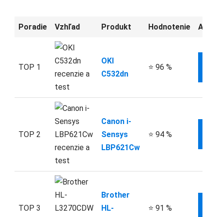
Poradie
Vzhľad
Produkt
Hodnotenie
Aktu
OKI
TOP 1
⭐ 96 %
IN
C532dn
Canon i-
TOP 2
Sensys
⭐ 94 %
IN
LBP621Cw
Brother
TOP 3
HL-
⭐ 91 %
IN