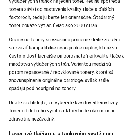
vytlačených stránok na jeden toner. Reálna spotreba
tonera závisí od nastavenia kvality tlače a ďalších
faktoroch, teda ju berte len orientačne. Štadartný
toner dokáže vytlačiť viac ako 2000 strán.
Originálne tonery sú väčšinou pomerne drahé a oplatí
sa zvážiť kompatibilné neoriginálne náplne, ktoré sú
často o dosť lacnejšie pri porovnateľnej kvalite tlače a
množstva vytlačených strán. Variantou medzi sú
potom repasované / recyklované tonery, ktoré sú
znovunaplnenie originálne cartridge, avšak stále
spadajú pod neoriginálne tonery.
Určite si ohlídejte, že vyberáte kvalitný alternatívny
toner od dobrého výrobca, ktorý bude okrem iného
zdravotne nezávadný.
Laserové tlačiarne s tankovým systémom