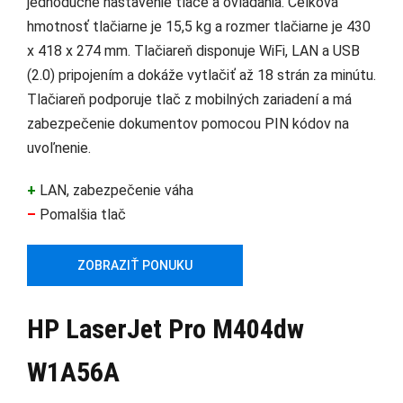
jednoduché nastavenie tlače a ovládania. Celková
hmotnosť tlačiarne je 15,5 kg a rozmer tlačiarne je 430
x 418 x 274 mm. Tlačiareň disponuje WiFi, LAN a USB
(2.0) pripojením a dokáže vytlačiť až 18 strán za minútu.
Tlačiareň podporuje tlač z mobilných zariadení a má
zabezpečenie dokumentov pomocou PIN kódov na
uvoľnenie.
+
LAN, zabezpečenie váha
–
Pomalšia tlač
ZOBRAZIŤ PONUKU
HP LaserJet Pro M404dw
W1A56A