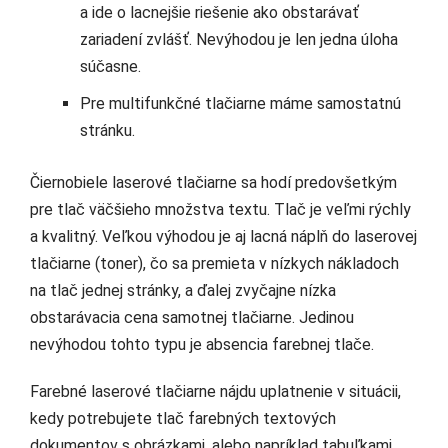
a ide o lacnejšie riešenie ako obstarávať
zariadení zvlášť. Nevýhodou je len jedna úloha
súčasne.
Pre multifunkčné tlačiarne máme samostatnú
stránku.
Čiernobiele laserové tlačiarne sa hodí predovšetkým
pre tlač väčšieho množstva textu. Tlač je veľmi rýchly
a kvalitný. Veľkou výhodou je aj lacná náplň do laserovej
tlačiarne (toner), čo sa premieta v nízkych nákladoch
na tlač jednej stránky, a ďalej zvyčajne nízka
obstarávacia cena samotnej tlačiarne. Jedinou
nevýhodou tohto typu je absencia farebnej tlače.
Farebné laserové tlačiarne nájdu uplatnenie v situácii,
kedy potrebujete tlač farebných textových
dokumentov s obrázkami, alebo napríklad tabuľkami.