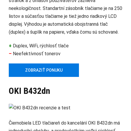
stránok a z ohlasov používateľov zaznieva
neekologičnost. Standartní zásobník tlačiarne je na 250
listov a súčasťou tlačiarne je tiež jedno riadkový LCD
displej. Výhodou je automatická obojstranná tlač
(duplex) a šuplík na papiere, vďaka čomu sú schované.
+
Duplex, WiFi, rýchlosť tlače
–
Neefektívnosť tonerov
ZOBRAZIŤ PONUKU
OKI B432dn
Čiernobiela LED tlačiareň do kancelárií OKI B432dn má
jednoduchú obsluhu, a predovšetkým veľkú rýchlosť