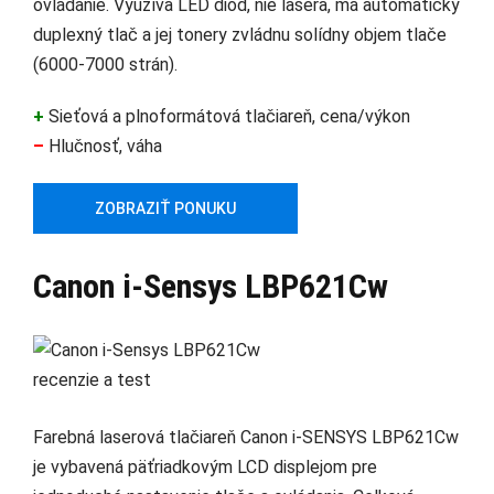
ovládanie. Využíva LED diód, nie lasera, má automatický
duplexný tlač a jej tonery zvládnu solídny objem tlače
(6000-7000 strán).
+
Sieťová a plnoformátová tlačiareň, cena/výkon
–
Hlučnosť, váha
ZOBRAZIŤ PONUKU
Canon i-Sensys LBP621Cw
Farebná laserová tlačiareň Canon i-SENSYS LBP621Cw
je vybavená päťriadkovým LCD displejom pre