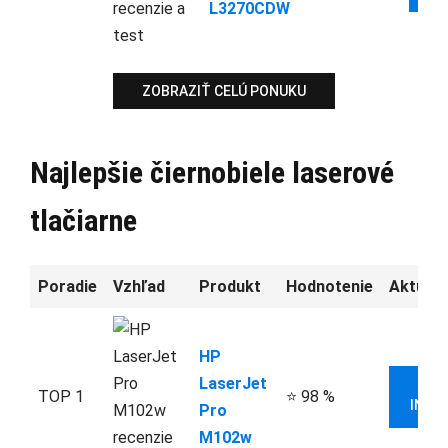
L3270CDW
ZOBRAZIŤ CELÚ PONUKU
Najlepšie čiernobiele laserové
tlačiarne
Poradie
Vzhľad
Produkt
Hodnotenie
Aktuáln
HP
LaserJet
V
TOP 1
⭐ 98 %
INFO
Pro
M102w