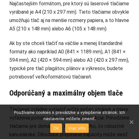
Najčastejším formátom, pre ktorý sú laserové tlačiarne
vyrábané je A4 (210 x 297 mm). Tieto tlačiarne obvykle
umožňujú tlač aj na menšie rozmery papiera, a to hlavne
A5 (210 x 148 mm) alebo A6 (105 x 148 mm).
Ak by ste chceli tlačiť na väčšie a menej štandardné
formáty ako napríklad A0 (841 × 1189 mm), A1 (841 ×
594 mm), A2 (420 × 594 mm) alebo A3 (420 x 297 mm),
typické pre tlač plagátov, plánov a výkresov, budete
potrebovať veľkoformátovú tlačiareň.
Odporúčaný a maximálny objem tlače
Tlačiareň zvládne vytlačiť určitý počet stránok a miere
Používame cookies k prevádzke a vylepšenie stránok. Ich
vyťaženia potom zodpovedá jej konštrukcia. Prirodzene
nastavenie môžete zmeniť.
tlačiarne pre domácnosť nevydrží toľko, čo robustné
OK
Viac info
kancelárske. Dlhodobé prepínanie kapacity môže viesť