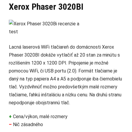
Xerox Phaser 3020BI
Lacná laserová WiFi tlačiareň do domácnosti Xerox
Phaser 3020BI dokáže vytlačiť až 20 stan za minútu s
rozlíšením 1200 x 1200 DPI. Pripojenie je možné
pomocou WiFi, či USB portu (2.0). Formát tlačiarne je
daný na typ papiera A4 a A5 a podporuje iba čiernobielu
tlač. Vyzdvihnúť možno predovšetkým malé rozmery
tlačiarne, ľahkú inštaláciu a nízku cenu. Na druhú stranu
nepodporuje obojstrannú tlač.
+
Cena/výkon, malé rozmery
–
Nič zásadného