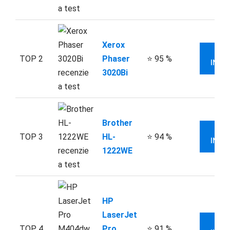
Xerox
V
TOP 2
Phaser
⭐ 95 %
INFO
3020Bi
Brother
V
TOP 3
HL-
⭐ 94 %
INFO
1222WE
HP
LaserJet
V
TOP 4
Pro
⭐ 91 %