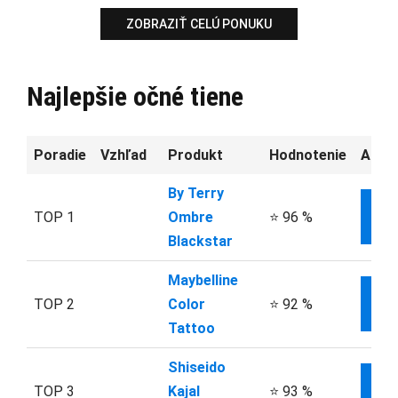
ZOBRAZIŤ CELÚ PONUKU
Najlepšie očné tiene
Poradie
Vzhľad
Produkt
Hodnotenie
Aktuá
By Terry
TOP 1
Ombre
⭐ 96 %
IN
Blackstar
Maybelline
TOP 2
Color
⭐ 92 %
IN
Tattoo
Shiseido
TOP 3
Kajal
⭐ 93 %