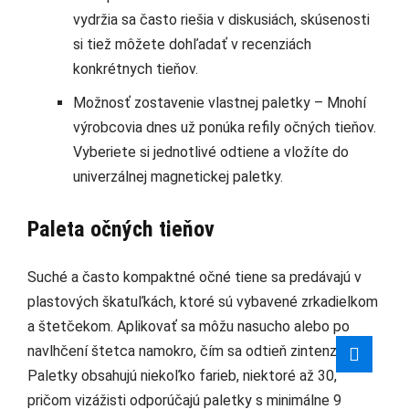
vydržia sa často riešia v diskusiách, skúsenosti
si tiež môžete dohľadať v recenziách
konkrétnych tieňov.
Možnosť zostavenie vlastnej paletky – Mnohí
výrobcovia dnes už ponúka refily očných tieňov.
Vyberiete si jednotlivé odtiene a vložíte do
univerzálnej magnetickej paletky.
Paleta očných tieňov
Suché a často kompaktné očné tiene sa predávajú v
plastových škatuľkách, ktoré sú vybavené zrkadielkom
a štetčekom. Aplikovať sa môžu nasucho alebo po
navlhčení štetca namokro, čím sa odtieň zintenzívni.
Paletky obsahujú niekoľko farieb, niektoré až 30,
pričom vizážisti odporúčajú paletky s minimálne 9