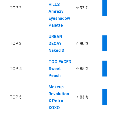
HILLS
TOP 2
⭐ 92 %
INF
Amrezy
Eyeshadow
Palette
URBAN
TOP 3
DECAY
⭐ 90 %
INF
Naked 3
TOO FACED
TOP 4
Sweet
⭐ 85 %
INF
Peach
Makeup
Revolution
TOP 5
⭐ 83 %
INF
X Petra
XOXO