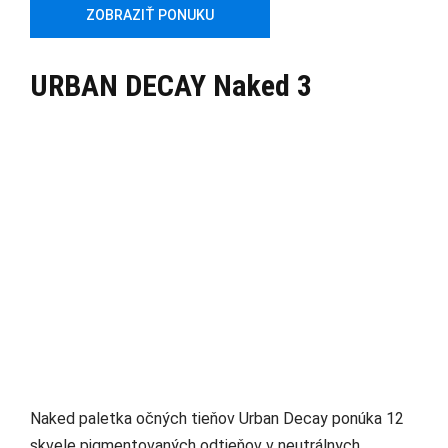
ZOBRAZIŤ PONUKU
URBAN DECAY Naked 3
Naked paletka očných tieňov Urban Decay ponúka 12
skvele pigmentovaných odtieňov v neutrálnych