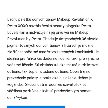
Lacnú paletku očných tieňov Makeup Revolution X
Petra XOXO navrhla česká beauty blogerka Petra
LovelyHair a nadväzuje na jej prvú verziu Makeup
Revolution by Petra. Obsahuje úctyhodných 36 skvele
pigmentovaných očných tieňov, z ktorých je možné
zložiť nespočetné množstvo farebných kombinácií. Je
ideálna pre ľahké každodenné líčenie, tak i pre výrazné
večerné líčenie. Sú obsiahnuté ako matné a trblietavé
odtiene, tak teplé i studené odtiene. Obojstranné
prevedenie palety je praktické a zloženie tieňov je
vegánske. Skúsenosti a recenzie užívateliek sú
väčšinou pozitívne a kvitujú predovšetkým pomer
cena/výkon.