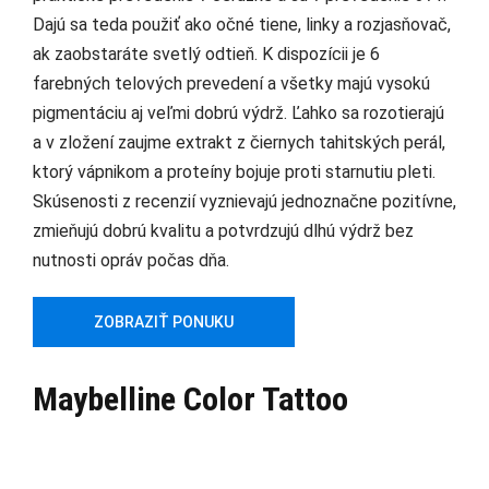
Dajú sa teda použiť ako očné tiene, linky a rozjasňovač,
ak zaobstaráte svetlý odtieň. K dispozícii je 6
farebných telových prevedení a všetky majú vysokú
pigmentáciu aj veľmi dobrú výdrž. Ľahko sa rozotierajú
a v zložení zaujme extrakt z čiernych tahitských perál,
ktorý vápnikom a proteíny bojuje proti starnutiu pleti.
Skúsenosti z recenzií vyznievajú jednoznačne pozitívne,
zmieňujú dobrú kvalitu a potvrdzujú dlhú výdrž bez
nutnosti opráv počas dňa.
ZOBRAZIŤ PONUKU
Maybelline Color Tattoo