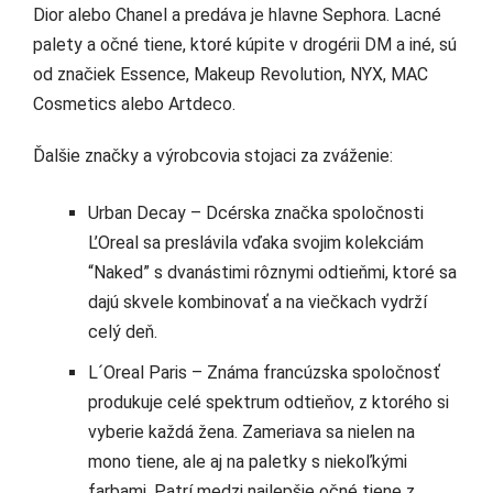
Dior alebo Chanel a predáva je hlavne Sephora. Lacné
palety a očné tiene, ktoré kúpite v drogérii DM a iné, sú
od značiek Essence, Makeup Revolution, NYX, MAC
Cosmetics alebo Artdeco.
Ďalšie značky a výrobcovia stojaci za zváženie:
Urban Decay – Dcérska značka spoločnosti
L’Oreal sa preslávila vďaka svojim kolekciám
“Naked” s dvanástimi rôznymi odtieňmi, ktoré sa
dajú skvele kombinovať a na viečkach vydrží
celý deň.
L´Oreal Paris – Známa francúzska spoločnosť
produkuje celé spektrum odtieňov, z ktorého si
vyberie každá žena. Zameriava sa nielen na
mono tiene, ale aj na paletky s niekoľkými
farbami. Patrí medzi najlepšie očné tiene z