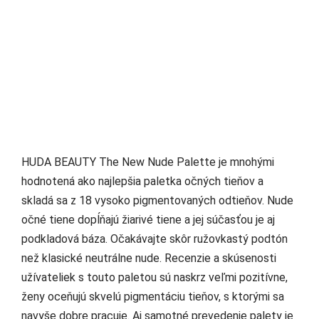
HUDA BEAUTY The New Nude Palette je mnohými
hodnotená ako najlepšia paletka očných tieňov a
skladá sa z 18 vysoko pigmentovaných odtieňov. Nude
očné tiene dopĺňajú žiarivé tiene a jej súčasťou je aj
podkladová báza. Očakávajte skôr ružovkastý podtón
než klasické neutrálne nude. Recenzie a skúsenosti
užívateliek s touto paletou sú naskrz veľmi pozitívne,
ženy oceňujú skvelú pigmentáciu tieňov, s ktorými sa
navyše dobre pracuje. Aj samotné prevedenie palety je