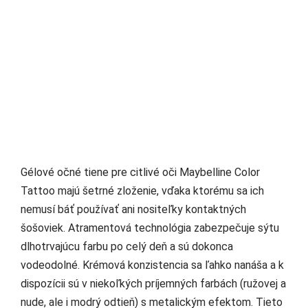
Gélové očné tiene pre citlivé oči Maybelline Color
Tattoo majú šetrné zloženie, vďaka ktorému sa ich
nemusí báť používať ani nositeľky kontaktných
šošoviek. Atramentová technológia zabezpečuje sýtu
dlhotrvajúcu farbu po celý deň a sú dokonca
vodeodolné. Krémová konzistencia sa ľahko nanáša a k
dispozícii sú v niekoľkých príjemných farbách (ružovej a
nude, ale i modrý odtieň) s metalickým efektom. Tieto