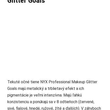
Glitter Goals
Tekuté očné tiene NYX Professional Makeup Glitter
Goals majú metalický a trblietavý efekt a ich
pigmentácie je veľmi intenzívna. Majú ľahkú
konzistenciu a ponúkajú sa v 8 odtieňoch (červené,
sivé, fialové, hnedé, ružové, žlté a ďalších). V záhyboch