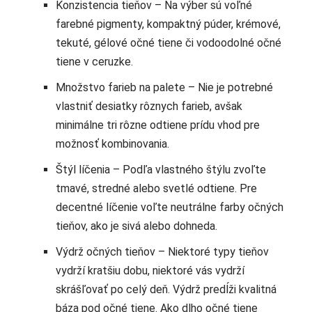
Konzistencia tieňov – Na výber sú voľné
farebné pigmenty, kompaktný púder, krémové,
tekuté, gélové očné tiene či vodoodolné očné
tiene v ceruzke.
Množstvo farieb na palete – Nie je potrebné
vlastniť desiatky rôznych farieb, avšak
minimálne tri rôzne odtiene prídu vhod pre
možnosť kombinovania.
Štýl líčenia – Podľa vlastného štýlu zvoľte
tmavé, stredné alebo svetlé odtiene. Pre
decentné líčenie voľte neutrálne farby očných
tieňov, ako je sivá alebo dohneda.
Výdrž očných tieňov – Niektoré typy tieňov
vydrží kratšiu dobu, niektoré vás vydrží
skrášľovať po celý deň. Výdrž predĺži kvalitná
báza pod očné tiene. Ako dlho očné tiene