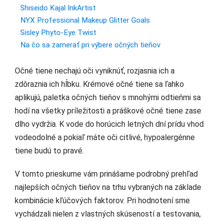
Shiseido Kajal InkArtist
NYX Professional Makeup Glitter Goals
Sisley Phyto-Eye Twist
Na čo sa zamerať pri výbere očných tieňov
Očné tiene nechajú oči vyniknúť, rozjasnia ich a
zdôraznia ich hĺbku. Krémové očné tiene sa ľahko
aplikujú, paletka očných tieňov s mnohými odtieňmi sa
hodí na všetky príležitosti a práškové očné tiene zase
dlho vydržia. K vode do horúcich letných dní prídu vhod
vodeodolné a pokiaľ máte oči citlivé, hypoalergénne
tiene budú to pravé.
V tomto prieskume vám prinášame podrobný prehľad
najlepších očných tieňov na trhu vybraných na základe
kombinácie kľúčových faktorov. Pri hodnotení sme
vychádzali nielen z vlastných skúseností a testovania,