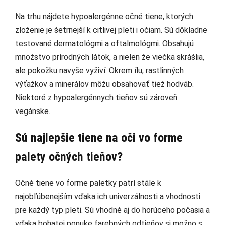
Na trhu nájdete hypoalergénne očné tiene, ktorých
zloženie je šetrnejší k citlivej pleti i očiam. Sú dôkladne
testované dermatológmi a oftalmológmi. Obsahujú
množstvo prírodných látok, a nielen že viečka skrášlia,
ale pokožku navyše vyživí. Okrem ílu, rastlinných
výťažkov a minerálov môžu obsahovať tiež hodváb.
Niektoré z hypoalergénnych tieňov sú zároveň
vegánske.
Sú najlepšie tiene na oči vo forme
palety očných tieňov?
Očné tiene vo forme paletky patrí stále k
najobľúbenejším vďaka ich univerzálnosti a vhodnosti
pre každý typ pleti. Sú vhodné aj do horúceho počasia a
vďaka bohatej ponuke farebných odtieňov si možno s