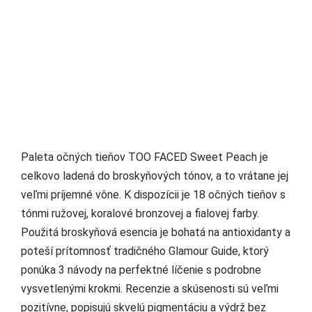
Paleta očných tieňov TOO FACED Sweet Peach je
celkovo ladená do broskyňových tónov, a to vrátane jej
veľmi príjemné vône. K dispozícii je 18 očných tieňov s
tónmi ružovej, koralové bronzovej a fialovej farby.
Použitá broskyňová esencia je bohatá na antioxidanty a
poteší prítomnosť tradičného Glamour Guide, ktorý
ponúka 3 návody na perfektné líčenie s podrobne
vysvetlenými krokmi. Recenzie a skúsenosti sú veľmi
pozitívne, popisujú skvelú pigmentáciu a výdrž bez