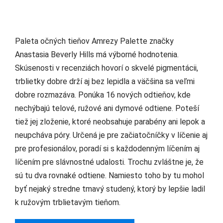
Paleta očných tieňov Amrezy Palette značky
Anastasia Beverly Hills má výborné hodnotenia.
Skúsenosti v recenziách hovorí o skvelé pigmentácii,
trblietky dobre drží aj bez lepidla a väčšina sa veľmi
dobre rozmazáva. Ponúka 16 nových odtieňov, kde
nechýbajú telové, ružové ani dymové odtiene. Poteší
tiež jej zloženie, ktoré neobsahuje parabény ani lepok a
neupcháva póry. Určená je pre začiatočníčky v líčenie aj
pre profesionálov, poradí si s každodenným líčením aj
líčením pre slávnostné udalosti. Trochu zvláštne je, že
sú tu dva rovnaké odtiene. Namiesto toho by tu mohol
byť nejaký stredne tmavý studený, ktorý by lepšie ladil
k ružovým trblietavým tieňom.