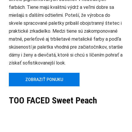
farbách. Tiene majú kvalitnú výdrž a veľmi dobre sa
miešajú s ďalšími odtieňmi. Poteší, že výrobca do
skvele spracované paletky pribalil obojstranný štetec i
praktické zrkadielko. Medzi tiene sú zakomponované
matné, perleťové aj trblietavé metalické farby a podľa
skúseností je paletka vhodná pre začiatočníkov, staršie
dámy i ženy a dievčatá, ktoré si chcú s líčením pohrať a
získať sofistikovanejší look.
ZOBRAZIŤ PONUKU
TOO FACED Sweet Peach