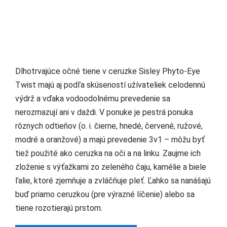
Dlhotrvajúce očné tiene v ceruzke Sisley Phyto-Eye
Twist majú aj podľa skúseností užívateliek celodennú
výdrž a vďaka vodoodolnému prevedenie sa
nerozmazují ani v daždi. V ponuke je pestrá ponuka
rôznych odtieňov (o. i. čierne, hnedé, červené, ružové,
modré a oranžové) a majú prevedenie 3v1 – môžu byť
tiež použité ako ceruzka na oči a na linku. Zaujme ich
zloženie s výťažkami zo zeleného čaju, kamélie a biele
ľalie, ktoré zjemňuje a zvláčňuje pleť. Ľahko sa nanášajú
buď priamo ceruzkou (pre výrazné líčenie) alebo sa
tiene rozotierajú prstom.