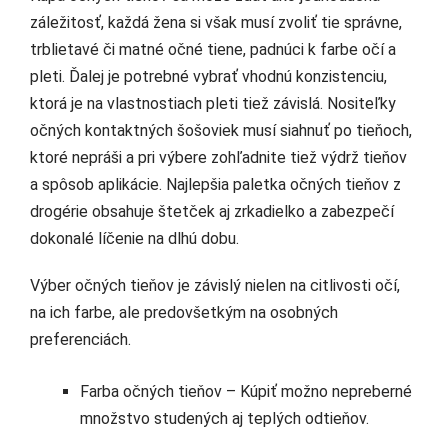
záležitosť, každá žena si však musí zvoliť tie správne,
trblietavé či matné očné tiene, padnúci k farbe očí a
pleti. Ďalej je potrebné vybrať vhodnú konzistenciu,
ktorá je na vlastnostiach pleti tiež závislá. Nositeľky
očných kontaktných šošoviek musí siahnuť po tieňoch,
ktoré nepráši a pri výbere zohľadnite tiež výdrž tieňov
a spôsob aplikácie. Najlepšia paletka očných tieňov z
drogérie obsahuje štetček aj zrkadielko a zabezpečí
dokonalé líčenie na dlhú dobu.
Výber očných tieňov je závislý nielen na citlivosti očí,
na ich farbe, ale predovšetkým na osobných
preferenciách.
Farba očných tieňov – Kúpiť možno nepreberné
množstvo studených aj teplých odtieňov.