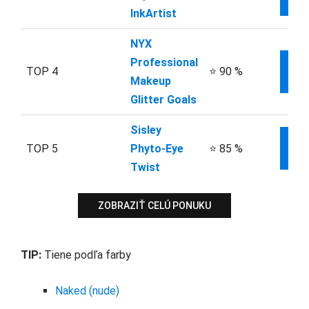
IN
InkArtist
NYX
Professional
TOP 4
⭐ 90 %
IN
Makeup
Glitter Goals
Sisley
TOP 5
Phyto-Eye
⭐ 85 %
IN
Twist
ZOBRAZIŤ CELÚ PONUKU
TIP:
Tiene podľa farby
Naked (nude)