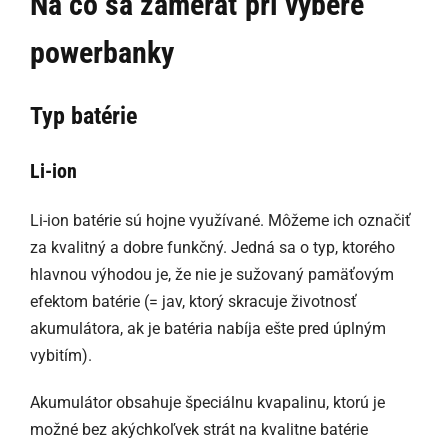
Na čo sa zamerať pri výbere
powerbanky
Typ batérie
Li-ion
Li-ion batérie sú hojne využívané. Môžeme ich označiť
za kvalitný a dobre funkčný. Jedná sa o typ, ktorého
hlavnou výhodou je, že nie je sužovaný pamäťovým
efektom batérie (= jav, ktorý skracuje životnosť
akumulátora, ak je batéria nabíja ešte pred úplným
vybitím).
Akumulátor obsahuje špeciálnu kvapalinu, ktorú je
možné bez akýchkoľvek strát na kvalitne batérie