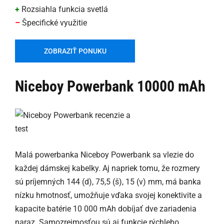
+
Rozsiahla funkcia svetlá
–
Špecifické využitie
ZOBRAZIŤ PONUKU
Niceboy Powerbank 10000 mAh
Malá powerbanka Niceboy Powerbank sa vlezie do
každej dámskej kabelky. Aj napriek tomu, že rozmery
sú príjemných 144 (d), 75,5 (š), 15 (v) mm, má banka
nízku hmotnosť, umožňuje vďaka svojej konektivite a
kapacite batérie 10 000 mAh dobíjať dve zariadenia
naraz. Samozrejmosťou sú aj funkcie rýchleho