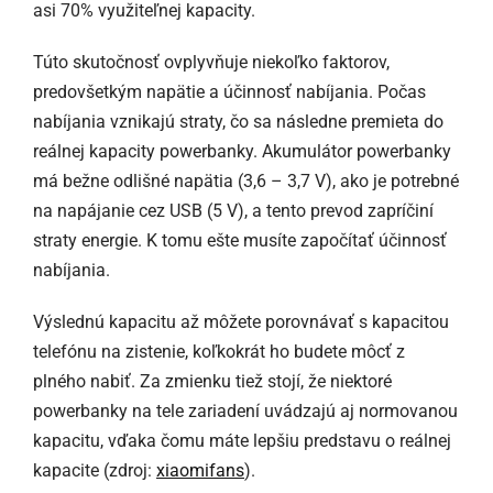
asi 70% využiteľnej kapacity.
Túto skutočnosť ovplyvňuje niekoľko faktorov,
predovšetkým napätie a účinnosť nabíjania. Počas
nabíjania vznikajú straty, čo sa následne premieta do
reálnej kapacity powerbanky. Akumulátor powerbanky
má bežne odlišné napätia (3,6 – 3,7 V), ako je potrebné
na napájanie cez USB (5 V), a tento prevod zapríčiní
straty energie. K tomu ešte musíte započítať účinnosť
nabíjania.
Výslednú kapacitu až môžete porovnávať s kapacitou
telefónu na zistenie, koľkokrát ho budete môcť z
plného nabiť. Za zmienku tiež stojí, že niektoré
powerbanky na tele zariadení uvádzajú aj normovanou
kapacitu, vďaka čomu máte lepšiu predstavu o reálnej
kapacite (zdroj:
xiaomifans
).