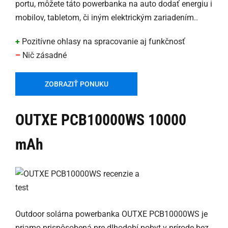
portu, môžete táto powerbanka na auto dodať energiu i
mobilov, tabletom, či iným elektrickým zariadením..
+
Pozitívne ohlasy na spracovanie aj funkčnosť
–
Nič zásadné
ZOBRAZIŤ PONUKU
OUTXE PCB10000WS 10000
mAh
Outdoor solárna powerbanka OUTXE PCB10000WS je
priamo prispôsobená pre dlhodobí pobyt v prírode bez