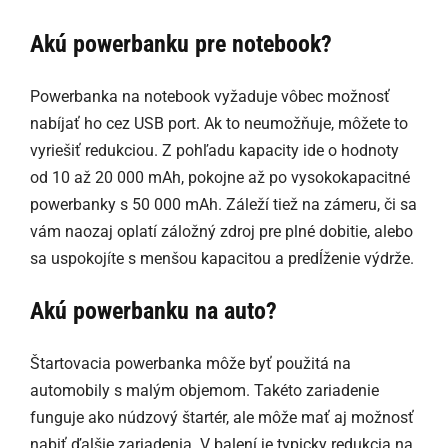
Akú powerbanku pre notebook?
Powerbanka na notebook vyžaduje vôbec možnosť
nabíjať ho cez USB port. Ak to neumožňuje, môžete to
vyriešiť redukciou. Z pohľadu kapacity ide o hodnoty
od 10 až 20 000 mAh, pokojne až po vysokokapacitné
powerbanky s 50 000 mAh. Záleží tiež na zámeru, či sa
vám naozaj oplatí záložný zdroj pre plné dobitie, alebo
sa uspokojíte s menšou kapacitou a predĺženie výdrže.
Akú powerbanku na auto?
Štartovacia powerbanka môže byť použitá na
automobily s malým objemom. Takéto zariadenie
funguje ako núdzový štartér, ale môže mať aj možnosť
nabiť ďalšie zariadenia. V balení je typicky redukcia na