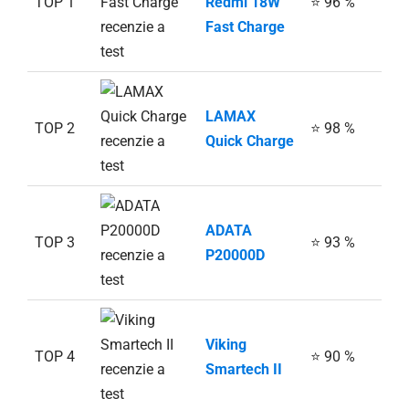
TOP 1
Redmi 18W
⭐ 96 %
Fast Charge
LAMAX
TOP 2
⭐ 98 %
Quick Charge
ADATA
TOP 3
⭐ 93 %
P20000D
Viking
TOP 4
⭐ 90 %
Smartech II