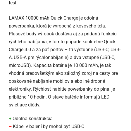
LAMAX 10000 mAh Quick Charge je odolná
powerbanka, ktorá je vyrobená z kovového tela.
Plusové body výrobok dostáva aj za pridanú funkciu
rýchleho nabíjania, v tomto prípade konkrétne Quick
Charge 3.0 a za päť portov – tri výstupné (USB-C, USB-
A, USB-A pre rýchlonabíjanie) a dva vstupné (USB-C,
microUSB). Kapacita batérie je 10 000 mAh, je tak
vhodná predovšetkým ako záložný zdroj na cesty pre
opakované nabíjanie mobilov alebo iné drobné
elektroniky. Rýchlosť nabitie powerbanky do plna, je
približne 10 hodín. O stave batérie informujú LED
svietiace diódy.
+
Odolná konštrukcia
–
Kábel v balení by mohol byť USB-C