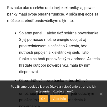
Rovnako ako u celého radu inej elektroniky, aj power
banky majú svoje pridané funkcie. V súčasnej dobe sa
môžete stretnúť predovšetkým s týmito:
Solárny panel – alebo tiež solárna powerbanka.
S jej pomocou možno energiu dobíjať aj
prostredníctvom slnečného žiarenia, bez
nutnosti pripojenia k elektrickej sieti. Táto
funkcia sa hodí predovšetkým v prírode. Ak teda
hľadáte outdoor powerbanku, mala by ním
disponovať.
Qi bezdrôtová powerbanka – bezdrôtové
Používame cookies k prevádzke a vylepšenie stránok. Ich
nabíjanie, ako už názov sám napovedá,
nastavenie môžete zmeniť.
umožňuje dobíjanie bez kábla, jednoduchým
OK
Viac info
priložením podporovaného zariadenia k
powerbance.