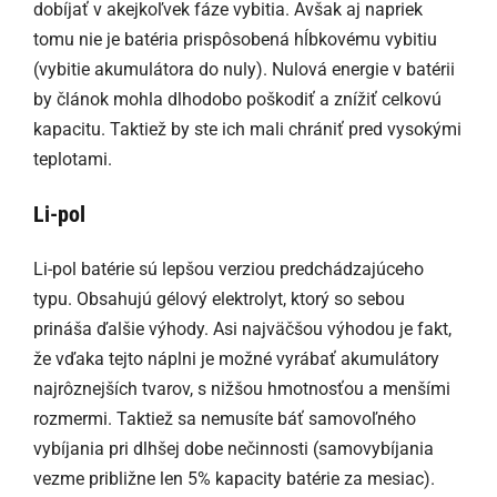
dobíjať v akejkoľvek fáze vybitia. Avšak aj napriek
tomu nie je batéria prispôsobená hĺbkovému vybitiu
(vybitie akumulátora do nuly). Nulová energie v batérii
by článok mohla dlhodobo poškodiť a znížiť celkovú
kapacitu. Taktiež by ste ich mali chrániť pred vysokými
teplotami.
Li-pol
Li-pol batérie sú lepšou verziou predchádzajúceho
typu. Obsahujú gélový elektrolyt, ktorý so sebou
prináša ďalšie výhody. Asi najväčšou výhodou je fakt,
že vďaka tejto náplni je možné vyrábať akumulátory
najrôznejších tvarov, s nižšou hmotnosťou a menšími
rozmermi. Taktiež sa nemusíte báť samovoľného
vybíjania pri dlhšej dobe nečinnosti (samovybíjania
vezme približne len 5% kapacity batérie za mesiac).