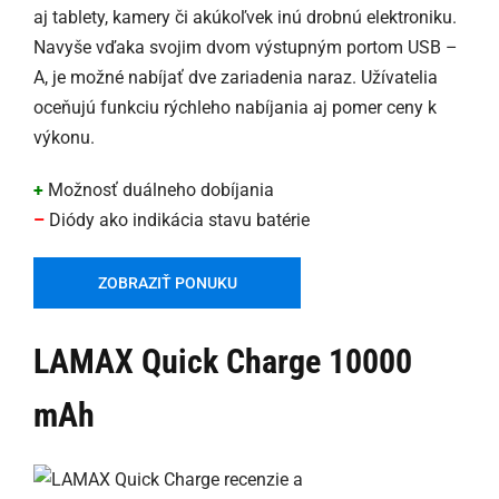
aj tablety, kamery či akúkoľvek inú drobnú elektroniku.
Navyše vďaka svojim dvom výstupným portom USB –
A, je možné nabíjať dve zariadenia naraz. Užívatelia
oceňujú funkciu rýchleho nabíjania aj pomer ceny k
výkonu.
+
Možnosť duálneho dobíjania
–
Diódy ako indikácia stavu batérie
ZOBRAZIŤ PONUKU
LAMAX Quick Charge 10000
mAh