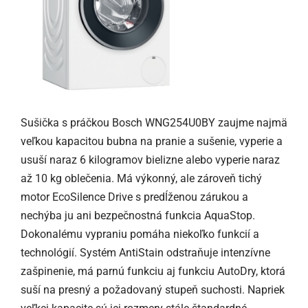
Sušička s práčkou Bosch WNG254U0BY zaujme najmä
veľkou kapacitou bubna na pranie a sušenie, vyperie a
usuší naraz 6 kilogramov bielizne alebo vyperie naraz
až 10 kg oblečenia. Má výkonný, ale zároveň tichý
motor EcoSilence Drive s predĺženou zárukou a
nechýba ju ani bezpečnostná funkcia AquaStop.
Dokonalému vypraniu pomáha niekoľko funkcií a
technológií. Systém AntiStain odstraňuje intenzívne
zašpinenie, má parnú funkciu aj funkciu AutoDry, ktorá
suší na presný a požadovaný stupeň suchosti. Napriek