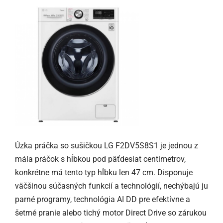
Úzka práčka so sušičkou LG F2DV5S8S1 je jednou z
mála práčok s hĺbkou pod päťdesiat centimetrov,
konkrétne má tento typ hĺbku len 47 cm. Disponuje
väčšinou súčasných funkcií a technológií, nechýbajú ju
parné programy, technológia AI DD pre efektívne a
šetrné pranie alebo tichý motor Direct Drive so zárukou