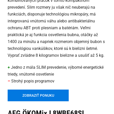
kombinovaných práčok v tomto kompaktnom
prevedení. Slim rozmery ju však nič neuberajú na
funkciách, disponuje technológiou mikropáry, má
integrovanú vnútornú váhu alebo antibakteriálnu
ochranu ABT proti plesniam a batériám. Veľmi
praktická je aj funkcia osvetlenia bubna, otáčky až
1400 za minútu a napriek rozmerom objemný bubon s
technológiou vankúšikov, ktoré sú k bielizni šetrné.
Vyprať zvládne 8 kilogramov bielizne a usušiť až 5 kg.
+
Jedno z mála SLIM prevedenie, výborné energetické
triedy, vnútorné osvetlenie
–
Strohý popis programov
ZOBRAZIŤ PONUKU
AEG ÖKOMix L8WBE68SI