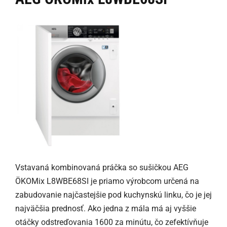
Vstavaná kombinovaná práčka so sušičkou AEG
ÖKOMix L8WBE68SI je priamo výrobcom určená na
zabudovanie najčastejšie pod kuchynskú linku, čo je jej
najväčšia prednosť. Ako jedna z mála má aj vyššie
otáčky odstreďovania 1600 za minútu, čo zefektívňuje