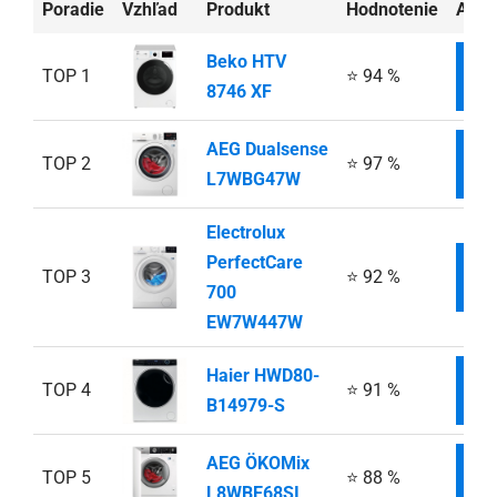
Poradie
Vzhľad
Produkt
Hodnotenie
Aktu
Beko HTV
TOP 1
⭐ 94 %
IN
8746 XF
AEG Dualsense
TOP 2
⭐ 97 %
IN
L7WBG47W
Electrolux
PerfectCare
TOP 3
⭐ 92 %
IN
700
EW7W447W
Haier HWD80-
TOP 4
⭐ 91 %
IN
B14979-S
AEG ÖKOMix
TOP 5
⭐ 88 %
IN
L8WBE68SI