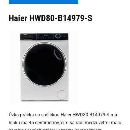
Haier HWD80-B14979-S
Úzka práčka so sušičkou Haier HWD80-B14979-S má
hĺbku iba 46 centimetrov, čím sa radí medzi veľmi málo