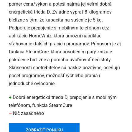
pomer cena/výkon a poteší najmä jej veľmi dobrá
energetická trieda D. Zvládne vyprať 8 kilogramov
bielizne s tým, že kapacita na sušenie je 5 kg.
Podporuje prepojenie s mobilným telefónom cez
aplikáciu HomeWhiz, ktorá umožní napríklad
sťahovanie ďalších pracích programov. Prínosom je aj
funkcia SteamCure, ktorá pôsobením pary znižuje
pokrčenie bielizne a pomáha uvoľňovať nečistoty.
Skúsenosti spotrebiteľov sú naskrz pozitívne, oceňujú
počet programov, možnosť rýchleho prania i
jednoduché ovládanie.
+
Dobrá energetická trieda D, prepojenie s mobilným
telefónom, funkcia SteamCure
–
Nič zásadného
ZOBRAZIŤ PONUKU