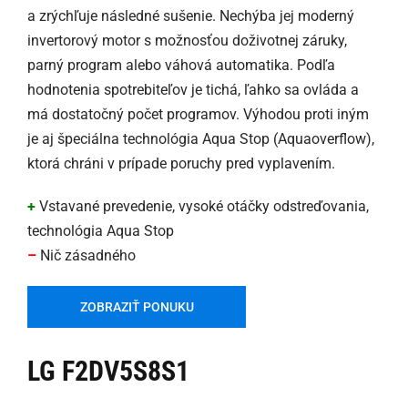
a zrýchľuje následné sušenie. Nechýba jej moderný
invertorový motor s možnosťou doživotnej záruky,
parný program alebo váhová automatika. Podľa
hodnotenia spotrebiteľov je tichá, ľahko sa ovláda a
má dostatočný počet programov. Výhodou proti iným
je aj špeciálna technológia Aqua Stop (Aquaoverflow),
ktorá chráni v prípade poruchy pred vyplavením.
+
Vstavané prevedenie, vysoké otáčky odstreďovania,
technológia Aqua Stop
–
Nič zásadného
ZOBRAZIŤ PONUKU
LG F2DV5S8S1