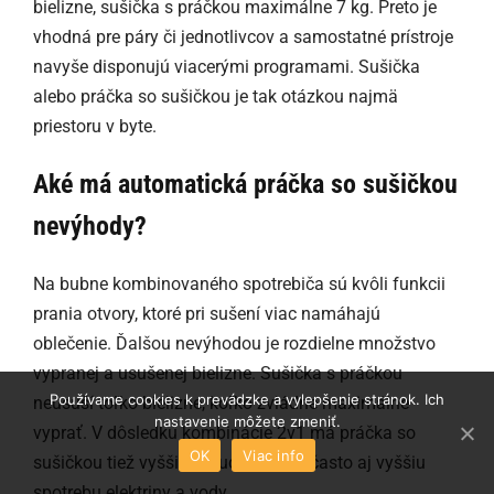
bielizne, sušička s práčkou maximálne 7 kg. Preto je
vhodná pre páry či jednotlivcov a samostatné prístroje
navyše disponujú viacerými programami. Sušička
alebo práčka so sušičkou je tak otázkou najmä
priestoru v byte.
Aké má automatická práčka so sušičkou
nevýhody?
Na bubne kombinovaného spotrebiča sú kvôli funkcii
prania otvory, ktoré pri sušení viac namáhajú
oblečenie. Ďalšou nevýhodou je rozdielne množstvo
vypranej a usušenej bielizne. Sušička s práčkou
Používame cookies k prevádzke a vylepšenie stránok. Ich
neusuší toľko bielizne, koľko zvládne maximálne
nastavenie môžete zmeniť.
vyprať. V dôsledku kombinácie 2v1 má práčka so
OK
Viac info
sušičkou tiež vyššiu poruchovosť a často aj vyššiu
spotrebu elektriny a vody.