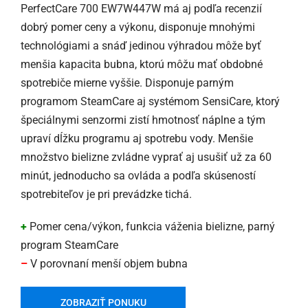
PerfectCare 700 EW7W447W má aj podľa recenzií
dobrý pomer ceny a výkonu, disponuje mnohými
technológiami a snáď jedinou výhradou môže byť
menšia kapacita bubna, ktorú môžu mať obdobné
spotrebiče mierne vyššie. Disponuje parným
programom SteamCare aj systémom SensiCare, ktorý
špeciálnymi senzormi zistí hmotnosť náplne a tým
upraví dĺžku programu aj spotrebu vody. Menšie
množstvo bielizne zvládne vyprať aj usušiť už za 60
minút, jednoducho sa ovláda a podľa skúseností
spotrebiteľov je pri prevádzke tichá.
+
Pomer cena/výkon, funkcia váženia bielizne, parný
program SteamCare
–
V porovnaní menší objem bubna
ZOBRAZIŤ PONUKU