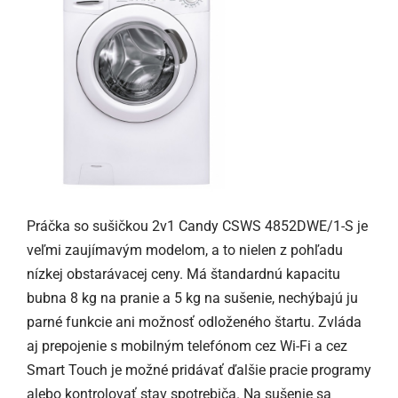
Práčka so sušičkou 2v1 Candy CSWS 4852DWE/1-S je
veľmi zaujímavým modelom, a to nielen z pohľadu
nízkej obstarávacej ceny. Má štandardnú kapacitu
bubna 8 kg na pranie a 5 kg na sušenie, nechýbajú ju
parné funkcie ani možnosť odloženého štartu. Zvláda
aj prepojenie s mobilným telefónom cez Wi-Fi a cez
Smart Touch je možné pridávať ďalšie pracie programy
alebo kontrolovať stav spotrebiča. Na sušenie sa