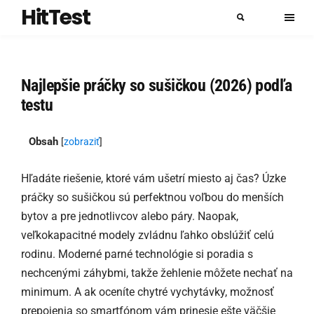
HitTest
Najlepšie práčky so sušičkou (2026) podľa
testu
Obsah
[
zobraziť
]
Hľadáte riešenie, ktoré vám ušetrí miesto aj čas? Úzke
práčky so sušičkou sú perfektnou voľbou do menších
bytov a pre jednotlivcov alebo páry. Naopak,
veľkokapacitné modely zvládnu ľahko obslúžiť celú
rodinu. Moderné parné technológie si poradia s
nechcenými záhybmi, takže žehlenie môžete nechať na
minimum. A ak oceníte chytré vychytávky, možnosť
prepojenia so smartfónom vám prinesie ešte väčšie