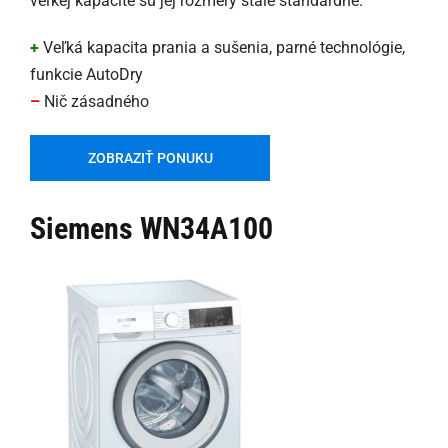
veľkej kapacite sú jej rozmery stále štandardné.
+
Veľká kapacita prania a sušenia, parné technológie,
funkcie AutoDry
–
Nič zásadného
ZOBRAZIŤ PONUKU
Siemens WN34A100