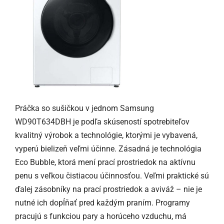
Práčka so sušičkou v jednom Samsung
WD90T634DBH je podľa skúseností spotrebiteľov
kvalitný výrobok a technológie, ktorými je vybavená,
vyperú bielizeň veľmi účinne. Zásadná je technológia
Eco Bubble, ktorá mení prací prostriedok na aktívnu
penu s veľkou čistiacou účinnosťou. Veľmi praktické sú
ďalej zásobníky na prací prostriedok a aviváž – nie je
nutné ich dopĺňať pred každým praním. Programy
pracujú s funkciou pary a horúceho vzduchu, má