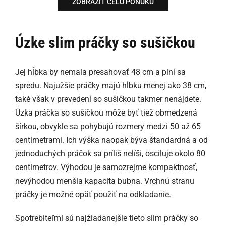
ZOBRAZIŤ CELÚ PONUKU
Úzke slim práčky so sušičkou
Jej hĺbka by nemala presahovať 48 cm a plní sa
spredu. Najužšie práčky majú hĺbku menej ako 38 cm,
také však v prevedení so sušičkou takmer nenájdete.
Úzka práčka so sušičkou môže byť tiež obmedzená
šírkou, obvykle sa pohybujú rozmery medzi 50 až 65
centimetrami. Ich výška naopak býva štandardná a od
jednoduchých práčok sa príliš nelíši, osciluje okolo 80
centimetrov. Výhodou je samozrejme kompaktnosť,
nevýhodou menšia kapacita bubna. Vrchnú stranu
práčky je možné opäť použiť na odkladanie.
Spotrebiteľmi sú najžiadanejšie tieto slim práčky so