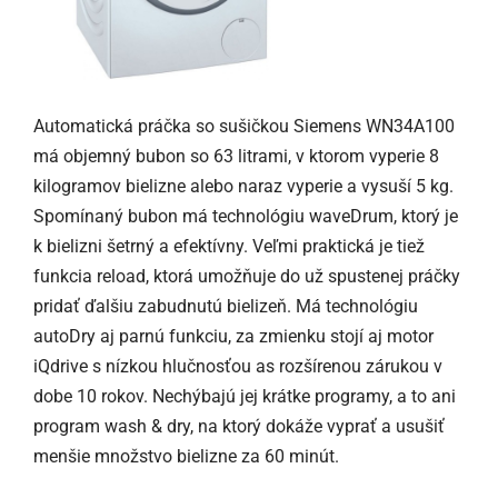
Automatická práčka so sušičkou Siemens WN34A100
má objemný bubon so 63 litrami, v ktorom vyperie 8
kilogramov bielizne alebo naraz vyperie a vysuší 5 kg.
Spomínaný bubon má technológiu waveDrum, ktorý je
k bielizni šetrný a efektívny. Veľmi praktická je tiež
funkcia reload, ktorá umožňuje do už spustenej práčky
pridať ďalšiu zabudnutú bielizeň. Má technológiu
autoDry aj parnú funkciu, za zmienku stojí aj motor
iQdrive s nízkou hlučnosťou as rozšírenou zárukou v
dobe 10 rokov. Nechýbajú jej krátke programy, a to ani
program wash & dry, na ktorý dokáže vyprať a usušiť
menšie množstvo bielizne za 60 minút.