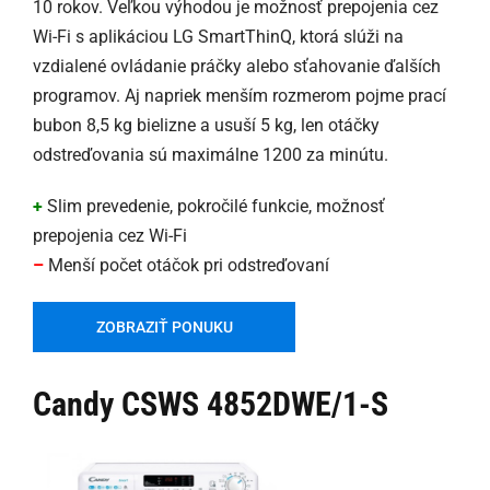
10 rokov. Veľkou výhodou je možnosť prepojenia cez
Wi-Fi s aplikáciou LG SmartThinQ, ktorá slúži na
vzdialené ovládanie práčky alebo sťahovanie ďalších
programov. Aj napriek menším rozmerom pojme prací
bubon 8,5 kg bielizne a usuší 5 kg, len otáčky
odstreďovania sú maximálne 1200 za minútu.
+
Slim prevedenie, pokročilé funkcie, možnosť
prepojenia cez Wi-Fi
–
Menší počet otáčok pri odstreďovaní
ZOBRAZIŤ PONUKU
Candy CSWS 4852DWE/1-S