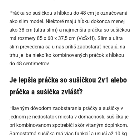
Práčka so sušičkou s hĺbkou do 48 cm je označovaná
ako slim model. Niektoré majú hĺbku dokonca menej
ako 38 cm (ultra slim) a najmenšia práčka so sušičkou
má rozmery 85 x 60 x 37,5 cm (VxŠxH). Slim a ultra
slim prevedenia sa u nás príliš zaobstarať nedajú, na
trhu je iba niekoľko kombinovaných práčok s hĺbkou
do 48 centimetrov.
Je lepšia práčka so sušičkou 2v1 alebo
práčka a sušička zvlášť?
Hlavným dôvodom zaobstarania práčky a sušičky v
jednom je nedostatok miesta v domácnosti, sušička je
pri kombinovanom spotrebiči skôr vítaným doplnkom.
Samostatná sušička má viac funkcií a usuší až 10 kg