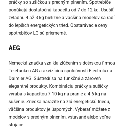
práčky so sušičkou s predným plnením. Spotrebiče
ponúkajú dostatočnú kapacitu od 7 do 12 kg. Usušiť
zvládnu 4 až 8 kg bielizne a väčšina modelov sa radí
do lepších energetických tried. Obstarávacie ceny
spotrebičov LG sú priemerné.
AEG
Nemecká značka vznikla zlúčením s dcérskou firmou
Telefunken AG a akvizíciou spoločností Electrolux a
Daimler AG. Sústredí sa na funkčné a zároveň
elegantné produkty. Kombináciu práčky a sušičky
vyrába s kapacitou 7-10 kg na pranie a 4-6 kg na
sušenie. Zriedka narazíte na zlú energetickú triedu,
väčšina produktov je úsporných. Vyberať môžete z
modelov s predným plnením, vstavané alebo voľne
stojace.