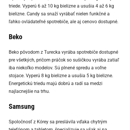
triede. Vyperú 6 až 10 kg bielizne a usušia 4 až 6 kg
bielizne. Candy sa snaží vyrábať nielen funkčné a
ľahko ovládateľné spotrebiče, ale aj cenovo dostupné.
Beko
Beko pôvodom z Turecka vyrába spotrebiče dostupné
pre všetkých, pričom práčok so sušičkou vyrába zatiaľ
iba niekoľko modelov. Sú plnené spredu a voľne
stojace. Vyperú 8 kg bielizne a usušia 5 kg bielizne.
Energetickú triedu majú dobrú a radí sa medzi
najlacnejšie na trhu.
Samsung
Spoločnosť z Kórey sa preslávila vďaka chytrým
telefónom a tabletom, špecializuje sa však aj na