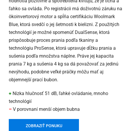
hodnotia pozitívne a spotrebitelia kvitujú, že je tichá a
ľahko sa ovláda. Po registrácii má doživotnú záruku na
ökoinvertorový motor a spĺňa certifikáciu Woolmark
Blue, ktorá svedčí o jej šetrnosti k bielizni. Z použitých
technológií je možné spomenúť DualSense, ktorá
prispôsobuje proces prania podľa tkaniny a
technológiu ProSense, ktorá upravuje dĺžku prania a
sušenia podľa množstva náplne. Práve jej kapacita
prania 7 kg a sušenia 4 kg sa dá považovať za jedinú
nevýhodu, podobne veľké práčky môžu mať aj
objemnejší prací bubon.
+
Nízka hlučnosť 51 dB, ľahké ovládanie, mnoho
technológií
–
V porovnaní menší objem bubna
ZOBRAZIŤ PONUKU