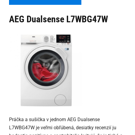
AEG Dualsense L7WBG47W
Práčka a sušička v jednom AEG Dualsense
L7WBG47W je veľmi obľúbená, desiatky recenzií ju