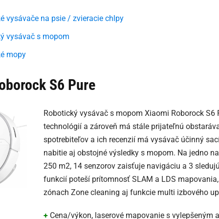
é vysávače na psie / zvieracie chlpy
ký vysávač s mopom
ké mopy
oborock S6 Pure
Robotický vysávač s mopom Xiaomi Roborock S6 P
technológií a zároveň má stále prijateľnú obstaráv
spotrebiteľov a ich recenzií má vysávač účinný sac
nabitie aj obstojné výsledky s mopom. Na jedno nab
250 m2, 14 senzorov zaisťuje navigáciu a 3 sledujú
funkcií poteší prítomnosť SLAM a LDS mapovania,
zónach Zone cleaning aj funkcie multi izbového up
+
Cena/výkon, laserové mapovanie s vylepšeným 