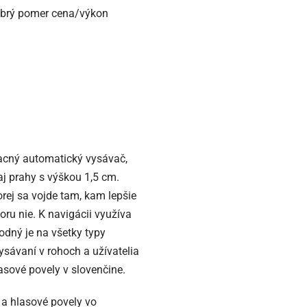
dobrý pomer cena/výkon
acný automatický vysávač,
aj prahy s výškou 1,5 cm.
orej sa vojde tam, kam lepšie
ru nie. K navigácii využíva
dný je na všetky typy
ysávaní v rohoch a užívatelia
lasové povely v slovenčine.
e a hlasové povely vo