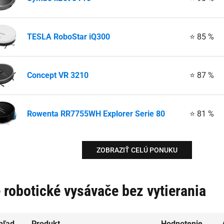
TESLA RoboStar iQ300
⭐ 85 %
Concept VR 3210
⭐ 87 %
Rowenta RR7755WH Explorer Serie 80
⭐ 81 %
ZOBRAZIŤ CELÚ PONUKU
 robotické vysávače bez vytierania
hľad
Produkt
Hodnotenie