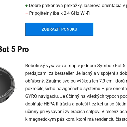
+
Dobre prekonáva prekážky, laserová orientácia v p
–
Pripojiteľný iba k 2,4 GHz Wi-Fi
ZOBRAZIŤ PONUKU
ot 5 Pro
Robotický vysávač a mop v jednom Symbo xBot 5 
predajcami za bestseller. Je lacný a v spojení s 
obľúbený. Zaujme svojou výškou len 7,9 cm, ktorú
pokročilejšieho navigačného systému – pre orientá
GYRO navigáciu. Je účinný na všetkých typoch podl
doplňuje HEPA filtrácia a poteší tiež kefka so šteti
účinný pri vysávaní zvieracích chlpov. V recenziác
k magnetickým pásikom, ktoré má tendenciu čiast