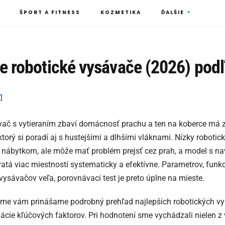
ŠPORT A FITNESS
KOZMETIKA
ĎALŠIE
e robotické vysávače (2026) podľ
ť
]
vač s vytieraním zbaví domácnosť prachu a ten na koberce má 
ktorý si poradí aj s hustejšími a dlhšími vláknami. Nízky roboti
 nábytkom, ale môže mať problém prejsť cez prah, a model s n
atá viac miestností systematicky a efektívne. Parametrov, funkci
ysávačov veľa, porovnávací test je preto úplne na mieste.
ume vám prinášame podrobný prehľad najlepších robotických vy
cie kľúčových faktorov. Pri hodnotení sme vychádzali nielen z 