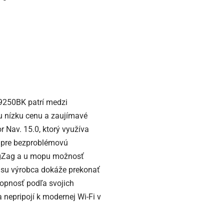
 9250BK patrí medzi
u nízku cenu a zaujímavé
Nav. 15.0, ktorý využíva
lá pre bezproblémovú
ZigZag a u mopu možnosť
pisu výrobca dokáže prekonať
hopnosť podľa svojich
 nepripojí k modernej Wi-Fi v