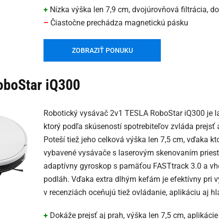
+
Nízka výška len 7,9 cm, dvojúrovňová filtrácia, 
–
Čiastočne prechádza magnetickú pásku
ZOBRAZIŤ PONUKU
boStar iQ300
Robotický vysávač 2v1 TESLA RoboStar iQ300 je l
ktorý podľa skúseností spotrebiteľov zvláda prejsť 
Poteší tiež jeho celková výška len 7,5 cm, vďaka kt
vybavené vysávače s laserovým skenovaním priesto
adaptívny gyroskop s pamäťou FASTtrack 3.0 a vho
podláh. Vďaka extra dlhým kefám je efektívny pri v
v recenziách oceňujú tiež ovládanie, aplikáciu aj h
+
Dokáže prejsť aj prah, výška len 7,5 cm, aplikáci