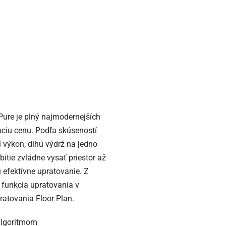
ure je plný najmodernejších
aciu cenu. Podľa skúseností
í výkon, dlhú výdrž na jedno
itie zvládne vysať priestor až
 efektívne upratovanie. Z
 funkcia upratovania v
ratovania Floor Plan.
algoritmom