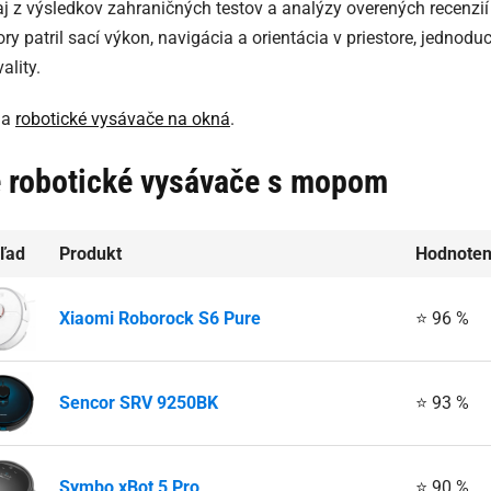
 aj z výsledkov zahraničných testov a analýzy overených recenzi
y patril sací výkon, navigácia a orientácia v priestore, jednodu
ality.
 na
robotické vysávače na okná
.
e robotické vysávače s mopom
ľad
Produkt
Hodnoten
Xiaomi Roborock S6 Pure
⭐ 96 %
Sencor SRV 9250BK
⭐ 93 %
Symbo xBot 5 Pro
⭐ 90 %