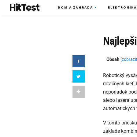
HitTest
DOM A ZÁHRADA
ELEKTRONIKA
Najlepši
Obsah
[
zobrazi
Robotický vysá
rotačných kief, 
neporiadok pod
alebo lasera upr
automatických v
V tomto priesk
základe kombiná