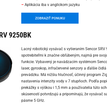
–
Aplikácia iba v anglickom jazyku
ZOBRAZIŤ PONUKU
SRV 9250BK
Lacný robotický vysávač s vytieraním Sencor SRV
spotrebiteľmi k značne obľúbeným, najmä pre svoj
funkcie. Vybavený je navádzacím systémom Sencor 
laser, gyroskop, infračervené senzory a ďalšie čid
prevádzku. Má nižšiu hlučnosť, účinný program 
nastavenia intenzity vody v 7 stupňoch. Podľa po
prekážky s výškou i 1,5 mm a používatelia túto sc
skúseností potvrdzujú a pripomínajú, že vysávač sa
pásme 5 GHz.