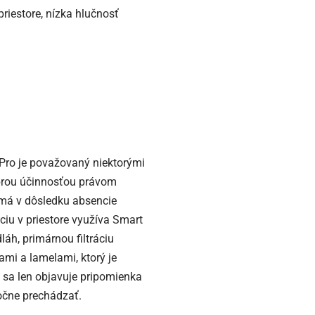
riestore, nízka hlučnosť
Pro je považovaný niektorými
dobrou účinnosťou právom
 má v dôsledku absencie
ciu v priestore využíva Smart
áh, primárnou filtráciu
nami a lamelami, ktorý je
h sa len objavuje pripomienka
očne prechádzať.