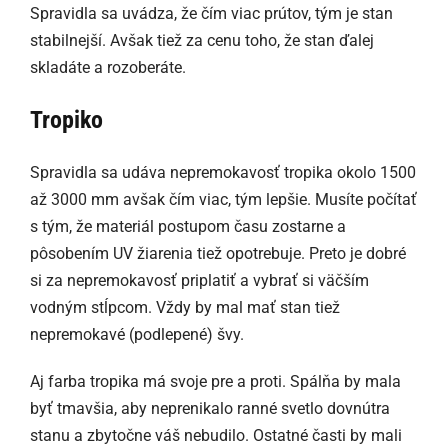
Spravidla sa uvádza, že čím viac prútov, tým je stan
stabilnejší. Avšak tiež za cenu toho, že stan ďalej
skladáte a rozoberáte.
Tropiko
Spravidla sa udáva nepremokavosť tropika okolo 1500
až 3000 mm avšak čím viac, tým lepšie. Musíte počítať
s tým, že materiál postupom času zostarne a
pôsobením UV žiarenia tiež opotrebuje. Preto je dobré
si za nepremokavosť priplatiť a vybrať si väčším
vodným stĺpcom. Vždy by mal mať stan tiež
nepremokavé (podlepené) švy.
Aj farba tropika má svoje pre a proti. Spálňa by mala
byť tmavšia, aby neprenikalo ranné svetlo dovnútra
stanu a zbytočne váš nebudilo. Ostatné časti by mali