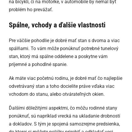
na bicykli, či na motorke, v automobile by nemal byť
problém ho prevážať.
Spálne, vchody a ďalšie vlastnosti
Pre väčšie pohodlie je dobré mať stan s dvoma a viac
spálňami. To vám môže ponúknuť potrebné tunelový
stan, ktorý má spálne oddelene a poskytne vám
príjemné a pohodlné spanie.
Ak máte viac početnú rodinu, je dobré mať čo najlepšie
odvetrávaný stan a toho docielite práve vďaka viac
vchodom do stanu, alebo otvárateľných okien.
Ďalšími dôležitými aspektmi, čo môžu rodinné stany
ponúknuť, sú napríklad vrecká na ukladanie drobností
a dokladov. S tým je spojená samozrejme predsienka,
do ktorej si môžete poličky prirobiť a odkladať veci