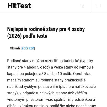
HitTest
Najlepšie rodinné stany pre 4 osoby
(2026) podľa testu
Obsah
[
zobraziť
]
Rodinné stany možno rozdeliť na turistické (typicky
stany pre 4 alebo 5 osôb) a veľké stany do kempu s
kapacitou pokojne až 8 alebo 10 osôb. Oproti viac
menším stanom sú rodinné stany praktickejšie
napríklad rýchlym postavením (platí pre nafukovacie
stany), v prípade tunelových stanov tiež väčším
vnútorným priestorom, viac spálňami, predsienkou a
dlhšou zárukou na zipsy, podlážky alebo nosné prúty.