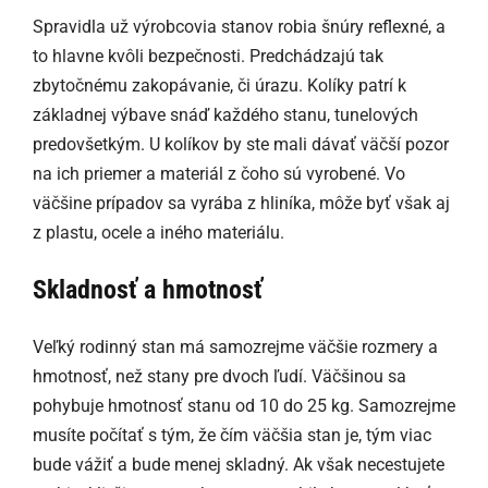
Spravidla už výrobcovia stanov robia šnúry reflexné, a
to hlavne kvôli bezpečnosti. Predchádzajú tak
zbytočnému zakopávanie, či úrazu. Kolíky patrí k
základnej výbave snáď každého stanu, tunelových
predovšetkým. U kolíkov by ste mali dávať väčší pozor
na ich priemer a materiál z čoho sú vyrobené. Vo
väčšine prípadov sa vyrába z hliníka, môže byť však aj
z plastu, ocele a iného materiálu.
Skladnosť a hmotnosť
Veľký rodinný stan má samozrejme väčšie rozmery a
hmotnosť, než stany pre dvoch ľudí. Väčšinou sa
pohybuje hmotnosť stanu od 10 do 25 kg. Samozrejme
musíte počítať s tým, že čím väčšia stan je, tým viac
bude vážiť a bude menej skladný. Ak však necestujete