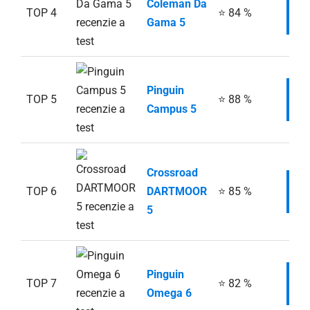
Coleman Da
TOP 4
⭐ 84 %
I
Gama 5
Pinguin
TOP 5
⭐ 88 %
I
Campus 5
Crossroad
TOP 6
DARTMOOR
⭐ 85 %
I
5
Pinguin
TOP 7
⭐ 82 %
I
Omega 6