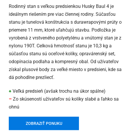
Rodinný stan s veľkou predsienkou Husky Baul 4 je
ideálnym riešením pre viac člennej rodiny. Súčasťou
stanu je tunelová konštrukcia s durawrapovými prúty o
priemere 11 mm, ktoré uľahčujú stavbu. Podložka je
vyrobená z vrstveného polyetylénu a vnútorný stan je z
nylonu 190T. Celková hmotnosť stanu je 10,3 kg a
súčasťou stanu sú oceľové kolíky, opravárenský set,
odopínacia podlaha a kompresný obal. Od užívateľov
získal plusové body za veľké miesto v predsieni, kde sa
dá pohodlne prezliecť.
+
Veľká predsieň (avšak trochu na úkor spálne)
–
Zo skúseností užívateľov sú kolíky slabé a ľahko sa
ohnú
ZOBRAZIŤ PONUKU