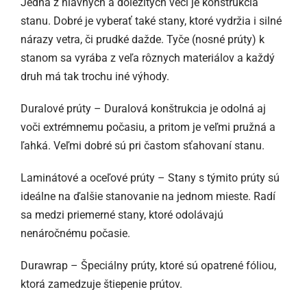
Jedna z hlavných a dôležitých vecí je konštrukcia
stanu. Dobré je vyberať také stany, ktoré vydržia i silné
nárazy vetra, či prudké dažde. Tyče (nosné prúty) k
stanom sa vyrába z veľa rôznych materiálov a každý
druh má tak trochu iné výhody.
Duralové prúty – Duralová konštrukcia je odolná aj
voči extrémnemu počasiu, a pritom je veľmi pružná a
ľahká. Veľmi dobré sú pri častom sťahovaní stanu.
Laminátové a oceľové prúty – Stany s týmito prúty sú
ideálne na ďalšie stanovanie na jednom mieste. Radí
sa medzi priemerné stany, ktoré odolávajú
nenáročnému počasie.
Durawrap – Špeciálny prúty, ktoré sú opatrené fóliou,
ktorá zamedzuje štiepenie prútov.