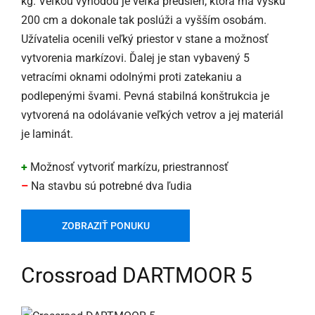
kg. Veľkou výhodou je veľká predsieň, ktorá má výšku
200 cm a dokonale tak poslúži a vyšším osobám.
Užívatelia ocenili veľký priestor v stane a možnosť
vytvorenia markízovi. Ďalej je stan vybavený 5
vetracími oknami odolnými proti zatekaniu a
podlepenými švami. Pevná stabilná konštrukcia je
vytvorená na odolávanie veľkých vetrov a jej materiál
je laminát.
+
Možnosť vytvoriť markízu, priestrannosť
–
Na stavbu sú potrebné dva ľudia
ZOBRAZIŤ PONUKU
Crossroad DARTMOOR 5