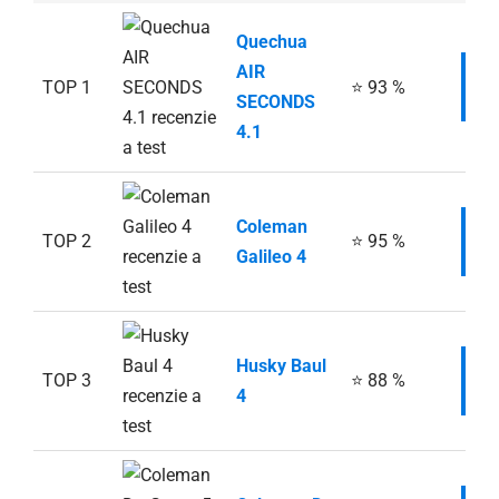
Quechua
AIR
TOP 1
⭐ 93 %
I
SECONDS
4.1
Coleman
TOP 2
⭐ 95 %
I
Galileo 4
Husky Baul
TOP 3
⭐ 88 %
I
4