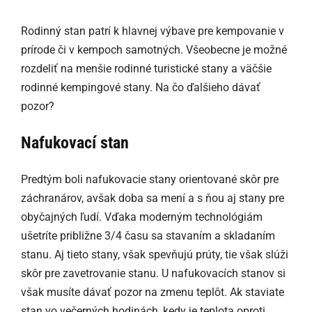
Rodinný stan patrí k hlavnej výbave pre kempovanie v
prírode či v kempoch samotných. Všeobecne je možné
rozdeliť na menšie rodinné turistické stany a väčšie
rodinné kempingové stany. Na čo ďalšieho dávať
pozor?
Nafukovací stan
Predtým boli nafukovacie stany orientované skôr pre
záchranárov, avšak doba sa mení a s ňou aj stany pre
obyčajných ľudí. Vďaka moderným technológiám
ušetríte približne 3/4 času sa stavaním a skladaním
stanu. Aj tieto stany, však spevňujú prúty, tie však slúži
skôr pre zavetrovanie stanu. U nafukovacích stanov si
však musíte dávať pozor na zmenu teplôt. Ak staviate
stan vo večerných hodinách, kedy je teplota oproti