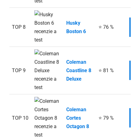
Husky
TOP 8
⭐ 76 %
I
Boston 6
Coleman
TOP 9
Coastline 8
⭐ 81 %
I
Deluxe
Coleman
TOP 10
Cortes
⭐ 79 %
I
Octagon 8