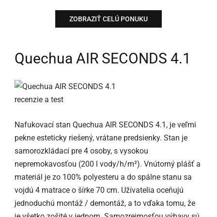
ZOBRAZIŤ CELÚ PONUKU
Quechua AIR SECONDS 4.1
Nafukovací stan Quechua AIR SECONDS 4.1, je veľmi
pekne esteticky riešený, vrátane predsienky. Stan je
samorozkládací pre 4 osoby, s vysokou
nepremokavosťou (200 l vody/h/m²). Vnútorný plášť a
materiál je zo 100% polyesteru a do spálne stanu sa
vojdú 4 matrace o šírke 70 cm. Užívatelia oceňujú
jednoduchú montáž / demontáž, a to vďaka tomu, že
je všetko zošité v jednom. Samozrejmosťou výbavy sú