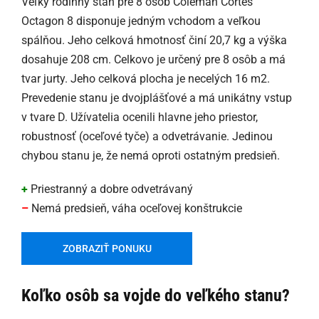
Veľký rodinný stan pre 8 osôb Coleman Cortes
Octagon 8 disponuje jedným vchodom a veľkou
spálňou. Jeho celková hmotnosť činí 20,7 kg a výška
dosahuje 208 cm. Celkovo je určený pre 8 osôb a má
tvar jurty. Jeho celková plocha je necelých 16 m2.
Prevedenie stanu je dvojplášťové a má unikátny vstup
v tvare D. Užívatelia ocenili hlavne jeho priestor,
robustnosť (oceľové tyče) a odvetrávanie. Jedinou
chybou stanu je, že nemá oproti ostatným predsieň.
+
Priestranný a dobre odvetrávaný
–
Nemá predsieň, váha oceľovej konštrukcie
ZOBRAZIŤ PONUKU
Koľko osôb sa vojde do veľkého stanu?