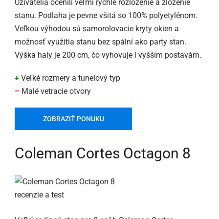
Užívatelia ocenili veľmi rýchle rozloženie a zloženie
stanu. Podlaha je pevne všitá so 100% polyetylénom.
Veľkou výhodou sú samorolovacie kryty okien a
možnosť využitia stanu bez spální ako party stan.
Výška haly je 200 cm, čo vyhovuje i vyšším postavám.
+
Veľké rozmery a tunelový typ
–
Malé vetracie otvory
ZOBRAZIŤ PONUKU
Coleman Cortes Octagon 8