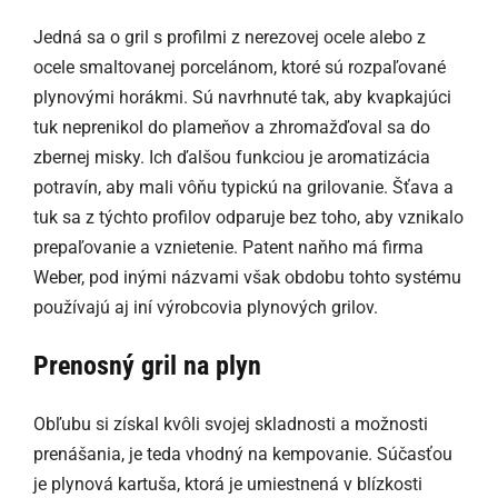
Jedná sa o gril s profilmi z nerezovej ocele alebo z
ocele smaltovanej porcelánom, ktoré sú rozpaľované
plynovými horákmi. Sú navrhnuté tak, aby kvapkajúci
tuk neprenikol do plameňov a zhromažďoval sa do
zbernej misky. Ich ďalšou funkciou je aromatizácia
potravín, aby mali vôňu typickú na grilovanie. Šťava a
tuk sa z týchto profilov odparuje bez toho, aby vznikalo
prepaľovanie a vznietenie. Patent naňho má firma
Weber, pod inými názvami však obdobu tohto systému
používajú aj iní výrobcovia plynových grilov.
Prenosný gril na plyn
Obľubu si získal kvôli svojej skladnosti a možnosti
prenášania, je teda vhodný na kempovanie. Súčasťou
je plynová kartuša, ktorá je umiestnená v blízkosti