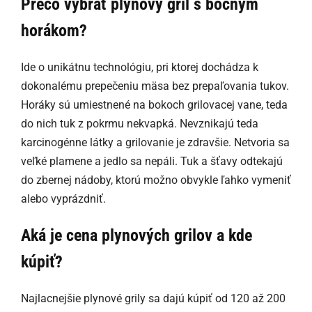
Prečo vybrať plynový gril s bočným
horákom?
Ide o unikátnu technológiu, pri ktorej dochádza k
dokonalému prepečeniu mäsa bez prepaľovania tukov.
Horáky sú umiestnené na bokoch grilovacej vane, teda
do nich tuk z pokrmu nekvapká. Nevznikajú teda
karcinogénne látky a grilovanie je zdravšie. Netvoria sa
veľké plamene a jedlo sa nepáli. Tuk a šťavy odtekajú
do zbernej nádoby, ktorú možno obvykle ľahko vymeniť
alebo vyprázdniť.
Aká je cena plynových grilov a kde
kúpiť?
Najlacnejšie plynové grily sa dajú kúpiť od 120 až 200