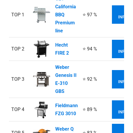
California
VIA
TOP 1
BBQ
⭐ 97 %
INFORM
Premium
line
Hecht
VIA
TOP 2
⭐ 94 %
INFORM
FIRE 2
Weber
Genesis II
VIA
TOP 3
⭐ 92 %
INFORM
E-310
GBS
Fieldmann
VIA
TOP 4
⭐ 89 %
INFORM
FZG 3010
Weber Q
VIA
TOP 5
⭐ 83 %