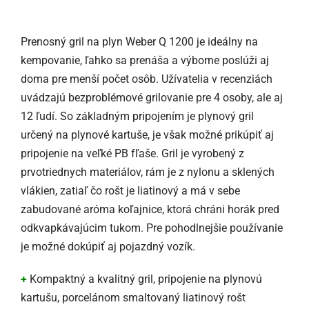
Prenosný gril na plyn Weber Q 1200 je ideálny na
kempovanie, ľahko sa prenáša a výborne poslúži aj
doma pre menší počet osôb. Užívatelia v recenziách
uvádzajú bezproblémové grilovanie pre 4 osoby, ale aj
12 ľudí. So základným pripojením je plynový gril
určený na plynové kartuše, je však možné prikúpiť aj
pripojenie na veľké PB fľaše. Gril je vyrobený z
prvotriednych materiálov, rám je z nylonu a sklených
vlákien, zatiaľ čo rošt je liatinový a má v sebe
zabudované aróma koľajnice, ktorá chráni horák pred
odkvapkávajúcim tukom. Pre pohodlnejšie používanie
je možné dokúpiť aj pojazdný vozík.
+
Kompaktný a kvalitný gril, pripojenie na plynovú
kartušu, porcelánom smaltovaný liatinový rošt