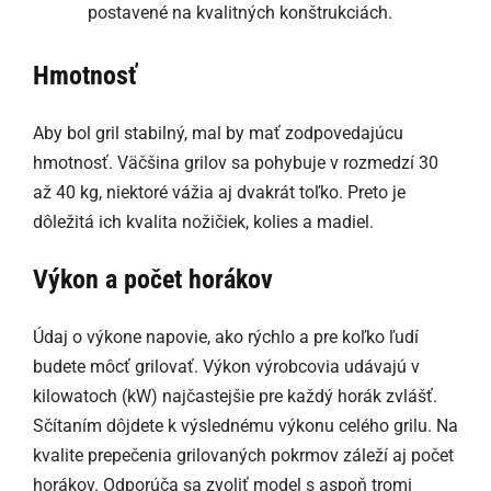
postavené na kvalitných konštrukciách.
Hmotnosť
Aby bol gril stabilný, mal by mať zodpovedajúcu
hmotnosť. Väčšina grilov sa pohybuje v rozmedzí 30
až 40 kg, niektoré vážia aj dvakrát toľko. Preto je
dôležitá ich kvalita nožičiek, kolies a madiel.
Výkon a počet horákov
Údaj o výkone napovie, ako rýchlo a pre koľko ľudí
budete môcť grilovať. Výkon výrobcovia udávajú v
kilowatoch (kW) najčastejšie pre každý horák zvlášť.
Sčítaním dôjdete k výslednému výkonu celého grilu. Na
kvalite prepečenia grilovaných pokrmov záleží aj počet
horákov. Odporúča sa zvoliť model s aspoň tromi