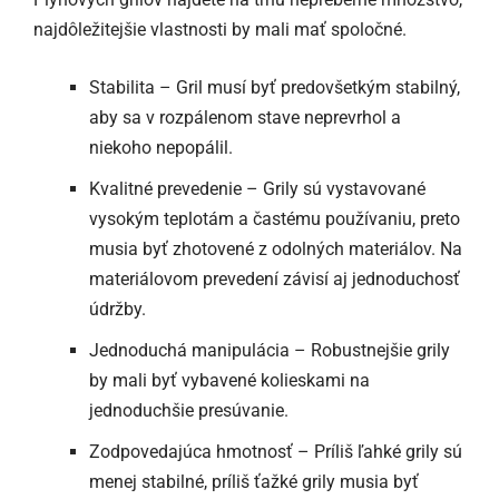
najdôležitejšie vlastnosti by mali mať spoločné.
Stabilita – Gril musí byť predovšetkým stabilný,
aby sa v rozpálenom stave neprevrhol a
niekoho nepopálil.
Kvalitné prevedenie – Grily sú vystavované
vysokým teplotám a častému používaniu, preto
musia byť zhotovené z odolných materiálov. Na
materiálovom prevedení závisí aj jednoduchosť
údržby.
Jednoduchá manipulácia – Robustnejšie grily
by mali byť vybavené kolieskami na
jednoduchšie presúvanie.
Zodpovedajúca hmotnosť – Príliš ľahké grily sú
menej stabilné, príliš ťažké grily musia byť