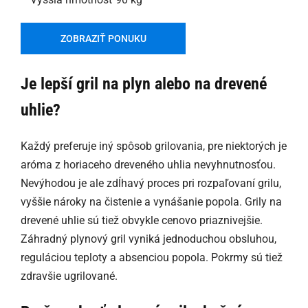
ZOBRAZIŤ PONUKU
Je lepší gril na plyn alebo na drevené
uhlie?
Každý preferuje iný spôsob grilovania, pre niektorých je
aróma z horiaceho dreveného uhlia nevyhnutnosťou.
Nevýhodou je ale zdĺhavý proces pri rozpaľovaní grilu,
vyššie nároky na čistenie a vynášanie popola. Grily na
drevené uhlie sú tiež obvykle cenovo priaznivejšie.
Záhradný plynový gril vyniká jednoduchou obsluhou,
reguláciou teploty a absenciou popola. Pokrmy sú tiež
zdravšie ugrilované.