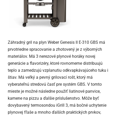
Záhradný gril na plyn Weber Genesis II E-310 GBS má
prvotriedne spracovanie a zhotovený je z výborných
materiálov. Má 3 nerezové plynové horáky novej
generácie a flavorizéry, ktoré rovnomerne distribuujú
teplo a zamedzujú vzplanutiu odkvapkávajúceho tuku i
štiav. Má veľký a pevný grilovací rošt, ktorý má
vyberateľnú stredovú časť pre systém GBS. V tomto
mieste je možné následne použiť liatinové panvice,
kamene na pizzu a ďalšie príslušenstvo. Môže byť
dovybavený termosondou iGrill 3, má bočné uchytenie
plynovej fľaše a mnoho ďalších praktických prvkov,