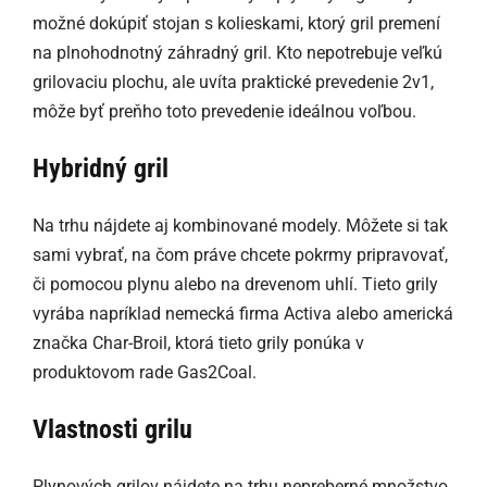
možné dokúpiť stojan s kolieskami, ktorý gril premení
na plnohodnotný záhradný gril. Kto nepotrebuje veľkú
grilovaciu plochu, ale uvíta praktické prevedenie 2v1,
môže byť preňho toto prevedenie ideálnou voľbou.
Hybridný gril
Na trhu nájdete aj kombinované modely. Môžete si tak
sami vybrať, na čom práve chcete pokrmy pripravovať,
či pomocou plynu alebo na drevenom uhlí. Tieto grily
vyrába napríklad nemecká firma Activa alebo americká
značka Char-Broil, ktorá tieto grily ponúka v
produktovom rade Gas2Coal.
Vlastnosti grilu
Plynových grilov nájdete na trhu nepreberné množstvo,