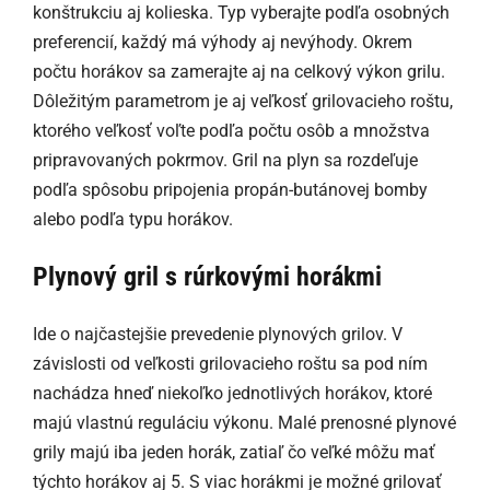
konštrukciu aj kolieska. Typ vyberajte podľa osobných
preferencií, každý má výhody aj nevýhody. Okrem
počtu horákov sa zamerajte aj na celkový výkon grilu.
Dôležitým parametrom je aj veľkosť grilovacieho roštu,
ktorého veľkosť voľte podľa počtu osôb a množstva
pripravovaných pokrmov. Gril na plyn sa rozdeľuje
podľa spôsobu pripojenia propán-butánovej bomby
alebo podľa typu horákov.
Plynový gril s rúrkovými horákmi
Ide o najčastejšie prevedenie plynových grilov. V
závislosti od veľkosti grilovacieho roštu sa pod ním
nachádza hneď niekoľko jednotlivých horákov, ktoré
majú vlastnú reguláciu výkonu. Malé prenosné plynové
grily majú iba jeden horák, zatiaľ čo veľké môžu mať
týchto horákov aj 5. S viac horákmi je možné grilovať