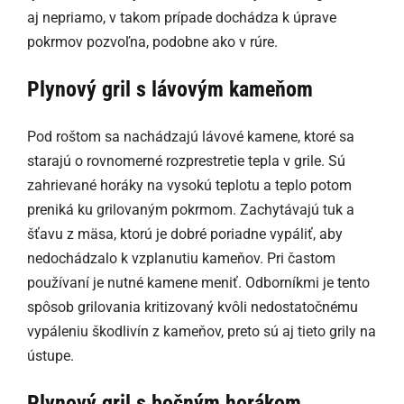
aj nepriamo, v takom prípade dochádza k úprave
pokrmov pozvoľna, podobne ako v rúre.
Plynový gril s lávovým kameňom
Pod roštom sa nachádzajú lávové kamene, ktoré sa
starajú o rovnomerné rozprestretie tepla v grile. Sú
zahrievané horáky na vysokú teplotu a teplo potom
preniká ku grilovaným pokrmom. Zachytávajú tuk a
šťavu z mäsa, ktorú je dobré poriadne vypáliť, aby
nedochádzalo k vzplanutiu kameňov. Pri častom
používaní je nutné kamene meniť. Odborníkmi je tento
spôsob grilovania kritizovaný kvôli nedostatočnému
vypáleniu škodlivín z kameňov, preto sú aj tieto grily na
ústupe.
Plynový gril s bočným horákom