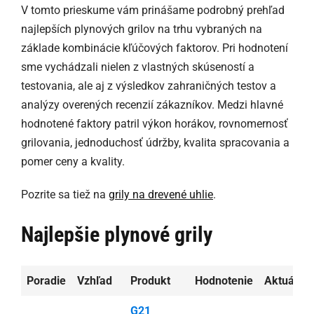
V tomto prieskume vám prinášame podrobný prehľad
najlepších plynových grilov na trhu vybraných na
základe kombinácie kľúčových faktorov. Pri hodnotení
sme vychádzali nielen z vlastných skúseností a
testovania, ale aj z výsledkov zahraničných testov a
analýzy overených recenzií zákazníkov. Medzi hlavné
hodnotené faktory patril výkon horákov, rovnomernosť
grilovania, jednoduchosť údržby, kvalita spracovania a
pomer ceny a kvality.
Pozrite sa tiež na
grily na drevené uhlie
.
Najlepšie plynové grily
Poradie
Vzhľad
Produkt
Hodnotenie
Aktuálna
G21