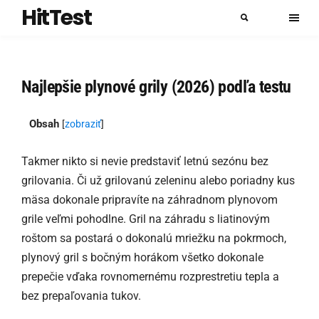
HitTest
Najlepšie plynové grily (2026) podľa testu
Obsah
[
zobraziť
]
Takmer nikto si nevie predstaviť letnú sezónu bez
grilovania. Či už grilovanú zeleninu alebo poriadny kus
mäsa dokonale pripravíte na záhradnom plynovom
grile veľmi pohodlne. Gril na záhradu s liatinovým
roštom sa postará o dokonalú mriežku na pokrmoch,
plynový gril s bočným horákom všetko dokonale
prepečie vďaka rovnomernému rozprestretiu tepla a
bez prepaľovania tukov.