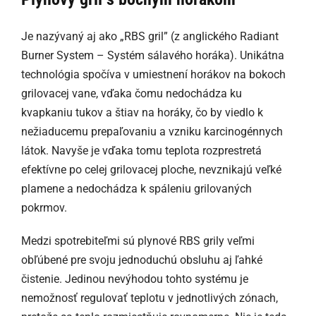
Je nazývaný aj ako „RBS gril” (z anglického Radiant
Burner System – Systém sálavého horáka). Unikátna
technológia spočíva v umiestnení horákov na bokoch
grilovacej vane, vďaka čomu nedochádza ku
kvapkaniu tukov a štiav na horáky, čo by viedlo k
nežiaducemu prepaľovaniu a vzniku karcinogénnych
látok. Navyše je vďaka tomu teplota rozprestretá
efektívne po celej grilovacej ploche, nevznikajú veľké
plamene a nedochádza k spáleniu grilovaných
pokrmov.
Medzi spotrebiteľmi sú plynové RBS grily veľmi
obľúbené pre svoju jednoduchú obsluhu aj ľahké
čistenie. Jedinou nevýhodou tohto systému je
nemožnosť regulovať teplotu v jednotlivých zónach,