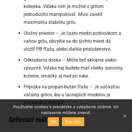
kolieska. Vďaka nim je možné s grilom
jednoducho manipulovať. Musí zaistiť
maximálnu stabilitu grilu.
Úložný priestor – Je často medzi podvozkom a
vaňou grilu, obvykle sa do týchto miest dá
vložiť PB fľaša, alebo ďalšie príslušenstvo.
Odkladacia doska – Môže byť sklopná alebo
výsuvná. Vďaka nej budete mať všetky suroviny,
korenie, omáčky aj riad po ruke.
Prípojka na propán-bután fľašu – Je súčasťou
väčšiny grilov, iba u lacnejších modelov je
potrebné ju dokúpiť.
Používame cookies k prevádzke a vylepšenie stránok. Ich
nastavenie môžete zmeniť.
Grilovací rošt
OK
Viac info