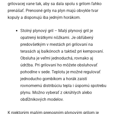
grilovacej vane tak, aby sa dala spolu s grilom ľahko
prenášať. Prenosné grily na plyn majú obvykle tvar
kopuly a disponujú iba jedným horákom.
Stolný plynový gril – Malý plynový gril je
opatrený krátkymi nôžkami. Je obľúbený
predovšetkým v mestách pri grilovaní na
terasách aj balkónoch a taktiež pri kempovaní.
Obsluha je veľmi jednoduchá, rovnako aj
údržba. Pri grilovaní ho môžete obsluhovať
pohodlne v sede. Teplotu je možné regulovať
jednoducho gombíkom a horák zaistí
rovnomernú distribúciu tepla i úspornú spotrebu
plynu. Možno vyberať z okrúhlych alebo
obdĺžnikových modelov.
K niektorým malým prenosným plynovým grilom je