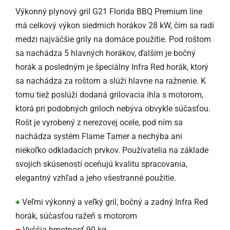
Výkonný plynový gril G21 Florida BBQ Premium line
má celkový výkon siedmich horákov 28 kW, čím sa radí
medzi najväčšie grily na domáce použitie. Pod roštom
sa nachádza 5 hlavných horákov, ďalším je bočný
horák a posledným je špeciálny Infra Red horák, ktorý
sa nachádza za roštom a slúži hlavne na ražnenie. K
tomu tiež poslúži dodaná grilovacia ihla s motorom,
ktorá pri podobných griloch nebýva obvykle súčasťou.
Rošt je vyrobený z nerezovej ocele, pod ním sa
nachádza systém Flame Tamer a nechýba ani
niekoľko odkladacích prvkov. Používatelia na základe
svojich skúseností oceňujú kvalitu spracovania,
elegantný vzhľad a jeho všestranné použitie.
+
Veľmi výkonný a veľký gril, bočný a zadný Infra Red
horák, súčasťou ražeň s motorom
–
Vyššia hmotnosť 90 kg