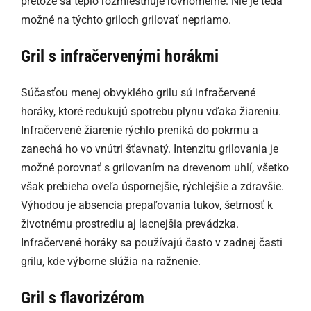
pretože sa teplo rozmiestňuje rovnomerne. Nie je teda
možné na týchto griloch grilovať nepriamo.
Gril s infračervenými horákmi
Súčasťou menej obvyklého grilu sú infračervené
horáky, ktoré redukujú spotrebu plynu vďaka žiareniu.
Infračervené žiarenie rýchlo preniká do pokrmu a
zanechá ho vo vnútri šťavnatý. Intenzitu grilovania je
možné porovnať s grilovaním na drevenom uhlí, všetko
však prebieha oveľa úspornejšie, rýchlejšie a zdravšie.
Výhodou je absencia prepaľovania tukov, šetrnosť k
životnému prostrediu aj lacnejšia prevádzka.
Infračervené horáky sa používajú často v zadnej časti
grilu, kde výborne slúžia na ražnenie.
Gril s flavorizérom