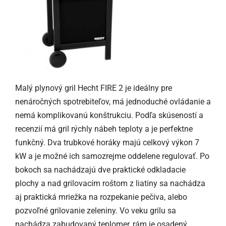
Malý plynový gril Hecht FIRE 2 je ideálny pre
nenáročných spotrebiteľov, má jednoduché ovládanie a
nemá komplikovanú konštrukciu. Podľa skúseností a
recenzií má gril rýchly nábeh teploty a je perfektne
funkčný. Dva trubkové horáky majú celkový výkon 7
kW a je možné ich samozrejme oddelene regulovať. Po
bokoch sa nachádzajú dve praktické odkladacie
plochy a nad grilovacím roštom z liatiny sa nachádza
aj praktická mriežka na rozpekanie pečiva, alebo
pozvoľné grilovanie zeleniny. Vo veku grilu sa
nachádza zabudovaný teplomer, rám je osadený