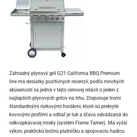
Záhradný plynový gril G21 California BBQ Premium
line má desiatky pozitívnych recenzií, podľa mnohých
skúseností sa jedná v tejto cenovej relácii o jeden z
najlepších plynových grilov na trhu. Disponuje tromi
štandardnými rúrkovými horákmi, ktoré sú prekryté
kovovými profilmi a odtiaľ je tuk a šťava odvádzaná do
odkvapkávacej misky (systém Flame Tamer). Má vyšší
výkon, praktickú bočnú platničku a spojovaciu hadicu