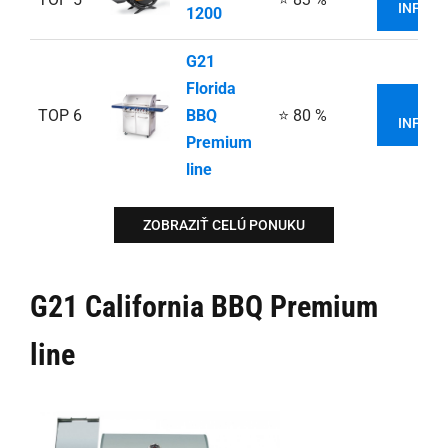
INFORM
1200
G21
Florida
VIA
TOP 6
BBQ
⭐ 80 %
INFORM
Premium
line
ZOBRAZIŤ CELÚ PONUKU
G21 California BBQ Premium
line