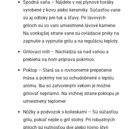
Spodná vaňa – Nájdete v nej plynové horáky
vyrobené z kovu alebo keramiky. Súčasťou vane
sú aj odtoky pre tuk a šťavy. Pri lávových
griloch sú vo vani umiestnené lávové kamene.
Na vonkajšej strane vane sú ovládacie prvky na
zapnutie a vypnutie grilu a na reguláciu teploty.
Grilovací rošt – Nachádza sa nad vaňou a
prebieha na ňom príprava pokrmov.
Poklop – Stará sa o rovnomerné prepečenie
mäsa a pokrmy nie sú ochudobnené o lepšiu
arómu. Iba so zatvoreným vekom je možné
grilovať nepriamo. Na vrchnej strane poklopu je
umiestnený teplomer.
Nôžky a podvozok s kolieskami – Sú súčasťou
grilu, pokiaľ nejde o gril stolný. Pri robustných
griloch sú nutnosťou dve alebo rovno štyri