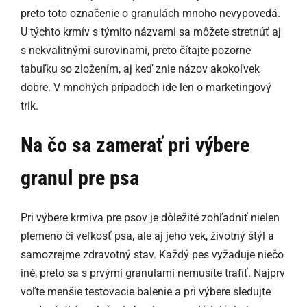
preto toto označenie o granulách mnoho nevypovedá.
U týchto krmív s týmito názvami sa môžete stretnúť aj
s nekvalitnými surovinami, preto čítajte pozorne
tabuľku so zložením, aj keď znie názov akokoľvek
dobre. V mnohých prípadoch ide len o marketingový
trik.
Na čo sa zamerať pri výbere
granul pre psa
Pri výbere krmiva pre psov je dôležité zohľadniť nielen
plemeno či veľkosť psa, ale aj jeho vek, životný štýl a
samozrejme zdravotný stav. Každý pes vyžaduje niečo
iné, preto sa s prvými granulami nemusíte trafiť. Najprv
voľte menšie testovacie balenie a pri výbere sledujte