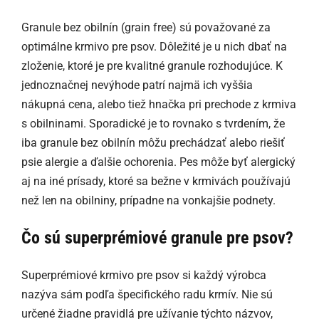
Granule bez obilnín (grain free) sú považované za
optimálne krmivo pre psov. Dôležité je u nich dbať na
zloženie, ktoré je pre kvalitné granule rozhodujúce. K
jednoznačnej nevýhode patrí najmä ich vyššia
nákupná cena, alebo tiež hnačka pri prechode z krmiva
s obilninami. Sporadické je to rovnako s tvrdením, že
iba granule bez obilnín môžu prechádzať alebo riešiť
psie alergie a ďalšie ochorenia. Pes môže byť alergický
aj na iné prísady, ktoré sa bežne v krmivách používajú
než len na obilniny, prípadne na vonkajšie podnety.
Čo sú superprémiové granule pre psov?
Superprémiové krmivo pre psov si každý výrobca
nazýva sám podľa špecifického radu krmív. Nie sú
určené žiadne pravidlá pre užívanie týchto názvov,