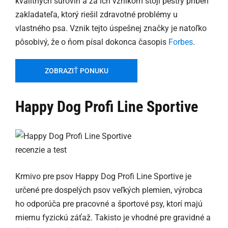
kvalitných surovín a za ich vznikom stojí pestrý príbeh
zakladateľa, ktorý riešil zdravotné problémy u
vlastného psa. Vznik tejto úspešnej značky je natoľko
pôsobivý, že o ňom písal dokonca časopis
Forbes
.
ZOBRAZIŤ PONUKU
Happy Dog Profi Line Sportive
Krmivo pre psov Happy Dog Profi Line Sportive je
určené pre dospelých psov veľkých plemien, výrobca
ho odporúča pre pracovné a športové psy, ktorí majú
miernu fyzickú záťaž. Takisto je vhodné pre gravidné a