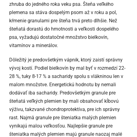
zhruba do jedného roka veku psa. Šteňa veľkého
plemena sa stáva dospelým psom až v roku a pol,
kŕmenie granulami pre šteňa trvá preto dlhšie. Než
šteňatá dorastú do hmotnosti a veľkosti dospelého
psa, vyžadujú dostatočné množstvo bielkovín,
vitamínov a minerálov.
Dôležitý je predovšetkým vápnik, ktorý zaistí správny
vývoj kostí. Podiel bielkovín by mal byť v rozmedzí 22-
28 %, tuky 8-17 % a sacharidy spolu s vlákninou len v
malom množstve. Energetickú hodnotu by nemali
dodávať iba sacharidy. Predovšetkým granule pre
šteňatá veľkých plemien by mali obsahovať kĺbovú
výživu, takzvané chondroprotektíva, pre ich správny
rast. Najmä granule pre šteniatka malých plemien
vynikajú malou veľkosťou. Najlepšie granule pre
šteniatka malých plemien majú granule naozaj malé