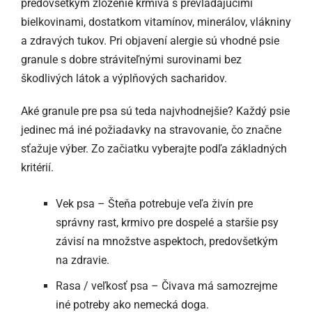
predovšetkým zloženie krmiva s prevládajúcimi
bielkovinami, dostatkom vitamínov, minerálov, vlákniny
a zdravých tukov. Pri objavení alergie sú vhodné psie
granule s dobre stráviteľnými surovinami bez
škodlivých látok a výplňových sacharidov.
Aké granule pre psa sú teda najvhodnejšie? Každý psie
jedinec má iné požiadavky na stravovanie, čo značne
sťažuje výber. Zo začiatku vyberajte podľa základných
kritérií.
Vek psa – Šteňa potrebuje veľa živín pre
správny rast, krmivo pre dospelé a staršie psy
závisí na množstve aspektoch, predovšetkým
na zdravie.
Rasa / veľkosť psa – Čivava má samozrejme
iné potreby ako nemecká doga.