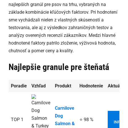
najlepších granúl pre psov na trhu, vybraných na
základe kombinácie kľúčových faktorov. Pri hodnotení
sme vychádzali nielen z vlastných skúseností a
testovania, ale aj z výsledkov zahraničných testov a
analýzy overených recenzií zákazníkov. Medzi hlavné
hodnotené faktory patrilo zloženie, výživová hodnota,
chutnosť a pomer ceny a kvality.
Najlepšie granule pre šteňatá
Poradie
Vzhľad
Produkt
Hodnotenie
Aktuálna
Carnilove
Dog
VIA
TOP 1
⭐ 98 %
INFORM
Salmon &