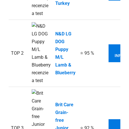
Turkey
N&D LG
DOG
Puppy
VIA
TOP 2
⭐ 95 %
INFORM
M/L
Lamb &
Blueberry
Brit Care
Grain-
free
VIA
TOP 3
Junior
⭐ 92 %