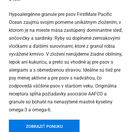
Hypoalergénne granule pre psov FirstMate Pacific
Ocean zaujmú svojím pomerne unikátnym zložením, v
ktorom je na mieste mäsa zastúpený dominantne sleď,
ančovičky a sardinky. Ryby sú doplnené zemiakovými
vločkami a ďalšími surovinami, ktoré z granúl robia
vyvážené krmivo. V zložení nenájdeme žiadne obilniny,
lepok ani kukuricu, a preto sú vhodné aj pre psov s
alergiami a s obmedzenou stravou. Ideálne sú tiež pre
psy menej aktívne a pre psov s nadváhou, čo
zodpovedá väčšine psov v staršom veku. Originálna
receptúra spĺňa požiadavky asociácie AAFCO a
granule sú bohaté na nenasýtené mastné kyseliny
omega-3 a omega-6.
ZOBRAZIŤ PONUKU