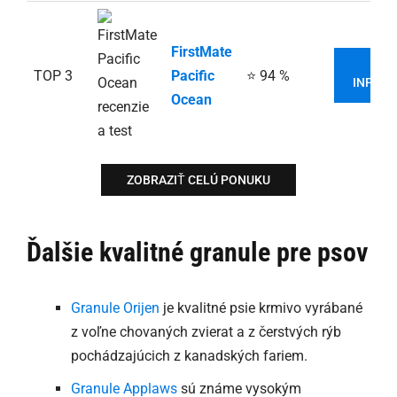
FirstMate
VIA
TOP 3
Pacific
⭐ 94 %
INFORM
Ocean
ZOBRAZIŤ CELÚ PONUKU
Ďalšie kvalitné granule pre psov
Granule Orijen
je kvalitné psie krmivo vyrábané
z voľne chovaných zvierat a z čerstvých rýb
pochádzajúcich z kanadských fariem.
Granule Applaws
sú známe vysokým