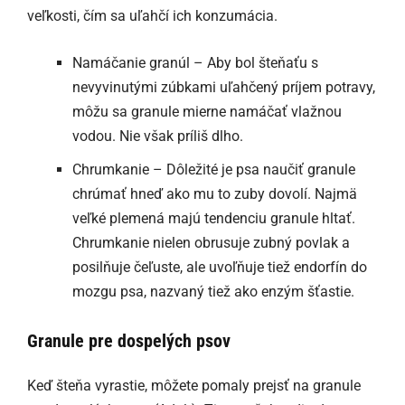
veľkosti, čím sa uľahčí ich konzumácia.
Namáčanie granúl – Aby bol šteňaťu s
nevyvinutými zúbkami uľahčený príjem potravy,
môžu sa granule mierne namáčať vlažnou
vodou. Nie však príliš dlho.
Chrumkanie – Dôležité je psa naučiť granule
chrúmať hneď ako mu to zuby dovolí. Najmä
veľké plemená majú tendenciu granule hltať.
Chrumkanie nielen obrusuje zubný povlak a
posilňuje čeľuste, ale uvoľňuje tiež endorfín do
mozgu psa, nazvaný tiež ako enzým šťastie.
Granule pre dospelých psov
Keď šteňa vyrastie, môžete pomaly prejsť na granule