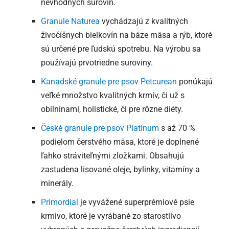
nevhodných surovín.
Granule Naturea
vychádzajú z kvalitných
živočíšnych bielkovín na báze mäsa a rýb, ktoré
sú určené pre ľudskú spotrebu. Na výrobu sa
používajú prvotriedne suroviny.
Kanadské granule pre psov Petcurean
ponúkajú
veľké množstvo kvalitných krmív, či už s
obilninami, holistické, či pre rôzne diéty.
České granule pre psov Platinum
s až 70 %
podielom čerstvého mäsa, ktoré je doplnené
ľahko stráviteľnými zložkami. Obsahujú
zastudena lisované oleje, bylinky, vitamíny a
minerály.
Primordial
je vyvážené superprémiové psie
krmivo, ktoré je vyrábané zo starostlivo