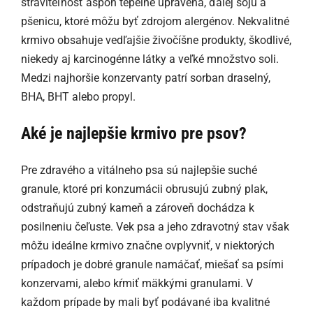
stráviteľnosť aspoň tepelne upravená, ďalej sóju a
pšenicu, ktoré môžu byť zdrojom alergénov. Nekvalitné
krmivo obsahuje vedľajšie živočíšne produkty, škodlivé,
niekedy aj karcinogénne látky a veľké množstvo soli.
Medzi najhoršie konzervanty patrí sorban draselný,
BHA, BHT alebo propyl.
Aké je najlepšie krmivo pre psov?
Pre zdravého a vitálneho psa sú najlepšie suché
granule, ktoré pri konzumácii obrusujú zubný plak,
odstraňujú zubný kameň a zároveň dochádza k
posilneniu čeľuste. Vek psa a jeho zdravotný stav však
môžu ideálne krmivo značne ovplyvniť, v niektorých
prípadoch je dobré granule namáčať, miešať sa psími
konzervami, alebo kŕmiť mäkkými granulami. V
každom prípade by mali byť podávané iba kvalitné