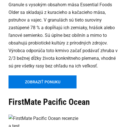
Granule s vysokým obsahom mäsa Essential Foods
Older sa skladajú z kuracieho a kačacieho mäsa,
pstruhov a vajec. V granulách sú tieto suroviny
zastúpené 78 % a dopĺňajú ich zemiaky, hrášok alebo
ľanové semienko. Sú úplne bez obilnín a mimo to
obsahujú probiotické kultúry z prírodných zdrojov.
Výrobca odporúča toto krmivo začať podávať zhruba v
2/3 bežnej dĺžky života konkrétneho plemena, vhodné
sú pre všetky rasy bez ohľadu na ich veľkosť.
ZOBRAZIŤ PONUKU
FirstMate Pacific Ocean