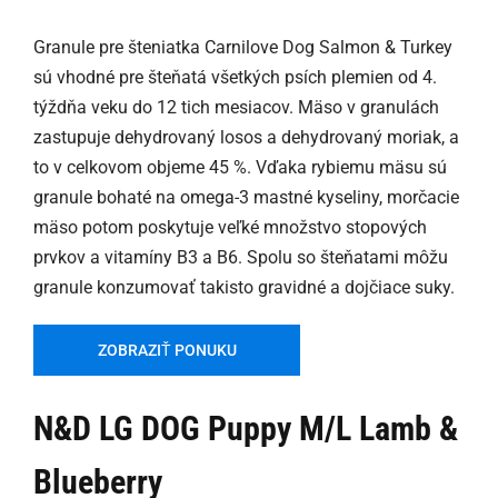
Granule pre šteniatka Carnilove Dog Salmon & Turkey
sú vhodné pre šteňatá všetkých psích plemien od 4.
týždňa veku do 12 tich mesiacov. Mäso v granulách
zastupuje dehydrovaný losos a dehydrovaný moriak, a
to v celkovom objeme 45 %. Vďaka rybiemu mäsu sú
granule bohaté na omega-3 mastné kyseliny, morčacie
mäso potom poskytuje veľké množstvo stopových
prvkov a vitamíny B3 a B6. Spolu so šteňatami môžu
granule konzumovať takisto gravidné a dojčiace suky.
ZOBRAZIŤ PONUKU
N&D LG DOG Puppy M/L Lamb &
Blueberry