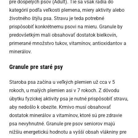
pre dospelých psov (Adult). Tie sa však radia do
kategórií podľa veľkosti plemena, miery aktivity alebo
životného štýlu psa. Stravu je teda potrebné
prispôsobiť konkrétnemu psovi na mieru. Granule by
predovšetkým mali obsahovať dostatok bielkovín,
primerané množstvo tukov, vitamínov, antioxidantov a
minerálov.
Granule pre staré psy
Staroba psa začína u veľkých plemien už cca v 5
rokoch, u malých plemien asi v 7 rokoch. Z dôvodu
úbytku fyzickej aktivity psa je nutné prispôsobiť stravu,
aby nedošlo k obezite. Krmivo musí obsahovať
dostatok minerálov a vitamínov, ktoré sú pre zdravie
psa nevyhnutné. Granule pre psov seniorov majú
nižšiu energetickú hodnotu a vyšší obsah vlákniny pre