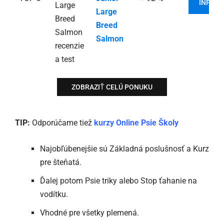
INFORM
Large
Breed
Salmon
ZOBRAZIŤ CELÚ PONUKU
TIP:
Odporúčame tiež
kurzy Online Psie Školy
Najobľúbenejšie sú Základná poslušnosť a Kurz
pre šteňatá.
Ďalej potom Psie triky alebo Stop ťahanie na
vodítku.
Vhodné pre všetky plemená.