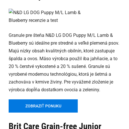
Granule pre šteňa N&D LG DOG Puppy M/L Lamb &
Blueberry sú ideálne pre stredné a veľké plemená psov.
Majú nízky obsah kvalitných obilnín, ktoré zastupuje
špalda a ovos. Mäso výrobca použil iba jahňacie, a to
20 % čerstvé vykostené a 20 % sušené. Granule sú
vyrobené modernou technológiou, ktorá je šetrná a
zachováva v krmive živiny. Pre vyvážené zloženie je
výrobca dopĺňa dostatkom ovocia a zeleniny.
ZOBRAZIŤ PONUKU
Brit Care Grain-free Junior