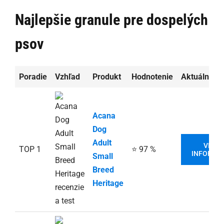
Najlepšie granule pre dospelých
psov
Poradie
Vzhľad
Produkt
Hodnotenie
Aktuálna c
Acana
Dog
Adult
VIAC
TOP 1
⭐ 97 %
INFORMÁC
Small
Breed
Heritage