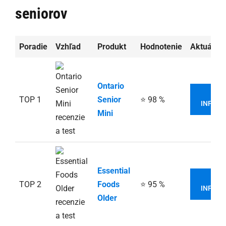
seniorov
Poradie
Vzhľad
Produkt
Hodnotenie
Aktuálna
Ontario
VIA
TOP 1
Senior
⭐ 98 %
INFORM
Mini
Essential
VIA
TOP 2
Foods
⭐ 95 %
INFORM
Older