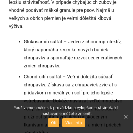
lepšiu stráviteľnosť. V prípade chýbajúcich zubov je
vhodné podávať mäkké granule pre psov. Najmä u
veľkých a obrích plemien je veľmi dôležitá kĺbová
výživa.
Glukosamín sulfát – Jeden z chondroprotektív,
ktorý napomáha k vzniku nových buniek
chrupavky a spomaľuje rozvoj degeneratívnych
zmien chrupavky.
Chondroitín sulfát – Veľmi dôležitá súčasť
chrupavky. Získava sa z chrupaviek zvierat s
prídavkom minerálnych solí pre jeho lepšie
vstrebávanie. Dokáže naviazať veľké množstvo
Používame cookies k prevádzke a vylepšenie stránok. Ich
vody, čím je chrupavka hydratovaná. Dodáva
nastavenie môžete zmeniť.
pružnosť stuhnutým alebo poškodeným
OK
Viac info
tkanivám a kĺbom, tlmí bolesti a mierni priebeh
zápalu kĺbu.