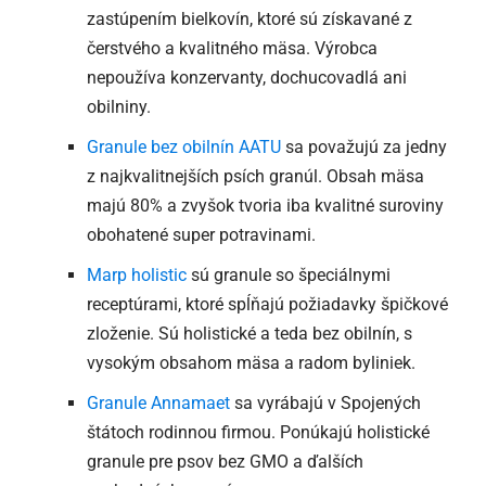
zastúpením bielkovín, ktoré sú získavané z
čerstvého a kvalitného mäsa. Výrobca
nepoužíva konzervanty, dochucovadlá ani
obilniny.
Granule bez obilnín AATU
sa považujú za jedny
z najkvalitnejších psích granúl. Obsah mäsa
majú 80% a zvyšok tvoria iba kvalitné suroviny
obohatené super potravinami.
Marp holistic
sú granule so špeciálnymi
receptúrami, ktoré spĺňajú požiadavky špičkové
zloženie. Sú holistické a teda bez obilnín, s
vysokým obsahom mäsa a radom byliniek.
Granule Annamaet
sa vyrábajú v Spojených
štátoch rodinnou firmou. Ponúkajú holistické
granule pre psov bez GMO a ďalších