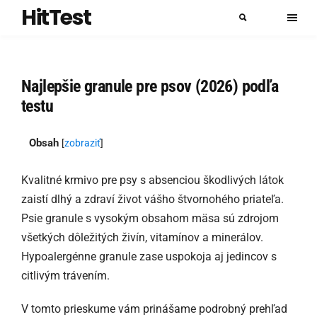
HitTest
Najlepšie granule pre psov (2026) podľa
testu
Obsah
[
zobraziť
]
Kvalitné krmivo pre psy s absenciou škodlivých látok
zaistí dlhý a zdraví život vášho štvornohého priateľa.
Psie granule s vysokým obsahom mäsa sú zdrojom
všetkých dôležitých živín, vitamínov a minerálov.
Hypoalergénne granule zase uspokoja aj jedincov s
citlivým trávením.
V tomto prieskume vám prinášame podrobný prehľad