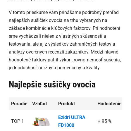
V tomto prieskume vám prinášame podrobný prehľad
najlepších sušičiek ovocia na trhu vybraných na
základe kombinácie kľúčových faktorov. Pri hodnotení
sme vychádzali nielen z vlastných skúseností a
testovania, ale aj z výsledkov zahraničných testov a
analýzy overených recenzií zákazníkov. Medzi hlavné
hodnotené faktory patril výkon, rovnomernosť sušenia,
jednoduchosť údržby a pomer ceny a kvality.
Najlepšie sušičky ovocia
Poradie
Vzhľad
Produkt
Hodnotenie
Ak
Ezidri ULTRA
TOP 1
⭐ 95 %
FD1000