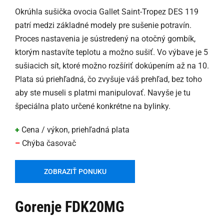
Okrúhla sušička ovocia Gallet Saint-Tropez DES 119
patrí medzi základné modely pre sušenie potravín.
Proces nastavenia je sústredený na otočný gombík,
ktorým nastavíte teplotu a možno sušiť. Vo výbave je 5
sušiacich sít, ktoré možno rozšíriť dokúpením až na 10.
Plata sú priehľadná, čo zvyšuje váš prehľad, bez toho
aby ste museli s platmi manipulovať. Navyše je tu
špeciálna plato určené konkrétne na bylinky.
+
Cena / výkon, priehľadná plata
–
Chýba časovač
ZOBRAZIŤ PONUKU
Gorenje FDK20MG