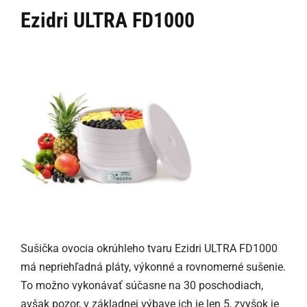
Ezidri ULTRA FD1000
Sušička ovocia okrúhleho tvaru Ezidri ULTRA FD1000
má nepriehľadná pláty, výkonné a rovnomerné sušenie.
To možno vykonávať súčasne na 30 poschodiach,
avšak pozor, v základnej výbave ich je len 5, zvyšok je