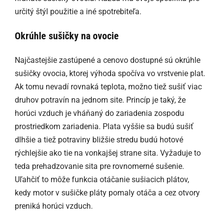
určitý štýl použitie a iné spotrebiteľa.
Okrúhle sušičky na ovocie
Najčastejšie zastúpené a cenovo dostupné sú okrúhle
sušičky ovocia, ktorej výhoda spočíva vo vrstvenie plat.
Ak tomu nevadí rovnaká teplota, možno tiež sušiť viac
druhov potravín na jednom site. Princíp je taký, že
horúci vzduch je vháňaný do zariadenia zospodu
prostriedkom zariadenia. Plata vyššie sa budú sušiť
dlhšie a tiež potraviny bližšie stredu budú hotové
rýchlejšie ako tie na vonkajšej strane sita. Vyžaduje to
teda prehadzovanie sita pre rovnomerné sušenie.
Uľahčiť to môže funkcia otáčanie sušiacich plátov,
kedy motor v sušičke pláty pomaly otáča a cez otvory
preniká horúci vzduch.