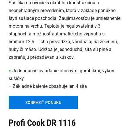
Sušička na ovocie s okrúhlou konštrukciou a
nepriehľadným prevedením, ktorá v základe ponúkne
štyri sušiace poschodia. Zaujímavosťou je umiestnenie
motora na vrchu. Teplota je regulovateľná v 3
stupňoch a možnosť automatického vypnutia s
limitom 12 h. Tichá prevádzka, vhodná aj na zeleninu,
huby či mäso. Údržba je jednoduchá, sita sú plné a
zabraňujú prepadávaniu kúskov.
+
Jednoduché ovládanie otočnými gombíkmi, výkon
sušičky
–
Základné balenie obsahuje len 4 sita
ZOBRAZIŤ PONUKU
Profi Cook DR 1116