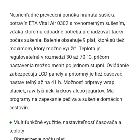
Nepriehľadné prevedení ponúka hranatá sušička
potravín ETA Vital Air 0302 s rovnomerným sušením,
vďaka ktorému odpadne potreba prehadzovať tácky
počas sušenia. Balenie obsahuje 9 plat, ktoré sú tiež
maximom, ktorý možno využiť. Teplota je
regulovateľná v rozmedzí 30 až 70 °C, pričom
nastavenia možno meniť po jednom stupni. Ovládanie
zabezpečujú LCD panely a prítomný je tiež časovač
nastaviteľný až na 41 h. Možnosť prípravy wrap
placiek, raw tyčiniek, krekrov alebo jogurtov. Má
programy na zapekanie pečiva a sušenie domácich
cestovín.
+
Multifunkčné využitie, nastaviteľnosť časovača a
teploty
–
Obmedzenie počtu plat