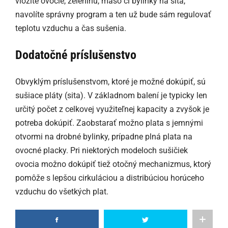
vložíte ovocie, zeleninu, mäso či bylinky na sitá,
navolíte správny program a ten už bude sám regulovať
teplotu vzduchu a čas sušenia.
Dodatočné príslušenstvo
Obvyklým príslušenstvom, ktoré je možné dokúpiť, sú
sušiace pláty (sita). V základnom balení je typicky len
určitý počet z celkovej využiteľnej kapacity a zvyšok je
potreba dokúpiť. Zaobstarať možno plata s jemnými
otvormi na drobné bylinky, prípadne plná plata na
ovocné placky. Pri niektorých modeloch sušičiek
ovocia možno dokúpiť tiež otočný mechanizmus, ktorý
pomôže s lepšou cirkuláciou a distribúciou horúceho
vzduchu do všetkých plat.