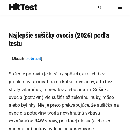
HitTest
Najlepšie sušičky ovocia (2026) podľa
testu
Obsah
[
zobraziť
]
Sušenie potravín je ideálny spôsob, ako ich bez
problémov uchovať na niekoľko mesiacov, a to bez
straty vitamínov, minerálov alebo arómu. Sušička
ovocia (potravín) vie sušiť tiež zeleninu, huby, mäso
alebo bylinky. Nie je preto prekvapujúce, že sušička na
ovocie a potraviny tvoria nevyhnutnú výbavu
vyznávačov RAW stravy, pri ktorej nie sú (alebo len
minimálne) potraviny tepelne upravované.