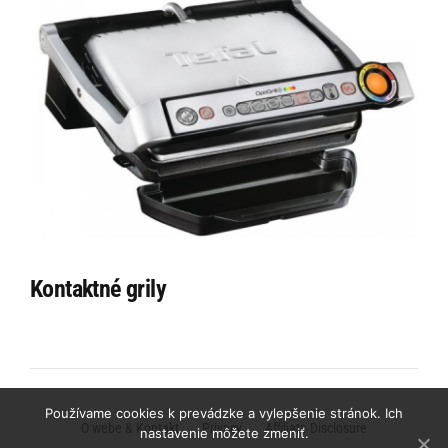
Kontaktné grily
Používame cookies k prevádzke a vylepšenie stránok. Ich
O webe & Kontakt
Privacy
Affiliate Disclosure
nastavenie môžete zmeniť.