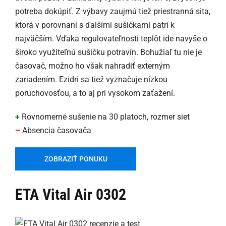
potreba dokúpiť. Z výbavy zaujmú tiež priestranná sita,
ktorá v porovnaní s ďalšími sušičkami patrí k
najväčším. Vďaka regulovateľnosti teplôt ide navyše o
široko využiteľnú sušičku potravín. Bohužiaľ tu nie je
časovač, možno ho však nahradiť externým
zariadením. Ezidri sa tiež vyznačuje nízkou
poruchovosťou, a to aj pri vysokom zaťažení.
+
Rovnomerné sušenie na 30 platoch, rozmer siet
–
Absencia časovača
ZOBRAZIŤ PONUKU
ETA Vital Air 0302