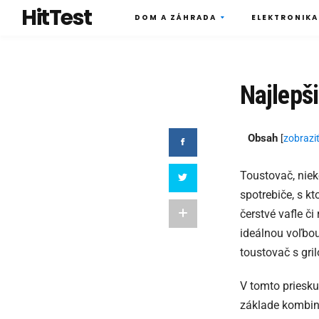
HitTest
DOM A ZÁHRADA
ELEKTRONIKA
Najlepši
Obsah
[
zobrazi
Toustovač, niek
spotrebiče, s k
čerstvé vafle či
ideálnou voľbo
toustovač s gri
V tomto priesk
základe kombiná