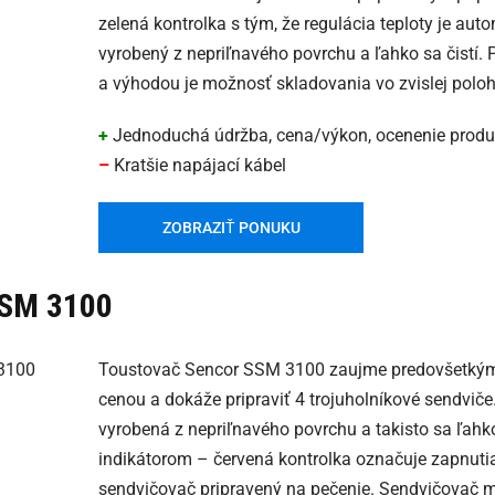
zelená kontrolka s tým, že regulácia teploty je aut
vyrobený z nepriľnavého povrchu a ľahko sa čistí. 
a výhodou je možnosť skladovania vo zvislej poloh
+
Jednoduchá údržba, cena/výkon, ocenenie produ
–
Kratšie napájací kábel
ZOBRAZIŤ PONUKU
SSM 3100
Toustovač Sencor SSM 3100 zaujme predovšetkým
cenou a dokáže pripraviť 4 trojuholníkové sendviče
vyrobená z nepriľnavého povrchu a takisto sa ľahk
indikátorom – červená kontrolka označuje zapnutia 
sendvičovač pripravený na pečenie. Sendvičovač 