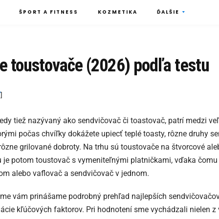
ŠPORT A FITNESS
KOZMETIKA
ĎALŠIE
e toustovače (2026) podľa testu
ť
]
edy tiež nazývaný ako sendvičovač či toastovač, patrí medzi 
torými počas chvíľky dokážete upiecť teplé toasty, rôzne druhy se
 rôzne grilované dobroty. Na trhu sú toustovače na štvorcové ale
u je potom toustovač s vymeniteľnými platničkami, vďaka čomu
lom alebo vaflovač a sendvičovač v jednom.
ume vám prinášame podrobný prehľad najlepších sendvičovačov 
cie kľúčových faktorov. Pri hodnotení sme vychádzali nielen z 