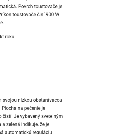
omatická. Povrch toustovače je
Príkon toustovače činí 900 W
e.
kt roku
 svojou nízkou obstarávacou
. Plocha na pečenie je
o čistí. Je vybavený svetelným
a zelená indikuje, že je
má automatickú reguláciu