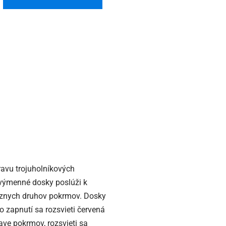
ravu trojuholníkových
o výmenné dosky poslúži k
 rôznych druhov pokrmov. Dosky
zapnutí sa rozsvieti červená
ave pokrmov, rozsvieti sa