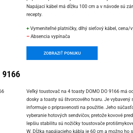
Napájací kábel má dĺžku 100 cm a v návode sú zár
recepty.
+
Vymeniteľné platničky, dlhý sieťový kábel, cena/
–
Absencia vypínača
ZOBRAZIŤ PONUKU
 9166
Veľký toustovač na 4 toasty DOMO DO 9166 má od
dosky a toasty sú štvorcového tvaru. Je vybavený 
informuje o pripravenosti na použitie. Jeho súčasť
vyberanie hotových sendvičov, pretože kovové pred
lepšiu stabilitu sú nožičky toustovače protišmykov
W. Dĺžka napájacieho kábla je 60 cm a možno ho sk