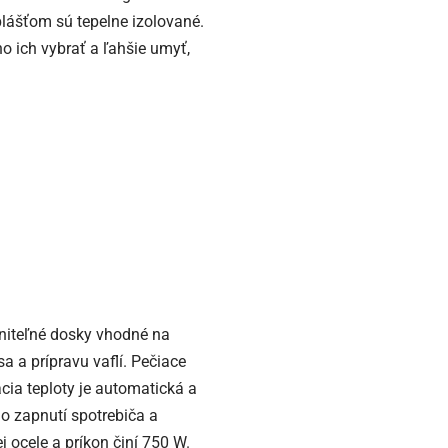
plášťom sú tepelne izolované.
 ich vybrať a ľahšie umyť,
iteľné dosky vhodné na
a a prípravu vaflí. Pečiace
cia teploty je automatická a
 o zapnutí spotrebiča a
j ocele a príkon činí 750 W.