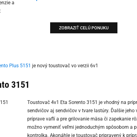
ZOBRAZIŤ CELÚ PONUKU
ento Plus 5151
je nový toustovač vo verzii 6v1
nto 3151
Toustovač 4v1 Eta Sorento 3151 je vhodný na príp
sendvičov aj sendvičov v tvare lastúry. Ďalšie jeh
príprave vaflí a pre grilovanie mäsa či zapekanie
možno vymeniť veľmi jednoduchým spôsobom a po 
kontrolka. Akonáhle je toustovač pripravený k prípr