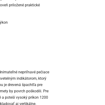
oveň priložené praktické
výkon
nímateľné nepriľnavé pečiace
svetelným indikátorom, ktorý
ou je drevená špachtľa pre
mety by povrch poškodili. Pre
é a poteší vysoký príkon 1200
ladovať aj vertikálne.