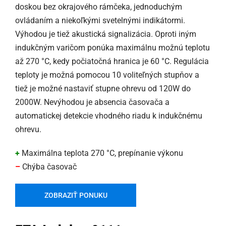
doskou bez okrajového rámčeka, jednoduchým
ovládaním a niekoľkými svetelnými indikátormi.
Výhodou je tiež akustická signalizácia. Oproti iným
indukčným varičom ponúka maximálnu možnú teplotu
až 270 °C, kedy počiatočná hranica je 60 °C. Regulácia
teploty je možná pomocou 10 voliteľných stupňov a
tiež je možné nastaviť stupne ohrevu od 120W do
2000W. Nevýhodou je absencia časovača a
automatickej detekcie vhodného riadu k indukčnému
ohrevu.
+
Maximálna teplota 270 °C, prepínanie výkonu
–
Chýba časovač
ZOBRAZIŤ PONUKU