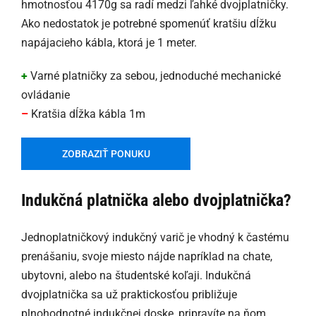
hmotnosťou 4170g sa radí medzi ľahké dvojplatničky.
Ako nedostatok je potrebné spomenúť kratšiu dĺžku
napájacieho kábla, ktorá je 1 meter.
+
Varné platničky za sebou, jednoduché mechanické
ovládanie
–
Kratšia dĺžka kábla 1m
ZOBRAZIŤ PONUKU
Indukčná platnička alebo dvojplatnička?
Jednoplatničkový indukčný varič je vhodný k častému
prenášaniu, svoje miesto nájde napríklad na chate,
ubytovni, alebo na študentské koľaji. Indukčná
dvojplatnička sa už praktickosťou približuje
plnohodnotné indukčnej doske, pripravíte na ňom