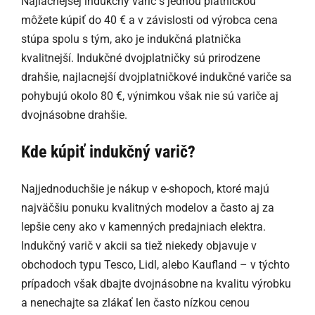
Najlacnejšej indukčný varič s jednou platničkou
môžete kúpiť do 40 € a v závislosti od výrobca cena
stúpa spolu s tým, ako je indukčná platnička
kvalitnejší. Indukčné dvojplatničky sú prirodzene
drahšie, najlacnejší dvojplatničkové indukčné variče sa
pohybujú okolo 80 €, výnimkou však nie sú variče aj
dvojnásobne drahšie.
Kde kúpiť indukčný varič?
Najjednoduchšie je nákup v e-shopoch, ktoré majú
najväčšiu ponuku kvalitných modelov a často aj za
lepšie ceny ako v kamenných predajniach elektra.
Indukčný varič v akcii sa tiež niekedy objavuje v
obchodoch typu Tesco, Lidl, alebo Kaufland – v týchto
prípadoch však dbajte dvojnásobne na kvalitu výrobku
a nenechajte sa zlákať len často nízkou cenou