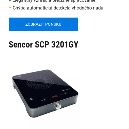
+
Elegantný vzhľad a precízne spracovanie
–
Chýba automatická detekcia vhodného riadu
ZOBRAZIŤ PONUKU
Sencor SCP 3201GY