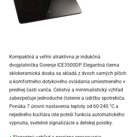
Kompaktná a veľmi atraktívna je indukčná
dvojplatnička Gorenje ICE3500DP. Elegantná čierna
sklokeramická doska sa skladá z dvoch varných plôch
a komfortného dotykového ovládania umiestneného v
prednej časti variča. Celistvý a minimalistický vzhľad
zabezpečuje jednoduché čistenie a údržbu spotrebiča.
Ponúka 7 úrovní nastavenia teploty od 60-240 °C a
nejedného kuchára iste poteší funkcia automatického
vypnutia, svetelné signalizácie a detskej poistky.