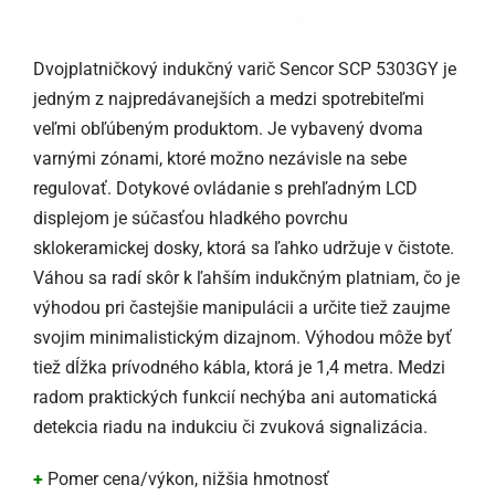
Dvojplatničkový indukčný varič Sencor SCP 5303GY je
jedným z najpredávanejších a medzi spotrebiteľmi
veľmi obľúbeným produktom. Je vybavený dvoma
varnými zónami, ktoré možno nezávisle na sebe
regulovať. Dotykové ovládanie s prehľadným LCD
displejom je súčasťou hladkého povrchu
sklokeramickej dosky, ktorá sa ľahko udržuje v čistote.
Váhou sa radí skôr k ľahším indukčným platniam, čo je
výhodou pri častejšie manipulácii a určite tiež zaujme
svojim minimalistickým dizajnom. Výhodou môže byť
tiež dĺžka prívodného kábla, ktorá je 1,4 metra. Medzi
radom praktických funkcií nechýba ani automatická
detekcia riadu na indukciu či zvuková signalizácia.
+
Pomer cena/výkon, nižšia hmotnosť