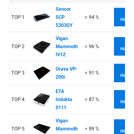
Sencor
VI
TOP 1
SCP
⭐ 94 %
INFOR
5303GY
Vigan
VI
TOP 2
Mammoth
⭐ 96 %
INFOR
IV1Z
Orava VP-
VI
TOP 3
⭐ 91 %
INFOR
200i
ETA
VI
TOP 4
Indukta
⭐ 87 %
INFOR
0111
Vigan
VI
TOP 5
Mammoth
⭐ 89 %
INFOR