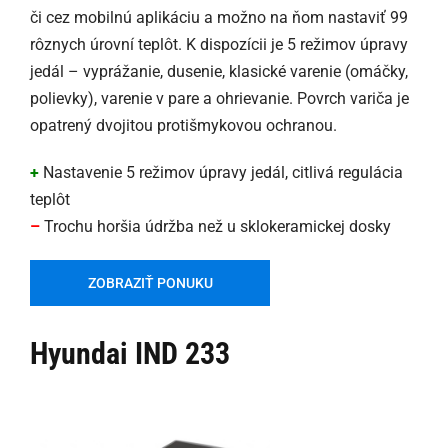
či cez mobilnú aplikáciu a možno na ňom nastaviť 99
rôznych úrovní teplôt. K dispozícii je 5 režimov úpravy
jedál – vyprážanie, dusenie, klasické varenie (omáčky,
polievky), varenie v pare a ohrievanie. Povrch variča je
opatrený dvojitou protišmykovou ochranou.
+
Nastavenie 5 režimov úpravy jedál, citlivá regulácia
teplôt
–
Trochu horšia údržba než u sklokeramickej dosky
ZOBRAZIŤ PONUKU
Hyundai IND 233