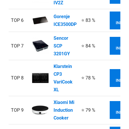
IV2Z
Gorenje
VI
TOP 6
⭐ 83 %
INFOR
ICE3500DP
Sencor
VI
TOP 7
SCP
⭐ 84 %
INFOR
3201GY
Klarstein
CP3
VI
TOP 8
⭐ 78 %
INFOR
VariCook
XL
Xiaomi Mi
VI
TOP 9
Induction
⭐ 79 %
INFOR
Cooker