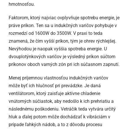
hmotnosťou.
Faktorom, ktorý najviac ovplyvňuje spotrebu energie, je
práve príkon. Ten sa u indukčných varičov pohybuje v
rozmedzí od 1600W do 3500W. V praxi to teda
znamená, že čím vyšší príkon, tým je ohrev rýchlejšej.
Nevýhodou je naopak vyššia spotreba energie. U
dvouplotýnkových varičov je výsledný príkon súčtom
príkonov oboch varných zón pri ich súčasnom zapnutí.
Menej príjemnou vlastnosťou indukčných varičov
môže byť ich hlučnosť pri prevádzke. Je daná
ventilátorom, ktorý zaisťuje aktívne chladenie
vnútorných súčiastok, aby nedošlo k ich prehriatiu a
následnému poškodeniu. Vetráčik teda vytvára určitý
hluk a ďalej potom môže dochádzať k vibráciám v
prípade ľahkých nádob, a to z dôvodu procesu