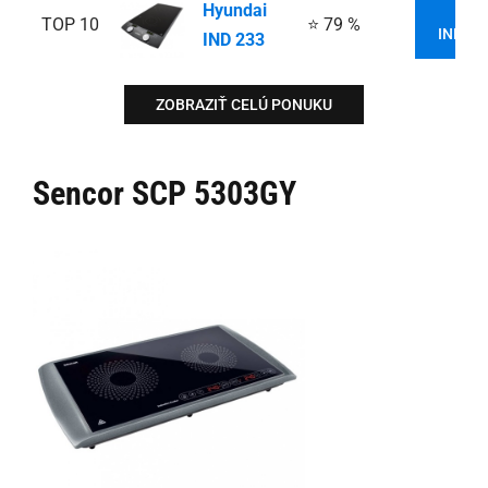
Hyundai
VI
TOP 10
⭐ 79 %
INFOR
IND 233
ZOBRAZIŤ CELÚ PONUKU
Sencor SCP 5303GY