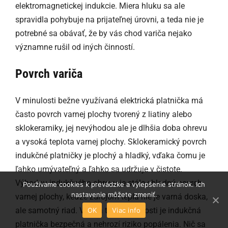
elektromagnetickej indukcie. Miera hluku sa ale
spravidla pohybuje na prijateľnej úrovni, a teda nie je
potrebné sa obávať, že by vás chod variča nejako
významne rušil od iných činností.
Povrch variča
V minulosti bežne využívaná elektrická platnička má
často povrch varnej plochy tvorený z liatiny alebo
sklokeramiky, jej nevýhodou ale je dlhšia doba ohrevu
a vysoká teplota varnej plochy. Sklokeramický povrch
indukčné platničky je plochý a hladký, vďaka čomu je
ľahko umývateľný a ľahko sa udržuje v čistote.
Výhodou indukčného ohrevu je stále chladný povrch
Používame cookies k prevádzke a vylepšenie stránok. Ich
nastavenie môžete zmeniť.
varnej plochy, keďže zdrojom tepla nie je varná doska,
ale samotný riad. Vďaka tejto vlastnosti je indukčná
OK
Viac info
platnička bezpečná a nehrozí riziko popálenia. Nič sa