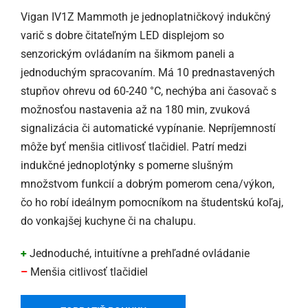
Vigan IV1Z Mammoth je jednoplatničkový indukčný
varič s dobre čitateľným LED displejom so
senzorickým ovládaním na šikmom paneli a
jednoduchým spracovaním. Má 10 prednastavených
stupňov ohrevu od 60-240 °C, nechýba ani časovač s
možnosťou nastavenia až na 180 min, zvuková
signalizácia či automatické vypínanie. Nepríjemností
môže byť menšia citlivosť tlačidiel. Patrí medzi
indukčné jednoplotýnky s pomerne slušným
množstvom funkcií a dobrým pomerom cena/výkon,
čo ho robí ideálnym pomocníkom na študentskú koľaj,
do vonkajšej kuchyne či na chalupu.
+
Jednoduché, intuitívne a prehľadné ovládanie
–
Menšia citlivosť tlačidiel