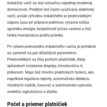
Indukčný varič sa stal súčasťou nejednej modernej
domácnosti. Predtým bol často využívaný elektrický
varič, avšak výhodou indukčného je predovšetkým
úspora času pri príprave pokrmov, výrazne nižšia
spotreba energie, bezpečnosť počas varenia a tiež
ľahká manipulácia podľa potreby.
Pri výbere prenosného indukčného variča je potrebné
sa zamerať na pár dôležitých parametrov.
Predovšetkým sa líšia počtom platničiek, ďalej
spôsobom ovládanie displeja, hmotnosťou či
príkonom. Majú tiež mnoho praktických funkcií, ako
napríklad reguláciu teploty, automatickú detekciu
vhodných nádob, časovač a automatické vypnutie,
svetelnú signalizáciu a ďalšie.
Počet a priemer platničiek