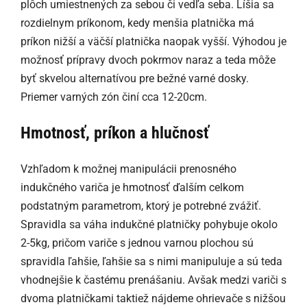
plôch umiestnených za sebou či vedľa seba. Líšia sa
rozdielnym príkonom, kedy menšia platnička má
príkon nižší a väčší platnička naopak vyšší. Výhodou je
možnosť prípravy dvoch pokrmov naraz a teda môže
byť skvelou alternatívou pre bežné varné dosky.
Priemer varných zón činí cca 12-20cm.
Hmotnosť, príkon a hlučnosť
Vzhľadom k možnej manipulácii prenosného
indukčného variča je hmotnosť ďalším celkom
podstatným parametrom, ktorý je potrebné zvážiť.
Spravidla sa váha indukčné platničky pohybuje okolo
2-5kg, pričom variče s jednou varnou plochou sú
spravidla ľahšie, ľahšie sa s nimi manipuluje a sú teda
vhodnejšie k častému prenášaniu. Avšak medzi variči s
dvoma platničkami taktiež nájdeme ohrievače s nižšou