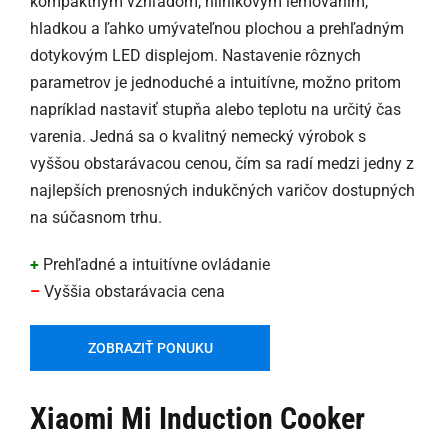
kompaktným vzhľadom, hliníkovým lemovaním,
hladkou a ľahko umývateľnou plochou a prehľadným
dotykovým LED displejom. Nastavenie rôznych
parametrov je jednoduché a intuitívne, možno pritom
napríklad nastaviť stupňa alebo teplotu na určitý čas
varenia. Jedná sa o kvalitný nemecký výrobok s
vyššou obstarávacou cenou, čím sa radí medzi jedny z
najlepších prenosných indukčných varičov dostupných
na súčasnom trhu.
+
Prehľadné a intuitívne ovládanie
–
Vyššia obstarávacia cena
ZOBRAZIŤ PONUKU
Xiaomi Mi Induction Cooker